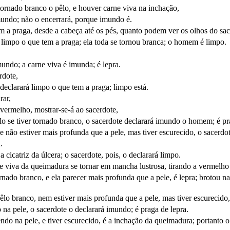
tornado branco o pêlo, e houver carne viva na inchação,
imundo; não o encerrará, porque imundo é.
tem a praga, desde a cabeça até os pés, quanto podem ver os olhos do sac
rá limpo o que tem a praga; ela toda se tornou branca; o homem é limpo.
undo; a carne viva é imunda; é lepra.
rdote,
 declarará limpo o que tem a praga; limpo está.
rar,
 vermelho, mostrar-se-á ao sacerdote,
êlo se tiver tornado branco, o sacerdote declarará imundo o homem; é pr
e não estiver mais profunda que a pele, mas tiver escurecido, o sacerdo
.
 cicatriz da úlcera; o sacerdote, pois, o declarará limpo.
e viva da queimadura se tornar em mancha lustrosa, tirando a vermelho
ornado branco, e ela parecer mais profunda que a pele, é lepra; brotou 
lo branco, nem estiver mais profunda que a pele, mas tiver escurecido, 
 na pele, o sacerdote o declarará imundo; é praga de lepra.
ndo na pele, e tiver escurecido, é a inchação da queimadura; portanto o