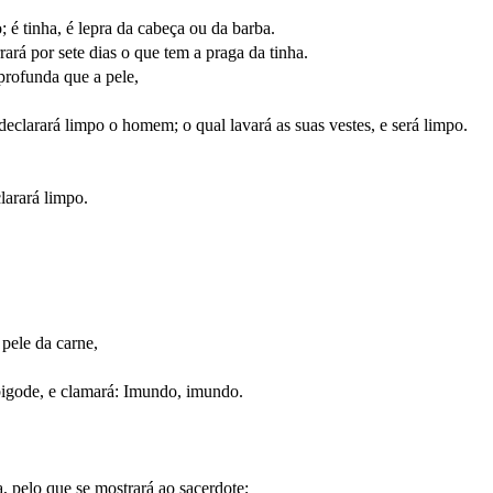
 é tinha, é lepra da cabeça ou da barba.
ará por sete dias o que tem a praga da tinha.
profunda que a pele,
declarará limpo o homem; o qual lavará as suas vestes, e será limpo.
clarará limpo.
pele da carne,
 bigode, e clamará: Imundo, imundo.
a, pelo que se mostrará ao sacerdote;