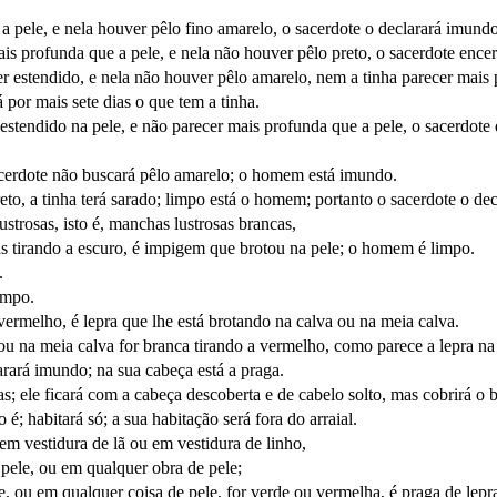
a pele, e nela houver pêlo fino amarelo, o sacerdote o declarará imundo;
is profunda que a pele, e nela não houver pêlo preto, o sacerdote encerr
er estendido, e nela não houver pêlo amarelo, nem a tinha parecer mais 
 por mais sete dias o que tem a tinha.
estendido na pele, e não parecer mais profunda que a pele, o sacerdote 
 sacerdote não buscará pêlo amarelo; o homem está imundo.
preto, a tinha terá sarado; limpo está o homem; portanto o sacerdote o de
rosas, isto é, manchas lustrosas brancas,
as tirando a escuro, é impigem que brotou na pele; o homem é limpo.
.
limpo.
vermelho, é lepra que lhe está brotando na calva ou na meia calva.
ou na meia calva for branca tirando a vermelho, como parece a lepra na 
rará imundo; na sua cabeça está a praga.
s; ele ficará com a cabeça descoberta e de cabelo solto, mas cobrirá o
é; habitará só; a sua habitação será fora do arraial.
m vestidura de lã ou em vestidura de linho,
m pele, ou em qualquer obra de pele;
le, ou em qualquer coisa de pele, for verde ou vermelha, é praga de lepr