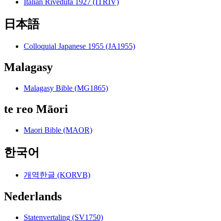
Italian Riveduta 1927 (ITRIV)
日本語
Colloquial Japanese 1955 (JA1955)
Malagasy
Malagasy Bible (MG1865)
te reo Māori
Maori Bible (MAOR)
한국어
개역한글 (KORVB)
Nederlands
Statenvertaling (SV1750)