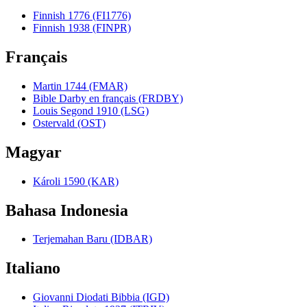
Finnish 1776 (FI1776)
Finnish 1938 (FINPR)
Français
Martin 1744 (FMAR)
Bible Darby en français (FRDBY)
Louis Segond 1910 (LSG)
Ostervald (OST)
Magyar
Károli 1590 (KAR)
Bahasa Indonesia
Terjemahan Baru (IDBAR)
Italiano
Giovanni Diodati Bibbia (IGD)