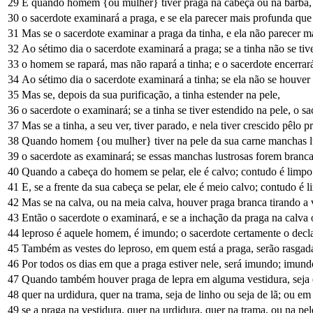
29
E quando homem {ou mulher} tiver praga na cabeça ou na barba,
30
o sacerdote examinará a praga, e se ela parecer mais profunda que 
31
Mas se o sacerdote examinar a praga da tinha, e ela não parecer ma
32
Ao sétimo dia o sacerdote examinará a praga; se a tinha não se tiv
33
o homem se rapará, mas não rapará a tinha; e o sacerdote encerrará
34
Ao sétimo dia o sacerdote examinará a tinha; se ela não se houver 
35
Mas se, depois da sua purificação, a tinha estender na pele,
36
o sacerdote o examinará; se a tinha se tiver estendido na pele, o
37
Mas se a tinha, a seu ver, tiver parado, e nela tiver crescido pêlo 
38
Quando homem {ou mulher} tiver na pele da sua carne manchas lust
39
o sacerdote as examinará; se essas manchas lustrosas forem branc
40
Quando a cabeça do homem se pelar, ele é calvo; contudo é limpo
41
E, se a frente da sua cabeça se pelar, ele é meio calvo; contudo é 
42
Mas se na calva, ou na meia calva, houver praga branca tirando a 
43
Então o sacerdote o examinará, e se a inchação da praga na calva 
44
leproso é aquele homem, é imundo; o sacerdote certamente o decla
45
Também as vestes do leproso, em quem está a praga, serão rasgada
46
Por todos os dias em que a praga estiver nele, será imundo; imundo 
47
Quando também houver praga de lepra em alguma vestidura, seja e
48
quer na urdidura, quer na trama, seja de linho ou seja de lã; ou e
49
se a praga na vestidura, quer na urdidura, quer na trama, ou na pe