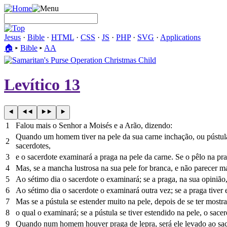
Jesus
·
Bible
·
HTML
·
CSS
·
JS
·
PHP
·
SVG
·
Applications
🏠︎
▸
Bible
▸
AA
Levítico 13
1
Falou mais o Senhor a Moisés e a Arão, dizendo:
Quando um homem tiver na pele da sua carne inchação, ou pústula, 
2
sacerdotes,
3
e o sacerdote examinará a praga na pele da carne. Se o pêlo na prag
4
Mas, se a mancha lustrosa na sua pele for branca, e não parecer ma
5
Ao sétimo dia o sacerdote o examinará; se a praga, na sua opinião, 
6
Ao sétimo dia o sacerdote o examinará outra vez; se a praga tiver 
7
Mas se a pústula se estender muito na pele, depois de se ter mostr
8
o qual o examinará; se a pústula se tiver estendido na pele, o sace
9
Quando num homem houver praga de lepra, será ele levado ao sac