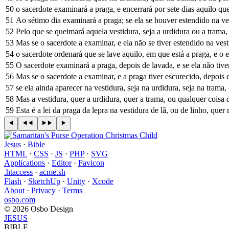
50
o sacerdote examinará a praga, e encerrará por sete dias aquilo qu
51
Ao sétimo dia examinará a praga; se ela se houver estendido na ves
52
Pelo que se queimará aquela vestidura, seja a urdidura ou a trama,
53
Mas se o sacerdote a examinar, e ela não se tiver estendido na vest
54
o sacerdote ordenará que se lave aquilo, em que está a praga, e o e
55
O sacerdote examinará a praga, depois de lavada, e se ela não tive
56
Mas se o sacerdote a examinar, e a praga tiver escurecido, depois d
57
se ela ainda aparecer na vestidura, seja na urdidura, seja na trama
58
Mas a vestidura, quer a urdidura, quer a trama, ou qualquer coisa de
59
Esta é a lei da praga da lepra na vestidura de lã, ou de linho, que
Jesus
·
Bible
HTML
·
CSS
·
JS
·
PHP
·
SVG
Applications
·
Editor
·
Favicon
.htaccess
·
acme.sh
Flash
·
SketchUp
·
Unity
·
Xcode
About
·
Privacy
·
Terms
osbo.com
© 2026 Osbo Design
JESUS
BIBLE