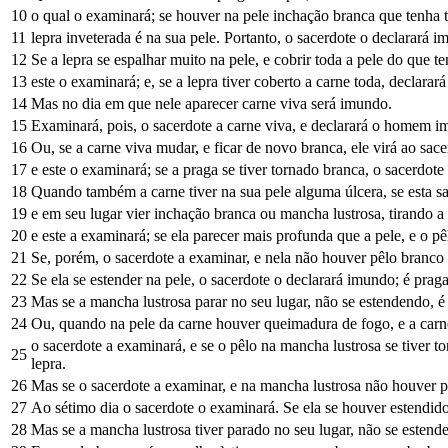
10
o qual o examinará; se houver na pele inchação branca que tenha 
11
lepra inveterada é na sua pele. Portanto, o sacerdote o declarará 
12
Se a lepra se espalhar muito na pele, e cobrir toda a pele do que 
13
este o examinará; e, se a lepra tiver coberto a carne toda, declara
14
Mas no dia em que nele aparecer carne viva será imundo.
15
Examinará, pois, o sacerdote a carne viva, e declarará o homem im
16
Ou, se a carne viva mudar, e ficar de novo branca, ele virá ao sace
17
e este o examinará; se a praga se tiver tornado branca, o sacerdote
18
Quando também a carne tiver na sua pele alguma úlcera, se esta sa
19
e em seu lugar vier inchação branca ou mancha lustrosa, tirando a
20
e este a examinará; se ela parecer mais profunda que a pele, e o p
21
Se, porém, o sacerdote a examinar, e nela não houver pêlo branco 
22
Se ela se estender na pele, o sacerdote o declarará imundo; é praga
23
Mas se a mancha lustrosa parar no seu lugar, não se estendendo, é a
24
Ou, quando na pele da carne houver queimadura de fogo, e a carn
o sacerdote a examinará, e se o pêlo na mancha lustrosa se tiver t
25
lepra.
26
Mas se o sacerdote a examinar, e na mancha lustrosa não houver pê
27
Ao sétimo dia o sacerdote o examinará. Se ela se houver estendido
28
Mas se a mancha lustrosa tiver parado no seu lugar, não se estende