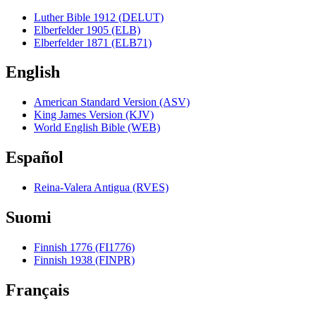
Luther Bible 1912 (DELUT)
Elberfelder 1905 (ELB)
Elberfelder 1871 (ELB71)
English
American Standard Version (ASV)
King James Version (KJV)
World English Bible (WEB)
Español
Reina-Valera Antigua (RVES)
Suomi
Finnish 1776 (FI1776)
Finnish 1938 (FINPR)
Français