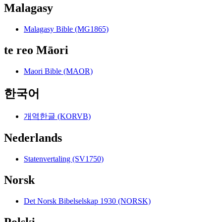
Malagasy
Malagasy Bible (MG1865)
te reo Māori
Maori Bible (MAOR)
한국어
개역한글 (KORVB)
Nederlands
Statenvertaling (SV1750)
Norsk
Det Norsk Bibelselskap 1930 (NORSK)