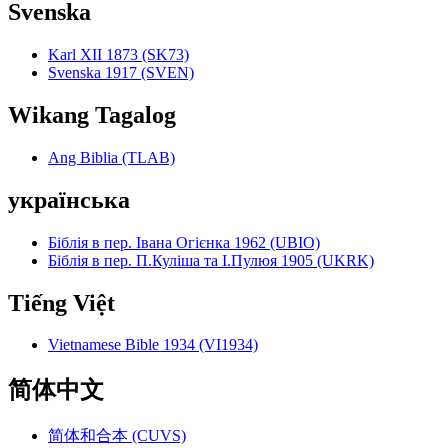
Svenska
Karl XII 1873 (SK73)
Svenska 1917 (SVEN)
Wikang Tagalog
Ang Biblia (TLAB)
українська
Біблія в пер. Івана Огієнка 1962 (UBIO)
Біблія в пер. П.Куліша та І.Пулюя 1905 (UKRK)
Tiếng Việt
Vietnamese Bible 1934 (VI1934)
简体中文
简体和合本 (CUVS)