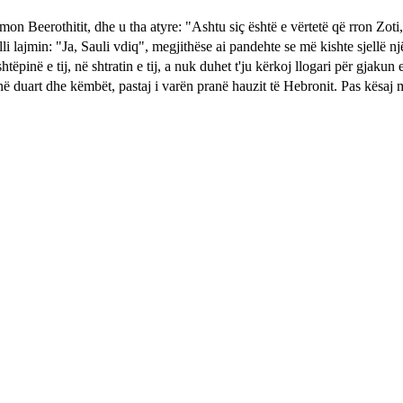
imon Beerothitit, dhe u tha atyre: "Ashtu siç është e vërtetë që rron Zoti,
li lajmin: "Ja, Sauli vdiq", megjithëse ai pandehte se më kishte sjellë nj
htëpinë e tij, në shtratin e tij, a nuk duhet t'ju kërkoj llogari për gjakun
renë duart dhe këmbët, pastaj i varën pranë hauzit të Hebronit. Pas kës