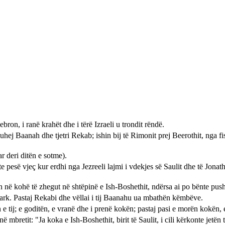
ron, i ranë krahët dhe i tërë Izraeli u trondit rëndë.
 quhej Baanah dhe tjetri Rekab; ishin bij të Rimonit prej Beerothit, nga f
 deri ditën e sotme).
hte pesë vjeç kur erdhi nga Jezreeli lajmi i vdekjes së Saulit dhe të Jonat
 në kohë të zhegut në shtëpinë e Ish-Boshethit, ndërsa ai po bënte pushi
ark. Pastaj Rekabi dhe vëllai i tij Baanahu ua mbathën këmbëve.
 e tij; e goditën, e vranë dhe i prenë kokën; pastaj pasi e morën kokën,
mbretit: "Ja koka e Ish-Boshethit, birit të Saulit, i cili kërkonte jetën