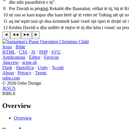
dhe mbi pasardhësit e tij".
9
Por Davidi iu përgjigj Rekabit dhe Baanahut, vëllait të tij, bij të R
10
në rast se kam kapur dhe kam bërë që të vritet në Tsiklag atë që sol
11
aq më tepër tani që disa kriminelë kanë vrarë një njeri të drejtë në s
12
Kështu Davidi u dha urdhër të rinjve të tij dhe këta i vranë; ua p
Jesus
·
Bible
HTML
·
CSS
·
JS
·
PHP
·
SVG
Applications
·
Editor
·
Favicon
.htaccess
·
acme.sh
Flash
·
SketchUp
·
Unity
·
Xcode
About
·
Privacy
·
Terms
osbo.com
© 2026 Osbo Design
JESUS
BIBLE
Overview
Overview