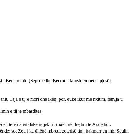
isi i Beniaminit. (Sepse edhe Beerothi konsiderohet si pjesë e
hanit. Taja e tij e mori dhe ikën, por, duke ikur me nxitim, fëmija u
min e tij të mbasditës.
 ecën tërë natën duke ndjekur rrugën në drejtim të Arabahut.
 tënde; sot Zoti i ka dhënë mbretit zotërisë tim, hakmarrjen mbi Saulin