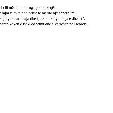
 i cili më ka liruar nga çdo fatkeqësi,
ë lajm të mirë dhe priste të merrte një shpërblim,
 e tij nga duart tuaja dhe t'ju zhduk nga faqja e dheut?".
aj morën kokën e Ish-Boshethit dhe e varrosën në Hebron.