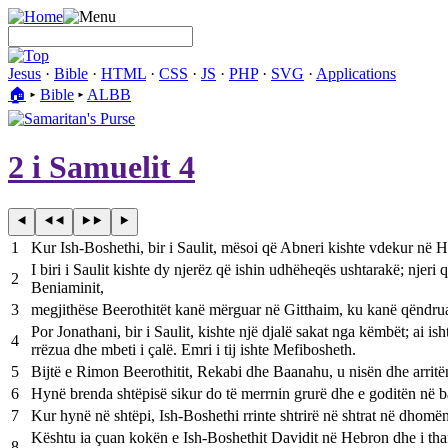
Jesus
·
Bible
·
HTML
·
CSS
·
JS
·
PHP
·
SVG
·
Applications
🏠︎
▸
Bible
▸
ALBB
2 i Samuelit 4
1
Kur Ish-Boshethi, bir i Saulit, mësoi që Abneri kishte vdekur në Heb
I biri i Saulit kishte dy njerëz që ishin udhëheqës ushtarakë; njeri
2
Beniaminit,
3
megjithëse Beerothitët kanë mërguar në Gitthaim, ku kanë qëndruar
Por Jonathani, bir i Saulit, kishte një djalë sakat nga këmbët; ai is
4
rrëzua dhe mbeti i çalë. Emri i tij ishte Mefibosheth.
5
Bijtë e Rimon Beerothitit, Rekabi dhe Baanahu, u nisën dhe arritën
6
Hynë brenda shtëpisë sikur do të merrnin grurë dhe e goditën në b
7
Kur hynë në shtëpi, Ish-Boshethi rrinte shtrirë në shtrat në dhomën
Kështu ia çuan kokën e Ish-Boshethit Davidit në Hebron dhe i thanë 
8