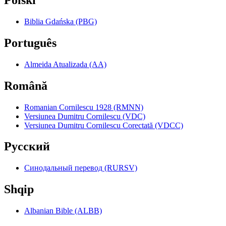
Polski
Biblia Gdańska (PBG)
Português
Almeida Atualizada (AA)
Română
Romanian Cornilescu 1928 (RMNN)
Versiunea Dumitru Cornilescu (VDC)
Versiunea Dumitru Cornilescu Corectată (VDCC)
Pyccкий
Синодальный перевод (RURSV)
Shqip
Albanian Bible (ALBB)