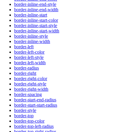
border-inline-end-style
border-inline-end-width
border-inline-start
border-inline-start-color
border-inline-start-style
border-inline-start-width
border-inline-style
border-inline-width
border-left
border-left-color
border-left-style
border-left-width
border-radius
border-right
border-right-color
border-right-style
border-right-width
border-spacing
border-start-end-radius
border-start-start-radius
border-style
border-top
border-top-color
border-top-left-radius
border-top-right-radius