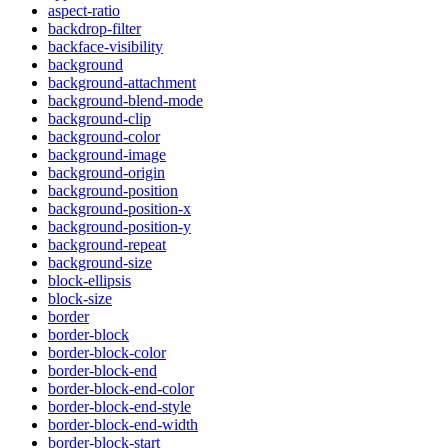
aspect-ratio
backdrop-filter
backface-visibility
background
background-attachment
background-blend-mode
background-clip
background-color
background-image
background-origin
background-position
background-position-x
background-position-y
background-repeat
background-size
block-ellipsis
block-size
border
border-block
border-block-color
border-block-end
border-block-end-color
border-block-end-style
border-block-end-width
border-block-start