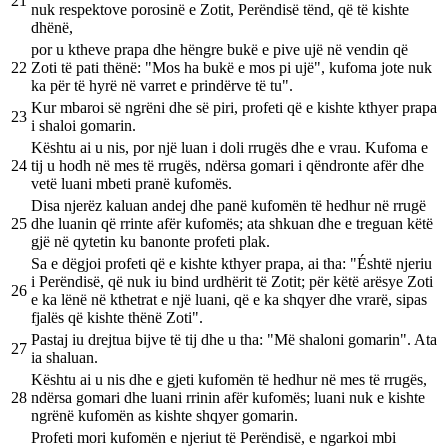
21
nuk respektove porosinë e Zotit, Perëndisë tënd, që të kishte
dhënë,
por u ktheve prapa dhe hëngre bukë e pive ujë në vendin që
22
Zoti të pati thënë: "Mos ha bukë e mos pi ujë", kufoma jote nuk
ka për të hyrë në varret e prindërve të tu".
Kur mbaroi së ngrëni dhe së piri, profeti që e kishte kthyer prapa
23
i shaloi gomarin.
Kështu ai u nis, por një luan i doli rrugës dhe e vrau. Kufoma e
24
tij u hodh në mes të rrugës, ndërsa gomari i qëndronte afër dhe
vetë luani mbeti pranë kufomës.
Disa njerëz kaluan andej dhe panë kufomën të hedhur në rrugë
25
dhe luanin që rrinte afër kufomës; ata shkuan dhe e treguan këtë
gjë në qytetin ku banonte profeti plak.
Sa e dëgjoi profeti që e kishte kthyer prapa, ai tha: "Éshtë njeriu
i Perëndisë, që nuk iu bind urdhërit të Zotit; për këtë arësye Zoti
26
e ka lënë në kthetrat e një luani, që e ka shqyer dhe vrarë, sipas
fjalës që kishte thënë Zoti".
Pastaj iu drejtua bijve të tij dhe u tha: "Më shaloni gomarin". Ata
27
ia shaluan.
Kështu ai u nis dhe e gjeti kufomën të hedhur në mes të rrugës,
28
ndërsa gomari dhe luani rrinin afër kufomës; luani nuk e kishte
ngrënë kufomën as kishte shqyer gomarin.
Profeti mori kufomën e njeriut të Perëndisë, e ngarkoi mbi