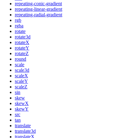
repeating-conic-gradient
repeating-linear-gradient
repeating-radial-gradient
rgb
rgba
rotate
rotate3d
rotateX
rotateY
rotateZ
round
scale
scale3d
scaleX
scaleY
scaleZ
sin
skew
skewX
skewY
src
tan
translate
translate3d
translateX