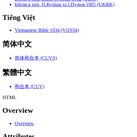
Біблія в пер. П.Куліша та І.Пулюя 1905 (UKRK)
Tiếng Việt
Vietnamese Bible 1934 (VI1934)
简体中文
简体和合本 (CUVS)
繁體中文
和合本 (CUV)
HTML
Overview
Overview
Attributes