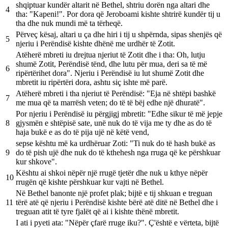
shqiptuar kundër altarit në Bethel, shtriu dorën nga altari dhe
4
tha: "Kapeni!". Por dora që Jeroboami kishte shtrirë kundër tij u
tha dhe nuk mundi më ta tërheqë.
Përveç kësaj, altari u ça dhe hiri i tij u shpërnda, sipas shenjës që
5
njeriu i Perëndisë kishte dhënë me urdhër të Zotit.
Atëherë mbreti iu drejtua njeriut të Zotit dhe i tha: Oh, lutju
shumë Zotit, Perëndisë tënd, dhe lutu për mua, deri sa të më
6
ripërtërihet dora". Njeriu i Perëndisë iu lut shumë Zotit dhe
mbretit iu ripërtëri dora, ashtu siç ishte më parë.
Atëherë mbreti i tha njeriut të Perëndisë: "Eja në shtëpi bashkë
7
me mua që ta marrësh veten; do të të bëj edhe një dhuratë".
Por njeriu i Perëndisë iu përgjigj mbretit: "Edhe sikur të më jepje
8
gjysmën e shtëpisë sate, unë nuk do të vija me ty dhe as do të
haja bukë e as do të pija ujë në këtë vend,
sepse kështu më ka urdhëruar Zoti: "Ti nuk do të hash bukë as
9
do të pish ujë dhe nuk do të kthehesh nga rruga që ke përshkuar
kur shkove".
Kështu ai shkoi nëpër një rrugë tjetër dhe nuk u kthye nëpër
10
rrugën që kishte përshkuar kur vajti në Bethel.
Në Bethel banonte një profet plak; bijtë e tij shkuan e treguan
11
tërë atë që njeriu i Perëndisë kishte bërë atë ditë në Bethel dhe i
treguan atit të tyre fjalët që ai i kishte thënë mbretit.
I ati i pyeti ata: "Nëpër çfarë rruge iku?". Ç'është e vërteta, bijtë