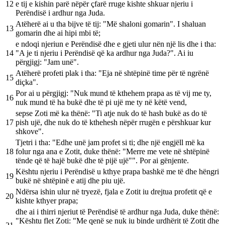
12
e tij e kishin parë nëpër çfarë rruge kishte shkuar njeriu i
Perëndisë i ardhur nga Juda.
Atëherë ai u tha bijve të tij: "Më shaloni gomarin". I shaluan
13
gomarin dhe ai hipi mbi të;
e ndoqi njeriun e Perëndisë dhe e gjeti ulur nën një lis dhe i tha:
14
"A je ti njeriu i Perëndisë që ka ardhur nga Juda?". Ai iu
përgjigj: "Jam unë".
Atëherë profeti plak i tha: "Eja në shtëpinë time për të ngrënë
15
diçka".
Por ai u përgjigj: "Nuk mund të kthehem prapa as të vij me ty,
16
nuk mund të ha bukë dhe të pi ujë me ty në këtë vend,
sepse Zoti më ka thënë: "Ti atje nuk do të hash bukë as do të
17
pish ujë, dhe nuk do të kthehesh nëpër rrugën e përshkuar kur
shkove".
Tjetri i tha: "Edhe unë jam profet si ti; dhe një engjëll më ka
18
folur nga ana e Zotit, duke thënë: "Merre me vete në shtëpinë
tënde që të hajë bukë dhe të pijë ujë"". Por ai gënjente.
Kështu njeriu i Perëndisë u kthye prapa bashkë me të dhe hëngri
19
bukë në shtëpinë e atij dhe piu ujë.
Ndërsa ishin ulur në tryezë, fjala e Zotit iu drejtua profetit që e
20
kishte kthyer prapa;
dhe ai i thirri njeriut të Perëndisë të ardhur nga Juda, duke thënë:
"Kështu flet Zoti: "Me qenë se nuk iu binde urdhërit të Zotit dhe