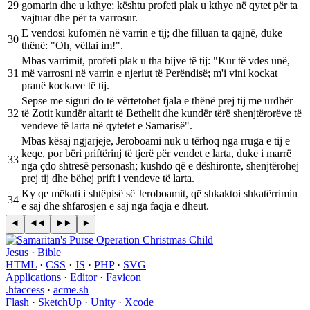
29
gomarin dhe u kthye; kështu profeti plak u kthye në qytet për ta
vajtuar dhe për ta varrosur.
E vendosi kufomën në varrin e tij; dhe filluan ta qajnë, duke
30
thënë: "Oh, vëllai im!".
Mbas varrimit, profeti plak u tha bijve të tij: "Kur të vdes unë,
31
më varrosni në varrin e njeriut të Perëndisë; m'i vini kockat
pranë kockave të tij.
Sepse me siguri do të vërtetohet fjala e thënë prej tij me urdhër
32
të Zotit kundër altarit të Bethelit dhe kundër tërë shenjtërorëve të
vendeve të larta në qytetet e Samarisë".
Mbas kësaj ngjarjeje, Jeroboami nuk u tërhoq nga rruga e tij e
keqe, por bëri priftërinj të tjerë për vendet e larta, duke i marrë
33
nga çdo shtresë personash; kushdo që e dëshironte, shenjtërohej
prej tij dhe bëhej prift i vendeve të larta.
Ky qe mëkati i shtëpisë së Jeroboamit, që shkaktoi shkatërrimin
34
e saj dhe shfarosjen e saj nga faqja e dheut.
Jesus
·
Bible
HTML
·
CSS
·
JS
·
PHP
·
SVG
Applications
·
Editor
·
Favicon
.htaccess
·
acme.sh
Flash
·
SketchUp
·
Unity
·
Xcode