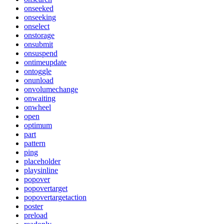
onseeked
onseeking
onselect
onstorage
onsubmit
onsuspend
ontimeupdate
ontoggle
onunload
onvolumechange
onwaiting
onwheel
open
optimum
part
pattern
ping
placeholder
playsinline
popover
popovertarget
popovertargetaction
poster
preload