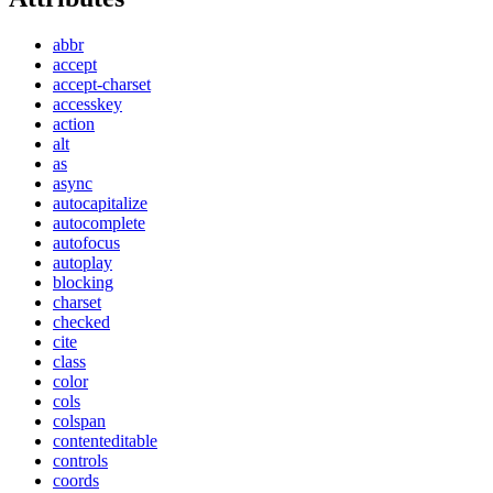
abbr
accept
accept-charset
accesskey
action
alt
as
async
autocapitalize
autocomplete
autofocus
autoplay
blocking
charset
checked
cite
class
color
cols
colspan
contenteditable
controls
coords