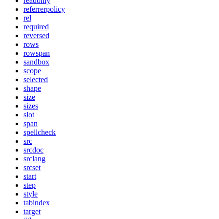
readonly
referrerpolicy
rel
required
reversed
rows
rowspan
sandbox
scope
selected
shape
size
sizes
slot
span
spellcheck
src
srcdoc
srclang
srcset
start
step
style
tabindex
target