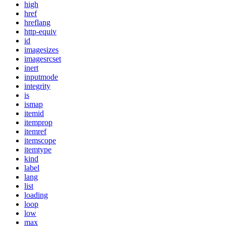
high
href
hreflang
http-equiv
id
imagesizes
imagesrcset
inert
inputmode
integrity
is
ismap
itemid
itemprop
itemref
itemscope
itemtype
kind
label
lang
list
loading
loop
low
max