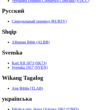
Versiunea Dumitru Cornilescu Corectată (VDCC)
Pyccкий
Синодальный перевод (RURSV)
Shqip
Albanian Bible (ALBB)
Svenska
Karl XII 1873 (SK73)
Svenska 1917 (SVEN)
Wikang Tagalog
Ang Biblia (TLAB)
українська
Біблія в пер. Івана Огієнка 1962 (UBIO)