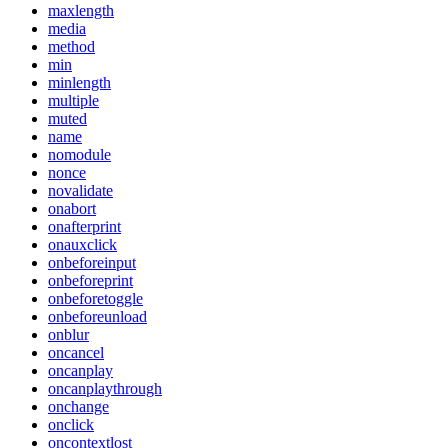
maxlength
media
method
min
minlength
multiple
muted
name
nomodule
nonce
novalidate
onabort
onafterprint
onauxclick
onbeforeinput
onbeforeprint
onbeforetoggle
onbeforeunload
onblur
oncancel
oncanplay
oncanplaythrough
onchange
onclick
oncontextlost