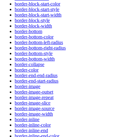
border-block-start-color
border-block-start-style
border-block-start-width
border-block-style
border-block-width
border-bottom
border-bottom-color
border-bottom-left-radius
border-bottom-right-radius
border-bottom-style
border-bottom-width
border-collapse
border-color
border-end-end-radius
border-end-start-radius
border-image
border-image-outset
border-image-repeat
border-image-slice
border-image-source
border-image-width
border-inline
border-inline-color
border-inline-end
border-inline-end-color