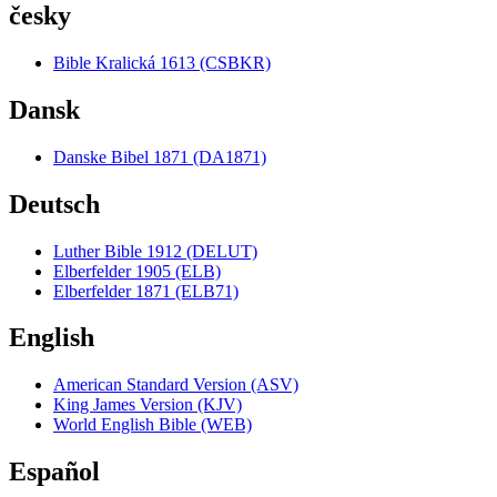
česky
Bible Kralická 1613 (CSBKR)
Dansk
Danske Bibel 1871 (DA1871)
Deutsch
Luther Bible 1912 (DELUT)
Elberfelder 1905 (ELB)
Elberfelder 1871 (ELB71)
English
American Standard Version (ASV)
King James Version (KJV)
World English Bible (WEB)
Español