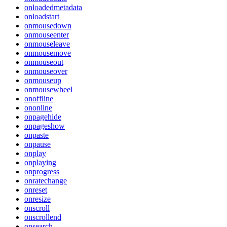
onloadedmetadata
onloadstart
onmousedown
onmouseenter
onmouseleave
onmousemove
onmouseout
onmouseover
onmouseup
onmousewheel
onoffline
ononline
onpagehide
onpageshow
onpaste
onpause
onplay
onplaying
onprogress
onratechange
onreset
onresize
onscroll
onscrollend
onsearch