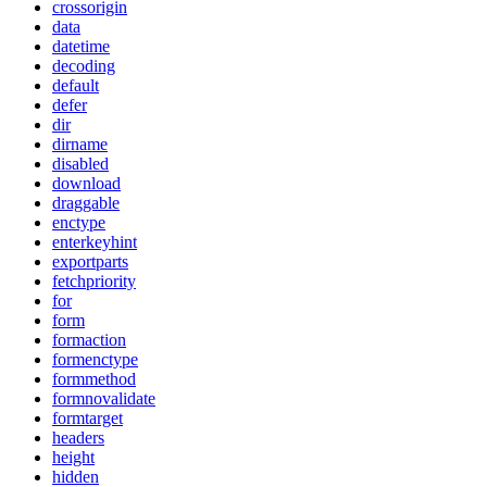
crossorigin
data
datetime
decoding
default
defer
dir
dirname
disabled
download
draggable
enctype
enterkeyhint
exportparts
fetchpriority
for
form
formaction
formenctype
formmethod
formnovalidate
formtarget
headers
height
hidden