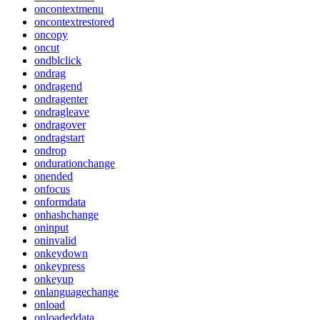
oncontextmenu
oncontextrestored
oncopy
oncut
ondblclick
ondrag
ondragend
ondragenter
ondragleave
ondragover
ondragstart
ondrop
ondurationchange
onended
onfocus
onformdata
onhashchange
oninput
oninvalid
onkeydown
onkeypress
onkeyup
onlanguagechange
onload
onloadeddata