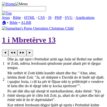
Jesus
·
Bible
·
HTML
·
CSS
·
JS
·
PHP
·
SVG
·
Applications
🏠︎
▸
Bible
▸
ALBB
1 i Mbretërve 13
Dhe ja, një njeri i Perëndisë arriti nga Juda në Bethel me urdhër
1
të Zotit, ndërsa Jeroboami qëndronte pranë altarit për të djegur
temjan.
Me urdhër të Zotit klithi kundër altarit dhe tha: "Altar, altar,
kështu thotë Zoti: "Ja, në shtëpinë e Davidit do të lindë një djalë,
2
i quajtur Jozia, i cili ka për të flijuar mbi ty priftërinjtë e vendeve
të larta dhe do të djegë mbi ty kocka njerëzore"".
Po atë ditë dha një shenjë të mrekullueshme, duke thënë: "Kjo
3
është shenja për të cilën foli Zoti; ja, altari do të çahet dhe hiri që
është mbi të do të shpërndahet".
Kur mbreti Jeroboam dëgjoi fjalët që njeriu i Perëndisë kishte