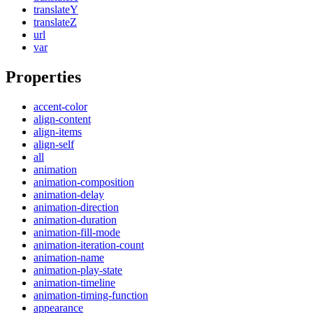
translateY
translateZ
url
var
Properties
accent-color
align-content
align-items
align-self
all
animation
animation-composition
animation-delay
animation-direction
animation-duration
animation-fill-mode
animation-iteration-count
animation-name
animation-play-state
animation-timeline
animation-timing-function
appearance