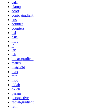
calc
clamp
color
conic-gradient
cos
counter
counters
hsl
hsla
hwb
if
lab
lch
linear-gradient
matrix
matrix3d
max
min
mod
oklab
oklch
param
perspective
radial-gradient
rem