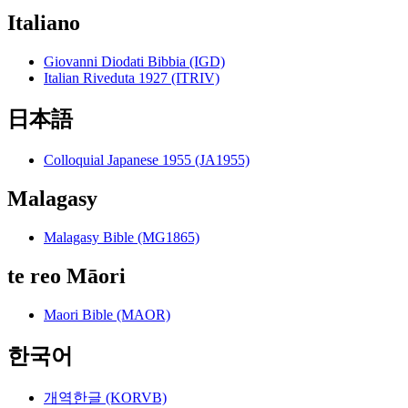
Italiano
Giovanni Diodati Bibbia (IGD)
Italian Riveduta 1927 (ITRIV)
日本語
Colloquial Japanese 1955 (JA1955)
Malagasy
Malagasy Bible (MG1865)
te reo Māori
Maori Bible (MAOR)
한국어
개역한글 (KORVB)