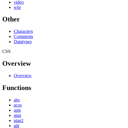
video
wbr
Other
Characters
Comments
Datatypes
CSS
Overview
Overview
Functions
abs
acos
asin
atan
atan2
attr