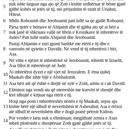
nuk ishte larguar nga ajo që Zoti i kishte urdhëruar të bënte gjatë
5
gjithë kohës së jetës së tij, me përjashtim të rastit të Uriahut,
Hiteut.
6
Midis Roboamit dhe Jeroboamit pati luftë sa qe gjallë Roboami.
Pjesa tjetër e bëmave të Abijamit dhe të gjitha ato që ai bëri a
7
nuk janë të shkruara vallë në librin e Kronikave të mbretërve të
Judës? Pati luftë midis Abijamit dhe Jeroboamit.
Pastaj Abijamin e zuri gjumi bashkë me etërit e tij dhe e
8
varrosën në qytetin e Davidit. Në vend të tij mbretëroi i biri,
Asa.
Në vitin e njëzet të mbretërisë së Jeroboamit, mbretit të Izraelit,
9
Asa filloi të mbretërojë në Judë.
Ai mbretëroi dyzet e një vjet në Jeruzalem. E ëma quhej
10
Maakah dhe ishte bijë e Abishalomit.
11
Asa bëri atë që është e drejtë në sytë e Zotit, ashtu si i ati Davidi.
Eliminoi nga vendi ata që merreshin me kurvëri të shenjtë dhe
12
tërë idhujtë e krijuar nga etërit e tij.
Hoqi nga posti i mbretëreshës nënën e tij Maakah, sepse ajo
13
kishte bërë një idhull të neveritshëm të Asherahut; Asa e rrëzoi
atë idhull të neveritshëm dhe e dogji pranë përroit Kidron.
Por vendet e larta nuk u eliminuan; megjithatë zemra e Asas
14
mbeti plotësisht e shenjtëruar Zotit gjatë gjithë jetës së tij.