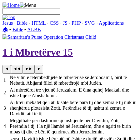
Jesus
·
Bible
·
HTML
·
CSS
·
JS
·
PHP
·
SVG
·
Applications
🏠︎
▸
Bible
▸
ALBB
1 i Mbretërve 15
Në vitin e tetëmbëdhjetë të mbretërisë së Jeroboamit, birit të
1
Nebatit, Abijami filloi të mbretërojë mbi Judën.
Ai mbretëroi tre vjet në Jeruzalem. E ëma quhej Maakah dhe
2
ishte bijë e Abishalomit.
Ai kreu mëkatet që i ati kishte bërë para tij dhe zemra e tij nuk iu
3
shenjtërua plotësisht Zotit, Perëndisë të tij, ashtu si zemra e
Davidit, atit të tij.
Megjithatë për dashurinë që ushqente për Davidin, Zoti,
4
Perëndia i tij, i la një llambë në Jeruzalem, dhe e ngriti të birin
mbas tij dhe e bëri të qendrueshëm Jeruzalemin,
sepse Davidi kishte bërë atë që është e drejtë në sytë e Zotit dhe