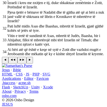
30
Izraeli i kreu me nxitjen e tij, duke shkaktuar zemërimin e Zotit,
Perëndisë të Izraelit.
Pjesa tjetër e bëmave të Nadabit dhe të gjitha atë që ai bëri a nuk
31
janë vallë të shkruara në librin e Kronikave të mbretërve të
Izraelit?
Pati luftë midis Asas dhe Baashas, mbretit të Izraelit, gjatë gjithë
32
kohës së jetës së tyre.
Vitin e tretë të sundimit të Asas, mbretit të Judës, Baasha, bir i
33
Ahijahut, filloi të mbretërojë mbi tërë Izraelin në Tirtsah; dhe
mbretëroi njëzet e katër vjet.
Ai bëri atë që është e keqe në sytë e Zotit dhe vazhdoi rrugët e
34
Jeroboamit dhe mëkatin që ky e kishte shtyrë Izraelin të kryente.
Jesus
·
Bible
HTML
·
CSS
·
JS
·
PHP
·
SVG
Applications
·
Editor
·
Favicon
.htaccess
·
acme.sh
Flash
·
SketchUp
·
Unity
·
Xcode
About
·
Privacy
·
Terms
osbo.com
© 2026 Osbo Design
JESUS