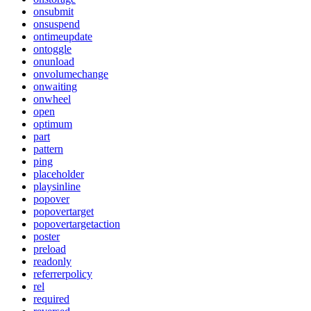
onsubmit
onsuspend
ontimeupdate
ontoggle
onunload
onvolumechange
onwaiting
onwheel
open
optimum
part
pattern
ping
placeholder
playsinline
popover
popovertarget
popovertargetaction
poster
preload
readonly
referrerpolicy
rel
required