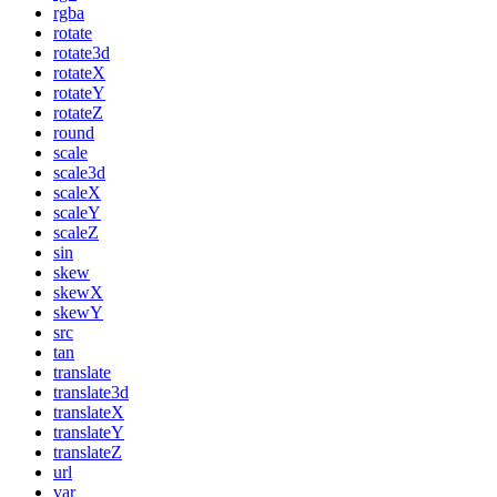
rgba
rotate
rotate3d
rotateX
rotateY
rotateZ
round
scale
scale3d
scaleX
scaleY
scaleZ
sin
skew
skewX
skewY
src
tan
translate
translate3d
translateX
translateY
translateZ
url
var