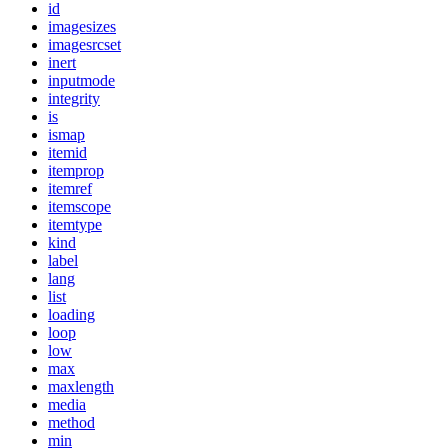
id
imagesizes
imagesrcset
inert
inputmode
integrity
is
ismap
itemid
itemprop
itemref
itemscope
itemtype
kind
label
lang
list
loading
loop
low
max
maxlength
media
method
min