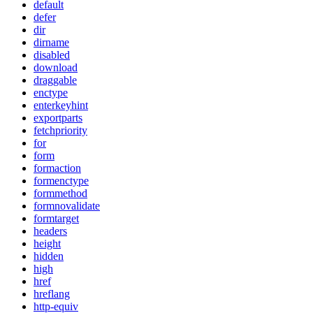
default
defer
dir
dirname
disabled
download
draggable
enctype
enterkeyhint
exportparts
fetchpriority
for
form
formaction
formenctype
formmethod
formnovalidate
formtarget
headers
height
hidden
high
href
hreflang
http-equiv