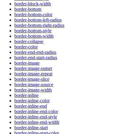
border-block-width
border-bottom
border-bottom-color
border-bottom-left-radius
border-bottom-right-radius
border-bottom-style
border-bottom-width
border-collapse
border-color
border-end-end-radius
border-end-start-radius
border-image
border-image-outset
border-image-repeat
border-image-slice
border-image-source
border-image-width
border-inline
border-inline-color
border-inline-end
border-inline-end-color
border-inline-end-style
border-inline-end-width
border-inline-start
border-inline-start-color