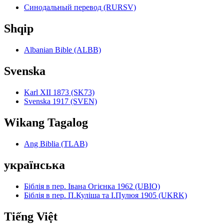
Синодальный перевод (RURSV)
Shqip
Albanian Bible (ALBB)
Svenska
Karl XII 1873 (SK73)
Svenska 1917 (SVEN)
Wikang Tagalog
Ang Biblia (TLAB)
українська
Біблія в пер. Івана Огієнка 1962 (UBIO)
Біблія в пер. П.Куліша та І.Пулюя 1905 (UKRK)
Tiếng Việt