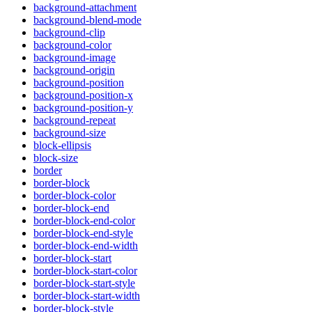
background-attachment
background-blend-mode
background-clip
background-color
background-image
background-origin
background-position
background-position-x
background-position-y
background-repeat
background-size
block-ellipsis
block-size
border
border-block
border-block-color
border-block-end
border-block-end-color
border-block-end-style
border-block-end-width
border-block-start
border-block-start-color
border-block-start-style
border-block-start-width
border-block-style