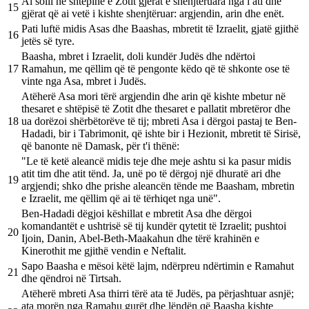
Ai solli në shtëpinë e Zotit gjërat e shenjtëruara nga i ati dhe
15
gjërat që ai vetë i kishte shenjtëruar: argjendin, arin dhe enët.
Pati luftë midis Asas dhe Baashas, mbretit të Izraelit, gjatë gjithë
16
jetës së tyre.
Baasha, mbret i Izraelit, doli kundër Judës dhe ndërtoi
17
Ramahun, me qëllim që të pengonte këdo që të shkonte ose të
vinte nga Asa, mbret i Judës.
Atëherë Asa mori tërë argjendin dhe arin që kishte mbetur në
thesaret e shtëpisë të Zotit dhe thesaret e pallatit mbretëror dhe
18
ua dorëzoi shërbëtorëve të tij; mbreti Asa i dërgoi pastaj te Ben-
Hadadi, bir i Tabrimonit, që ishte bir i Hezionit, mbretit të Sirisë,
që banonte në Damask, për t'i thënë:
"Le të ketë aleancë midis teje dhe meje ashtu si ka pasur midis
atit tim dhe atit tënd. Ja, unë po të dërgoj një dhuratë ari dhe
19
argjendi; shko dhe prishe aleancën tënde me Baasham, mbretin
e Izraelit, me qëllim që ai të tërhiqet nga unë".
Ben-Hadadi dëgjoi këshillat e mbretit Asa dhe dërgoi
komandantët e ushtrisë së tij kundër qytetit të Izraelit; pushtoi
20
Ijoin, Danin, Abel-Beth-Maakahun dhe tërë krahinën e
Kinerothit me gjithë vendin e Neftalit.
Sapo Baasha e mësoi këtë lajm, ndërpreu ndërtimin e Ramahut
21
dhe qëndroi në Tirtsah.
Atëherë mbreti Asa thirri tërë ata të Judës, pa përjashtuar asnjë;
ata morën nga Ramahu gurët dhe lëndën që Baasha kishte