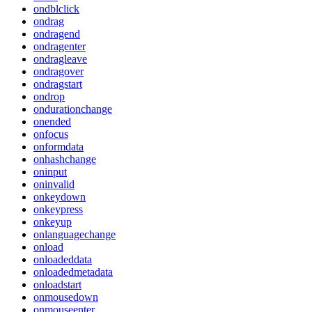
ondblclick
ondrag
ondragend
ondragenter
ondragleave
ondragover
ondragstart
ondrop
ondurationchange
onended
onfocus
onformdata
onhashchange
oninput
oninvalid
onkeydown
onkeypress
onkeyup
onlanguagechange
onload
onloadeddata
onloadedmetadata
onloadstart
onmousedown
onmouseenter