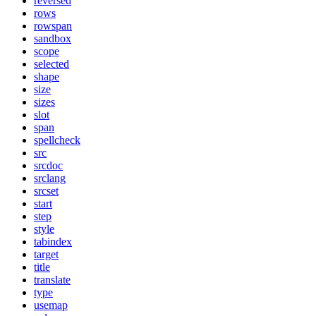
reversed
rows
rowspan
sandbox
scope
selected
shape
size
sizes
slot
span
spellcheck
src
srcdoc
srclang
srcset
start
step
style
tabindex
target
title
translate
type
usemap