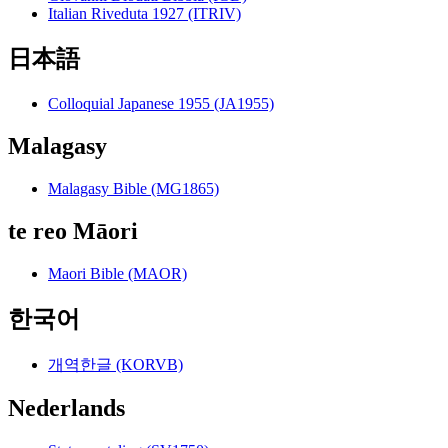
Italian Riveduta 1927 (ITRIV)
日本語
Colloquial Japanese 1955 (JA1955)
Malagasy
Malagasy Bible (MG1865)
te reo Māori
Maori Bible (MAOR)
한국어
개역한글 (KORVB)
Nederlands