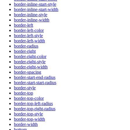
border-inline-start-style
border-inline-start-width
border-inline-style
border-inline-width
border-left
border-left-color
border-left-style
border-left-width
border-radius
border-right
border-right-color
border-right-style
border-right-width
border-spacing
border-start-end-radius
border-start-start-radius
border-style
border-top
border-top-color
border-top-left-radius
border-top-right-radius
border-top-style
border-top-width
border-width
bottom