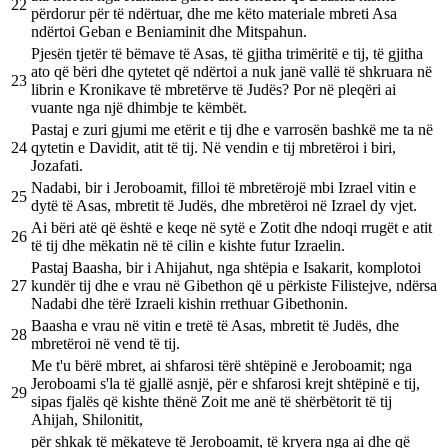
22
përdorur për të ndërtuar, dhe me këto materiale mbreti Asa
ndërtoi Geban e Beniaminit dhe Mitspahun.
Pjesën tjetër të bëmave të Asas, të gjitha trimëritë e tij, të gjitha
ato që bëri dhe qytetet që ndërtoi a nuk janë vallë të shkruara në
23
librin e Kronikave të mbretërve të Judës? Por në pleqëri ai
vuante nga një dhimbje te këmbët.
Pastaj e zuri gjumi me etërit e tij dhe e varrosën bashkë me ta në
24
qytetin e Davidit, atit të tij. Në vendin e tij mbretëroi i biri,
Jozafati.
Nadabi, bir i Jeroboamit, filloi të mbretërojë mbi Izrael vitin e
25
dytë të Asas, mbretit të Judës, dhe mbretëroi në Izrael dy vjet.
Ai bëri atë që është e keqe në sytë e Zotit dhe ndoqi rrugët e atit
26
të tij dhe mëkatin në të cilin e kishte futur Izraelin.
Pastaj Baasha, bir i Ahijahut, nga shtëpia e Isakarit, komplotoi
27
kundër tij dhe e vrau në Gibethon që u përkiste Filistejve, ndërsa
Nadabi dhe tërë Izraeli kishin rrethuar Gibethonin.
Baasha e vrau në vitin e tretë të Asas, mbretit të Judës, dhe
28
mbretëroi në vend të tij.
Me t'u bërë mbret, ai shfarosi tërë shtëpinë e Jeroboamit; nga
Jeroboami s'la të gjallë asnjë, për e shfarosi krejt shtëpinë e tij,
29
sipas fjalës që kishte thënë Zoit me anë të shërbëtorit të tij
Ahijah, Shilonitit,
për shkak të mëkateve të Jeroboamit, të kryera nga ai dhe që