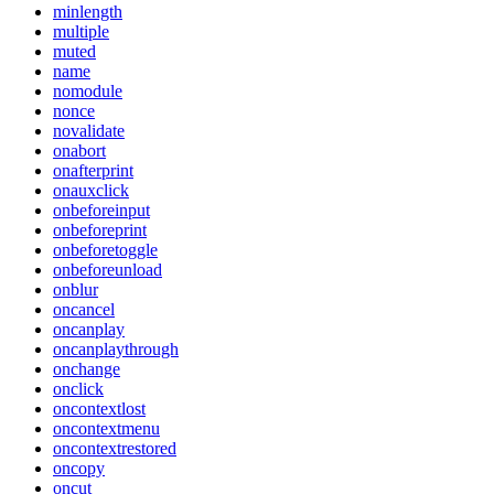
minlength
multiple
muted
name
nomodule
nonce
novalidate
onabort
onafterprint
onauxclick
onbeforeinput
onbeforeprint
onbeforetoggle
onbeforeunload
onblur
oncancel
oncanplay
oncanplaythrough
onchange
onclick
oncontextlost
oncontextmenu
oncontextrestored
oncopy
oncut