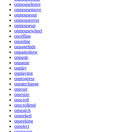
onmouseleave
onmousemove
onmouseout
onmouseover
onmouseup
onmousewheel
onoffline
ononline
onpagehide
onpageshow
onpaste
onpause
onplay
onplaying
onprogress
onratechange
onreset
onresize
onscroll
onscrollend
onsearch
onseeked
onseeking
onselect
onstorage