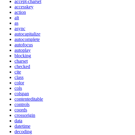
accept-charset
accesskey
action
alt
as
async
autocapitalize
autocomplete
autofocus
autoplay
blocking
charset
checked
cite
class
color
cols
colspan
contenteditable
controls
coords
crossorigin
data
datetime
decoding