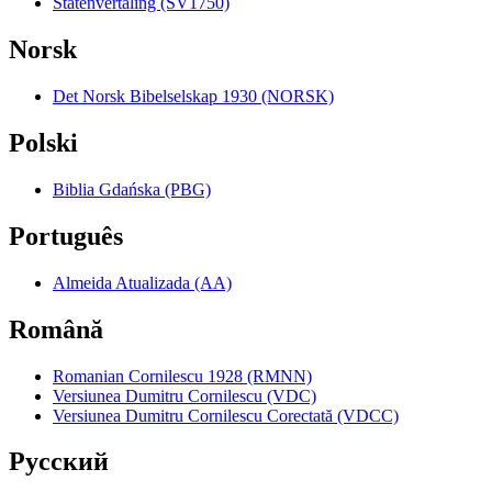
Statenvertaling (SV1750)
Norsk
Det Norsk Bibelselskap 1930 (NORSK)
Polski
Biblia Gdańska (PBG)
Português
Almeida Atualizada (AA)
Română
Romanian Cornilescu 1928 (RMNN)
Versiunea Dumitru Cornilescu (VDC)
Versiunea Dumitru Cornilescu Corectată (VDCC)
Pyccкий