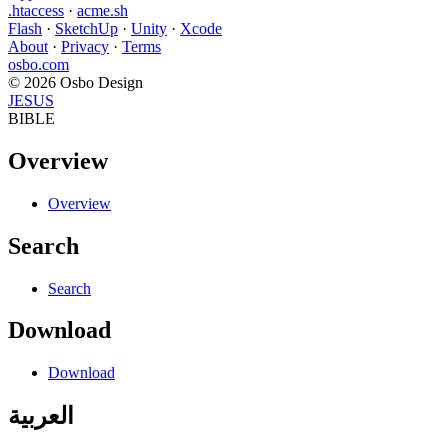
.htaccess
·
acme.sh
Flash
·
SketchUp
·
Unity
·
Xcode
About
·
Privacy
·
Terms
osbo.com
© 2026 Osbo Design
JESUS
BIBLE
Overview
Overview
Search
Search
Download
Download
العربية