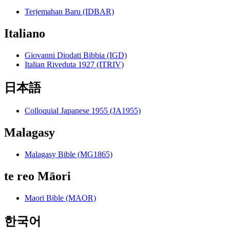
Terjemahan Baru (IDBAR)
Italiano
Giovanni Diodati Bibbia (IGD)
Italian Riveduta 1927 (ITRIV)
日本語
Colloquial Japanese 1955 (JA1955)
Malagasy
Malagasy Bible (MG1865)
te reo Māori
Maori Bible (MAOR)
한국어