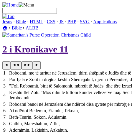
Jesus
·
Bible
·
HTML
·
CSS
·
JS
·
PHP
·
SVG
·
Applications
🏠︎
▸
Bible
▸
ALBB
2 i Kronikave 11
1
Roboami, me të arritur në Jeruzalem, thirri shtëpinë e Judës dhe të 
2
Por fjala e Zotit iu drejtua kështu Shemajahut, njeriu i Perëndisë, 
3
"Foli Roboamit, birit të Salomonit, mbretit të Judës, dhe tërë Izrae
Kështu flet Zoti: "Mos dilni të luftoni kundër vëllezërve tuaj. Seci
4
Jeroboamit.
5
Roboami banoi në Jeruzalem dhe ndërtoi disa qytete për mbrojtje 
6
Ai ndërtoi Betlemin, Etamin, Tekoan,
7
Beth-Tsurin, Sokon, Adulamin,
8
Gathin, Mareshahun, Zifin,
9
Adoraimin, Lakishin, Azkahun,