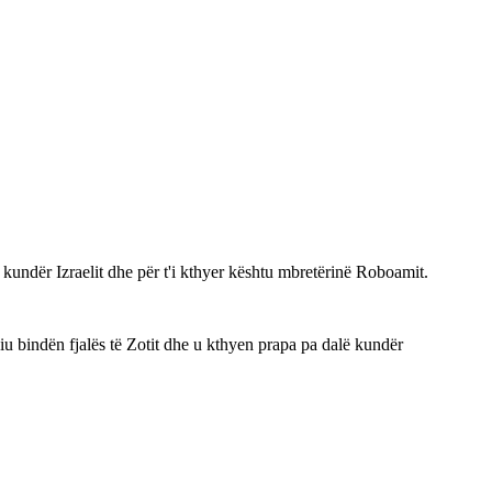
ar kundër Izraelit dhe për t'i kthyer kështu mbretërinë Roboamit.
a iu bindën fjalës të Zotit dhe u kthyen prapa pa dalë kundër