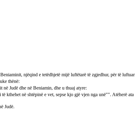
Beniaminit, njëqind e tetëdhjetë mijë luftëtarë të zgjedhur, për të luftu
duke thënë:
lit në Judë dhe në Beniamin, dhe u thuaj atyre:
li të kthehet në shtëpinë e vet, sepse kjo gjë vjen nga unë"". Atëherë at
në Judë.