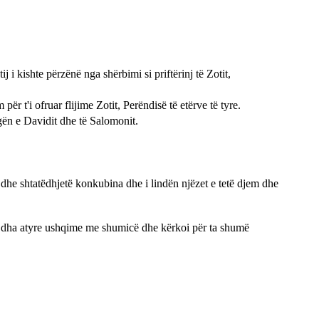
 i kishte përzënë nga shërbimi si priftërinj të Zotit,
ër t'i ofruar flijime Zotit, Perëndisë të etërve të tyre.
gën e Davidit dhe të Salomonit.
dhe shtatëdhjetë konkubina dhe i lindën njëzet e tetë djem dhe
a; u dha atyre ushqime me shumicë dhe kërkoi për ta shumë