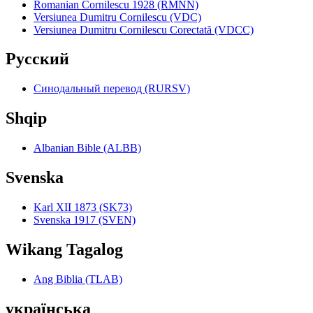
Romanian Cornilescu 1928 (RMNN)
Versiunea Dumitru Cornilescu (VDC)
Versiunea Dumitru Cornilescu Corectată (VDCC)
Pyccкий
Синодальный перевод (RURSV)
Shqip
Albanian Bible (ALBB)
Svenska
Karl XII 1873 (SK73)
Svenska 1917 (SVEN)
Wikang Tagalog
Ang Biblia (TLAB)
українська