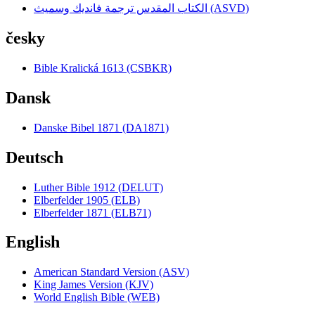
الكتاب المقدس ترجمة فانديك وسميث (ASVD)
česky
Bible Kralická 1613 (CSBKR)
Dansk
Danske Bibel 1871 (DA1871)
Deutsch
Luther Bible 1912 (DELUT)
Elberfelder 1905 (ELB)
Elberfelder 1871 (ELB71)
English
American Standard Version (ASV)
King James Version (KJV)
World English Bible (WEB)