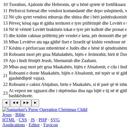
10
Tsorahun, Ajalonin dhe Hebronin, që u bënë qytete të fortifikuar
11
Përforcoi fortesat dhe vendosi komandantë dhe depo ushqimesh, va
12
Në çdo qytet vendosi mburoja dhe shtiza dhe i bëri jashtëzakonish
13
Përveç kësaj nga të gjitha territoret e tyre priftërinjtë dhe Levitët e 
14
Në të vërtetë Levitët braktisën tokat e tyre për kullotë dhe pronat 
15
dhe kishte caktuar priftërinj për vendet e larta, për demonët dhe pë
16
Mbas Levitëve ata nga gjithë fiset e Izraelit që kishin vendosur në z
17
Kështu e përforcuan mbretërinë e Judës dhe e bënë të qëndrushëm p
18
Roboami mori për grua Mahalathën, bijën e Jerimothit, birit të Davidit
19
Ajo i lindi fëmijët Jeush, Shemariah dhe Zaaham.
20
Mbas asaj mori për grua Maakahën, bijën e Absalomit, e cila i lin
Roboami e donte Maakahën, bijën e Absalomit, më tepër se të gjith
21
gjashtëdhjetë vajza).
22
Roboami e caktoi Abijahun, birin e Maakahës, si të parë që të ishte
Ai veproi me zgjuarsi dhe i shpërndau disa nga bijtë e tij në të gj
23
bashkëshorte.
Jesus
·
Bible
HTML
·
CSS
·
JS
·
PHP
·
SVG
Applications
·
Editor
·
Favicon