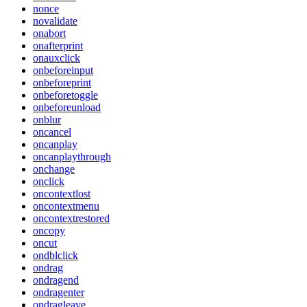
nonce
novalidate
onabort
onafterprint
onauxclick
onbeforeinput
onbeforeprint
onbeforetoggle
onbeforeunload
onblur
oncancel
oncanplay
oncanplaythrough
onchange
onclick
oncontextlost
oncontextmenu
oncontextrestored
oncopy
oncut
ondblclick
ondrag
ondragend
ondragenter
ondragleave