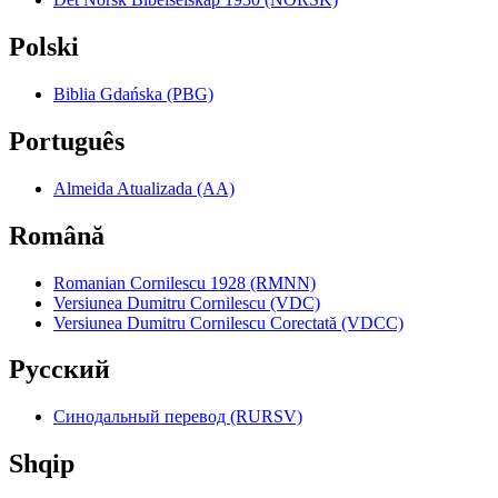
Polski
Biblia Gdańska (PBG)
Português
Almeida Atualizada (AA)
Română
Romanian Cornilescu 1928 (RMNN)
Versiunea Dumitru Cornilescu (VDC)
Versiunea Dumitru Cornilescu Corectată (VDCC)
Pyccкий
Синодальный перевод (RURSV)
Shqip