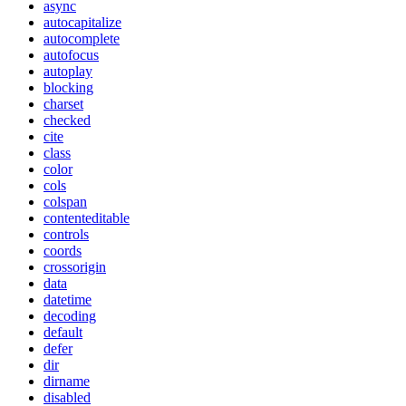
async
autocapitalize
autocomplete
autofocus
autoplay
blocking
charset
checked
cite
class
color
cols
colspan
contenteditable
controls
coords
crossorigin
data
datetime
decoding
default
defer
dir
dirname
disabled