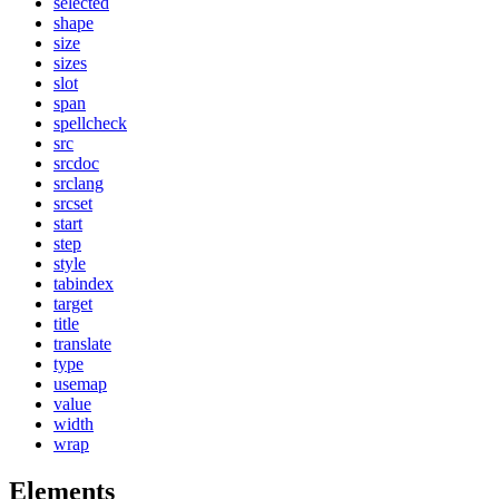
selected
shape
size
sizes
slot
span
spellcheck
src
srcdoc
srclang
srcset
start
step
style
tabindex
target
title
translate
type
usemap
value
width
wrap
Elements