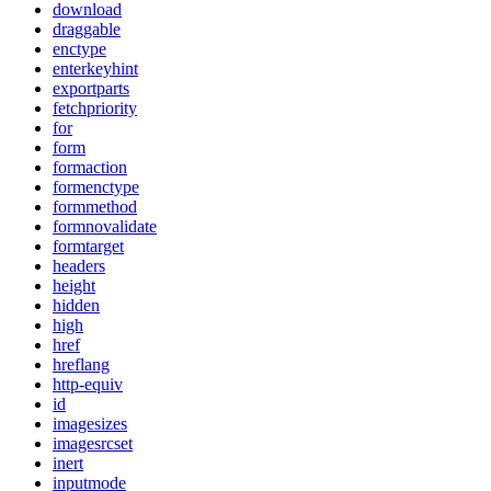
download
draggable
enctype
enterkeyhint
exportparts
fetchpriority
for
form
formaction
formenctype
formmethod
formnovalidate
formtarget
headers
height
hidden
high
href
hreflang
http-equiv
id
imagesizes
imagesrcset
inert
inputmode