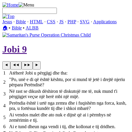
Jesus
·
Bible
·
HTML
·
CSS
·
JS
·
PHP
·
SVG
·
Applications
🏠︎
▸
Bible
▸
ALBB
Jobi 9
1
Atëherë Jobi u përgjigj dhe tha:
"Po, unë e di që është kështu, por si mund të jetë i drejtë njeriu
2
përpara Perëndisë?
Në rast se dikush dëshiron të diskutojë me të, nuk mund t'i
3
përgjigjet veçse një herë mbi një mijë.
Perëndia është i urtë nga zemra dhe i fuqishëm nga forca, kush,
4
pra, u fortësua kundër tij dhe i shkoi mbarë?
Ai vendos malet dhe ato nuk e dijnë që ai i përmbys në
5
zemërimin e tij.
6
Ai e tund dheun nga vendi i tij, dhe kollonat e tij dridhen.