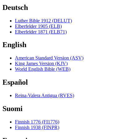
Deutsch
Luther Bible 1912 (DELUT)
Elberfelder 1905 (ELB)
Elberfelder 1871 (ELB71)
English
American Standard Version (ASV)
King James Version (KJV)
World English Bible (WEB)
Español
Reina-Valera Antigua (RVES)
Suomi
Finnish 1776 (FI1776)
Finnish 1938 (FINPR)