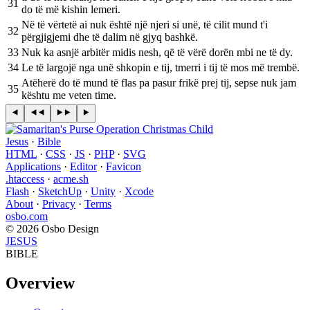
31
do të më kishin lemeri.
Në të vërtetë ai nuk është një njeri si unë, të cilit mund t'i
32
përgjigjemi dhe të dalim në gjyq bashkë.
33
Nuk ka asnjë arbitër midis nesh, që të vërë dorën mbi ne të dy.
34
Le të largojë nga unë shkopin e tij, tmerri i tij të mos më trembë.
Atëherë do të mund të flas pa pasur frikë prej tij, sepse nuk jam
35
kështu me veten time.
Jesus
·
Bible
HTML
·
CSS
·
JS
·
PHP
·
SVG
Applications
·
Editor
·
Favicon
.htaccess
·
acme.sh
Flash
·
SketchUp
·
Unity
·
Xcode
About
·
Privacy
·
Terms
osbo.com
© 2026 Osbo Design
JESUS
BIBLE
Overview