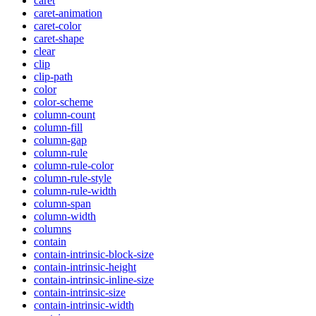
caret
caret-animation
caret-color
caret-shape
clear
clip
clip-path
color
color-scheme
column-count
column-fill
column-gap
column-rule
column-rule-color
column-rule-style
column-rule-width
column-span
column-width
columns
contain
contain-intrinsic-block-size
contain-intrinsic-height
contain-intrinsic-inline-size
contain-intrinsic-size
contain-intrinsic-width