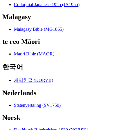
Colloquial Japanese 1955 (JA1955)
Malagasy
Malagasy Bible (MG1865)
te reo Māori
Maori Bible (MAOR)
한국어
개역한글 (KORVB)
Nederlands
Statenvertaling (SV1750)
Norsk
Det Norsk Bibelselskap 1930 (NORSK)