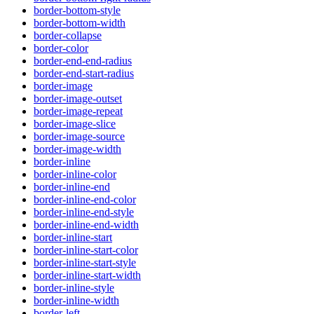
border-bottom-style
border-bottom-width
border-collapse
border-color
border-end-end-radius
border-end-start-radius
border-image
border-image-outset
border-image-repeat
border-image-slice
border-image-source
border-image-width
border-inline
border-inline-color
border-inline-end
border-inline-end-color
border-inline-end-style
border-inline-end-width
border-inline-start
border-inline-start-color
border-inline-start-style
border-inline-start-width
border-inline-style
border-inline-width
border-left