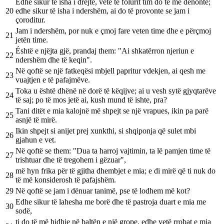
Edhe sikur të isha i drejtë, vetë të folurit tim do të më dënonte;
20
edhe sikur të isha i ndershëm, ai do të provonte se jam i
çoroditur.
Jam i ndershëm, por nuk e çmoj fare veten time dhe e përçmoj
21
jetën time.
Éshtë e njëjta gjë, prandaj them: "Ai shkatërron njeriun e
22
ndershëm dhe të keqin".
Në qoftë se një fatkeqësi mbjell papritur vdekjen, ai qesh me
23
vuajtjen e të pafajmëve.
Toka u është dhënë në dorë të këqijve; ai u vesh sytë gjyqtarëve
24
të saj; po të mos jetë ai, kush mund të ishte, pra?
Tani ditët e mia kalojnë më shpejt se një vrapues, ikin pa parë
25
asnjë të mirë.
Ikin shpejt si anijet prej xunkthi, si shqiponja që sulet mbi
26
gjahun e vet.
Në qoftë se them: "Dua ta harroj vajtimin, ta lë pamjen time të
27
trishtuar dhe të tregohem i gëzuar",
më hyn frika për të gjitha dhembjet e mia; e di mirë që ti nuk do
28
të më konsiderosh të pafajshëm.
29
Në qoftë se jam i dënuar tanimë, pse të lodhem më kot?
Edhe sikur të lahesha me borë dhe të pastroja duart e mia me
30
sodë,
ti do të më hidhje në baltën e një grope, edhe vetë rrobat e mia