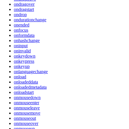
ondragover
ondragstart
ondrop
ondurationchange
onended
onfocus
onformdata
onhashchange
oninput
oninvalid
onkeydown
onkeypress
onkeyup
onlanguagechange
onload
onloadeddata
onloadedmetadata
onloadstart
onmousedown
onmouseenter
onmouseleave
onmousemove
onmouseout
onmouseover
onmouseup