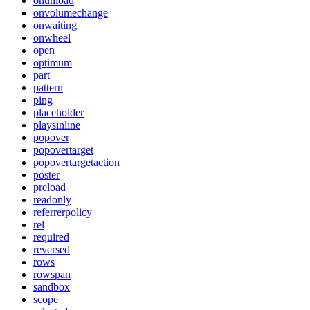
onunload
onvolumechange
onwaiting
onwheel
open
optimum
part
pattern
ping
placeholder
playsinline
popover
popovertarget
popovertargetaction
poster
preload
readonly
referrerpolicy
rel
required
reversed
rows
rowspan
sandbox
scope