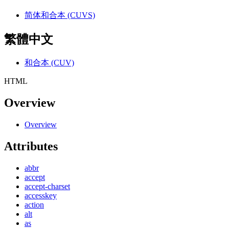
简体和合本 (CUVS)
繁體中文
和合本 (CUV)
HTML
Overview
Overview
Attributes
abbr
accept
accept-charset
accesskey
action
alt
as