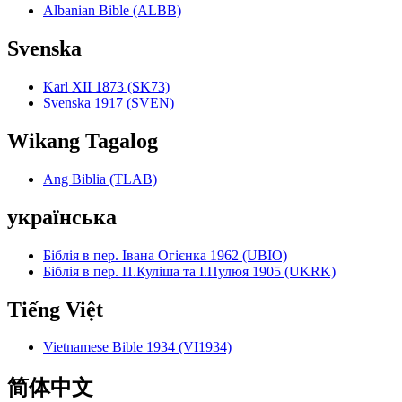
Albanian Bible (ALBB)
Svenska
Karl XII 1873 (SK73)
Svenska 1917 (SVEN)
Wikang Tagalog
Ang Biblia (TLAB)
українська
Біблія в пер. Івана Огієнка 1962 (UBIO)
Біблія в пер. П.Куліша та І.Пулюя 1905 (UKRK)
Tiếng Việt
Vietnamese Bible 1934 (VI1934)
简体中文