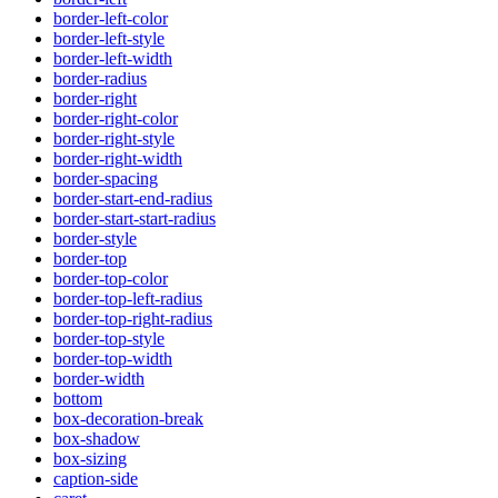
border-left-color
border-left-style
border-left-width
border-radius
border-right
border-right-color
border-right-style
border-right-width
border-spacing
border-start-end-radius
border-start-start-radius
border-style
border-top
border-top-color
border-top-left-radius
border-top-right-radius
border-top-style
border-top-width
border-width
bottom
box-decoration-break
box-shadow
box-sizing
caption-side