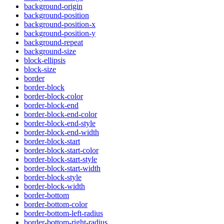
background-origin
background-position
background-position-x
background-position-y
background-repeat
background-size
block-ellipsis
block-size
border
border-block
border-block-color
border-block-end
border-block-end-color
border-block-end-style
border-block-end-width
border-block-start
border-block-start-color
border-block-start-style
border-block-start-width
border-block-style
border-block-width
border-bottom
border-bottom-color
border-bottom-left-radius
border-bottom-right-radius