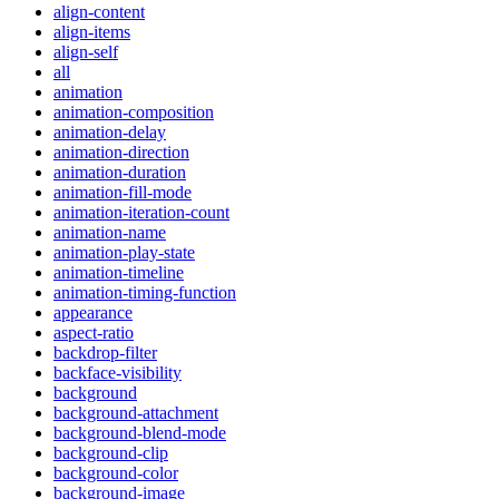
align-content
align-items
align-self
all
animation
animation-composition
animation-delay
animation-direction
animation-duration
animation-fill-mode
animation-iteration-count
animation-name
animation-play-state
animation-timeline
animation-timing-function
appearance
aspect-ratio
backdrop-filter
backface-visibility
background
background-attachment
background-blend-mode
background-clip
background-color
background-image