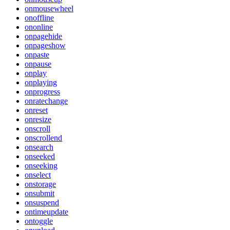
onmousewheel
onoffline
ononline
onpagehide
onpageshow
onpaste
onpause
onplay
onplaying
onprogress
onratechange
onreset
onresize
onscroll
onscrollend
onsearch
onseeked
onseeking
onselect
onstorage
onsubmit
onsuspend
ontimeupdate
ontoggle