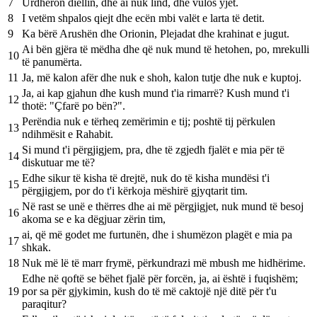
7
Urdhëron diellin, dhe ai nuk lind, dhe vulos yjet.
8
I vetëm shpalos qiejt dhe ecën mbi valët e larta të detit.
9
Ka bërë Arushën dhe Orionin, Plejadat dhe krahinat e jugut.
Ai bën gjëra të mëdha dhe që nuk mund të hetohen, po, mrekulli
10
të panumërta.
11
Ja, më kalon afër dhe nuk e shoh, kalon tutje dhe nuk e kuptoj.
Ja, ai kap gjahun dhe kush mund t'ia rimarrë? Kush mund t'i
12
thotë: "Çfarë po bën?".
Perëndia nuk e tërheq zemërimin e tij; poshtë tij përkulen
13
ndihmësit e Rahabit.
Si mund t'i përgjigjem, pra, dhe të zgjedh fjalët e mia për të
14
diskutuar me të?
Edhe sikur të kisha të drejtë, nuk do të kisha mundësi t'i
15
përgjigjem, por do t'i kërkoja mëshirë gjyqtarit tim.
Në rast se unë e thërres dhe ai më përgjigjet, nuk mund të besoj
16
akoma se e ka dëgjuar zërin tim,
ai, që më godet me furtunën, dhe i shumëzon plagët e mia pa
17
shkak.
18
Nuk më lë të marr frymë, përkundrazi më mbush me hidhërime.
Edhe në qoftë se bëhet fjalë për forcën, ja, ai është i fuqishëm;
19
por sa për gjykimin, kush do të më caktojë një ditë për t'u
paraqitur?