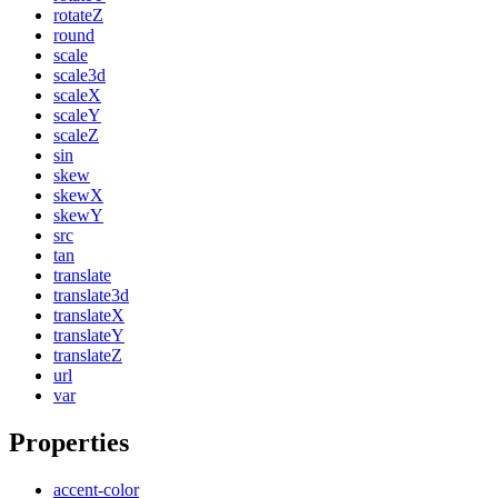
rotateZ
round
scale
scale3d
scaleX
scaleY
scaleZ
sin
skew
skewX
skewY
src
tan
translate
translate3d
translateX
translateY
translateZ
url
var
Properties
accent-color