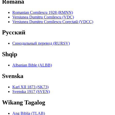
Română
Romanian Cornilescu 1928 (RMNN)
Versiunea Dumitru Cornilescu (VDC)
Versiunea Dumitru Cornilescu Corectată (VDCC)
Pyccкий
Синодальный перевод (RURSV)
Shqip
Albanian Bible (ALBB)
Svenska
Karl XII 1873 (SK73)
Svenska 1917 (SVEN)
Wikang Tagalog
Ang Biblia (TLAB)