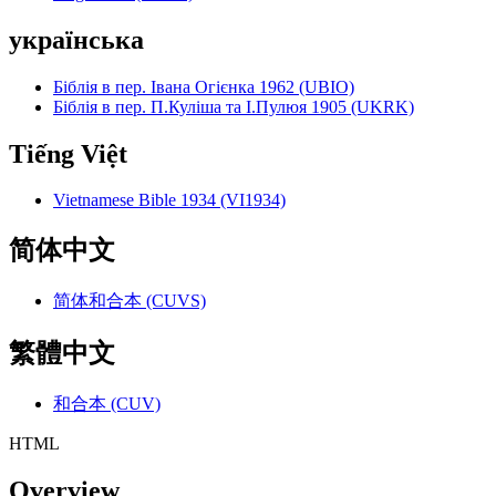
українська
Біблія в пер. Івана Огієнка 1962 (UBIO)
Біблія в пер. П.Куліша та І.Пулюя 1905 (UKRK)
Tiếng Việt
Vietnamese Bible 1934 (VI1934)
简体中文
简体和合本 (CUVS)
繁體中文
和合本 (CUV)
HTML
Overview