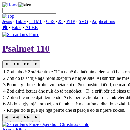
Jesus
·
Bible
·
HTML
·
CSS
·
JS
·
PHP
·
SVG
·
Applications
🏠︎
▸
Bible
▸
ALBB
Psalmet 110
1
Zoti i thotë Zotërisë time: "Ulu në të djathtën time deri sa t'i bëj arm
2
Zoti do ta shtrijë nga Sioni skeptrin e fuqisë sate. Ai sundon në mes 
3
Populli yt do të afrohet vullnetarisht ditën e pushtetit tënd; në madhës
4
Zoti është betuar dhe nuk do të pendohet: "Ti je prift përjetë sipas 
5
Zoti është në të djathtën tënde. Ai ka për të zhdukur disa mbretër dit
6
Ai do të gjykojë kombet, do t'i mbushë me kufoma dhe do të zhdukë 
7
Rrugës do të pijë ujë nga përroi dhe si pasojë do të ngrerë kokën.
Jesus
·
Bible