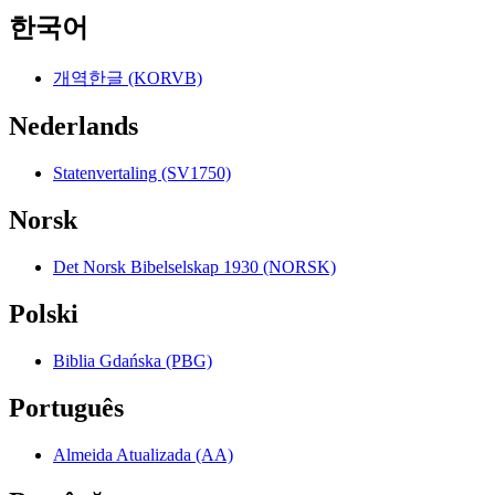
한국어
개역한글 (KORVB)
Nederlands
Statenvertaling (SV1750)
Norsk
Det Norsk Bibelselskap 1930 (NORSK)
Polski
Biblia Gdańska (PBG)
Português
Almeida Atualizada (AA)