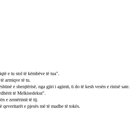
iqtë e tu stol të këmbëve të tua".
të armiqve të tu.
htinë e shenjtërisë, nga gjiri i agimit, ti do të kesh vesën e rinisë sate.
urdhërit të Melkisedekut".
ën e zemërimit të tij.
qeveritarët e pjesës më të madhe të tokës.