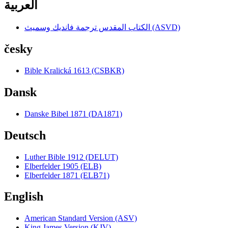
العربية
الكتاب المقدس ترجمة فانديك وسميث (ASVD)
česky
Bible Kralická 1613 (CSBKR)
Dansk
Danske Bibel 1871 (DA1871)
Deutsch
Luther Bible 1912 (DELUT)
Elberfelder 1905 (ELB)
Elberfelder 1871 (ELB71)
English
American Standard Version (ASV)
King James Version (KJV)