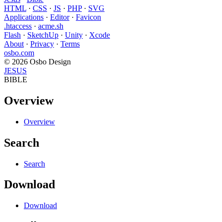
HTML
·
CSS
·
JS
·
PHP
·
SVG
Applications
·
Editor
·
Favicon
.htaccess
·
acme.sh
Flash
·
SketchUp
·
Unity
·
Xcode
About
·
Privacy
·
Terms
osbo.com
© 2026 Osbo Design
JESUS
BIBLE
Overview
Overview
Search
Search
Download
Download