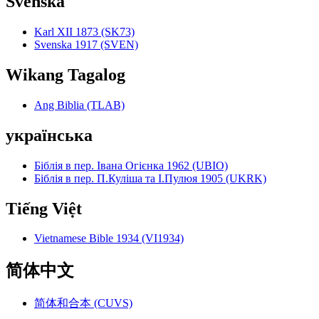
Svenska
Karl XII 1873 (SK73)
Svenska 1917 (SVEN)
Wikang Tagalog
Ang Biblia (TLAB)
українська
Біблія в пер. Івана Огієнка 1962 (UBIO)
Біблія в пер. П.Куліша та І.Пулюя 1905 (UKRK)
Tiếng Việt
Vietnamese Bible 1934 (VI1934)
简体中文
简体和合本 (CUVS)