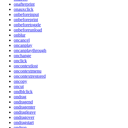
onafterprint
onauxclick
onbeforeinput
onbeforeprint
onbeforetoggle
onbeforeunload
onblur
oncancel
oncanplay
oncanplaythrough
onchange
onclick
oncontextlost
oncontextmenu
oncontextrestored
oncopy
oncut
ondblclick
ondrag
ondragend
ondragenter
ondragleave
ondragover
ondragstart
ondrop