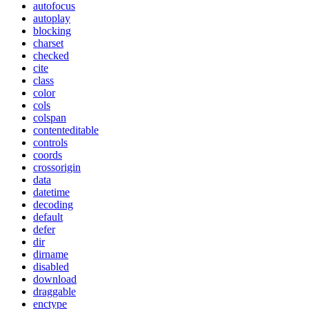
autofocus
autoplay
blocking
charset
checked
cite
class
color
cols
colspan
contenteditable
controls
coords
crossorigin
data
datetime
decoding
default
defer
dir
dirname
disabled
download
draggable
enctype