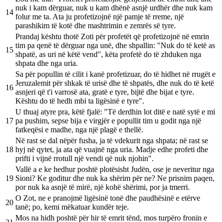
nuk i kam dërguar, nuk u kam dhënë asnjë urdhër dhe nuk kam
14
folur me ta. Ata ju profetizojnë një pamje të rreme, një
parashikim të kotë dhe mashtrimin e zemrës së tyre.
Prandaj kështu thotë Zoti për profetët që profetizojnë në emrin
tim pa qenë të dërguar nga unë, dhe shpallin: "Nuk do të ketë as
15
shpatë, as uri në këtë vend", këta profetë do të zhduken nga
shpata dhe nga uria.
Sa për popullin të cilit i kanë profetizuar, do të hidhet në rrugët e
Jeruzalemit për shkak të urisë dhe të shpatës, dhe nuk do të ketë
16
asnjeri që t'i varrosë ata, gratë e tyre, bijtë dhe bijat e tyre.
Kështu do të hedh mbi ta ligësinë e tyre".
U thuaj atyre pra, këtë fjalë: "Të derdhin lot ditë e natë sytë e mi
17
pa pushim, sepse bija e virgjër e popullit tim u godit nga një
fatkeqësi e madhe, nga një plagë e thellë.
Në rast se dal nëpër fusha, ja të vdekurit nga shpata; në rast se
18
hyj në qytet, ja ata që vuajnë nga uria. Madje edhe profeti dhe
prifti i vijnë rrotull një vendi që nuk njohin".
Vallë a e ke hedhur poshtë plotësisht Judën, ose je neveritur nga
19
Sioni? Ke goditur dhe nuk ka shërim për ne? Ne prisnim paqen,
por nuk ka asnjë të mirë, një kohë shërimi, por ja tmerri.
O Zot, ne e pranojmë ligësinë tonë dhe paudhësinë e etërve
20
tanë; po, kemi mëkatuar kundër teje.
Mos na hidh poshtë për hir të emrit tënd, mos turpëro fronin e