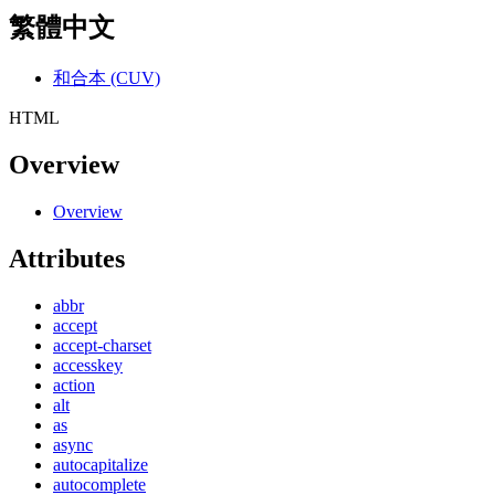
繁體中文
和合本 (CUV)
HTML
Overview
Overview
Attributes
abbr
accept
accept-charset
accesskey
action
alt
as
async
autocapitalize
autocomplete