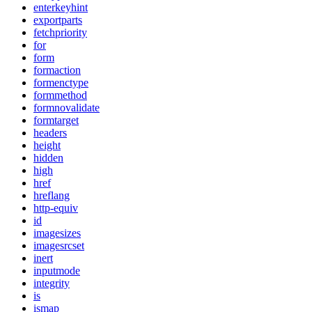
enterkeyhint
exportparts
fetchpriority
for
form
formaction
formenctype
formmethod
formnovalidate
formtarget
headers
height
hidden
high
href
hreflang
http-equiv
id
imagesizes
imagesrcset
inert
inputmode
integrity
is
ismap