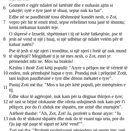
Gomerët e egjër ndalen në lartësitë dhe e nuhasin ajrin si
6
çakejtë; sytë e tyre janë të shuar, sepse nuk ka bar".
Edhe në se paudhësitë tona dëshmojnë kundër nesh, o Zot,
7
vepro për hir të emrit tënd, sepse rebelimet tona janë të shumta;
kemi mëkatuar kundër teje.
O shpresë e Izraelit, shpëtimtari i tij në kohë fatkeqësie, pse të
8
jesh në vend si një i huaj, si një udhëtar që ndalet vetëm për të
kaluar natën?
Pse të jesh si një njeri i tronditur, si një njeri i fortë që nuk mund
9
të shpëtojë? Megjithatë ti je në mes nesh, o Zot, emri yt
përmendet mbi ne. Mos na braktis!
Kështu i thotë Zoti këtij populli: "Atyre u pëlqen me të vërtetë të
10
enden, nuk përmbajnë hapat e tyre. Prandaj nuk i pëlqejnë Zotit,
tani kujton paudhësinë e tyre dhe dënon mëkatet e tyre".
Pastaj Zoti më tha: "Mos u lut për këtë popull, për mirëqënien e
11
tij.
Edhe sikur të agjërojnë, nuk kam për ta dëgjuar thirrjen e tyre;
12
në rast se bëjnë olokauste dhe oferta ushqimesh nuk kam për t'i
pëlqyer, por do t'i zhduk me shpatën, me urinë dhe murtajën".
Atëherë thashë: "Ah, Zot, Zot! Ja, profetët u thonë atyre: "Ju
13
nuk do të shikoni shpatën dhe nuk do të vuani nga uria, por do
t'ju jap një paqe të sigurt në këtë vend"".
Zoti më tha: "Profetët profetizojnë gënjeshtra në emrin tim; unë