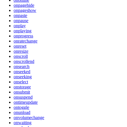
ononline
onpagehide
onpageshow
onpaste
onpause
onplay
onplaying
onprogress
onratechange
onreset
onresize
onscroll
onscrollend
onsearch
onseeked
onseeking
onselect
onstorage
onsubmit
onsuspend
ontimeupdate
ontoggle
onunload
onvolumechange
onwaiting