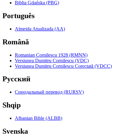
Biblia Gdańska (PBG)
Português
Almeida Atualizada (AA)
Română
Romanian Cornilescu 1928 (RMNN)
Versiunea Dumitru Cornilescu (VDC)
Versiunea Dumitru Cornilescu Corectată (VDCC)
Pyccкий
Синодальный перевод (RURSV)
Shqip
Albanian Bible (ALBB)
Svenska