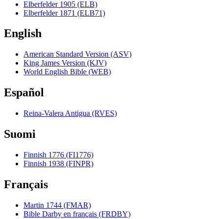
Elberfelder 1905 (ELB)
Elberfelder 1871 (ELB71)
English
American Standard Version (ASV)
King James Version (KJV)
World English Bible (WEB)
Español
Reina-Valera Antigua (RVES)
Suomi
Finnish 1776 (FI1776)
Finnish 1938 (FINPR)
Français
Martin 1744 (FMAR)
Bible Darby en français (FRDBY)