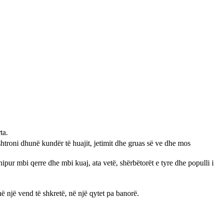
ta.
htroni dhunë kundër të huajit, jetimit dhe gruas së ve dhe mos
hipur mbi qerre dhe mbi kuaj, ata vetë, shërbëtorët e tyre dhe populli i
në një vend të shkretë, në një qytet pa banorë.