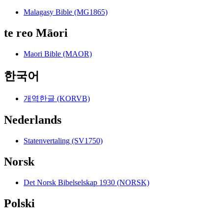
Malagasy Bible (MG1865)
te reo Māori
Maori Bible (MAOR)
한국어
개역한글 (KORVB)
Nederlands
Statenvertaling (SV1750)
Norsk
Det Norsk Bibelselskap 1930 (NORSK)
Polski