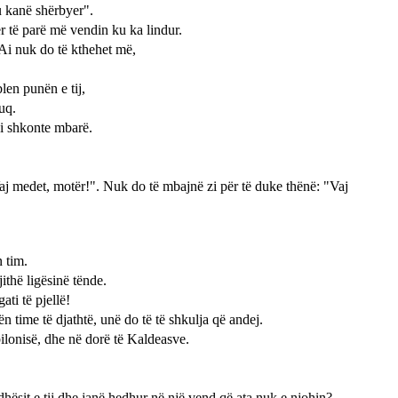
u kanë shërbyer".
r të parë më vendin ku ka lindur.
"Ai nuk do të kthehet më,
len punën e tij,
uq.
 i shkonte mbarë.
Vaj medet, motër!". Nuk do të mbajnë zi për të duke thënë: "Vaj
n tim.
ithë ligësinë tënde.
ti të pjellë!
ën time të djathtë, unë do të të shkulja që andej.
bilonisë, dhe në dorë të Kaldeasve.
dhësit e tij dhe janë hedhur në një vend që ata nuk e njohin?