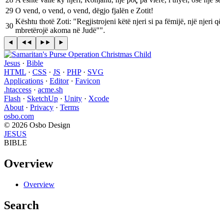
29
O vend, o vend, o vend, dëgjo fjalën e Zotit!
Kështu thotë Zoti: "Regjistrojeni këtë njeri si pa fëmijë, një njeri 
30
mbretërojë akoma në Judë"".
Jesus
·
Bible
HTML
·
CSS
·
JS
·
PHP
·
SVG
Applications
·
Editor
·
Favicon
.htaccess
·
acme.sh
Flash
·
SketchUp
·
Unity
·
Xcode
About
·
Privacy
·
Terms
osbo.com
© 2026 Osbo Design
JESUS
BIBLE
Overview
Overview
Search