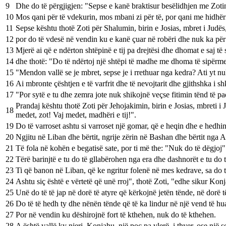
9
Dhe do të përgjigjen: "Sepse e kanë braktisur besëlidhjen me Zoti
10
Mos qani për të vdekurin, mos mbani zi për të, por qani me hidhër
11
Sepse kështu thotë Zoti për Shalumin, birin e Josias, mbret i Judës
12
por do të vdesë në vendin ku e kanë çuar në robëri dhe nuk ka për
13
Mjerë ai që e ndërton shtëpinë e tij pa drejtësi dhe dhomat e saj të
14
dhe thotë: "Do të ndërtoj një shtëpi të madhe me dhoma të sipërme 
15
"Mendon vallë se je mbret, sepse je i rrethuar nga kedra? Ati yt n
16
Ai mbronte çështjen e të varfrit dhe të nevojtarit dhe gjithshka i 
17
"Por sytë e tu dhe zemra jote nuk shikojnë veçse fitimin tënd të pa
Prandaj kështu thotë Zoti për Jehojakimin, birin e Josias, mbreti i
18
medet, zot! Vaj medet, madhëri e tij!".
19
Do të varroset ashtu si varroset një gomar, që e heqin dhe e hedhin
20
Ngjitu në Liban dhe bërtit, ngrije zërin në Bashan dhe bërtit nga Ab
21
Të fola në kohën e begatisë sate, por ti më the: "Nuk do të dëgjoj"
22
Tërë barinjtë e tu do të gllabërohen nga era dhe dashnorët e tu do t
23
Ti që banon në Liban, që ke ngritur folenë në mes kedrave, sa do të
24
Ashtu siç është e vërtetë që unë rroj", thotë Zoti, "edhe sikur Konja
25
Unë do të të jap në dorë të atyre që kërkojnë jetën tënde, në dorë t
26
Do të të hedh ty dhe nënën tënde që të ka lindur në një vend të hua
27
Por në vendin ku dëshirojnë fort të kthehen, nuk do të kthehen.
28
A është vallë ky njeri, Konjahu, një poç pa vlerë, i thyer, ose një