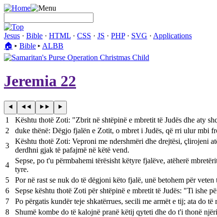
Jesus
·
Bible
·
HTML
·
CSS
·
JS
·
PHP
·
SVG
·
Applications
🏠︎
▸
Bible
▸
ALBB
Jeremia 22
1
Kështu thotë Zoti: "Zbrit në shtëpinë e mbretit të Judës dhe aty shq
2
duke thënë: Dëgjo fjalën e Zotit, o mbret i Judës, që rri ulur mbi fr
Kështu thotë Zoti: Veproni me ndershmëri dhe drejtësi, çlirojeni a
3
derdhni gjak të pafajmë në këtë vend.
Sepse, po t'u përmbahemi tërësisht këtyre fjalëve, atëherë mbretërit
4
tyre.
5
Por në rast se nuk do të dëgjoni këto fjalë, unë betohem për veten t
6
Sepse kështu thotë Zoti për shtëpinë e mbretit të Judës: "Ti ishe pë
7
Po përgatis kundër teje shkatërrues, secili me armët e tij; ata do të 
8
Shumë kombe do të kalojnë pranë këtij qyteti dhe do t'i thonë njëri 