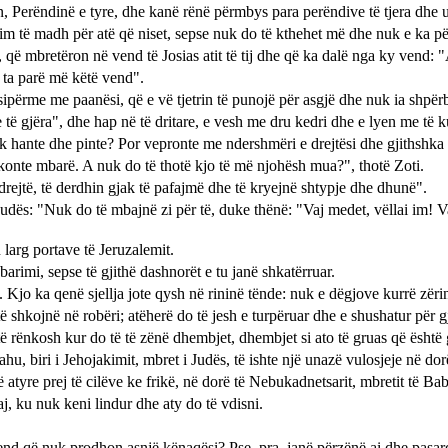
n, Perëndinë e tyre, dhe kanë rënë përmbys para perëndive të tjera dhe 
im të madh për atë që niset, sepse nuk do të kthehet më dhe nuk e ka pë
, që mbretëron në vend të Josias atit të tij dhe që ka dalë nga ky vend: 
 ta parë më këtë vend".
 sipërme me paanësi, që e vë tjetrin të punojë për asgjë dhe nuk ia shpërb
të gjëra", dhe hap në të dritare, e vesh me dru kedri dhe e lyen me të k
uk hante dhe pinte? Por vepronte me ndershmëri e drejtësi dhe gjithshka
shkonte mbarë. A nuk do të thotë kjo të më njohësh mua?", thotë Zoti.
drejtë, të derdhin gjak të pafajmë dhe të kryejnë shtypje dhe dhunë".
 Judës: "Nuk do të mbajnë zi për të, duke thënë: "Vaj medet, vëllai im! 
 larg portave të Jeruzalemit.
arimi, sepse të gjithë dashnorët e tu janë shkatërruar.
. Kjo ka qenë sjellja jote qysh në rininë tënde: nuk e dëgjove kurrë zëri
ë shkojnë në robëri; atëherë do të jesh e turpëruar dhe e shushatur për gj
 rënkosh kur do të të zënë dhembjet, dhembjet si ato të gruas që është ga
hu, biri i Jehojakimit, mbret i Judës, të ishte një unazë vulosjeje në dor
ë atyre prej të cilëve ke frikë, në dorë të Nebukadnetsarit, mbretit të Ba
j, ku nuk keni lindur dhe aty do të vdisni.
 send që nuk prodhon asnjë kënaqësi? Pse, pra, janë përzënë ai dhe pasar