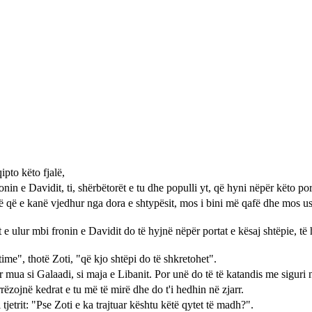
ipto këto fjalë,
onin e Davidit, ti, shërbëtorët e tu dhe populli yt, që hyni nëpër këto por
të që e kanë vjedhur nga dora e shtypësit, mos i bini më qafë dhe mos us
 e ulur mbi fronin e Davidit do të hyjnë nëpër portat e kësaj shtëpie, të 
ime", thotë Zoti, "që kjo shtëpi do të shkretohet".
r mua si Galaadi, si maja e Libanit. Por unë do të të katandis me siguri 
rrëzojnë kedrat e tu më të mirë dhe do t'i hedhin në zjarr.
tjetrit: "Pse Zoti e ka trajtuar kështu këtë qytet të madh?".