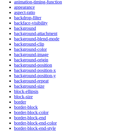
animation-timing-function
appearance
aspect-ratio
backdrop-filter
backface-visibility
background
background-attachment
background-blend-mode
background-clip
background-color
background-image
background-origin
background-position
background-position-x
background-position-y
background-repeat
background-size
block-ellipsis
block-size
border
border-block
border-block-color
border-block-end
border-block-end-color
border-block-end-style