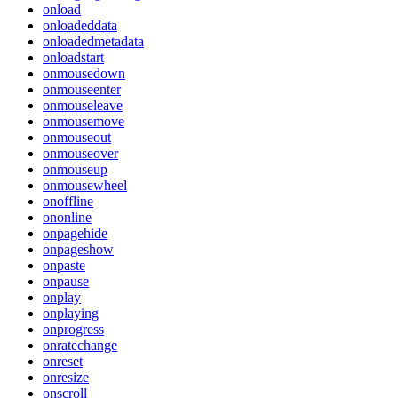
onload
onloadeddata
onloadedmetadata
onloadstart
onmousedown
onmouseenter
onmouseleave
onmousemove
onmouseout
onmouseover
onmouseup
onmousewheel
onoffline
ononline
onpagehide
onpageshow
onpaste
onpause
onplay
onplaying
onprogress
onratechange
onreset
onresize
onscroll