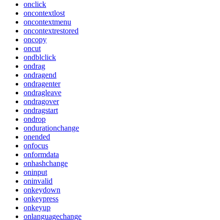
onclick
oncontextlost
oncontextmenu
oncontextrestored
oncopy
oncut
ondblclick
ondrag
ondragend
ondragenter
ondragleave
ondragover
ondragstart
ondrop
ondurationchange
onended
onfocus
onformdata
onhashchange
oninput
oninvalid
onkeydown
onkeypress
onkeyup
onlanguagechange