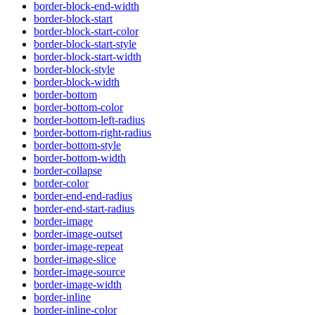
border-block-end-width
border-block-start
border-block-start-color
border-block-start-style
border-block-start-width
border-block-style
border-block-width
border-bottom
border-bottom-color
border-bottom-left-radius
border-bottom-right-radius
border-bottom-style
border-bottom-width
border-collapse
border-color
border-end-end-radius
border-end-start-radius
border-image
border-image-outset
border-image-repeat
border-image-slice
border-image-source
border-image-width
border-inline
border-inline-color