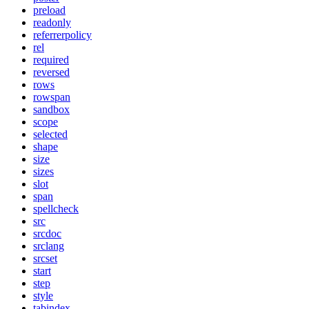
preload
readonly
referrerpolicy
rel
required
reversed
rows
rowspan
sandbox
scope
selected
shape
size
sizes
slot
span
spellcheck
src
srcdoc
srclang
srcset
start
step
style
tabindex