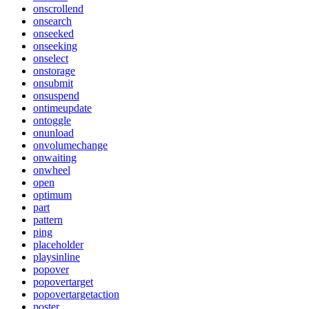
onscrollend
onsearch
onseeked
onseeking
onselect
onstorage
onsubmit
onsuspend
ontimeupdate
ontoggle
onunload
onvolumechange
onwaiting
onwheel
open
optimum
part
pattern
ping
placeholder
playsinline
popover
popovertarget
popovertargetaction
poster