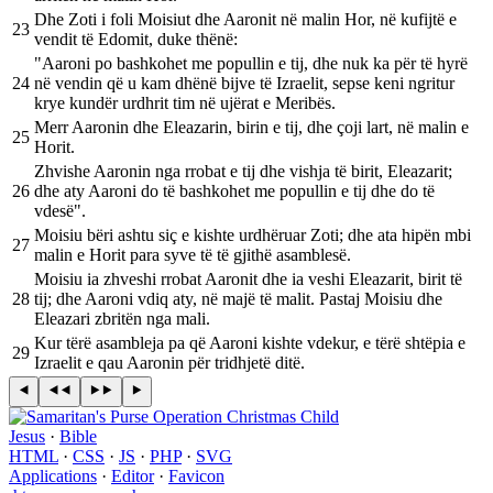
Dhe Zoti i foli Moisiut dhe Aaronit në malin Hor, në kufijtë e
23
vendit të Edomit, duke thënë:
"Aaroni po bashkohet me popullin e tij, dhe nuk ka për të hyrë
24
në vendin që u kam dhënë bijve të Izraelit, sepse keni ngritur
krye kundër urdhrit tim në ujërat e Meribës.
Merr Aaronin dhe Eleazarin, birin e tij, dhe çoji lart, në malin e
25
Horit.
Zhvishe Aaronin nga rrobat e tij dhe vishja të birit, Eleazarit;
26
dhe aty Aaroni do të bashkohet me popullin e tij dhe do të
vdesë".
Moisiu bëri ashtu siç e kishte urdhëruar Zoti; dhe ata hipën mbi
27
malin e Horit para syve të të gjithë asamblesë.
Moisiu ia zhveshi rrobat Aaronit dhe ia veshi Eleazarit, birit të
28
tij; dhe Aaroni vdiq aty, në majë të malit. Pastaj Moisiu dhe
Eleazari zbritën nga mali.
Kur tërë asambleja pa që Aaroni kishte vdekur, e tërë shtëpia e
29
Izraelit e qau Aaronin për tridhjetë ditë.
Jesus
·
Bible
HTML
·
CSS
·
JS
·
PHP
·
SVG
Applications
·
Editor
·
Favicon