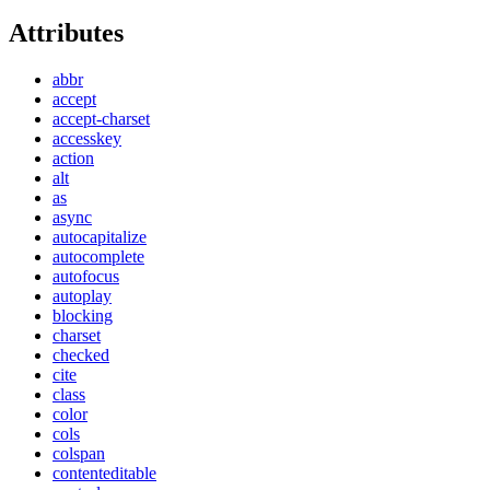
Attributes
abbr
accept
accept-charset
accesskey
action
alt
as
async
autocapitalize
autocomplete
autofocus
autoplay
blocking
charset
checked
cite
class
color
cols
colspan
contenteditable