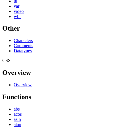
ul
var
video
wbr
Other
Characters
Comments
Datatypes
CSS
Overview
Overview
Functions
abs
acos
asin
atan