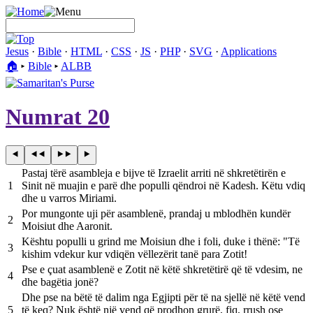
Jesus
·
Bible
·
HTML
·
CSS
·
JS
·
PHP
·
SVG
·
Applications
🏠︎
▸
Bible
▸
ALBB
Numrat 20
Pastaj tërë asambleja e bijve të Izraelit arriti në shkretëtirën e
1
Sinit në muajin e parë dhe populli qëndroi në Kadesh. Këtu vdiq
dhe u varros Miriami.
Por mungonte uji për asamblenë, prandaj u mblodhën kundër
2
Moisiut dhe Aaronit.
Kështu populli u grind me Moisiun dhe i foli, duke i thënë: "Të
3
kishim vdekur kur vdiqën vëllezërit tanë para Zotit!
Pse e çuat asamblenë e Zotit në këtë shkretëtirë që të vdesim, ne
4
dhe bagëtia jonë?
Dhe pse na bëtë të dalim nga Egjipti për të na sjellë në këtë vend
5
të keq? Nuk është një vend që prodhon grurë, fiq, rrush ose