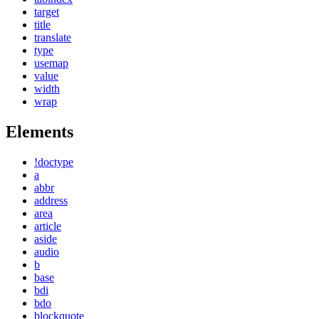
target
title
translate
type
usemap
value
width
wrap
Elements
!doctype
a
abbr
address
area
article
aside
audio
b
base
bdi
bdo
blockquote