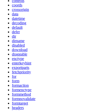
controls
coords
crossorigin
data
datetime
decoding
default
defer
dir
dirname
disabled
download
draggable
enctype
enterkeyhint
exportparts
fetchpriority
for
form
formaction
formenctype
formmethod
formnovalidate
formtarget
headers