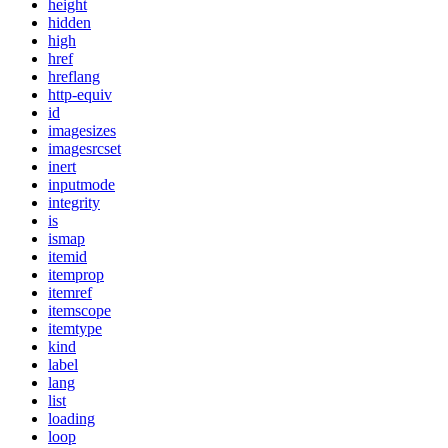
height
hidden
high
href
hreflang
http-equiv
id
imagesizes
imagesrcset
inert
inputmode
integrity
is
ismap
itemid
itemprop
itemref
itemscope
itemtype
kind
label
lang
list
loading
loop