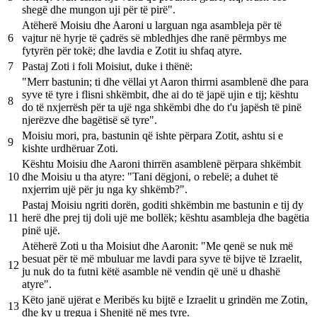
shegë dhe mungon uji për të pirë".
Atëherë Moisiu dhe Aaroni u larguan nga asambleja për të
6
vajtur në hyrje të çadrës së mbledhjes dhe ranë përmbys me
fytyrën për tokë; dhe lavdia e Zotit iu shfaq atyre.
7
Pastaj Zoti i foli Moisiut, duke i thënë:
"Merr bastunin; ti dhe vëllai yt Aaron thirrni asamblenë dhe para
syve të tyre i flisni shkëmbit, dhe ai do të japë ujin e tij; kështu
8
do të nxjerrësh për ta ujë nga shkëmbi dhe do t'u japësh të pinë
njerëzve dhe bagëtisë së tyre".
Moisiu mori, pra, bastunin që ishte përpara Zotit, ashtu si e
9
kishte urdhëruar Zoti.
Kështu Moisiu dhe Aaroni thirrën asamblenë përpara shkëmbit
10
dhe Moisiu u tha atyre: "Tani dëgjoni, o rebelë; a duhet të
nxjerrim ujë për ju nga ky shkëmb?".
Pastaj Moisiu ngriti dorën, goditi shkëmbin me bastunin e tij dy
11
herë dhe prej tij doli ujë me bollëk; kështu asambleja dhe bagëtia
pinë ujë.
Atëherë Zoti u tha Moisiut dhe Aaronit: "Me qenë se nuk më
besuat për të më mbuluar me lavdi para syve të bijve të Izraelit,
12
ju nuk do ta futni këtë asamble në vendin që unë u dhashë
atyre".
Këto janë ujërat e Meribës ku bijtë e Izraelit u grindën me Zotin,
13
dhe ky u tregua i Shenjtë në mes tyre.