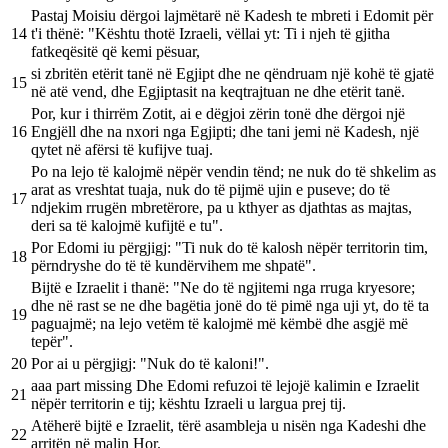
Pastaj Moisiu dërgoi lajmëtarë në Kadesh te mbreti i Edomit për
14
t'i thënë: "Kështu thotë Izraeli, vëllai yt: Ti i njeh të gjitha
fatkeqësitë që kemi pësuar,
si zbritën etërit tanë në Egjipt dhe ne qëndruam një kohë të gjatë
15
në atë vend, dhe Egjiptasit na keqtrajtuan ne dhe etërit tanë.
Por, kur i thirrëm Zotit, ai e dëgjoi zërin tonë dhe dërgoi një
16
Engjëll dhe na nxori nga Egjipti; dhe tani jemi në Kadesh, një
qytet në afërsi të kufijve tuaj.
Po na lejo të kalojmë nëpër vendin tënd; ne nuk do të shkelim as
arat as vreshtat tuaja, nuk do të pijmë ujin e puseve; do të
17
ndjekim rrugën mbretërore, pa u kthyer as djathtas as majtas,
deri sa të kalojmë kufijtë e tu".
Por Edomi iu përgjigj: "Ti nuk do të kalosh nëpër territorin tim,
18
përndryshe do të të kundërvihem me shpatë".
Bijtë e Izraelit i thanë: "Ne do të ngjitemi nga rruga kryesore;
dhe në rast se ne dhe bagëtia jonë do të pimë nga uji yt, do të ta
19
paguajmë; na lejo vetëm të kalojmë më këmbë dhe asgjë më
tepër".
20
Por ai u përgjigj: "Nuk do të kaloni!".
aaa part missing Dhe Edomi refuzoi të lejojë kalimin e Izraelit
21
nëpër territorin e tij; kështu Izraeli u largua prej tij.
Atëherë bijtë e Izraelit, tërë asambleja u nisën nga Kadeshi dhe
22
arritën në malin Hor.