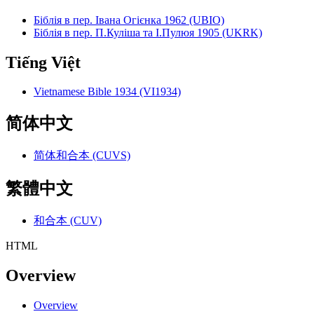
Біблія в пер. Івана Огієнка 1962 (UBIO)
Біблія в пер. П.Куліша та І.Пулюя 1905 (UKRK)
Tiếng Việt
Vietnamese Bible 1934 (VI1934)
简体中文
简体和合本 (CUVS)
繁體中文
和合本 (CUV)
HTML
Overview
Overview