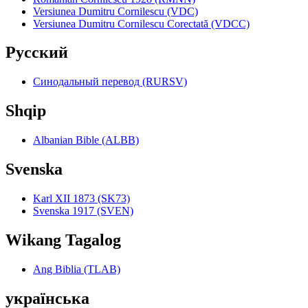
Versiunea Dumitru Cornilescu (VDC)
Versiunea Dumitru Cornilescu Corectată (VDCC)
Pyccкий
Синодальный перевод (RURSV)
Shqip
Albanian Bible (ALBB)
Svenska
Karl XII 1873 (SK73)
Svenska 1917 (SVEN)
Wikang Tagalog
Ang Biblia (TLAB)
українська