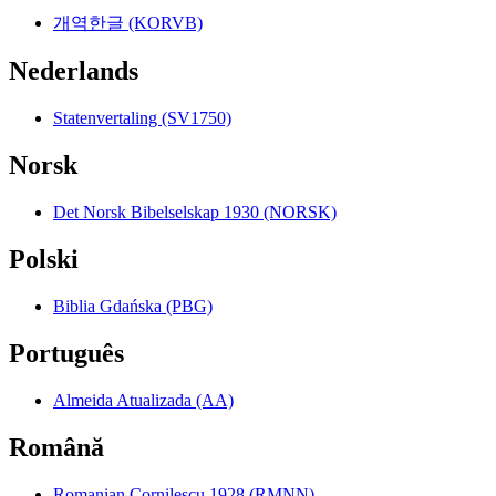
개역한글 (KORVB)
Nederlands
Statenvertaling (SV1750)
Norsk
Det Norsk Bibelselskap 1930 (NORSK)
Polski
Biblia Gdańska (PBG)
Português
Almeida Atualizada (AA)
Română
Romanian Cornilescu 1928 (RMNN)