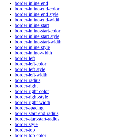
border-inline-end
border-inline-end-color
border-inline-end-style
border-inline-end-width
border-inline-start
border-inline-start-color
border-inline-start-style
border-inline-start-width
border-inline-style
border-inline-width
border-left
border-left-color
border-left-style
border-left-width
border-radius
border-right
border-right-color
border-right-style
border-right-width
border-spacing
border-start-end-radius
border-start-start-radius
border-style
border-top
border-top-color