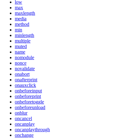
low
max
maxlength
media
method
min
minlength
multiple
muted
name
nomodule
nonce
novalidate
onabort
onafterprint
onauxclick
onbeforeinput
onbeforeprint
onbeforetoggle
onbeforeunload
onblur
oncancel
oncanplay
oncanplaythrough
onchange