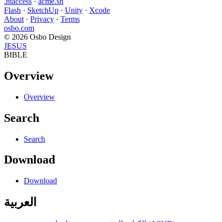
.htaccess
·
acme.sh
Flash
·
SketchUp
·
Unity
·
Xcode
About
·
Privacy
·
Terms
osbo.com
© 2026 Osbo Design
JESUS
BIBLE
Overview
Overview
Search
Search
Download
Download
العربية