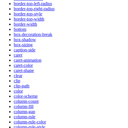
border-top-left-radius
border-top-right-radius
border-top-style
border-top-width
border-width
bottom
box-decoration-break
box-shadow
box-sizing
caption-side
caret
caret-animation
caret-color
caret-shape
clear
clip
clip-path
color
color-scheme
column-count
column-fill
column-gap
column-rule
column-rule-color
column-rule-style