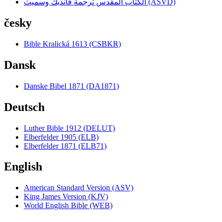
الكتاب المقدس ترجمة فانديك وسميث (ASVD)
česky
Bible Kralická 1613 (CSBKR)
Dansk
Danske Bibel 1871 (DA1871)
Deutsch
Luther Bible 1912 (DELUT)
Elberfelder 1905 (ELB)
Elberfelder 1871 (ELB71)
English
American Standard Version (ASV)
King James Version (KJV)
World English Bible (WEB)