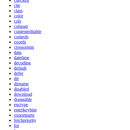
checked
cite
class
color
cols
colspan
contenteditable
controls
coords
crossorigin
data
datetime
decoding
default
defer
dir
dirname
disabled
download
draggable
enctype
enterkeyhint
exportparts
fetchpriority
for