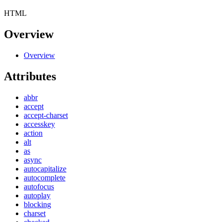
HTML
Overview
Overview
Attributes
abbr
accept
accept-charset
accesskey
action
alt
as
async
autocapitalize
autocomplete
autofocus
autoplay
blocking
charset