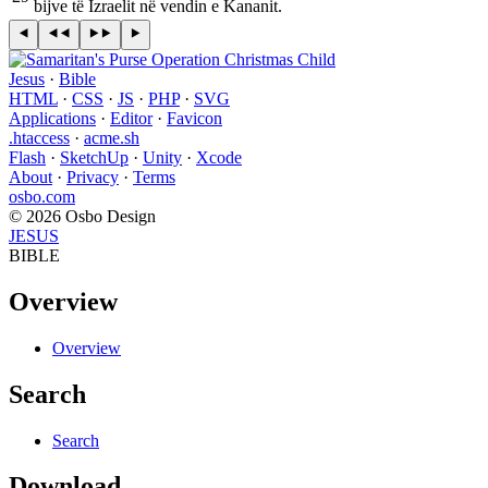
bijve të Izraelit në vendin e Kananit.
Jesus
·
Bible
HTML
·
CSS
·
JS
·
PHP
·
SVG
Applications
·
Editor
·
Favicon
.htaccess
·
acme.sh
Flash
·
SketchUp
·
Unity
·
Xcode
About
·
Privacy
·
Terms
osbo.com
© 2026 Osbo Design
JESUS
BIBLE
Overview
Overview
Search
Search
Download