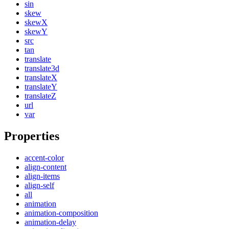
sin
skew
skewX
skewY
src
tan
translate
translate3d
translateX
translateY
translateZ
url
var
Properties
accent-color
align-content
align-items
align-self
all
animation
animation-composition
animation-delay