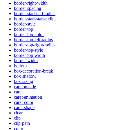
border-right-width
border-spacing
border-start-end-radius
border-start-start-radius
border-style
border-top
border-top-color
border-top-left-radius
border-top-right-radius
border-top-style
border-top-width
border-width
bottom
box-decoration-break
box-shadow
box-sizing
caption-side
caret
caret-animation
caret-color
caret-shape
clear
clip
clip-path
color