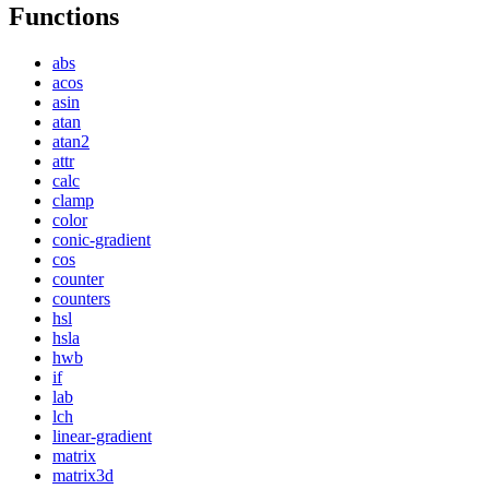
Functions
abs
acos
asin
atan
atan2
attr
calc
clamp
color
conic-gradient
cos
counter
counters
hsl
hsla
hwb
if
lab
lch
linear-gradient
matrix
matrix3d