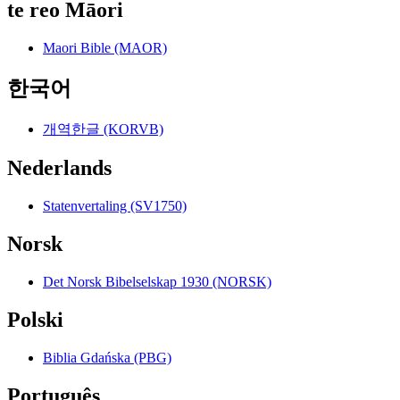
te reo Māori
Maori Bible (MAOR)
한국어
개역한글 (KORVB)
Nederlands
Statenvertaling (SV1750)
Norsk
Det Norsk Bibelselskap 1930 (NORSK)
Polski
Biblia Gdańska (PBG)
Português