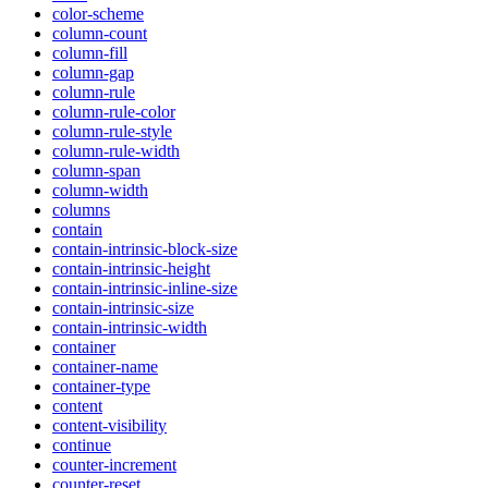
color-scheme
column-count
column-fill
column-gap
column-rule
column-rule-color
column-rule-style
column-rule-width
column-span
column-width
columns
contain
contain-intrinsic-block-size
contain-intrinsic-height
contain-intrinsic-inline-size
contain-intrinsic-size
contain-intrinsic-width
container
container-name
container-type
content
content-visibility
continue
counter-increment
counter-reset