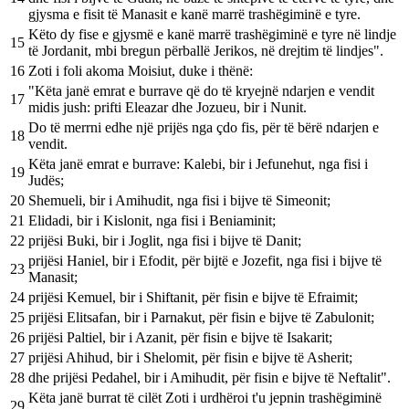
gjysma e fisit të Manasit e kanë marrë trashëgiminë e tyre.
Këto dy fise e gjysmë e kanë marrë trashëgiminë e tyre në lindje
15
të Jordanit, mbi bregun përballë Jerikos, në drejtim të lindjes".
16
Zoti i foli akoma Moisiut, duke i thënë:
"Këta janë emrat e burrave që do të kryejnë ndarjen e vendit
17
midis jush: prifti Eleazar dhe Jozueu, bir i Nunit.
Do të merrni edhe një prijës nga çdo fis, për të bërë ndarjen e
18
vendit.
Këta janë emrat e burrave: Kalebi, bir i Jefunehut, nga fisi i
19
Judës;
20
Shemueli, bir i Amihudit, nga fisi i bijve të Simeonit;
21
Elidadi, bir i Kislonit, nga fisi i Beniaminit;
22
prijësi Buki, bir i Joglit, nga fisi i bijve të Danit;
prijësi Haniel, bir i Efodit, për bijtë e Jozefit, nga fisi i bijve të
23
Manasit;
24
prijësi Kemuel, bir i Shiftanit, për fisin e bijve të Efraimit;
25
prijësi Elitsafan, bir i Parnakut, për fisin e bijve të Zabulonit;
26
prijësi Paltiel, bir i Azanit, për fisin e bijve të Isakarit;
27
prijësi Ahihud, bir i Shelomit, për fisin e bijve të Asherit;
28
dhe prijësi Pedahel, bir i Amihudit, për fisin e bijve të Neftalit".
Këta janë burrat të cilët Zoti i urdhëroi t'u jepnin trashëgiminë
29