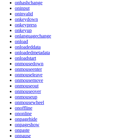
onhashchange
oninput
oninvalid
onkeydown
onkeypress
onkeyup
onlanguagechange
onload
onloadeddata
onloadedmetadata
onloadstart
onmousedown
onmouseenter
onmouseleave
onmousemove
onmouseout
onmouseover
onmouseup
onmousewheel
onoffline
ononline
onpagehide
onpageshow
onpaste
onpause