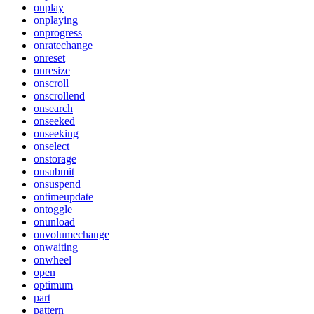
onplay
onplaying
onprogress
onratechange
onreset
onresize
onscroll
onscrollend
onsearch
onseeked
onseeking
onselect
onstorage
onsubmit
onsuspend
ontimeupdate
ontoggle
onunload
onvolumechange
onwaiting
onwheel
open
optimum
part
pattern