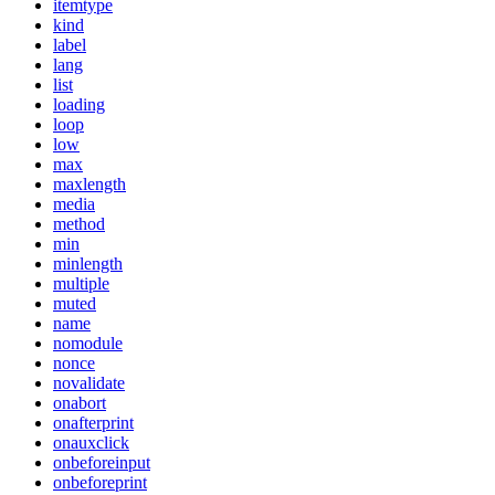
itemtype
kind
label
lang
list
loading
loop
low
max
maxlength
media
method
min
minlength
multiple
muted
name
nomodule
nonce
novalidate
onabort
onafterprint
onauxclick
onbeforeinput
onbeforeprint