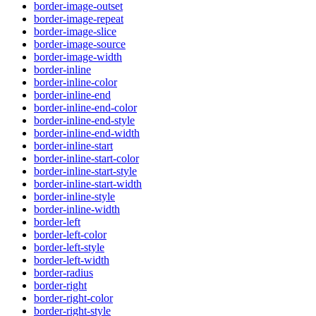
border-image-outset
border-image-repeat
border-image-slice
border-image-source
border-image-width
border-inline
border-inline-color
border-inline-end
border-inline-end-color
border-inline-end-style
border-inline-end-width
border-inline-start
border-inline-start-color
border-inline-start-style
border-inline-start-width
border-inline-style
border-inline-width
border-left
border-left-color
border-left-style
border-left-width
border-radius
border-right
border-right-color
border-right-style