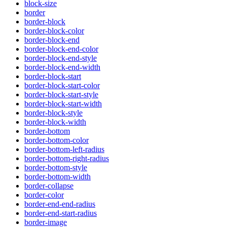
block-size
border
border-block
border-block-color
border-block-end
border-block-end-color
border-block-end-style
border-block-end-width
border-block-start
border-block-start-color
border-block-start-style
border-block-start-width
border-block-style
border-block-width
border-bottom
border-bottom-color
border-bottom-left-radius
border-bottom-right-radius
border-bottom-style
border-bottom-width
border-collapse
border-color
border-end-end-radius
border-end-start-radius
border-image