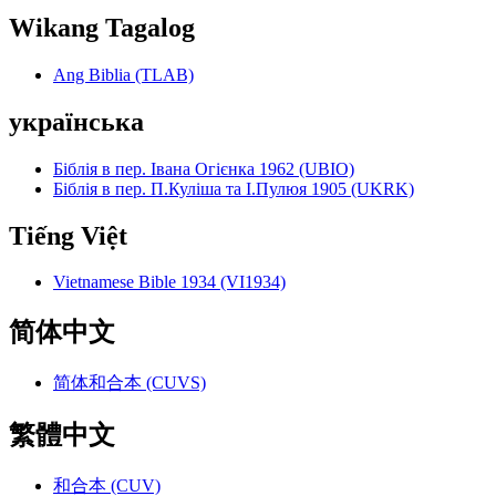
Wikang Tagalog
Ang Biblia (TLAB)
українська
Біблія в пер. Івана Огієнка 1962 (UBIO)
Біблія в пер. П.Куліша та І.Пулюя 1905 (UKRK)
Tiếng Việt
Vietnamese Bible 1934 (VI1934)
简体中文
简体和合本 (CUVS)
繁體中文
和合本 (CUV)