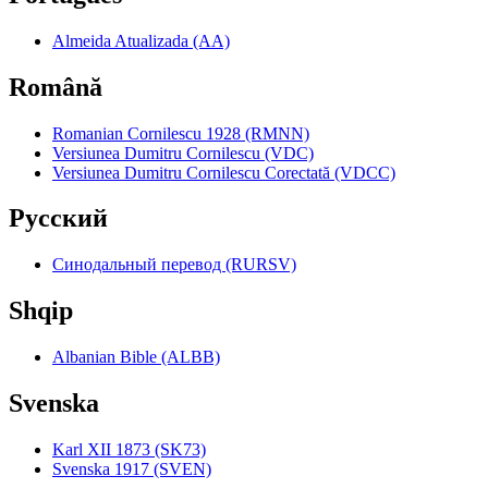
Almeida Atualizada (AA)
Română
Romanian Cornilescu 1928 (RMNN)
Versiunea Dumitru Cornilescu (VDC)
Versiunea Dumitru Cornilescu Corectată (VDCC)
Pyccкий
Синодальный перевод (RURSV)
Shqip
Albanian Bible (ALBB)
Svenska
Karl XII 1873 (SK73)
Svenska 1917 (SVEN)