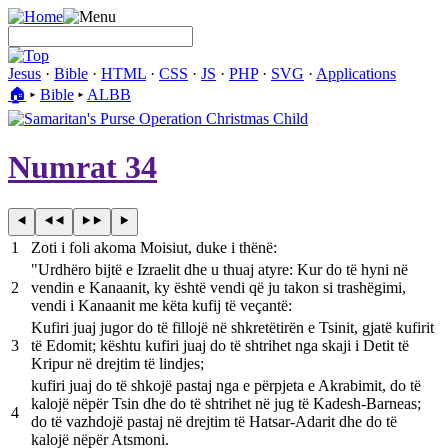
Jesus
·
Bible
·
HTML
·
CSS
·
JS
·
PHP
·
SVG
·
Applications
🏠︎
▸
Bible
▸
ALBB
Numrat 34
1
Zoti i foli akoma Moisiut, duke i thënë:
"Urdhëro bijtë e Izraelit dhe u thuaj atyre: Kur do të hyni në
2
vendin e Kanaanit, ky është vendi që ju takon si trashëgimi,
vendi i Kanaanit me këta kufij të veçantë:
Kufiri juaj jugor do të fillojë në shkretëtirën e Tsinit, gjatë kufirit
3
të Edomit; kështu kufiri juaj do të shtrihet nga skaji i Detit të
Kripur në drejtim të lindjes;
kufiri juaj do të shkojë pastaj nga e përpjeta e Akrabimit, do të
kalojë nëpër Tsin dhe do të shtrihet në jug të Kadesh-Barneas;
4
do të vazhdojë pastaj në drejtim të Hatsar-Adarit dhe do të
kalojë nëpër Atsmoni.