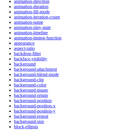
animation-direction
animation-duration
animation-fill-mode
animation-iteration-count
animation-name
animation-play-state
animation-timeline
animation-timing-function
appearance
aspect-ratio
backdrop-filter
backface-visibility
background
background-attachment
background-blend-mode
background-clip
background-color
background-image
background-origin
background-position
background-position-x
background-position-y
background-repeat
background-size
block-ellipsis