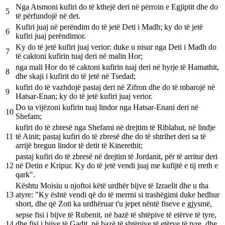
Nga Atsmoni kufiri do të kthejë deri në përroin e Egjiptit dhe do
5
të përfundojë në det.
Kufiri juaj në perëndim do të jetë Deti i Madh; ky do të jetë
6
kufiri juaj perëndimor.
Ky do të jetë kufiri juaj verior: duke u nisur nga Deti i Madh do
7
të caktoni kufirin tuaj deri në malin Hor;
nga mali Hor do të caktoni kufirin tuaj deri në hyrje të Hamathit,
8
dhe skaji i kufirit do të jetë në Tsedad;
kufiri do të vazhdojë pastaj deri në Zifron dhe do të mbarojë në
9
Hatsar-Enan; ky do të jetë kufiri juaj verior.
Do ta vijëzoni kufirin tuaj lindor nga Hatsar-Enani deri në
10
Shefam;
kufiri do të zbresë nga Shefami në drejtim të Riblahut, në lindje
11
të Ainit; pastaj kufiri do të zbresë dhe do të shtrihet deri sa të
arrijë bregun lindor të detit të Kinerethit;
pastaj kufiri do të zbresë në drejtim të Jordanit, për të arritur deri
12
në Detin e Kripur. Ky do të jetë vendi juaj me kufijtë e tij rreth e
qark".
Kështu Moisiu u njoftoi këtë urdhër bijve të Izraelit dhe u tha
13
atyre: "Ky është vendi që do të merrni si trashëgimi duke hedhur
short, dhe që Zoti ka urdhëruar t'u jepet nëntë fiseve e gjysmë,
sepse fisi i bijve të Rubenit, në bazë të shtëpive të etërve të tyre,
14
dhe fisi i bijve të Gadit, në bazë të shtëpive të etërve të tyre, dhe