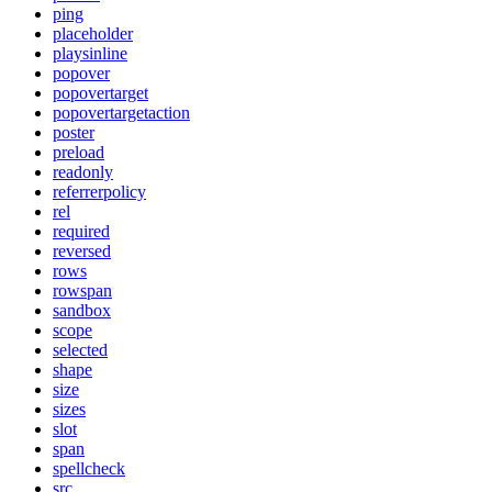
ping
placeholder
playsinline
popover
popovertarget
popovertargetaction
poster
preload
readonly
referrerpolicy
rel
required
reversed
rows
rowspan
sandbox
scope
selected
shape
size
sizes
slot
span
spellcheck
src