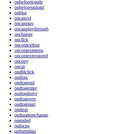
onbeforetoggle
onbeforeunload
onblur
oncancel
oncanplay
oncanplaythrough
onchange
onclick
oncontextlost
oncontextmenu
oncontextrestored
oncopy
oncut
ondblclick
ondrag
ondragend
ondragenter
ondragleave
ondragover
ondragstart
ondrop
ondurationchange
onended
onfocus
onformdata