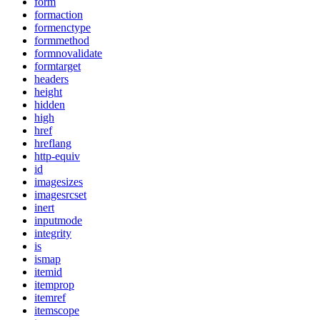
form
formaction
formenctype
formmethod
formnovalidate
formtarget
headers
height
hidden
high
href
hreflang
http-equiv
id
imagesizes
imagesrcset
inert
inputmode
integrity
is
ismap
itemid
itemprop
itemref
itemscope