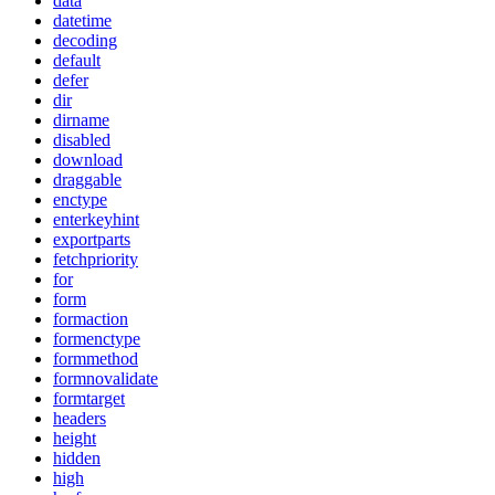
data
datetime
decoding
default
defer
dir
dirname
disabled
download
draggable
enctype
enterkeyhint
exportparts
fetchpriority
for
form
formaction
formenctype
formmethod
formnovalidate
formtarget
headers
height
hidden
high