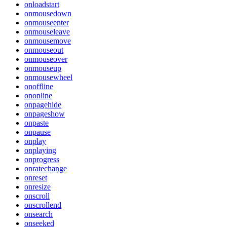
onloadstart
onmousedown
onmouseenter
onmouseleave
onmousemove
onmouseout
onmouseover
onmouseup
onmousewheel
onoffline
ononline
onpagehide
onpageshow
onpaste
onpause
onplay
onplaying
onprogress
onratechange
onreset
onresize
onscroll
onscrollend
onsearch
onseeked