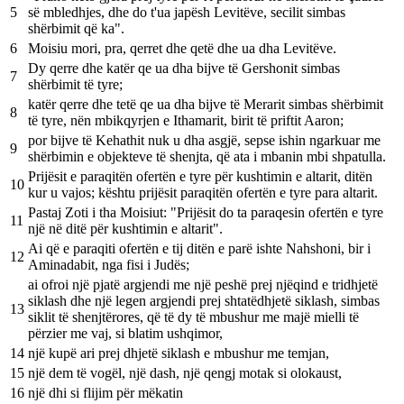
5
së mbledhjes, dhe do t'ua japësh Levitëve, secilit simbas
shërbimit që ka".
6
Moisiu mori, pra, qerret dhe qetë dhe ua dha Levitëve.
Dy qerre dhe katër qe ua dha bijve të Gershonit simbas
7
shërbimit të tyre;
katër qerre dhe tetë qe ua dha bijve të Merarit simbas shërbimit
8
të tyre, nën mbikqyrjen e Ithamarit, birit të priftit Aaron;
por bijve të Kehathit nuk u dha asgjë, sepse ishin ngarkuar me
9
shërbimin e objekteve të shenjta, që ata i mbanin mbi shpatulla.
Prijësit e paraqitën ofertën e tyre për kushtimin e altarit, ditën
10
kur u vajos; kështu prijësit paraqitën ofertën e tyre para altarit.
Pastaj Zoti i tha Moisiut: "Prijësit do ta paraqesin ofertën e tyre
11
një në ditë për kushtimin e altarit".
Ai që e paraqiti ofertën e tij ditën e parë ishte Nahshoni, bir i
12
Aminadabit, nga fisi i Judës;
ai ofroi një pjatë argjendi me një peshë prej njëqind e tridhjetë
siklash dhe një legen argjendi prej shtatëdhjetë siklash, simbas
13
siklit të shenjtërores, që të dy të mbushur me majë mielli të
përzier me vaj, si blatim ushqimor,
14
një kupë ari prej dhjetë siklash e mbushur me temjan,
15
një dem të vogël, një dash, një qengj motak si olokaust,
16
një dhi si flijim për mëkatin