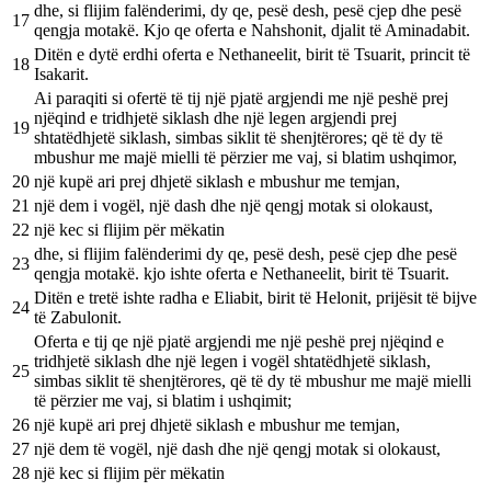
dhe, si flijim falënderimi, dy qe, pesë desh, pesë cjep dhe pesë
17
qengja motakë. Kjo qe oferta e Nahshonit, djalit të Aminadabit.
Ditën e dytë erdhi oferta e Nethaneelit, birit të Tsuarit, princit të
18
Isakarit.
Ai paraqiti si ofertë të tij një pjatë argjendi me një peshë prej
njëqind e tridhjetë siklash dhe një legen argjendi prej
19
shtatëdhjetë siklash, simbas siklit të shenjtërores; që të dy të
mbushur me majë mielli të përzier me vaj, si blatim ushqimor,
20
një kupë ari prej dhjetë siklash e mbushur me temjan,
21
një dem i vogël, një dash dhe një qengj motak si olokaust,
22
një kec si flijim për mëkatin
dhe, si flijim falënderimi dy qe, pesë desh, pesë cjep dhe pesë
23
qengja motakë. kjo ishte oferta e Nethaneelit, birit të Tsuarit.
Ditën e tretë ishte radha e Eliabit, birit të Helonit, prijësit të bijve
24
të Zabulonit.
Oferta e tij qe një pjatë argjendi me një peshë prej njëqind e
tridhjetë siklash dhe një legen i vogël shtatëdhjetë siklash,
25
simbas siklit të shenjtërores, që të dy të mbushur me majë mielli
të përzier me vaj, si blatim i ushqimit;
26
një kupë ari prej dhjetë siklash e mbushur me temjan,
27
një dem të vogël, një dash dhe një qengj motak si olokaust,
28
një kec si flijim për mëkatin