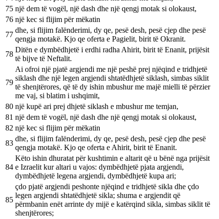
75
një dem të vogël, një dash dhe një qengj motak si olokaust,
76
një kec si flijim për mëkatin
dhe, si flijim falënderimi, dy qe, pesë desh, pesë cjep dhe pesë
77
qengja motakë. Kjo qe oferta e Pagielit, birit të Okranit.
Ditën e dymbëdhjetë i erdhi radha Ahirit, birit të Enanit, prijësit
78
të bijve të Neftalit.
Ai ofroi një pjatë argjendi me një peshë prej njëqind e tridhjetë
siklash dhe një legen argjendi shtatëdhjetë siklash, simbas siklit
79
të shenjtërores, që të dy ishin mbushur me majë mielli të përzier
me vaj, si blatim i ushqimit,
80
një kupë ari prej dhjetë siklash e mbushur me temjan,
81
një dem të vogël, një dash dhe një qengj motak si olokaust,
82
një kec si flijim për mëkatin
dhe, si flijim falënderimi, dy qe, pesë desh, pesë cjep dhe pesë
83
qengja motakë. Kjo qe oferta e Ahirit, birit të Enanit.
Këto ishin dhuratat për kushtimin e altarit që u bënë nga prijësit
84
e Izraelit kur altari u vajos: dymbëdhjetë pjata argjendi,
dymbëdhjetë legena argjendi, dymbëdhjetë kupa ari;
çdo pjatë argjendi peshonte njëqind e tridhjetë sikla dhe çdo
legen argjendi shtatëdhjetë sikla; shuma e argjendit që
85
përmbanin enët arrinte dy mijë e katërqind sikla, simbas siklit të
shenjtërores;