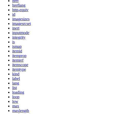
href
hreflang
http-equiv
id
imagesizes
imagesrcset
inert
inputmode
integrity
is
ismap
itemid
itemprop
itemref
itemscope
itemtype
kind
label
lang
list
loading
loop
low
max
maxlength