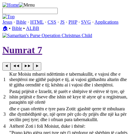
Jesus
·
Bible
·
HTML
·
CSS
·
JS
·
PHP
·
SVG
·
Applications
🏠︎
▸
Bible
▸
ALBB
Numrat 7
Kur Moisiu mbaroi ndërtimin e tabernakullit, e vajosi dhe e
1
shenjtëroi me gjithë pajisjet e tij, ai vajosi gjithashtu altarin dhe
të gjitha orenditë e tij; kështu ai i vajosi dhe i shenjtëroi.
Pastaj prijësit e Izraelit, të parët e shtëpive të etërve të tyre, që
2
ishin prijësit e fiseve dhe ishin në krye të atyre që u regjistruan,
paraqitën një ofertë
dhe e çuan ofertën e tyre para Zotit: gjashtë qerre të mbuluara
3
dhe dymbëdhjetë qe, një qerre për çdo dy prijës dhe një ka për
secilin prej tyre; dhe i ofruan para tabernakullit.
4
Atëherë Zoti i foli Moisiut, duke i thënë:
"Prano këto gjëra prej tyre për t'i përdorur në shërbim të çadrës