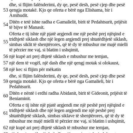
dhe, si flijim falënderimi, dy qe, pesë desh, pesë cjep dhe pesë
53
qengja motakë. Kjo qe oferta e bërë nga Elishama, bir i
Amihudit.
Ditën e tetë ishte radha e Gamalielit, birit të Pedahtsurit, prijësit
54
të bijve të Manasit.
Oferta e tij ishte një pjatë argjendi me një peshë prej njëqind e
tridhjetë siklash dhe një legen argjendi prej shtatëdhjetë siklash,
55
simbas siklit të shenjtërores, që të dy të mbushur me majë mielli
të përzier me vaj, si blatim i ushqimit,
56
një kupë ari prej dhjetë siklash e mbushur me temjan,
57
një dem të vogël, një dash dhe një qengj motak si olokaust,
58
një kec si flijim për mëkatin
dhe, si flijim falënderimi, dy qe, pesë desh, pesë cjep dhe pesë
59
qengja motakë. Kjo qe oferta e bërë nga Gamalieli, bir i
Pedahtsurit.
Ditën e nëntë i erdhi radha Abidanit, birit të Gideonit, prijësit të
60
Beniaminit.
Oferta e tij ishte një pjatë argjendi me një peshë prej njëqind e
tridhjetë siklash dhe një legen argjendi me një peshë prej
61
shtatëdhjetë siklash, simbas siklave të shenjtërores, që të dy të
mbushur me majë mielli të përzier me vaj, si blatim i ushqimit,
62
një kupë ari prej dhjetë siklash të mbushur me temjan,