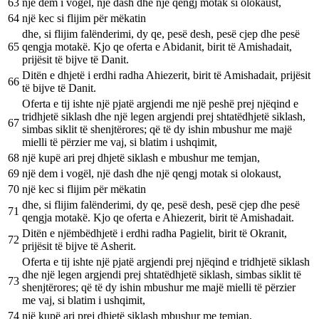
63
një dem i vogël, një dash dhe një qengj motak si olokaust,
64
një kec si flijim për mëkatin
dhe, si flijim falënderimi, dy qe, pesë desh, pesë cjep dhe pesë
65
qengja motakë. Kjo qe oferta e Abidanit, birit të Amishadait,
prijësit të bijve të Danit.
Ditën e dhjetë i erdhi radha Ahiezerit, birit të Amishadait, prijësit
66
të bijve të Danit.
Oferta e tij ishte një pjatë argjendi me një peshë prej njëqind e
tridhjetë siklash dhe një legen argjendi prej shtatëdhjetë siklash,
67
simbas siklit të shenjtërores; që të dy ishin mbushur me majë
mielli të përzier me vaj, si blatim i ushqimit,
68
një kupë ari prej dhjetë siklash e mbushur me temjan,
69
një dem i vogël, një dash dhe një qengj motak si olokaust,
70
një kec si flijim për mëkatin
dhe, si flijim falënderimi, dy qe, pesë desh, pesë cjep dhe pesë
71
qengja motakë. Kjo qe oferta e Ahiezerit, birit të Amishadait.
Ditën e njëmbëdhjetë i erdhi radha Pagielit, birit të Okranit,
72
prijësit të bijve të Asherit.
Oferta e tij ishte një pjatë argjendi prej njëqind e tridhjetë siklash
dhe një legen argjendi prej shtatëdhjetë siklash, simbas siklit të
73
shenjtërores; që të dy ishin mbushur me majë mielli të përzier
me vaj, si blatim i ushqimit,
74
një kupë ari prej dhjetë siklash mbushur me temjan,