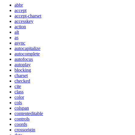
abbr
accept
accept-charset
accesskey
action
alt
as
async
autocapitalize
autocomplete
autofocus
autoplay
blocking
charset
checked
cite
class
color
cols
colspan
contenteditable
controls
coords
crossorigin