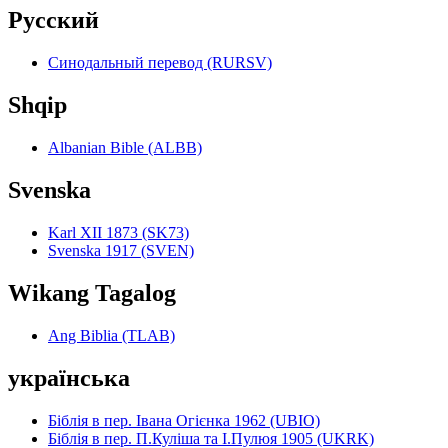
Pyccкий
Синодальный перевод (RURSV)
Shqip
Albanian Bible (ALBB)
Svenska
Karl XII 1873 (SK73)
Svenska 1917 (SVEN)
Wikang Tagalog
Ang Biblia (TLAB)
українська
Біблія в пер. Івана Огієнка 1962 (UBIO)
Біблія в пер. П.Куліша та І.Пулюя 1905 (UKRK)