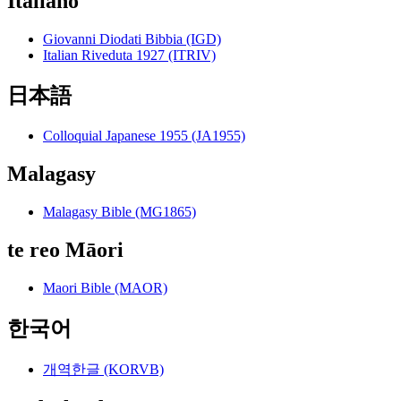
Italiano
Giovanni Diodati Bibbia (IGD)
Italian Riveduta 1927 (ITRIV)
日本語
Colloquial Japanese 1955 (JA1955)
Malagasy
Malagasy Bible (MG1865)
te reo Māori
Maori Bible (MAOR)
한국어
개역한글 (KORVB)