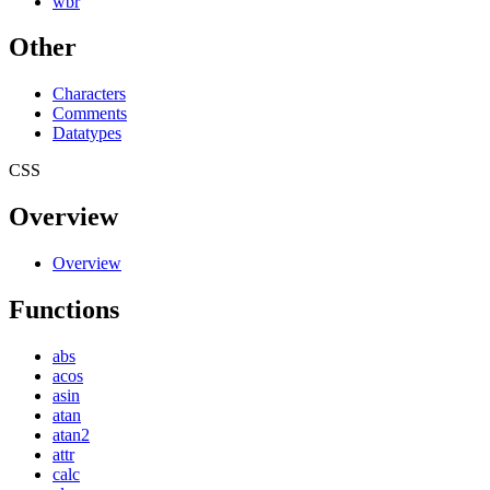
wbr
Other
Characters
Comments
Datatypes
CSS
Overview
Overview
Functions
abs
acos
asin
atan
atan2
attr
calc