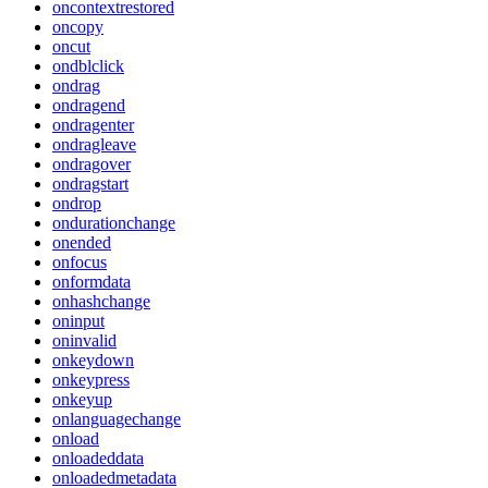
oncontextrestored
oncopy
oncut
ondblclick
ondrag
ondragend
ondragenter
ondragleave
ondragover
ondragstart
ondrop
ondurationchange
onended
onfocus
onformdata
onhashchange
oninput
oninvalid
onkeydown
onkeypress
onkeyup
onlanguagechange
onload
onloadeddata
onloadedmetadata