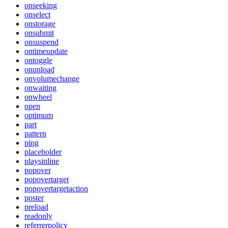
onseeking
onselect
onstorage
onsubmit
onsuspend
ontimeupdate
ontoggle
onunload
onvolumechange
onwaiting
onwheel
open
optimum
part
pattern
ping
placeholder
playsinline
popover
popovertarget
popovertargetaction
poster
preload
readonly
referrerpolicy