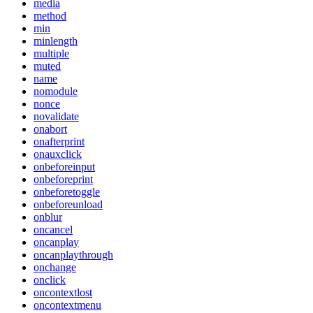
media
method
min
minlength
multiple
muted
name
nomodule
nonce
novalidate
onabort
onafterprint
onauxclick
onbeforeinput
onbeforeprint
onbeforetoggle
onbeforeunload
onblur
oncancel
oncanplay
oncanplaythrough
onchange
onclick
oncontextlost
oncontextmenu