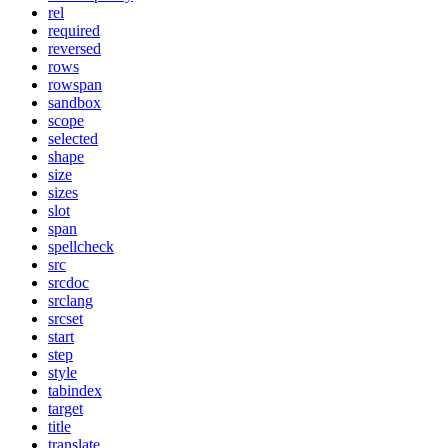
rel
required
reversed
rows
rowspan
sandbox
scope
selected
shape
size
sizes
slot
span
spellcheck
src
srcdoc
srclang
srcset
start
step
style
tabindex
target
title
translate