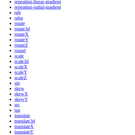
repeating-linear-gradient
repeating-radial-gradient
rgb
rgba
rotate
rotate3d
rotateX
rotateY
rotateZ
round
scale
scale3d
scaleX
scaleY
scaleZ
sin
skew
skewX
skewY
src
tan
translate
translate3d
translateX
translateY