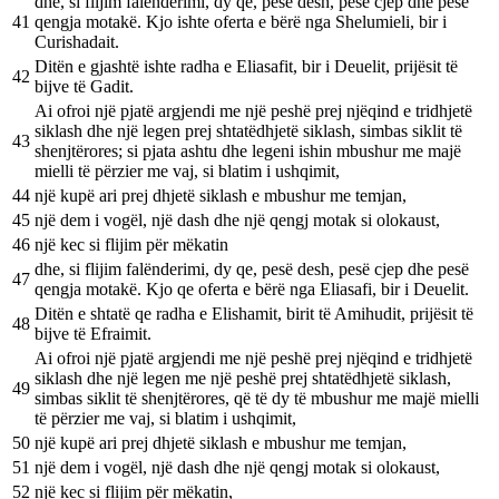
dhe, si flijim falënderimi, dy qe, pesë desh, pesë cjep dhe pesë
41
qengja motakë. Kjo ishte oferta e bërë nga Shelumieli, bir i
Curishadait.
Ditën e gjashtë ishte radha e Eliasafit, bir i Deuelit, prijësit të
42
bijve të Gadit.
Ai ofroi një pjatë argjendi me një peshë prej njëqind e tridhjetë
siklash dhe një legen prej shtatëdhjetë siklash, simbas siklit të
43
shenjtërores; si pjata ashtu dhe legeni ishin mbushur me majë
mielli të përzier me vaj, si blatim i ushqimit,
44
një kupë ari prej dhjetë siklash e mbushur me temjan,
45
një dem i vogël, një dash dhe një qengj motak si olokaust,
46
një kec si flijim për mëkatin
dhe, si flijim falënderimi, dy qe, pesë desh, pesë cjep dhe pesë
47
qengja motakë. Kjo qe oferta e bërë nga Eliasafi, bir i Deuelit.
Ditën e shtatë qe radha e Elishamit, birit të Amihudit, prijësit të
48
bijve të Efraimit.
Ai ofroi një pjatë argjendi me një peshë prej njëqind e tridhjetë
siklash dhe një legen me një peshë prej shtatëdhjetë siklash,
49
simbas siklit të shenjtërores, që të dy të mbushur me majë mielli
të përzier me vaj, si blatim i ushqimit,
50
një kupë ari prej dhjetë siklash e mbushur me temjan,
51
një dem i vogël, një dash dhe një qengj motak si olokaust,
52
një kec si flijim për mëkatin,