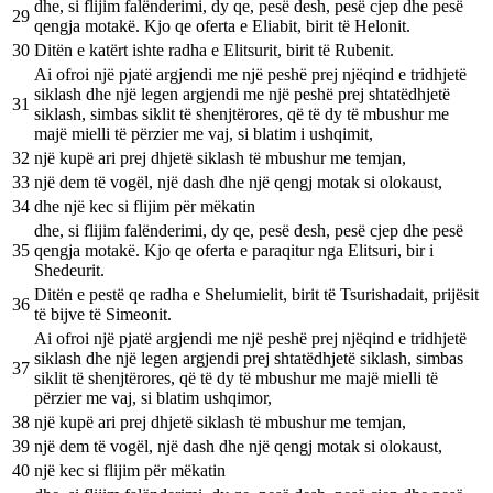
dhe, si flijim falënderimi, dy qe, pesë desh, pesë cjep dhe pesë
29
qengja motakë. Kjo qe oferta e Eliabit, birit të Helonit.
30
Ditën e katërt ishte radha e Elitsurit, birit të Rubenit.
Ai ofroi një pjatë argjendi me një peshë prej njëqind e tridhjetë
siklash dhe një legen argjendi me një peshë prej shtatëdhjetë
31
siklash, simbas siklit të shenjtërores, që të dy të mbushur me
majë mielli të përzier me vaj, si blatim i ushqimit,
32
një kupë ari prej dhjetë siklash të mbushur me temjan,
33
një dem të vogël, një dash dhe një qengj motak si olokaust,
34
dhe një kec si flijim për mëkatin
dhe, si flijim falënderimi, dy qe, pesë desh, pesë cjep dhe pesë
35
qengja motakë. Kjo qe oferta e paraqitur nga Elitsuri, bir i
Shedeurit.
Ditën e pestë qe radha e Shelumielit, birit të Tsurishadait, prijësit
36
të bijve të Simeonit.
Ai ofroi një pjatë argjendi me një peshë prej njëqind e tridhjetë
siklash dhe një legen argjendi prej shtatëdhjetë siklash, simbas
37
siklit të shenjtërores, që të dy të mbushur me majë mielli të
përzier me vaj, si blatim ushqimor,
38
një kupë ari prej dhjetë siklash të mbushur me temjan,
39
një dem të vogël, një dash dhe një qengj motak si olokaust,
40
një kec si flijim për mëkatin