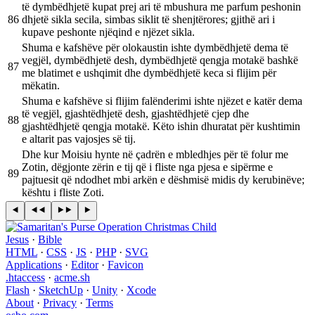
të dymbëdhjetë kupat prej ari të mbushura me parfum peshonin
86
dhjetë sikla secila, simbas siklit të shenjtërores; gjithë ari i
kupave peshonte njëqind e njëzet sikla.
Shuma e kafshëve për olokaustin ishte dymbëdhjetë dema të
vegjël, dymbëdhjetë desh, dymbëdhjetë qengja motakë bashkë
87
me blatimet e ushqimit dhe dymbëdhjetë keca si flijim për
mëkatin.
Shuma e kafshëve si flijim falënderimi ishte njëzet e katër dema
të vegjël, gjashtëdhjetë desh, gjashtëdhjetë cjep dhe
88
gjashtëdhjetë qengja motakë. Këto ishin dhuratat për kushtimin
e altarit pas vajosjes së tij.
Dhe kur Moisiu hynte në çadrën e mbledhjes për të folur me
Zotin, dëgjonte zërin e tij që i fliste nga pjesa e sipërme e
89
pajtuesit që ndodhet mbi arkën e dëshmisë midis dy kerubinëve;
kështu i fliste Zoti.
Jesus
·
Bible
HTML
·
CSS
·
JS
·
PHP
·
SVG
Applications
·
Editor
·
Favicon
.htaccess
·
acme.sh
Flash
·
SketchUp
·
Unity
·
Xcode
About
·
Privacy
·
Terms