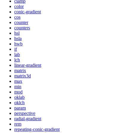
clamp
color
conic-gradient
cos
counter
counters
hsl
hsla
hwb
if
lab
lch
linear-gradient
matrix
matrix3d
max
min
mod
oklab
oklch
param
perspective
radial-gradient
rem
repeating-conic-gradient