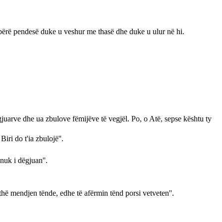
n bërë pendesë duke u veshur me thasë dhe duke u ulur në hi.
 zgjuarve dhe ua zbulove fëmijëve të vegjël. Po, o Atë, sepse kështu ty
iri do t'ia zbulojë''.
nuk i dëgjuan''.
thë mendjen tënde, edhe të afërmin tënd porsi vetveten''.