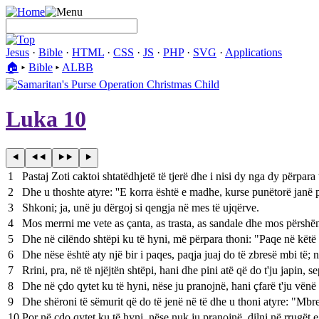
Jesus
·
Bible
·
HTML
·
CSS
·
JS
·
PHP
·
SVG
·
Applications
🏠︎
▸
Bible
▸
ALBB
Luka 10
1
Pastaj Zoti caktoi shtatëdhjetë të tjerë dhe i nisi dy nga dy përpara
2
Dhe u thoshte atyre: ''E korra është e madhe, kurse punëtorë janë pa
3
Shkoni; ja, unë ju dërgoj si qengja në mes të ujqërve.
4
Mos merrni me vete as çanta, as trasta, as sandale dhe mos përshën
5
Dhe në cilëndo shtëpi ku të hyni, më përpara thoni: "Paqe në këtë 
6
Dhe nëse është aty një bir i paqes, paqja juaj do të zbresë mbi të; n
7
Rrini, pra, në të njëjtën shtëpi, hani dhe pini atë që do t'ju japin,
8
Dhe në çdo qytet ku të hyni, nëse ju pranojnë, hani çfarë t'ju vënë
9
Dhe shëroni të sëmurit që do të jenë në të dhe u thoni atyre: "Mbre
10
Por në çdo qytet ku të hyni, nëse nuk ju pranojnë, dilni në rrugët e 