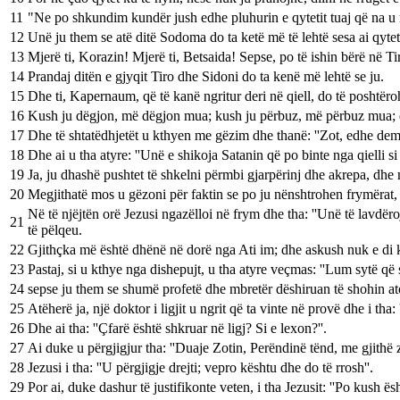
11
"Ne po shkundim kundër jush edhe pluhurin e qytetit tuaj që na u ng
12
Unë ju them se atë ditë Sodoma do ta ketë më të lehtë sesa ai qytet
13
Mjerë ti, Korazin! Mjerë ti, Betsaida! Sepse, po të ishin bërë në T
14
Prandaj ditën e gjyqit Tiro dhe Sidoni do ta kenë më lehtë se ju.
15
Dhe ti, Kapernaum, që të kanë ngritur deri në qiell, do të poshtëroh
16
Kush ju dëgjon, më dëgjon mua; kush ju përbuz, më përbuz mua; d
17
Dhe të shtatëdhjetët u kthyen me gëzim dhe thanë: ''Zot, edhe dem
18
Dhe ai u tha atyre: ''Unë e shikoja Satanin që po binte nga qielli si 
19
Ja, ju dhashë pushtet të shkelni përmbi gjarpërinj dhe akrepa, dhe
20
Megjithatë mos u gëzoni për faktin se po ju nënshtrohen frymërat, 
Në të njëjtën orë Jezusi ngazëlloi në frym dhe tha: ''Unë të lavdëro
21
të pëlqeu.
22
Gjithçka më është dhënë në dorë nga Ati im; dhe askush nuk e di kush
23
Pastaj, si u kthye nga dishepujt, u tha atyre veçmas: ''Lum sytë që 
24
sepse ju them se shumë profetë dhe mbretër dëshiruan të shohin ato 
25
Atëherë ja, një doktor i ligjit u ngrit që ta vinte në provë dhe i tha:
26
Dhe ai tha: ''Çfarë është shkruar në ligj? Si e lexon?''.
27
Ai duke u përgjigjur tha: ''Duaje Zotin, Perëndinë tënd, me gjithë 
28
Jezusi i tha: ''U përgjigje drejti; vepro kështu dhe do të rrosh''.
29
Por ai, duke dashur të justifikonte veten, i tha Jezusit: ''Po kush ësh