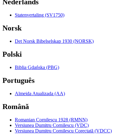
Nederlands
Statenvertaling (SV1750)
Norsk
Det Norsk Bibelselskap 1930 (NORSK)
Polski
Biblia Gdańska (PBG)
Português
Almeida Atualizada (AA)
Română
Romanian Cornilescu 1928 (RMNN)
Versiunea Dumitru Cornilescu (VDC)
Versiunea Dumitru Cornilescu Corectată (VDCC)