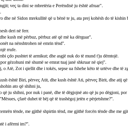
jit; veç ta dini se mbretëria e Perëndisë ju është afruar".
.
iro dhe në Sidon mrekullitë që u bënë te ju, ata prej kohësh do të kishi
esh deri në ferr.
he kush më përbuz, përbuz atë që më ka dërguar''.
onët na nënshtrohen në emrin tënd''.
një rrufe.
 mbi çdo pushtet të armikut; dhe asgjë nuk do të mund t'ju dëmtojë.
por gëzohuni më shumë se emrat tuaj janë shkruar në qiej''.
j, o Atë, Zot i qiellit dhe i tokës, sepse ua fshehe këto të urtëve dhe të
 është Biri, përveç Atit, dhe kush është Ati, përveç Birit, dhe atij që B
shohin ato që shihni ju,
që ju shihni, por nuk i panë, dhe të dëgjojnë ato që ju po dëgjoni, por 
 ''Mësues, çfarë duhet të bëj që të trashëgoj jetën e përjetshme?''.
zemrën tënde, me gjithë shpirtin tënd, me gjithë forcën tënde dhe me gji
të i afërmi im?''.