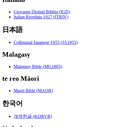
Giovanni Diodati Bibbia (IGD)
Italian Riveduta 1927 (ITRIV)
日本語
Colloquial Japanese 1955 (JA1955)
Malagasy
Malagasy Bible (MG1865)
te reo Māori
Maori Bible (MAOR)
한국어
개역한글 (KORVB)