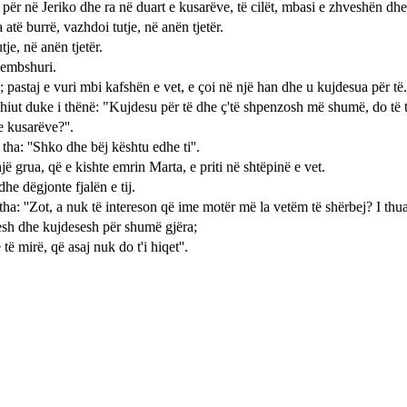
 për në Jeriko dhe ra në duart e kusarëve, të cilët, mbasi e zhveshën dhe
 atë burrë, vazhdoi tutje, në anën tjetër.
tje, në anën tjetër.
hembshuri.
; pastaj e vuri mbi kafshën e vet, e çoi në një han dhe u kujdesua për të.
xhiut duke i thënë: "Kujdesu për të dhe ç'të shpenzosh më shumë, do të 
 e kusarëve?''.
 tha: ''Shko dhe bëj kështu edhe ti''.
ë grua, që e kishte emrin Marta, e priti në shtëpinë e vet.
he dëgjonte fjalën e tij.
tha: ''Zot, a nuk të intereson që ime motër më la vetëm të shërbej? I thua
ohesh dhe kujdesesh për shumë gjëra;
 mirë, që asaj nuk do t'i hiqet''.