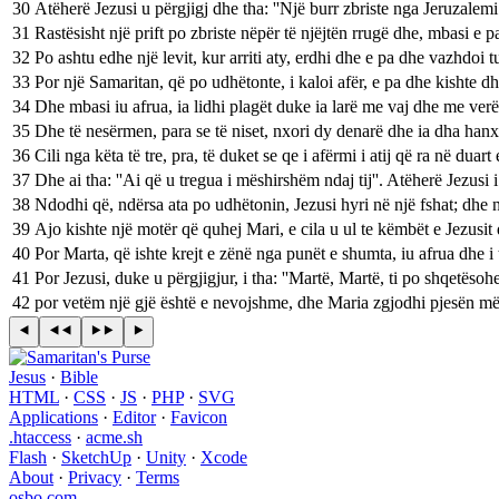
30
Atëherë Jezusi u përgjigj dhe tha: ''Një burr zbriste nga Jeruzalemi
31
Rastësisht një prift po zbriste nëpër të njëjtën rrugë dhe, mbasi e pa
32
Po ashtu edhe një levit, kur arriti aty, erdhi dhe e pa dhe vazhdoi tu
33
Por një Samaritan, që po udhëtonte, i kaloi afër, e pa dhe kishte d
34
Dhe mbasi iu afrua, ia lidhi plagët duke ia larë me vaj dhe me verë
35
Dhe të nesërmen, para se të niset, nxori dy denarë dhe ia dha han
36
Cili nga këta të tre, pra, të duket se qe i afërmi i atij që ra në duart
37
Dhe ai tha: ''Ai që u tregua i mëshirshëm ndaj tij''. Atëherë Jezusi i
38
Ndodhi që, ndërsa ata po udhëtonin, Jezusi hyri në një fshat; dhe nj
39
Ajo kishte një motër që quhej Mari, e cila u ul te këmbët e Jezusit d
40
Por Marta, që ishte krejt e zënë nga punët e shumta, iu afrua dhe i 
41
Por Jezusi, duke u përgjigjur, i tha: ''Martë, Martë, ti po shqetës
42
por vetëm një gjë është e nevojshme, dhe Maria zgjodhi pjesën më të
Jesus
·
Bible
HTML
·
CSS
·
JS
·
PHP
·
SVG
Applications
·
Editor
·
Favicon
.htaccess
·
acme.sh
Flash
·
SketchUp
·
Unity
·
Xcode
About
·
Privacy
·
Terms
osbo.com