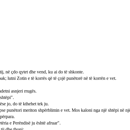
 tij, në çdo qytet dhe vend, ku ai do të shkonte.
k; lutni Zotin e të korrës që të çojë punëtorë në të korrën e vet.
detni asnjeri rrugës.
shtëpi".
ëse jo, do të kthehet tek ju.
 sepse punëtori meriton shpërblimin e vet. Mos kaloni nga një shtëpi në një 
 përpara.
tëria e Perëndisë ju është afruar".
tij dhe thoni: