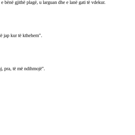
 e bënë gjithë plagë, u larguan dhe e lanë gati të vdekur.
të jap kur të kthehem".
j, pra, të më ndihmojë''.