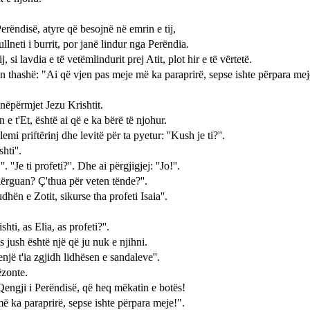
Perëndisë, atyre që besojnë në emrin e tij,
ullneti i burrit, por janë lindur nga Perëndia.
si lavdia e të vetëmlindurit prej Atit, plot hir e të vërtetë.
lin thashë: "Ai që vjen pas meje më ka paraprirë, sepse ishte përpara meje
nëpërmjet Jezu Krishtit.
 e t'Et, është ai që e ka bërë të njohur.
 priftërinj dhe levitë për ta pyetur: ''Kush je ti?''.
ti''.
''Je ti profeti?''. Dhe ai përgjigjej: ''Jo!''.
 dërguan? Ç'thua për veten tënde?''.
udhën e Zotit, sikurse tha profeti Isaia''.
ti, as Elia, as profeti?''.
 jush është një që ju nuk e njihni.
një t'ia zgjidh lidhësen e sandaleve''.
ëzonte.
 Qengji i Perëndisë, që heq mëkatin e botës!
ë ka paraprirë, sepse ishte përpara meje!".