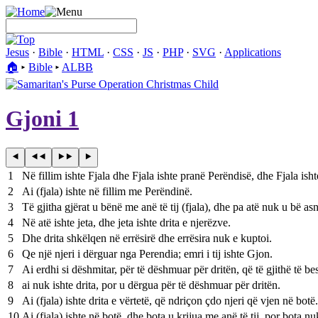
Jesus
·
Bible
·
HTML
·
CSS
·
JS
·
PHP
·
SVG
·
Applications
🏠︎
▸
Bible
▸
ALBB
Gjoni 1
1
Në fillim ishte Fjala dhe Fjala ishte pranë Perëndisë, dhe Fjala ish
2
Ai (fjala) ishte në fillim me Perëndinë.
3
Të gjitha gjërat u bënë me anë të tij (fjala), dhe pa atë nuk u bë as
4
Në atë ishte jeta, dhe jeta ishte drita e njerëzve.
5
Dhe drita shkëlqen në errësirë dhe errësira nuk e kuptoi.
6
Qe një njeri i dërguar nga Perendia; emri i tij ishte Gjon.
7
Ai erdhi si dëshmitar, për të dëshmuar për dritën, që të gjithë të be
8
ai nuk ishte drita, por u dërgua për të dëshmuar për dritën.
9
Ai (fjala) ishte drita e vërtetë, që ndriçon çdo njeri që vjen në botë.
10
Ai (fjala) ishte në botë, dhe bota u krijua me anë të tij, por bota n