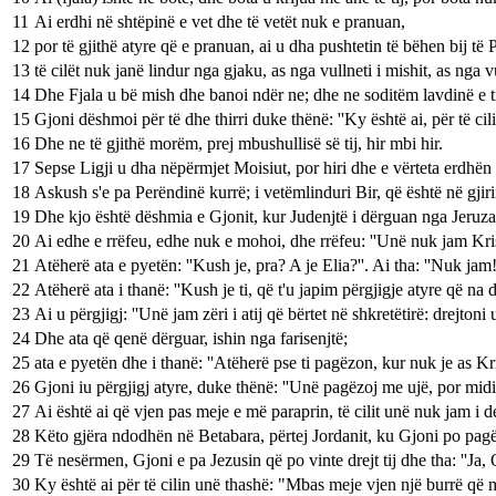
11
Ai erdhi në shtëpinë e vet dhe të vetët nuk e pranuan,
12
por të gjithë atyre që e pranuan, ai u dha pushtetin të bëhen bij të 
13
të cilët nuk janë lindur nga gjaku, as nga vullneti i mishit, as nga v
14
Dhe Fjala u bë mish dhe banoi ndër ne; dhe ne soditëm lavdinë e tij, 
15
Gjoni dëshmoi për të dhe thirri duke thënë: ''Ky është ai, për të ci
16
Dhe ne të gjithë morëm, prej mbushullisë së tij, hir mbi hir.
17
Sepse Ligji u dha nëpërmjet Moisiut, por hiri dhe e vërteta erdhën 
18
Askush s'e pa Perëndinë kurrë; i vetëmlinduri Bir, që është në gjirin
19
Dhe kjo është dëshmia e Gjonit, kur Judenjtë i dërguan nga Jeruzalemi
20
Ai edhe e rrëfeu, edhe nuk e mohoi, dhe rrëfeu: ''Unë nuk jam Krish
21
Atëherë ata e pyetën: ''Kush je, pra? A je Elia?''. Ai tha: ''Nuk jam!''. 
22
Atëherë ata i thanë: ''Kush je ti, që t'u japim përgjigje atyre që na
23
Ai u përgjigj: ''Unë jam zëri i atij që bërtet në shkretëtirë: drejtoni 
24
Dhe ata që qenë dërguar, ishin nga farisenjtë;
25
ata e pyetën dhe i thanë: ''Atëherë pse ti pagëzon, kur nuk je as Krish
26
Gjoni iu përgjigj atyre, duke thënë: ''Unë pagëzoj me ujë, por midis
27
Ai është ai që vjen pas meje e më paraprin, të cilit unë nuk jam i de
28
Këto gjëra ndodhën në Betabara, përtej Jordanit, ku Gjoni po pag
29
Të nesërmen, Gjoni e pa Jezusin që po vinte drejt tij dhe tha: ''Ja,
30
Ky është ai për të cilin unë thashë: "Mbas meje vjen një burrë që m