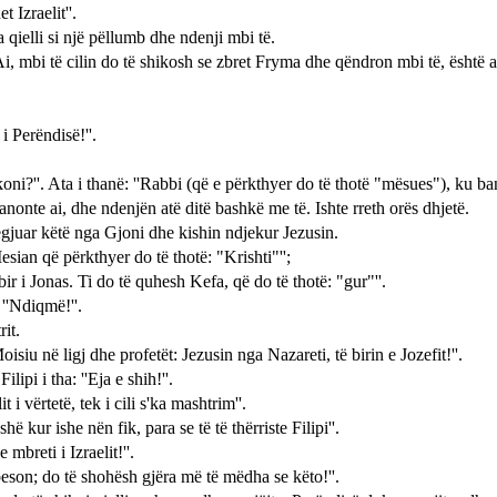
 Izraelit''.
ielli si një pëllumb dhe ndenji mbi të.
"Ai, mbi të cilin do të shikosh se zbret Fryma dhe qëndron mbi të, ësht
i Perëndisë!''.
koni?''. Ata i thanë: ''Rabbi (që e përkthyer do të thotë "mësues"), ku ba
anonte ai, dhe ndenjën atë ditë bashkë me të. Ishte rreth orës dhjetë.
dëgjuar këtë nga Gjoni dhe kishin ndjekur Jezusin.
esian që përkthyer do të thotë: "Krishti"'';
bir i Jonas. Ti do të quhesh Kefa, që do të thotë: "gur"''.
 ''Ndiqmë!''.
rit.
oisiu në ligj dhe profetët: Jezusin nga Nazareti, të birin e Jozefit!''.
ipi i tha: ''Eja e shih!''.
t i vërtetë, tek i cili s'ka mashtrim''.
hë kur ishe nën fik, para se të të thërriste Filipi''.
 mbreti i Izraelit!''.
i beson; do të shohësh gjëra më të mëdha se këto!''.