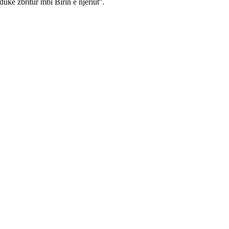
duke zbritur mbi Birin e njeriut''.