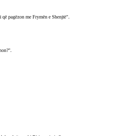
ë ai që pagëzon me Frymën e Shenjtë".
non?''.