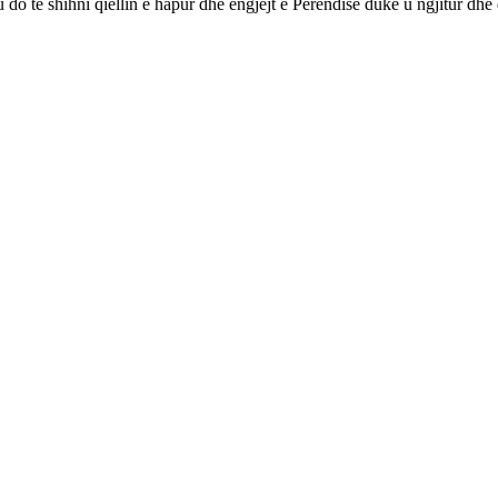
e ju do të shihni qiellin e hapur dhe engjëjt e Perëndisë duke u ngjitur dhe 