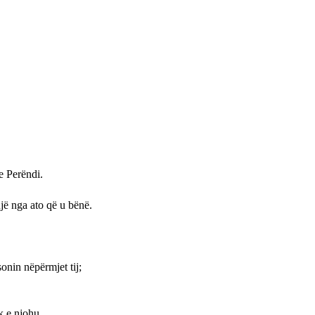
te Perëndi.
një nga ato që u bënë.
sonin nëpërmjet tij;
uk e njohu.