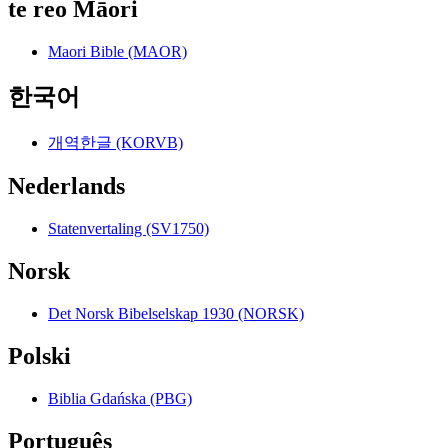
te reo Māori
Maori Bible (MAOR)
한국어
개역한글 (KORVB)
Nederlands
Statenvertaling (SV1750)
Norsk
Det Norsk Bibelselskap 1930 (NORSK)
Polski
Biblia Gdańska (PBG)
Português