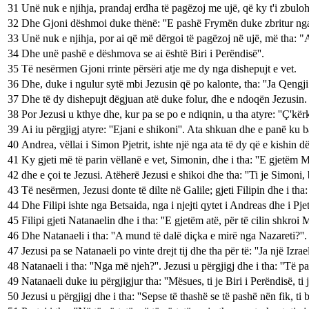
31
Unë nuk e njihja, prandaj erdha të pagëzoj me ujë, që ky t'i zbulohet
32
Dhe Gjoni dëshmoi duke thënë: ''E pashë Frymën duke zbritur nga q
33
Unë nuk e njihja, por ai që më dërgoi të pagëzoj në ujë, më tha: 
34
Dhe unë pashë e dëshmova se ai është Biri i Perëndisë''.
35
Të nesërmen Gjoni rrinte përsëri atje me dy nga dishepujt e vet.
36
Dhe, duke i ngulur sytë mbi Jezusin që po kalonte, tha: ''Ja Qengji 
37
Dhe të dy dishepujt dëgjuan atë duke folur, dhe e ndoqën Jezusin.
38
Por Jezusi u kthye dhe, kur pa se po e ndiqnin, u tha atyre: ''Ç'kër
39
Ai iu përgjigj atyre: ''Ejani e shikoni''. Ata shkuan dhe e panë ku b
40
Andrea, vëllai i Simon Pjetrit, ishte një nga ata të dy që e kishin 
41
Ky gjeti më të parin vëllanë e vet, Simonin, dhe i tha: ''E gjetëm M
42
dhe e çoi te Jezusi. Atëherë Jezusi e shikoi dhe tha: ''Ti je Simoni, 
43
Të nesërmen, Jezusi donte të dilte në Galile; gjeti Filipin dhe i tha:
44
Dhe Filipi ishte nga Betsaida, nga i njejti qytet i Andreas dhe i Pjet
45
Filipi gjeti Natanaelin dhe i tha: ''E gjetëm atë, për të cilin shkroi M
46
Dhe Natanaeli i tha: ''A mund të dalë diçka e mirë nga Nazareti?''. Fil
47
Jezusi pa se Natanaeli po vinte drejt tij dhe tha për të: ''Ja një Izraeli
48
Natanaeli i tha: ''Nga më njeh?''. Jezusi u përgjigj dhe i tha: ''Të pas
49
Natanaeli duke iu përgjigjur tha: ''Mësues, ti je Biri i Perëndisë, ti je
50
Jezusi u përgjigj dhe i tha: ''Sepse të thashë se të pashë nën fik, t