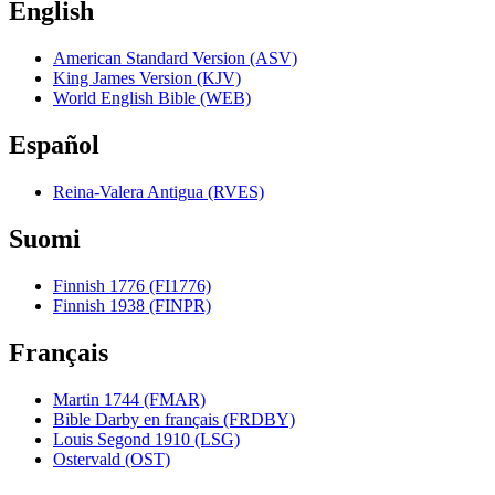
English
American Standard Version (ASV)
King James Version (KJV)
World English Bible (WEB)
Español
Reina-Valera Antigua (RVES)
Suomi
Finnish 1776 (FI1776)
Finnish 1938 (FINPR)
Français
Martin 1744 (FMAR)
Bible Darby en français (FRDBY)
Louis Segond 1910 (LSG)
Ostervald (OST)