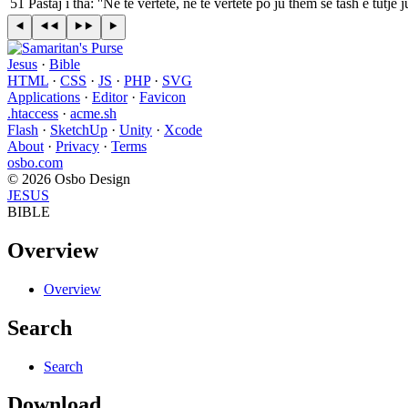
51
Pastaj i tha: ''Në të vërtetë, në të vërtetë po ju them se tash e tutj
Jesus
·
Bible
HTML
·
CSS
·
JS
·
PHP
·
SVG
Applications
·
Editor
·
Favicon
.htaccess
·
acme.sh
Flash
·
SketchUp
·
Unity
·
Xcode
About
·
Privacy
·
Terms
osbo.com
© 2026 Osbo Design
JESUS
BIBLE
Overview
Overview
Search
Search
Download