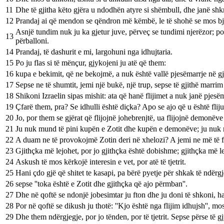
11
Dhe të gjitha këto gjëra u ndodhën atyre si shëmbull, dhe janë shk
12
Prandaj ai që mendon se qëndron më këmbë, le të shohë se mos bj
Asnjë tundim nuk ju ka gjetur juve, përveç se tundimi njerëzor; por
13
përballoni.
14
Prandaj, të dashurit e mi, largohuni nga idhujtaria.
15
Po ju flas si të mënçur, gjykojeni ju atë që them:
16
kupa e bekimit, që ne bekojmë, a nuk është vallë pjesëmarrje në gj
17
Sepse ne të shumtit, jemi një bukë, një trup, sepse të gjithë marri
18
Shikoni Izraelin sipas mishit: ata që hanë flijimet a nuk janë pjesëma
19
Çfarë them, pra? Se idhulli është diçka? Apo se ajo që u është flij
20
Jo, por them se gjërat që flijojnë johebrenjtë, ua flijojnë demonëv
21
Ju nuk mund të pini kupën e Zotit dhe kupën e demonëve; ju nuk 
22
A duam ne të provokojmë Zotin deri në xhelozi? A jemi ne më të fo
23
Gjithçka më lejohet, por jo gjithçka është dobishme; gjithçka më le
24
Askush të mos kërkojë interesin e vet, por atë të tjetrit.
25
Hani çdo gjë që shitet te kasapi, pa bërë pyetje për shkak të ndërgj
26
sepse ''toka është e Zotit dhe gjithçka që ajo përmban''.
27
Dhe në qoftë se ndonjë jobesimtar ju fton dhe ju doni të shkoni, ha
28
Por në qoftë se dikush ju thotë: ''Kjo është nga flijim idhujsh'', mo
29
Dhe them ndërgjegje, por jo tënden, por të tjetrit. Sepse përse të gj