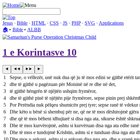
Jesus
·
Bible
·
HTML
·
CSS
·
JS
·
PHP
·
SVG
·
Applications
🏠︎
▸
Bible
▸
ALBB
1 e Korintasve 10
1
Sepse, o vëllezër, unë nuk dua që ju të mos edini se gjithë etërit ta
2
dhe të gjithë u pagëzuan për Moisinë në re dhe në det,
3
të gjithë hëngrën të njëjtën ushqim frymëror,
4
dhe të gjithë pinë të njëjtën pije frymërore, sepse pinin prej shkë
5
Por Perëndia nuk pëlqeu shumicën prej tyre; sepse ranë të vdekur n
6
Dhe këto u bënë si shembuj për ne, që ne të mos dëshirojmë gjëra të
7
dhe që të mos bëheni idhujtarë si disa nga ata, sikurse është shkruar: 
8
Dhe të mos kurvërojmë, ashtu si kurvëruan disa nga ata edhe ranë të
9
Dhe të mos e tundojmë Krishtin, ashtu si e tunduan disa nga ata dh
10
Dhe mos u ankoni, ashtu si u ankuan disa nga ata, dhe u vranë nga