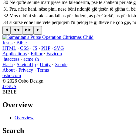
30
Në qoftë se unë marr pjesë me falenderim, pse të shahem për atë gjë
31
Pra, nëse hani, nëse pini, nëse bëni ndonjë gjë tjetër, të gjitha t'i b
32
Mos u bëni shkak skandali as për Judenj, as për Grekë, as për kis
33
sikurse edhe unë vetë përpiqem t'u pëlqej të gjithëve në çdo gjë, n
Jesus
·
Bible
HTML
·
CSS
·
JS
·
PHP
·
SVG
Applications
·
Editor
·
Favicon
.htaccess
·
acme.sh
Flash
·
SketchUp
·
Unity
·
Xcode
About
·
Privacy
·
Terms
osbo.com
© 2026 Osbo Design
JESUS
BIBLE
Overview
Overview
Search