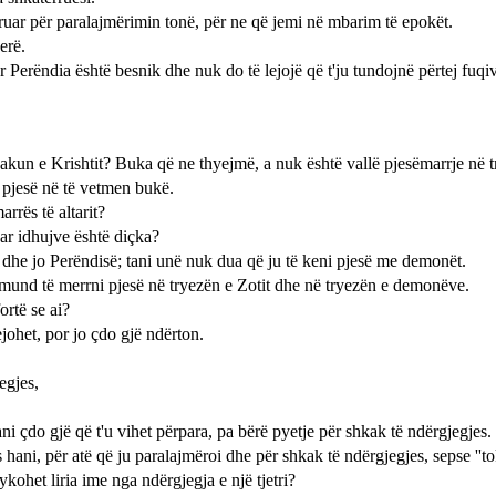
ruar për paralajmërimin tonë, për ne që jemi në mbarim të epokët.
erë.
 Perëndia është besnik dhe nuk do të lejojë që t'ju tundojnë përtej fuqiv
akun e Krishtit? Buka që ne thyejmë, a nuk është vallë pjesëmarrje në tr
m pjesë në të vetmen bukë.
rrës të altarit?
uar idhujve është diçka?
e dhe jo Perëndisë; tani unë nuk dua që ju të keni pjesë me demonët.
mund të merrni pjesë në tryezën e Zotit dhe në tryezën e demonëve.
rtë se ai?
johet, por jo çdo gjë ndërton.
egjes,
ni çdo gjë që t'u vihet përpara, pa bërë pyetje për shkak të ndërgjegjes.
s hani, për atë që ju paralajmëroi dhe për shkak të ndërgjegjes, sepse ''t
ykohet liria ime nga ndërgjegja e një tjetri?