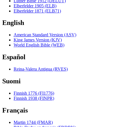
Luther Bible 1912 (DELUT)
Elberfelder 1905 (ELB)
Elberfelder 1871 (ELB71)
English
American Standard Version (ASV)
King James Version (KJV)
World English Bible (WEB)
Español
Reina-Valera Antigua (RVES)
Suomi
Finnish 1776 (FI1776)
Finnish 1938 (FINPR)
Français
Martin 1744 (FMAR)