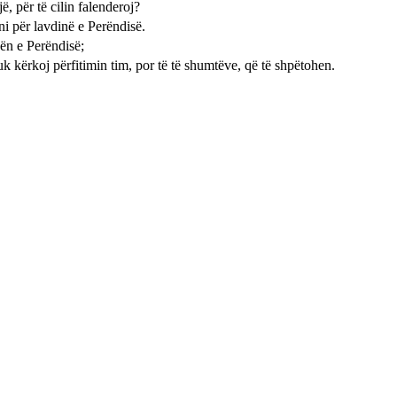
, për të cilin falenderoj?
ëni për lavdinë e Perëndisë.
hën e Perëndisë;
uk kërkoj përfitimin tim, por të të shumtëve, që të shpëtohen.