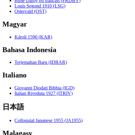
Bible Darby en français (FRDBY)
Louis Segond 1910 (LSG)
Ostervald (OST)
Magyar
Károli 1590 (KAR)
Bahasa Indonesia
Terjemahan Baru (IDBAR)
Italiano
Giovanni Diodati Bibbia (IGD)
Italian Riveduta 1927 (ITRIV)
日本語
Colloquial Japanese 1955 (JA1955)
Malagasy