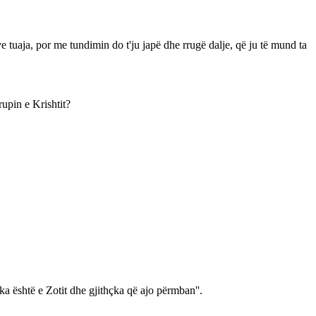
e tuaja, por me tundimin do t'ju japë dhe rrugë dalje, që ju të mund ta
upin e Krishtit?
oka është e Zotit dhe gjithçka që ajo përmban''.