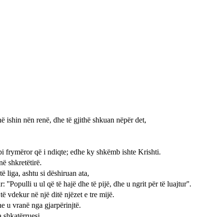
në ishin nën renë, dhe të gjithë shkuan nëpër det,
mbi frymëror që i ndiqte; edhe ky shkëmb ishte Krishti.
ë shkretëtirë.
 liga, ashtu si dëshiruan ata,
''Populli u ul që të hajë dhe të pijë, dhe u ngrit për të luajtur''.
 vdekur në një ditë njëzet e tre mijë.
e u vranë nga gjarpërinjtë.
 shkatërruesi.