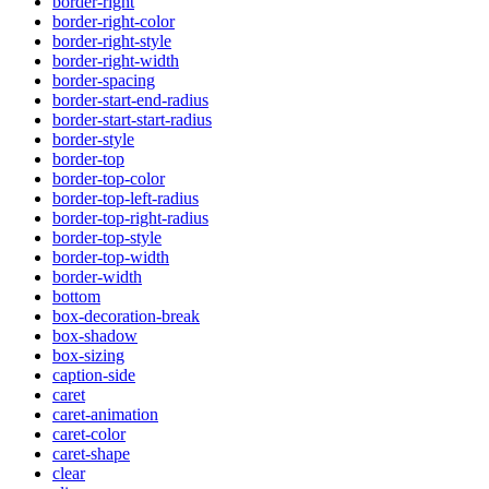
border-right
border-right-color
border-right-style
border-right-width
border-spacing
border-start-end-radius
border-start-start-radius
border-style
border-top
border-top-color
border-top-left-radius
border-top-right-radius
border-top-style
border-top-width
border-width
bottom
box-decoration-break
box-shadow
box-sizing
caption-side
caret
caret-animation
caret-color
caret-shape
clear