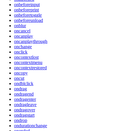
onbeforeinput
onbeforeprint
onbeforetoggle
onbeforeunload
onblur
oncancel
oncanplay
oncanplaythrough
onchange
onclick
oncontextlost
oncontextmenu
oncontextrestored
oncopy
oncut
ondblclick
ondrag
ondragend
ondragenter
ondragleave
ondragover
ondragstart
ondrop
ondurationchange
onended