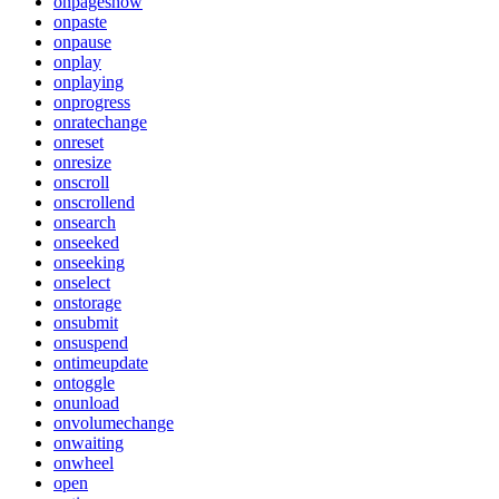
onpageshow
onpaste
onpause
onplay
onplaying
onprogress
onratechange
onreset
onresize
onscroll
onscrollend
onsearch
onseeked
onseeking
onselect
onstorage
onsubmit
onsuspend
ontimeupdate
ontoggle
onunload
onvolumechange
onwaiting
onwheel
open