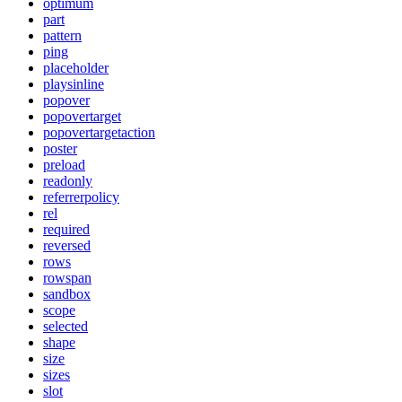
optimum
part
pattern
ping
placeholder
playsinline
popover
popovertarget
popovertargetaction
poster
preload
readonly
referrerpolicy
rel
required
reversed
rows
rowspan
sandbox
scope
selected
shape
size
sizes
slot