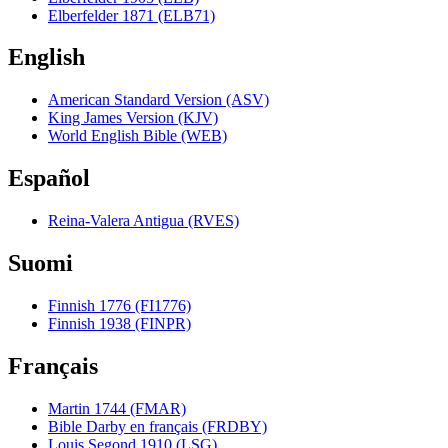
Elberfelder 1871 (ELB71)
English
American Standard Version (ASV)
King James Version (KJV)
World English Bible (WEB)
Español
Reina-Valera Antigua (RVES)
Suomi
Finnish 1776 (FI1776)
Finnish 1938 (FINPR)
Français
Martin 1744 (FMAR)
Bible Darby en français (FRDBY)
Louis Segond 1910 (LSG)