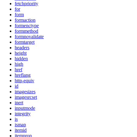
fetchpriority
for
form
formaction
formenctype
formmethod
formnovalidate
formtarget
headers
height
hidden
high
href
hreflang
http-equiv
id
imagesizes
imagesrcset
inert
inputmode
integrity
is
ismap
itemid
itemprop