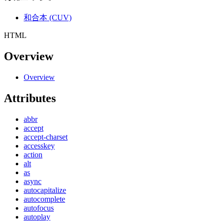
和合本 (CUV)
HTML
Overview
Overview
Attributes
abbr
accept
accept-charset
accesskey
action
alt
as
async
autocapitalize
autocomplete
autofocus
autoplay