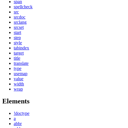
span
spellcheck
src
srcdoc
srclang
srcset
start
step
style
tabindex
target
title
translate
type
usemap
value
width
wrap
Elements
!doctype
a
abbr