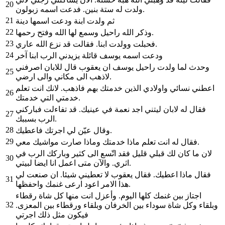
20
ولدت له ستة بنين. فدعت اسمه زبولون.
21
ثم ولدت ابنة ودعت اسمها دينة
22
وذكر الله راحيل وسمع لها الله وفتح رحمها.
23
فحبلت وولدت ابنا. فقالت قد نزع الله عاري.
24
ودعت اسمه يوسف قائلة يزيدني الرب ابنا آخر
وحدث لما ولدت راحيل يوسف ان يعقوب قال للابان اصرفني
25
لاذهب الى مكاني والى ارضي.
اعطني نسائي واولادي الذين خدمتك بهم فاذهب. لانك انت تعلم
26
خدمتي التي خدمتك.
فقال له لابان ليتني اجد نعمة في عينيك. قد تفاءلت فباركني
27
الرب بسببك.
28
وقال عيّن لي اجرتك فاعطيك.
29
فقال له انت تعلم ماذا خدمتك وماذا صارت مواشيك معي.
لان ما كان لك قبلي قليل فقد اتّسع الى كثير وباركك الرب في
30
اثري. والآن متى اعمل انا ايضا لبيتي.
فقال ماذا اعطيك. فقال يعقوب لا تعطيني شيئا. ان صنعت لي
31
هذا الامر اعود ارعى غنمك واحفظها.
اجتاز بين غنمك كلها اليوم. وأعزل انت منها كل شاة رقطاء
32
وبلقاء وكل شاة سوداء بين الخرفان وبلقاء ورقطاء بين المعزى.
فيكون مثل ذلك اجرتي