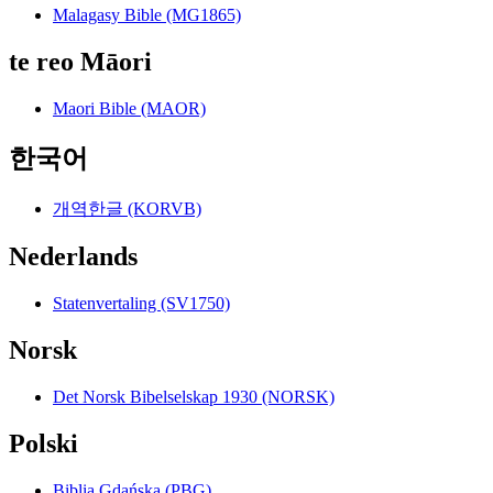
Malagasy Bible (MG1865)
te reo Māori
Maori Bible (MAOR)
한국어
개역한글 (KORVB)
Nederlands
Statenvertaling (SV1750)
Norsk
Det Norsk Bibelselskap 1930 (NORSK)
Polski
Biblia Gdańska (PBG)