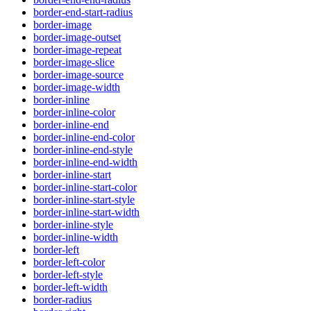
border-end-start-radius
border-image
border-image-outset
border-image-repeat
border-image-slice
border-image-source
border-image-width
border-inline
border-inline-color
border-inline-end
border-inline-end-color
border-inline-end-style
border-inline-end-width
border-inline-start
border-inline-start-color
border-inline-start-style
border-inline-start-width
border-inline-style
border-inline-width
border-left
border-left-color
border-left-style
border-left-width
border-radius