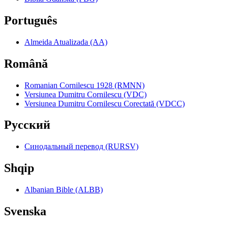
Português
Almeida Atualizada (AA)
Română
Romanian Cornilescu 1928 (RMNN)
Versiunea Dumitru Cornilescu (VDC)
Versiunea Dumitru Cornilescu Corectată (VDCC)
Pyccкий
Синодальный перевод (RURSV)
Shqip
Albanian Bible (ALBB)
Svenska