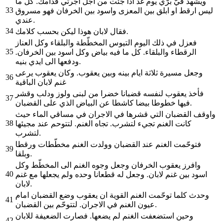
ويشهد فيّ برّي يوم غد اذا جئت من اجل اجرتي قدامك. كل ما
33
ليس ارقط او ابلق بين المعزى واسود بين الخرفان فهو مسروق
عندي.
34
فقال لابان هوذا ليكن بحسب كلامك.
فعزل في ذلك اليوم التيوس المخطّطة والبلقاء وكل العناز
35
الرقطاء والبلقاء. كل ما فيه بياض وكل اسود بين الخرفان.
ودفعها الى ايدي بنيه.
وجعل مسيرة ثلاثة ايام بينه وبين يعقوب. وكان يعقوب يرعى
36
غنم لابان الباقية
فأخذ يعقوب لنفسه قضبانا خضرا من لبنى ولوز ودلب وقشر
37
فيها خطوطا بيضا كاشطا عن البياض الذي على القضبان.
واوقف القضبان التي قشرها في الاجران في مساقي الماء حيث
38
كانت الغنم تجيء لتشرب. تجاه الغنم. لتتوحم عند مجيئها
لتشرب.
فتوحّمت الغنم عند القضبان وولدت الغنم مخطّطات ورقطا
39
وبلقا.
وافرز يعقوب الخرفان وجعل وجوه الغنم الى المخطّط وكل
40
اسود بين غنم لابان. وجعل له قطعانا وحده ولم يجعلها مع غنم
لابان.
وحدث كلما توحّمت الغنم القوية ان يعقوب وضع القضبان امام
41
عيون الغنم في الاجران. لتتوحّم بين القضبان.
وحين استضعفت الغنم لم يضعها. فصارت الضعيفة للابان
42