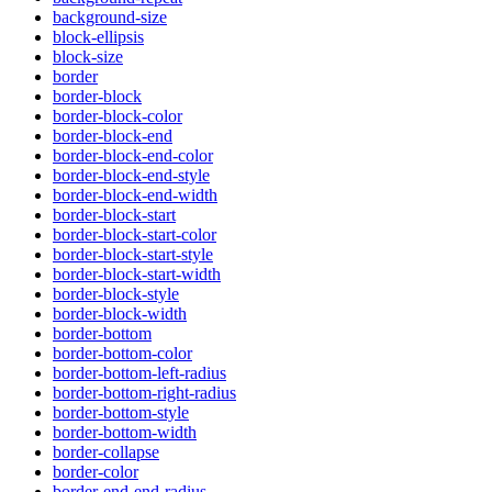
background-size
block-ellipsis
block-size
border
border-block
border-block-color
border-block-end
border-block-end-color
border-block-end-style
border-block-end-width
border-block-start
border-block-start-color
border-block-start-style
border-block-start-width
border-block-style
border-block-width
border-bottom
border-bottom-color
border-bottom-left-radius
border-bottom-right-radius
border-bottom-style
border-bottom-width
border-collapse
border-color
border-end-end-radius