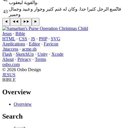
والقوية ليعقوب.
فاتّسع الرجل كثيرا جدا. وكان له غنم كثير وجوار وعبيد وجمال
43
وحمير
Jesus
·
Bible
HTML
·
CSS
·
JS
·
PHP
·
SVG
Applications
·
Editor
·
Favicon
.htaccess
·
acme.sh
Flash
·
SketchUp
·
Unity
·
Xcode
About
·
Privacy
·
Terms
osbo.com
© 2026 Osbo Design
JESUS
BIBLE
Overview
Overview
Search