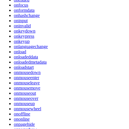
onfocus
onformdata
onhashchange
oninput
oninvalid
onkeydown
onkeypress
onkeyup
onlanguagechange
onload
onloadeddata
onloadedmetadata
onloadstart
onmousedown
onmouseenter
onmouseleave
onmousemove
onmouseout
onmouseover
onmouseup
onmousewheel
onoffline
ononline
onpagehide