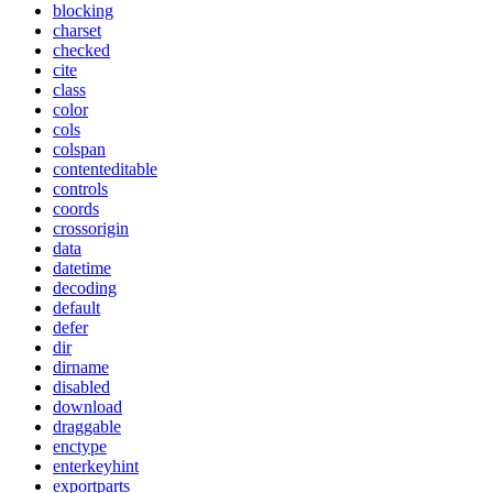
blocking
charset
checked
cite
class
color
cols
colspan
contenteditable
controls
coords
crossorigin
data
datetime
decoding
default
defer
dir
dirname
disabled
download
draggable
enctype
enterkeyhint
exportparts