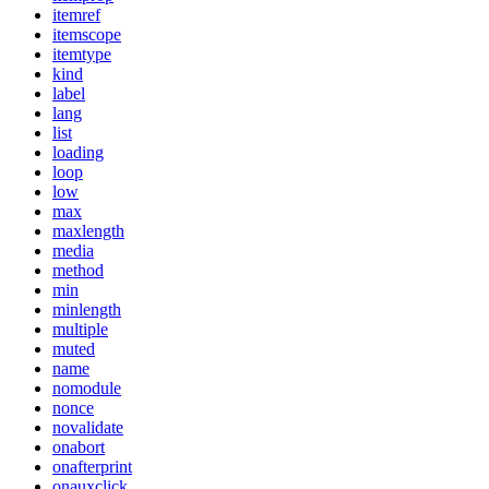
itemref
itemscope
itemtype
kind
label
lang
list
loading
loop
low
max
maxlength
media
method
min
minlength
multiple
muted
name
nomodule
nonce
novalidate
onabort
onafterprint
onauxclick