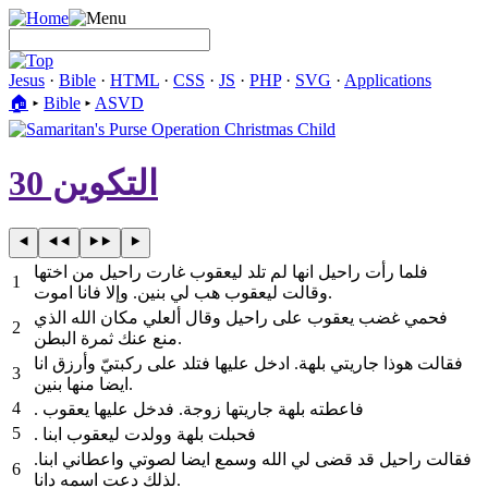
Jesus
·
Bible
·
HTML
·
CSS
·
JS
·
PHP
·
SVG
·
Applications
🏠︎
▸
Bible
▸
ASVD
التكوين 30
فلما رأت راحيل انها لم تلد ليعقوب غارت راحيل من اختها
1
وقالت ليعقوب هب لي بنين. وإلا فانا اموت.
فحمي غضب يعقوب على راحيل وقال ألعلي مكان الله الذي
2
منع عنك ثمرة البطن.
فقالت هوذا جاريتي بلهة. ادخل عليها فتلد على ركبتيّ وأرزق انا
3
ايضا منها بنين.
4
. فاعطته بلهة جاريتها زوجة. فدخل عليها يعقوب
5
. فحبلت بلهة وولدت ليعقوب ابنا
فقالت راحيل قد قضى لي الله وسمع ايضا لصوتي واعطاني ابنا.
6
لذلك دعت اسمه دانا.