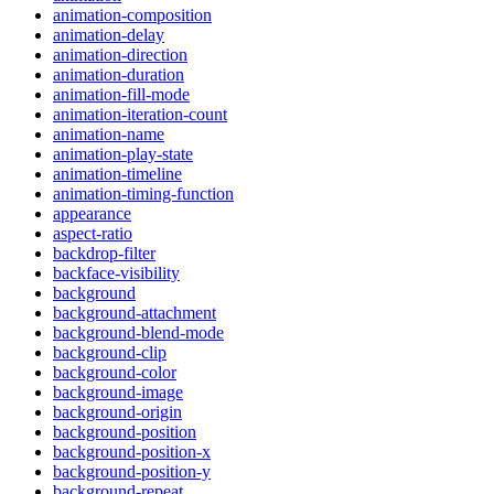
animation-composition
animation-delay
animation-direction
animation-duration
animation-fill-mode
animation-iteration-count
animation-name
animation-play-state
animation-timeline
animation-timing-function
appearance
aspect-ratio
backdrop-filter
backface-visibility
background
background-attachment
background-blend-mode
background-clip
background-color
background-image
background-origin
background-position
background-position-x
background-position-y
background-repeat