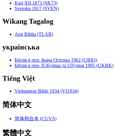
Karl XII 1873 (SK73)
Svenska 1917 (SVEN)
Wikang Tagalog
Ang Biblia (TLAB)
українська
Біблія в пер. Івана Огієнка 1962 (UBIO)
Біблія в пер. П.Куліша та І.Пулюя 1905 (UKRK)
Tiếng Việt
Vietnamese Bible 1934 (VI1934)
简体中文
简体和合本 (CUVS)
繁體中文