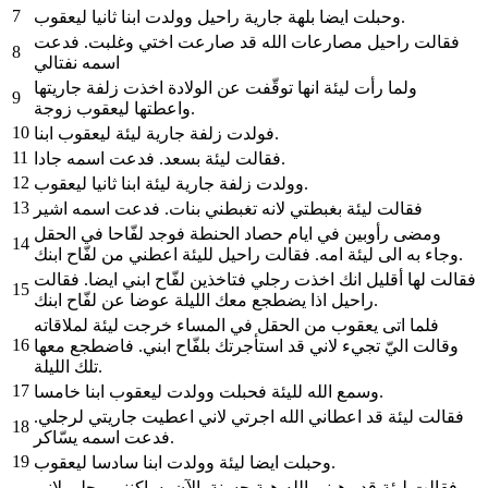
7
وحبلت ايضا بلهة جارية راحيل وولدت ابنا ثانيا ليعقوب.
فقالت راحيل مصارعات الله قد صارعت اختي وغلبت. فدعت
8
اسمه نفتالي
ولما رأت ليئة انها توقّفت عن الولادة اخذت زلفة جاريتها
9
واعطتها ليعقوب زوجة.
10
فولدت زلفة جارية ليئة ليعقوب ابنا.
11
فقالت ليئة بسعد. فدعت اسمه جادا.
12
وولدت زلفة جارية ليئة ابنا ثانيا ليعقوب.
13
فقالت ليئة بغبطتي لانه تغبطني بنات. فدعت اسمه اشير
ومضى رأوبين في ايام حصاد الحنطة فوجد لفّاحا في الحقل
14
وجاء به الى ليئة امه. فقالت راحيل لليئة اعطني من لفّاح ابنك.
فقالت لها أقليل انك اخذت رجلي فتاخذين لفّاح ابني ايضا. فقالت
15
راحيل اذا يضطجع معك الليلة عوضا عن لفّاح ابنك.
فلما اتى يعقوب من الحقل في المساء خرجت ليئة لملاقاته
16
وقالت اليّ تجيء لاني قد استأجرتك بلفّاح ابني. فاضطجع معها
تلك الليلة.
17
وسمع الله لليئة فحبلت وولدت ليعقوب ابنا خامسا.
فقالت ليئة قد اعطاني الله اجرتي لاني اعطيت جاريتي لرجلي.
18
فدعت اسمه يسّاكر.
19
وحبلت ايضا ليئة وولدت ابنا سادسا ليعقوب.
فقالت ليئة قد وهبني الله هبة حسنة. الآن يساكنني رجلي لاني