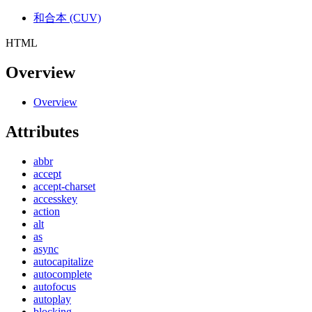
和合本 (CUV)
HTML
Overview
Overview
Attributes
abbr
accept
accept-charset
accesskey
action
alt
as
async
autocapitalize
autocomplete
autofocus
autoplay
blocking