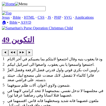
Jesus
·
Bible
·
HTML
·
CSS
·
JS
·
PHP
·
SVG
·
Applications
🏠︎
▸
Bible
▸
ASVD
التكوين 49
1
ودعا يعقوب بنيه وقال اجتمعوا لانبئكم بما يصيبكم في آخر الايام
2
اجتمعوا واسمعوا يا بني يعقوب. واصغوا الى اسرائيل ابيكم.
3
رأوبين انت بكري قوتي واول قدرتي فضل الرفعة وفضل العزّ.
فائرا كالماء لا تتفضل. لانك صعدت على مضجع ابيك. حينئذ
4
دنسته. على فراشي صعد.
5
شمعون ولاوي أخوان. آلات ظلم سيوفهما.
في مجلسهما لا تدخل نفسي. بمجمعهما لا تتحد كرامتي لانهما في
6
غضبهما قتلا انسانا وفي رضاهما عرقبا ثورا.
ملعون غضبهما فانه شديد وسخطهما فانه قاس. اقسمهما في
7
يعقوب وافرقهما في اسرائيل.