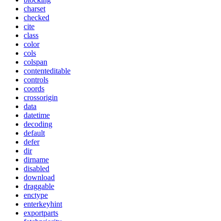
charset
checked
cite
class
color
cols
colspan
contenteditable
controls
coords
crossorigin
data
datetime
decoding
default
defer
dir
dirname
disabled
download
draggable
enctype
enterkeyhint
exportparts