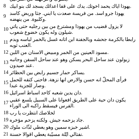
8
يهوذا اياك يحمد اخوتك. يدك على قفا اعدائك يسجد لك بنو ابيك.
يهوذا جرو اسد. من فريسة صعدت يا ابني. جثا وربض كاسد
9
وكلبوة. من ينهضه.
لا يزول قضيب من يهوذا ومشترع من بين رجليه حتى ياتي
10
شيلون وله يكون خضوع شعوب.
رابطا بالكرمة جحشه وبالجفنة ابن اتانه غسل بالخمر لباسه وبدم
11
العنب ثوبه.
12
مسود العينين من الخمر ومبيض الاسنان من اللبن.
زبولون عند ساحل البحر يسكن وهو عند ساحل السفن وجانبه
13
عند صيدون.
14
يساكر حمار جسيم رابض بين الحظائر.
فرأى المحلّ انه حسن والارض انها نزهة. فاحنى كتفه للحمل
15
وصار للجزية عبدا.
16
دان يدين شعبه كاحد اسباط اسرائيل.
يكون دان حية على الطريق افعوانا على السبيل يلسع عقبي
17
الفرس فيسقط راكبه الى الوراء.
18
لخلاصك انتظرت يا رب
19
جاد يزحمه جيش. ولكنه يزحم مؤخره.
20
اشير خبزه سمين وهو يعطي لذّات ملوك.
21
نفتالي ايّلة مسيّبة يعطي اقوالا حسنة.