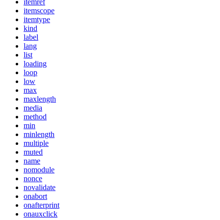
itemref
itemscope
itemtype
kind
label
lang
list
loading
loop
low
max
maxlength
media
method
min
minlength
multiple
muted
name
nomodule
nonce
novalidate
onabort
onafterprint
onauxclick