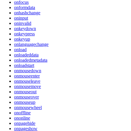
onfocus
onformdata
onhashchange
oninput
oninvalid
onkeydown
onkeypress
onkeyup
onlanguagechange
onload
onloadeddata
onloadedmetadata
onloadstart
onmousedown
onmouseenter
onmouseleave
onmousemove
onmouseout
onmouseover
onmouseup
onmousewheel
onoffline
ononline
onpagehide
onpageshow