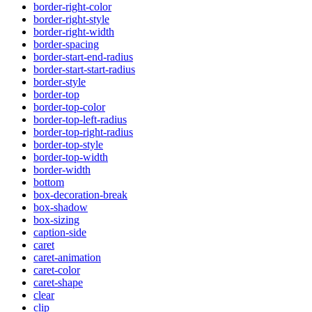
border-right-color
border-right-style
border-right-width
border-spacing
border-start-end-radius
border-start-start-radius
border-style
border-top
border-top-color
border-top-left-radius
border-top-right-radius
border-top-style
border-top-width
border-width
bottom
box-decoration-break
box-shadow
box-sizing
caption-side
caret
caret-animation
caret-color
caret-shape
clear
clip