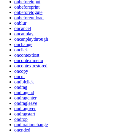
onbeforeinput
onbeforeprint
onbeforetoggle
onbeforeunload
onblur
oncancel
oncanplay
oncanplaythrough
onchange
onclick
oncontextlost
oncontextmenu
oncontextrestored
oncopy
oncut
ondblclick
ondrag
ondragend
ondragenter
ondragleave
ondragover
ondragstart
ondrop
ondurationchange
onended