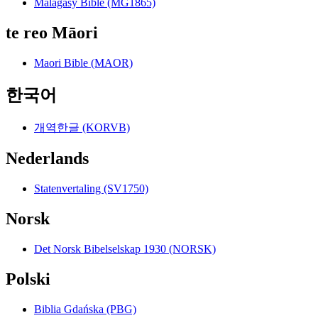
Malagasy Bible (MG1865)
te reo Māori
Maori Bible (MAOR)
한국어
개역한글 (KORVB)
Nederlands
Statenvertaling (SV1750)
Norsk
Det Norsk Bibelselskap 1930 (NORSK)
Polski
Biblia Gdańska (PBG)