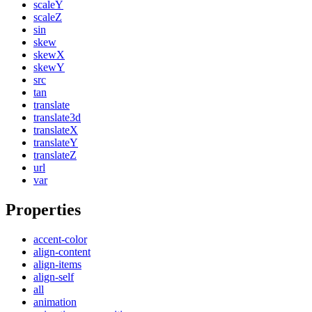
scaleY
scaleZ
sin
skew
skewX
skewY
src
tan
translate
translate3d
translateX
translateY
translateZ
url
var
Properties
accent-color
align-content
align-items
align-self
all
animation