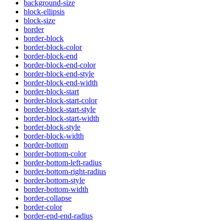
background-size
block-ellipsis
block-size
border
border-block
border-block-color
border-block-end
border-block-end-color
border-block-end-style
border-block-end-width
border-block-start
border-block-start-color
border-block-start-style
border-block-start-width
border-block-style
border-block-width
border-bottom
border-bottom-color
border-bottom-left-radius
border-bottom-right-radius
border-bottom-style
border-bottom-width
border-collapse
border-color
border-end-end-radius