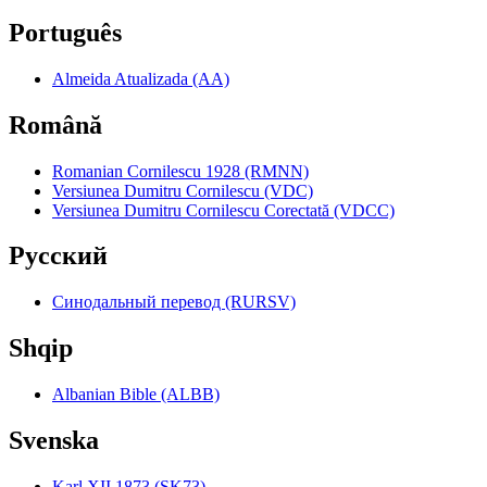
Português
Almeida Atualizada (AA)
Română
Romanian Cornilescu 1928 (RMNN)
Versiunea Dumitru Cornilescu (VDC)
Versiunea Dumitru Cornilescu Corectată (VDCC)
Pyccкий
Синодальный перевод (RURSV)
Shqip
Albanian Bible (ALBB)
Svenska
Karl XII 1873 (SK73)