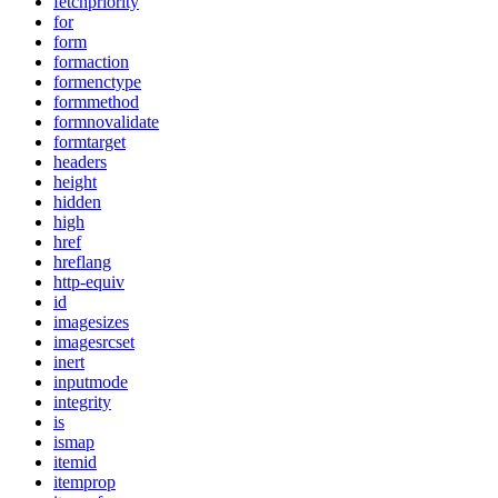
fetchpriority
for
form
formaction
formenctype
formmethod
formnovalidate
formtarget
headers
height
hidden
high
href
hreflang
http-equiv
id
imagesizes
imagesrcset
inert
inputmode
integrity
is
ismap
itemid
itemprop