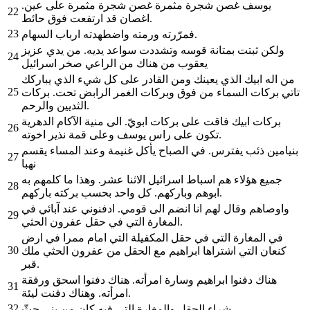
يوسف غصن شجرة مثمرة غصن شجرة مثمرة على عين.
22
اغصان قد ارتفعت فوق حائط.
23
فمرّرته ورمته واضطهدته ارباب السهام.
ولكن ثبتت بمتانة قوسه وتشددت سواعد يديه. من يدي عزيز
24
يعقوب من هناك من الراعي صخر اسرائيل
من اله ابيك الذي يعينك ومن القادر على كل شيء الذي يباركك
25
تاتي بركات السماء من فوق وبركات الغمر الرابض تحت. بركات
الثديين والرحم.
بركات ابيك فاقت على بركات ابويّ. الى منية الآكام الدهرية
26
تكون على راس يوسف وعلى قمة نذير اخوته.
بنيامين ذئب يفترس. في الصباح يأكل غنيمة وعند المساء يقسم
27
نهبا
جميع هؤلاء هم اسباط اسرائيل الاثنا عشر. وهذا ما كلمهم به
28
ابوهم وباركهم. كل واحد بحسب بركته باركهم.
واوصاهم وقال لهم انا انضم الى قومي. ادفنوني عند آبائي في
29
المغارة التي في حقل عفرون الحثي.
في المغارة التي في حقل المكفيلة التي امام ممرا في ارض
30
كنعان التي اشتراها ابراهيم مع الحقل من عفرون الحثي ملك
قبر.
هناك دفنوا ابراهيم وسارة امرأته. هناك دفنوا اسحق ورفقة
31
امرأته. وهناك دفنت ليئة.
32
شراء الحقل والمغارة التي فيه كان من بني حثّ.