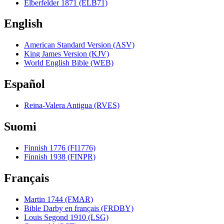
Elberfelder 1871 (ELB71)
English
American Standard Version (ASV)
King James Version (KJV)
World English Bible (WEB)
Español
Reina-Valera Antigua (RVES)
Suomi
Finnish 1776 (FI1776)
Finnish 1938 (FINPR)
Français
Martin 1744 (FMAR)
Bible Darby en français (FRDBY)
Louis Segond 1910 (LSG)