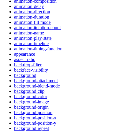
animation-composition
animation-delay
animation-direction
animation-duration
animation-fill-mode
animation-iteration-count
animation-name
animation-play-state
animation-timeline
animation-timing-function
appearance
aspect-ratio
backdrop-filter
backface-visibility
background
background-attachment
background-blend-mode
background-clip
background-color
background-image
background-origin
background-position
background-position-x
background-position-y
background-repeat