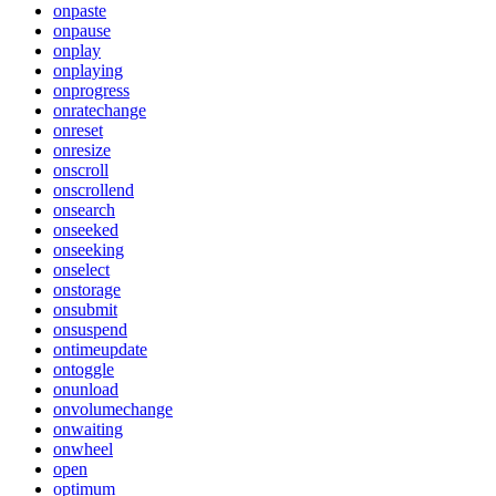
onpaste
onpause
onplay
onplaying
onprogress
onratechange
onreset
onresize
onscroll
onscrollend
onsearch
onseeked
onseeking
onselect
onstorage
onsubmit
onsuspend
ontimeupdate
ontoggle
onunload
onvolumechange
onwaiting
onwheel
open
optimum