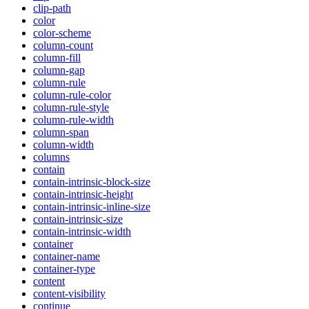
clip-path
color
color-scheme
column-count
column-fill
column-gap
column-rule
column-rule-color
column-rule-style
column-rule-width
column-span
column-width
columns
contain
contain-intrinsic-block-size
contain-intrinsic-height
contain-intrinsic-inline-size
contain-intrinsic-size
contain-intrinsic-width
container
container-name
container-type
content
content-visibility
continue