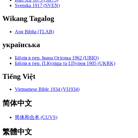
Svenska 1917 (SVEN)
Wikang Tagalog
Ang Biblia (TLAB)
українська
Біблія в пер. Івана Огієнка 1962 (UBIO)
Біблія в пер. П.Куліша та І.Пулюя 1905 (UKRK)
Tiếng Việt
Vietnamese Bible 1934 (VI1934)
简体中文
简体和合本 (CUVS)
繁體中文