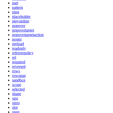
part
pattern
ping
placeholder
playsinline
popover
popovertarget
popovertargetaction
poster
preload
readonly
referrerpolicy
rel
required
reversed
rows
rowspan
sandbox
scope
selected
shape
size
sizes
slot
span