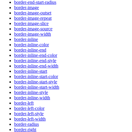
border-end-start-radius
border-image
border-image-outset
border-image-repeat
border-image-slice
border-image-source
border-image-width
border-inline
border-inline-color
border-inline-end
border-inline-end-color
border-inline-end-style
border-inline-end-width
border-inline-start
border-inline-start-color
border-inline-start-style
border-inline-start-width
border-inline-style
border-inline-width
border-left
border-left-color
border-left-style
border-left-width
border-radius
border-right