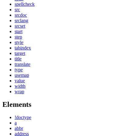
spellcheck
src
srcdoc
srclang
srcset
start
step
style
tabindex
target
title
translate
type
usemap
value
width
wrap
Elements
!doctype
a
abbr
address