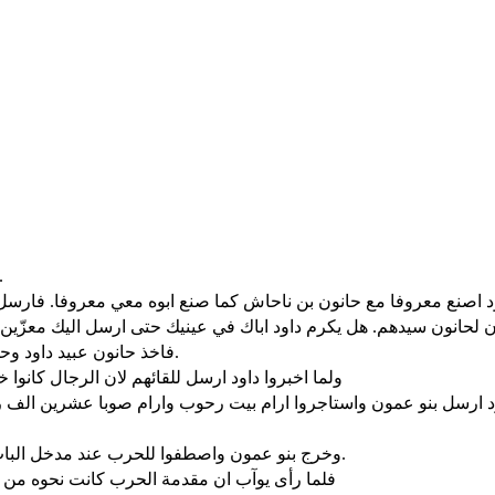
وكان بعد ذلك ان ملك بني عمون مات وملك حانون.
فاخذ حانون عبيد داود وحلق انصاف لحاهم وقصّ ثيابهم من الوسط الى استاههم ثم اطلقهم.
ولما اخبروا داود ارسل للقائهم لان الرجال كانوا 
وخرج بنو عمون واصطفوا للحرب عند مدخل الباب وكان ارام صوبا ورحوب ورجال طوب ومعكة وحدهم في الحقل.
فلما رأى يوآب ان مقدمة الحرب كانت نحوه من ق