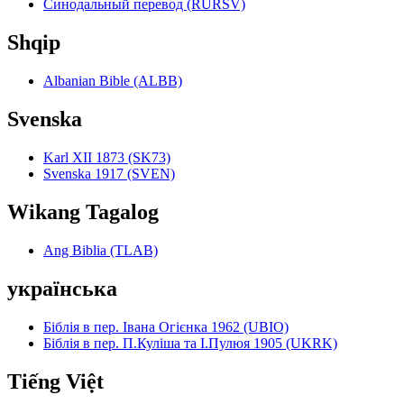
Синодальный перевод (RURSV)
Shqip
Albanian Bible (ALBB)
Svenska
Karl XII 1873 (SK73)
Svenska 1917 (SVEN)
Wikang Tagalog
Ang Biblia (TLAB)
українська
Біблія в пер. Івана Огієнка 1962 (UBIO)
Біблія в пер. П.Куліша та І.Пулюя 1905 (UKRK)
Tiếng Việt