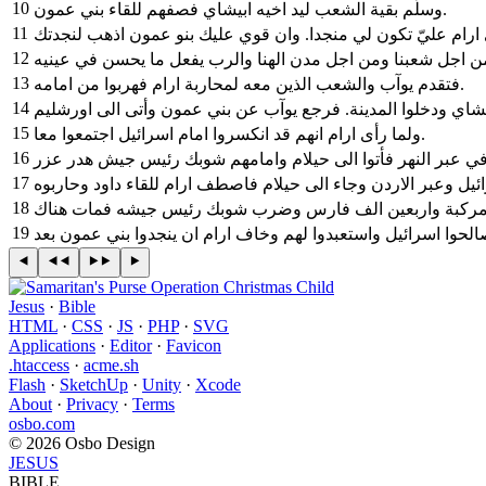
10
وسلّم بقية الشعب ليد اخيه ابيشاي فصفهم للقاء بني عمون.
11
12
13
فتقدم يوآب والشعب الذين معه لمحاربة ارام فهربوا من امامه.
14
بيشاي ودخلوا المدينة. فرجع يوآب عن بني عمون وأتى الى اورشليم
15
ولما رأى ارام انهم قد انكسروا امام اسرائيل اجتمعوا معا.
16
17
18
19
الحوا اسرائيل واستعبدوا لهم وخاف ارام ان ينجدوا بني عمون بعد
Jesus
·
Bible
HTML
·
CSS
·
JS
·
PHP
·
SVG
Applications
·
Editor
·
Favicon
.htaccess
·
acme.sh
Flash
·
SketchUp
·
Unity
·
Xcode
About
·
Privacy
·
Terms
osbo.com
© 2026 Osbo Design
JESUS
BIBLE