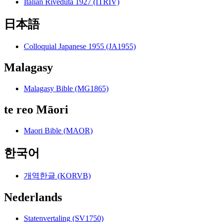
Italian Riveduta 1927 (ITRIV)
日本語
Colloquial Japanese 1955 (JA1955)
Malagasy
Malagasy Bible (MG1865)
te reo Māori
Maori Bible (MAOR)
한국어
개역한글 (KORVB)
Nederlands
Statenvertaling (SV1750)