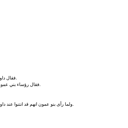
فقال داود اصنع معروفا مع حانون بن ناحاش كما صنع ابوه معي معروفا. فارسل داود بيد عبيده يعزيه عن ابيه. فجاء عبيد داود الى ارض بني عمون.
فقال رؤساء بني عمون لحانون سيدهم. هل يكرم داود اباك في عينيك حتى ارسل اليك معزّين. أليس لاجل فحص المدينة وتجسّسها وقلبها ارسل داود عبيده اليك.
ولما رأى بنو عمون انهم قد انتنوا عند داود ارسل بنو عمون واستاجروا ارام بيت رحوب وارام صوبا عشرين الف راجل ومن ملك معكة الف رجل ورجال طوب اثني عشر الف رجل.