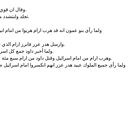
وقال ان قوي ارام عليّ تكون لي منجدا. وان قوي عليك بنو عمون اذهب لنجدتك.
تجلد ولنتشدد من اجل شعبنا ومن اجل مدن الهنا والرب يفعل ما يحسن في عينيه.
ولما رأى بنو عمون انه قد هرب ارام هربوا من امام ا
وارسل هدر عزر فابرز ارام الذي في عبر النهر فأتوا الى حيلام وامامهم شوبك رئيس جيش هدر عزر.
ولما أخبر داود جمع كل اسرائيل وعبر الاردن وجاء الى حيلام فاصطف ارام للقاء داود وحاربوه.
وهرب ارام من امام اسرائيل وقتل داود من ارام سبع مئة مركبة واربعين الف فارس وضرب شوبك رئيس جيشه فمات هناك.
ولما رأى جميع الملوك عبيد هدر عزر انهم انكسروا امام اسرائيل ص