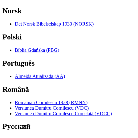
Norsk
Det Norsk Bibelselskap 1930 (NORSK)
Polski
Biblia Gdańska (PBG)
Português
Almeida Atualizada (AA)
Română
Romanian Cornilescu 1928 (RMNN)
Versiunea Dumitru Cornilescu (VDC)
Versiunea Dumitru Cornilescu Corectată (VDCC)
Pyccкий