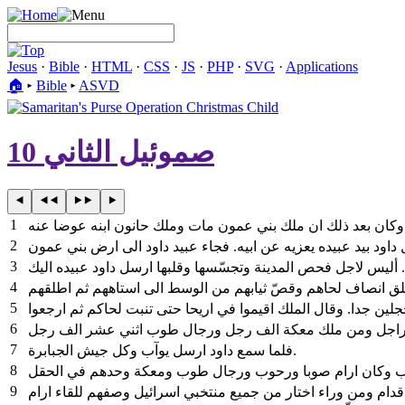
Jesus
·
Bible
·
HTML
·
CSS
·
JS
·
PHP
·
SVG
·
Applications
🏠︎
▸
Bible
▸
ASVD
صموئيل الثاني 10
1
 ابنه عوضا عنه
2
3
4
5
خجلين جدا. وقال الملك اقيموا في اريحا حتى تنبت لحاكم ثم ارجعوا
6
7
فلما سمع داود ارسل يوآب وكل جيش الجبابرة.
8
9
دام ومن وراء اختار من جميع منتخبي اسرائيل وصفهم للقاء ارام