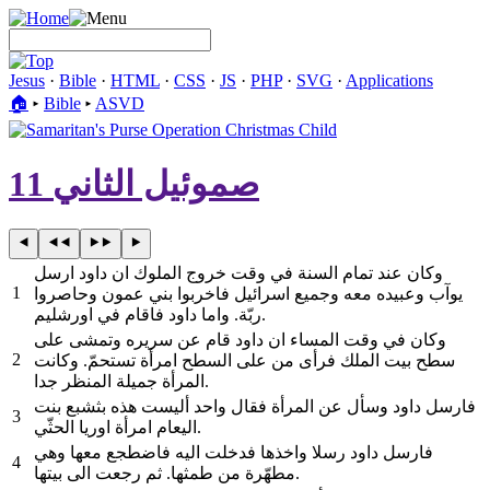
Jesus
·
Bible
·
HTML
·
CSS
·
JS
·
PHP
·
SVG
·
Applications
🏠︎
▸
Bible
▸
ASVD
صموئيل الثاني 11
وكان عند تمام السنة في وقت خروج الملوك ان داود ارسل
1
يوآب وعبيده معه وجميع اسرائيل فاخربوا بني عمون وحاصروا
ربّة. واما داود فاقام في اورشليم.
وكان في وقت المساء ان داود قام عن سريره وتمشى على
2
سطح بيت الملك فرأى من على السطح امرأة تستحمّ. وكانت
المرأة جميلة المنظر جدا.
فارسل داود وسأل عن المرأة فقال واحد أليست هذه بثشبع بنت
3
اليعام امرأة اوريا الحثّي.
فارسل داود رسلا واخذها فدخلت اليه فاضطجع معها وهي
4
مطهّرة من طمثها. ثم رجعت الى بيتها.