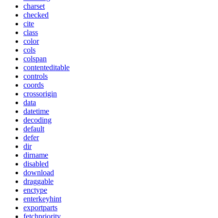
charset
checked
cite
class
color
cols
colspan
contenteditable
controls
coords
crossorigin
data
datetime
decoding
default
defer
dir
dirname
disabled
download
draggable
enctype
enterkeyhint
exportparts
fetchpriority