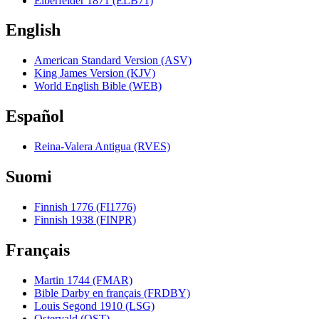
Elberfelder 1871 (ELB71)
English
American Standard Version (ASV)
King James Version (KJV)
World English Bible (WEB)
Español
Reina-Valera Antigua (RVES)
Suomi
Finnish 1776 (FI1776)
Finnish 1938 (FINPR)
Français
Martin 1744 (FMAR)
Bible Darby en français (FRDBY)
Louis Segond 1910 (LSG)
Ostervald (OST)