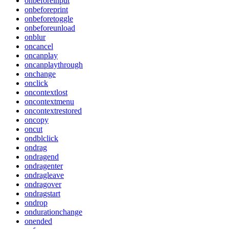
onbeforeinput
onbeforeprint
onbeforetoggle
onbeforeunload
onblur
oncancel
oncanplay
oncanplaythrough
onchange
onclick
oncontextlost
oncontextmenu
oncontextrestored
oncopy
oncut
ondblclick
ondrag
ondragend
ondragenter
ondragleave
ondragover
ondragstart
ondrop
ondurationchange
onended