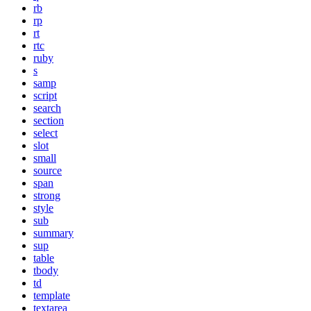
rb
rp
rt
rtc
ruby
s
samp
script
search
section
select
slot
small
source
span
strong
style
sub
summary
sup
table
tbody
td
template
textarea