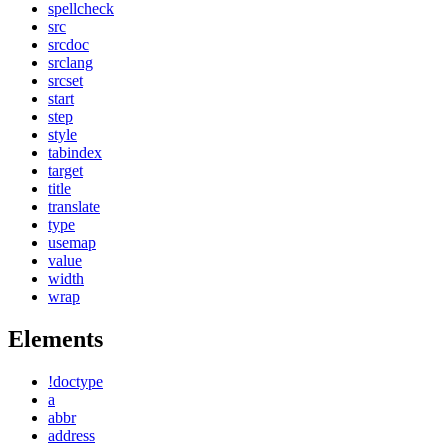
spellcheck
src
srcdoc
srclang
srcset
start
step
style
tabindex
target
title
translate
type
usemap
value
width
wrap
Elements
!doctype
a
abbr
address