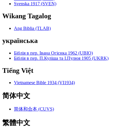
Svenska 1917 (SVEN)
Wikang Tagalog
Ang Biblia (TLAB)
українська
Біблія в пер. Івана Огієнка 1962 (UBIO)
Біблія в пер. П.Куліша та І.Пулюя 1905 (UKRK)
Tiếng Việt
Vietnamese Bible 1934 (VI1934)
简体中文
简体和合本 (CUVS)
繁體中文