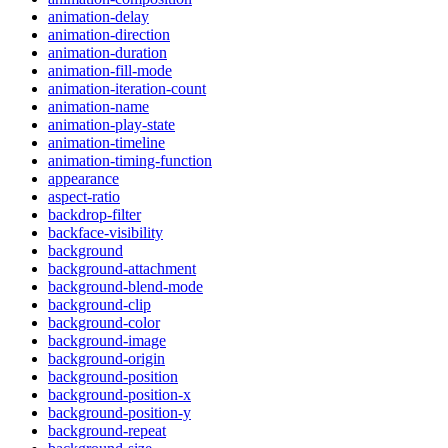
animation-delay
animation-direction
animation-duration
animation-fill-mode
animation-iteration-count
animation-name
animation-play-state
animation-timeline
animation-timing-function
appearance
aspect-ratio
backdrop-filter
backface-visibility
background
background-attachment
background-blend-mode
background-clip
background-color
background-image
background-origin
background-position
background-position-x
background-position-y
background-repeat