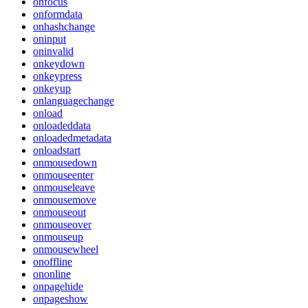
onfocus
onformdata
onhashchange
oninput
oninvalid
onkeydown
onkeypress
onkeyup
onlanguagechange
onload
onloadeddata
onloadedmetadata
onloadstart
onmousedown
onmouseenter
onmouseleave
onmousemove
onmouseout
onmouseover
onmouseup
onmousewheel
onoffline
ononline
onpagehide
onpageshow