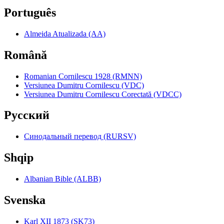
Português
Almeida Atualizada (AA)
Română
Romanian Cornilescu 1928 (RMNN)
Versiunea Dumitru Cornilescu (VDC)
Versiunea Dumitru Cornilescu Corectată (VDCC)
Pyccкий
Синодальный перевод (RURSV)
Shqip
Albanian Bible (ALBB)
Svenska
Karl XII 1873 (SK73)