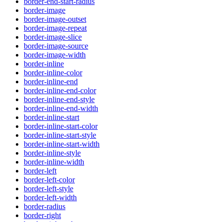
border-end-start-radius
border-image
border-image-outset
border-image-repeat
border-image-slice
border-image-source
border-image-width
border-inline
border-inline-color
border-inline-end
border-inline-end-color
border-inline-end-style
border-inline-end-width
border-inline-start
border-inline-start-color
border-inline-start-style
border-inline-start-width
border-inline-style
border-inline-width
border-left
border-left-color
border-left-style
border-left-width
border-radius
border-right