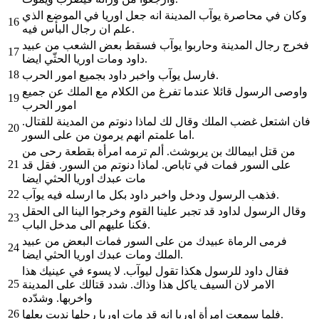
وكان في محاصرة يوآب المدينة انه جعل اوريا في الموضع الذي
16
علم ان رجال البأس فيه.
فخرج رجال المدينة وحاربوا يوآب فسقط بعض الشعب من عبيد
17
داود ومات اوريا الحثّي ايضا.
18
فارسل يوآب واخبر داود بجميع امور الحرب.
واوصى الرسول قائلا عندما تفرغ من الكلام مع الملك عن جميع
19
امور الحرب
فان اشتعل غضب الملك وقال لك لماذا دنوتم من المدينة للقتال.
20
اما علمتم انهم يرمون من على السور.
من قتل ابيمالك بن يربوشث. ألم ترمه امرأة بقطعة رحى من
21
على السور فمات في تاباص. لماذا دنوتم من السور. فقل قد
مات عبدك اوريا الحثي ايضا
22
فذهب الرسول ودخل واخبر داود بكل ما ارسله فيه يوآب.
وقال الرسول لداود قد تجبر علينا القوم وخرجوا الينا الى الحقل
23
فكنا عليهم الى مدخل الباب.
فرمى الرماة عبيدك من على السور فمات البعض من عبيد
24
الملك ومات عبدك اوريا الحثي ايضا.
فقال داود للرسول هكذا تقول ليوآب. لا يسوء في عينيك هذا
25
الامر لان السيف ياكل هذا وذاك. شدد قتالك على المدينة
واخربها. وشدّده
26
فلما سمعت امرأة اوريا انه قد مات اوريا رجلها ندبت بعلها.