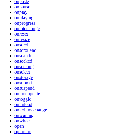
onpaste
onpause
onplay
onplaying
onprogress
onratechange
onreset
onresize
onscroll
onscrollend
onsearch
onseeked
onseeking
onselect
onstorage
onsubmit
onsuspend
ontimeupdate
ontoggle
onunload
onvolumechange
onwaiting
onwheel
open
optimum