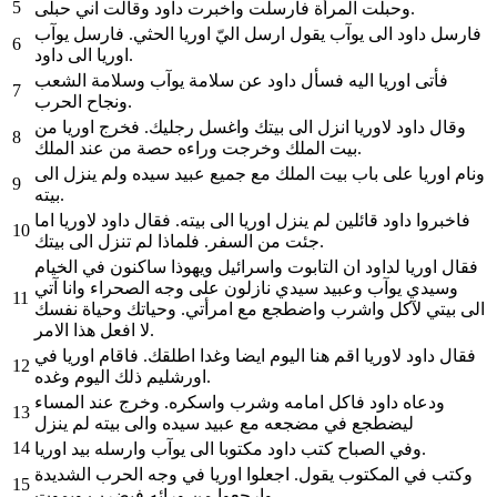
5
وحبلت المرأة فارسلت واخبرت داود وقالت اني حبلى.
فارسل داود الى يوآب يقول ارسل اليّ اوريا الحثي. فارسل يوآب
6
اوريا الى داود.
فأتى اوريا اليه فسأل داود عن سلامة يوآب وسلامة الشعب
7
ونجاح الحرب.
وقال داود لاوريا انزل الى بيتك واغسل رجليك. فخرج اوريا من
8
بيت الملك وخرجت وراءه حصة من عند الملك.
ونام اوريا على باب بيت الملك مع جميع عبيد سيده ولم ينزل الى
9
بيته.
فاخبروا داود قائلين لم ينزل اوريا الى بيته. فقال داود لاوريا اما
10
جئت من السفر. فلماذا لم تنزل الى بيتك.
فقال اوريا لداود ان التابوت واسرائيل ويهوذا ساكنون في الخيام
وسيدي يوآب وعبيد سيدي نازلون على وجه الصحراء وانا آتي
11
الى بيتي لآكل واشرب واضطجع مع امرأتي. وحياتك وحياة نفسك
لا افعل هذا الامر.
فقال داود لاوريا اقم هنا اليوم ايضا وغدا اطلقك. فاقام اوريا في
12
اورشليم ذلك اليوم وغده.
ودعاه داود فاكل امامه وشرب واسكره. وخرج عند المساء
13
ليضطجع في مضجعه مع عبيد سيده والى بيته لم ينزل
14
وفي الصباح كتب داود مكتوبا الى يوآب وارسله بيد اوريا.
وكتب في المكتوب يقول. اجعلوا اوريا في وجه الحرب الشديدة
15
وارجعوا من ورائه فيضرب ويموت.