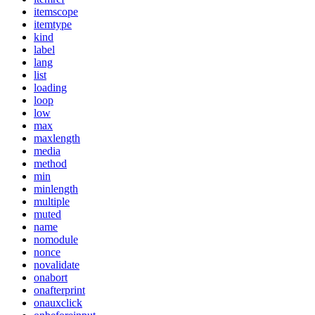
itemscope
itemtype
kind
label
lang
list
loading
loop
low
max
maxlength
media
method
min
minlength
multiple
muted
name
nomodule
nonce
novalidate
onabort
onafterprint
onauxclick