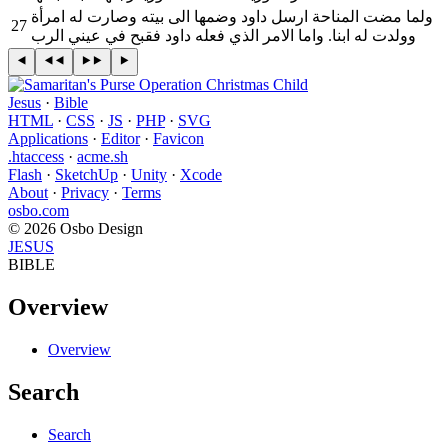
ولما مضت المناحة ارسل داود وضمها الى بيته وصارت له امرأة
27
وولدت له ابنا. واما الامر الذي فعله داود فقبح في عيني الرب
Jesus
·
Bible
HTML
·
CSS
·
JS
·
PHP
·
SVG
Applications
·
Editor
·
Favicon
.htaccess
·
acme.sh
Flash
·
SketchUp
·
Unity
·
Xcode
About
·
Privacy
·
Terms
osbo.com
© 2026 Osbo Design
JESUS
BIBLE
Overview
Overview
Search
Search