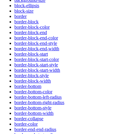
background-size
block-ellipsis
block-size
border
border-block
border-block-color
border-block-end
border-block-end-color
border-block-end-style
border-block-end-width
border-block-start
border-block-start-color
border-block-start-style
border-block-start-width
border-block-style
border-block-width
border-bottom
border-bottom-color
border-bottom-left-radius
border-bottom-right-radius
border-bottom-style
border-bottom-width
border-collapse
border-color
border-end-end-radius