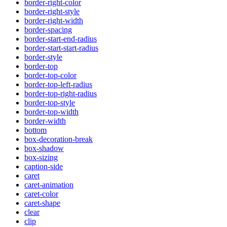
border-right-color
border-right-style
border-right-width
border-spacing
border-start-end-radius
border-start-start-radius
border-style
border-top
border-top-color
border-top-left-radius
border-top-right-radius
border-top-style
border-top-width
border-width
bottom
box-decoration-break
box-shadow
box-sizing
caption-side
caret
caret-animation
caret-color
caret-shape
clear
clip