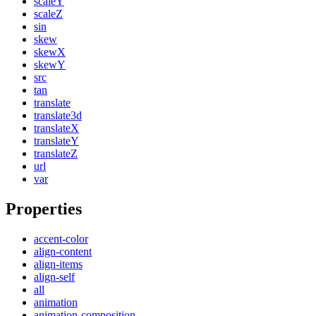
scaleY
scaleZ
sin
skew
skewX
skewY
src
tan
translate
translate3d
translateX
translateY
translateZ
url
var
Properties
accent-color
align-content
align-items
align-self
all
animation
animation-composition