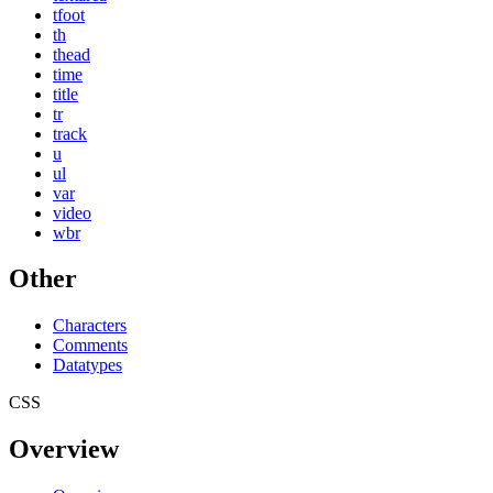
tfoot
th
thead
time
title
tr
track
u
ul
var
video
wbr
Other
Characters
Comments
Datatypes
CSS
Overview