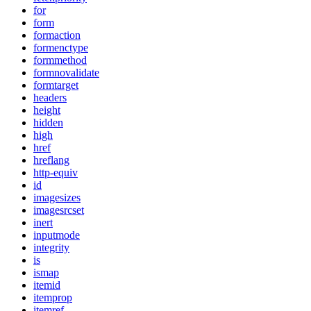
for
form
formaction
formenctype
formmethod
formnovalidate
formtarget
headers
height
hidden
high
href
hreflang
http-equiv
id
imagesizes
imagesrcset
inert
inputmode
integrity
is
ismap
itemid
itemprop
itemref