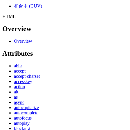
和合本 (CUV)
HTML
Overview
Overview
Attributes
abbr
accept
accept-charset
accesskey
action
alt
as
async
autocapitalize
autocomplete
autofocus
autoplay
blocking