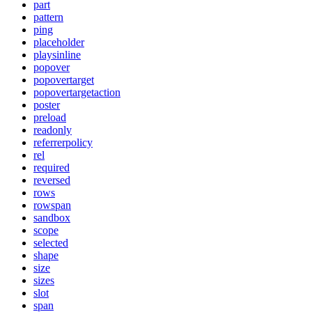
part
pattern
ping
placeholder
playsinline
popover
popovertarget
popovertargetaction
poster
preload
readonly
referrerpolicy
rel
required
reversed
rows
rowspan
sandbox
scope
selected
shape
size
sizes
slot
span