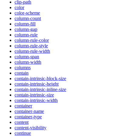
clip-path
color
color-scheme
column-count
column-fill
column-gap
column-rule
column-rule-color
column-rule-style
column-rule-width
column-span
column-width
columns
contain
contain-intrinsic-block-size
contain-intrinsic-height
contain-intrinsic-inline-size
contain-intrinsic-size
contain-intrinsic-width
container
container-name
container-type
content
content-visibility
continue