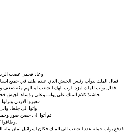
وعاد فحمي غضب الرب على اسرائيل فاهاج عليهم داود قائلا امض واحص اسرائيل ويهوذا.
فقال الملك ليوآب رئيس الجيش الذي عنده طف في جميع اسباط اسرائيل من دان الى بئر سبع وعدّوا الشعب فاعلم عدد الشعب.
فقال يوآب للملك ليزد الرب الهك الشعب امثالهم مئة ضعف وعينا سيدي الملك ناظرتان. ولكن لماذا يسر سيدي الملك بهذا الأمر.
فاشتدّ كلام الملك على يوآب وعلى رؤساء الجيش فخرج يوآب ورؤساء الجيش من عند الملك ليعدّوا الشعب اي اسرائيل.
فعبروا الاردن ونزلوا
وأتوا الى جلعاد وال
ثم أتوا الى حصن صور وجميع 
وطافوا كل الارض وجاءوا في نهاية تسعة اشهر وعشرين يوما الى اورشليم.
فدفع يوآب جملة عدد الشعب الى الملك فكان اسرائيل ثمان مئ