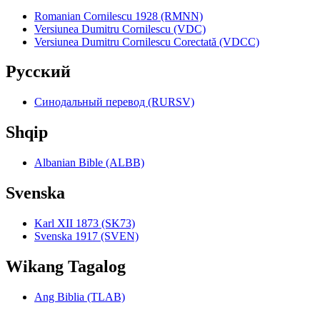
Romanian Cornilescu 1928 (RMNN)
Versiunea Dumitru Cornilescu (VDC)
Versiunea Dumitru Cornilescu Corectată (VDCC)
Pyccкий
Синодальный перевод (RURSV)
Shqip
Albanian Bible (ALBB)
Svenska
Karl XII 1873 (SK73)
Svenska 1917 (SVEN)
Wikang Tagalog
Ang Biblia (TLAB)