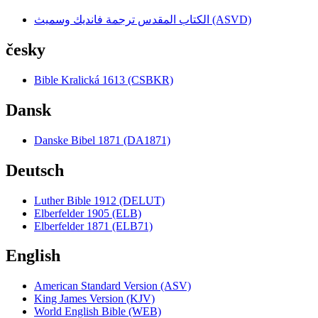
الكتاب المقدس ترجمة فانديك وسميث (ASVD)
česky
Bible Kralická 1613 (CSBKR)
Dansk
Danske Bibel 1871 (DA1871)
Deutsch
Luther Bible 1912 (DELUT)
Elberfelder 1905 (ELB)
Elberfelder 1871 (ELB71)
English
American Standard Version (ASV)
King James Version (KJV)
World English Bible (WEB)