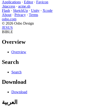
Applications
·
Editor
·
Favicon
.htaccess
·
acme.sh
Flash
·
SketchUp
·
Unity
·
Xcode
About
·
Privacy
·
Terms
osbo.com
© 2026 Osbo Design
JESUS
BIBLE
Overview
Overview
Search
Search
Download
Download
العربية