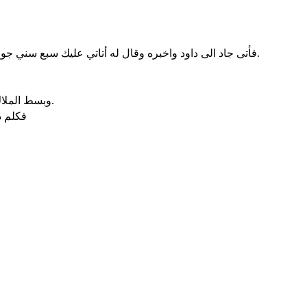
فأتى جاد الى داود واخبره وقال له أتاتي عليك سبع سني جوع في ارضك ام تهرب ثلاثة اشهر امام اعدائك وهم يتبعونك ام يكون ثلاثة ايام وبأ في ارضك. فالآن اعرف وانظر ماذا ارد جوابا على مرسلي.
وبسط الملاك يده على اورشليم ليهلكها فندم الرب عن الشر وقال للملاك المهلك الشعب كفى. الآن رد يدك. وكان ملاك الرب عند بيدر ارونة اليبوسي.
فكلم د