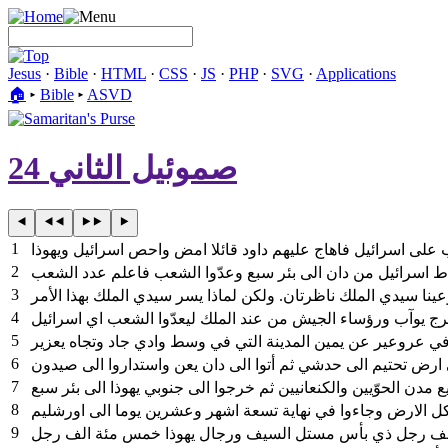
Jesus
·
Bible
·
HTML
·
CSS
·
JS
·
PHP
·
SVG
·
Applications
🏠︎
▸
Bible
▸
ASVD
صموئيل الثاني 24
1
2
3
4
5
 في عروعير عن يمين المدينة التي في وسط وادي جاد وتجاه يعزير
6
ى ارض تحتيم الى حدشي ثم أتوا الى دان يعن واستداروا الى صيدون
7
مدن الحوّيين والكنعانيين ثم خرجوا الى جنوبي يهوذا الى بئر سبع
8
9
ة الف رجل ذي بأس مستل السيف ورجال يهوذا خمس مئة الف رجل