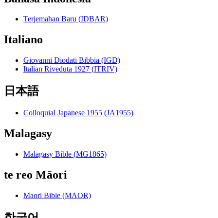
Terjemahan Baru (IDBAR)
Italiano
Giovanni Diodati Bibbia (IGD)
Italian Riveduta 1927 (ITRIV)
日本語
Colloquial Japanese 1955 (JA1955)
Malagasy
Malagasy Bible (MG1865)
te reo Māori
Maori Bible (MAOR)
한국어