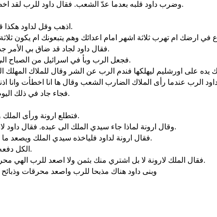
وضرب داود قلبه بعدما عدّ الشعب. فقال داود للرب لقد اخطأت جدا في ما فعلت والآن يا رب ازل اثم عبدك لاني انحمقت جدا.
اذهب وقل لداود هكذا قال الرب. ثلاثة انا عارض عليك فاختر لنفسك واحدا منها فافعله بك.
فقال داود لجاد قد ضاق بي الأمر جدا. فلنسقط في يد الرب لان مراحمه كثيرة ولا اسقط في يد انسان.
فجعل الرب وبأ في اسرائيل من الصباح الى الميعاد فمات من الشعب من دان الى بئر سبع سبعون الف رجل.
اود الرب عندما رأى الملاك الضارب الشعب وقال ها انا اخطأت وانا اذنب
فجاء جاد في ذلك اليوم الى داود وقال له اصعد واقم للرب مذبحا في بيدر ارونة اليبوسي.
فتطلع ارونة ورأى الملك وعبيده يقبلون اليه فخرج ارونة وسجد للملك على وجهه الى الارض.
وقال ارونة لماذا جاء سيدي الملك الى عبده. فقال داود لاشتري منك البيدر لكي ابني مذبحا للرب فتكفّ الضربة عن الشعب.
فقال ارونة لداود فلياخذه سيدي الملك ويصعد ما يحسن في عينيه. انظر. البقر للمحرقة والنوارج وادوات البقر حطبا.
الكل دفعه ارونة المالك الى الملك. وقال ارونة للملك الرب الهك يرضى عنك.
فقال الملك لارونة لا بل اشتري منك بثمن ولا اصعد للرب الهي محرقات مجانية. فاشترى داود البيدر والبقر بخمسين شاقلا من الفضة.
وبنى داود هناك مذبحا للرب واصعد محرقات وذبائ