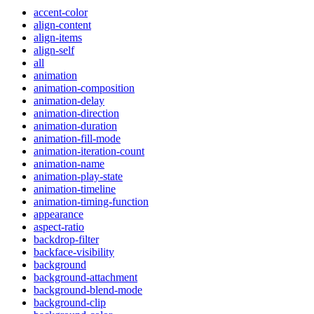
accent-color
align-content
align-items
align-self
all
animation
animation-composition
animation-delay
animation-direction
animation-duration
animation-fill-mode
animation-iteration-count
animation-name
animation-play-state
animation-timeline
animation-timing-function
appearance
aspect-ratio
backdrop-filter
backface-visibility
background
background-attachment
background-blend-mode
background-clip