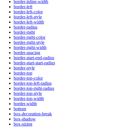
border-inline-width
border-left
border-left-color
border-left-style
border-left-width
border-radius
border-right
border-right-color
border-right-style
border-right-width
border-spacing
border-start-end-radius
border-start-start-radius
border-style
border-top
border-top-color
border-top-left-radius
border-top-right-radius
border-top-style
border-top-width
border-width
bottom
box-decoration-break
box-shadow
box-sizing