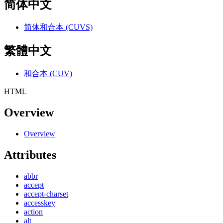
简体中文
简体和合本 (CUVS)
繁體中文
和合本 (CUV)
HTML
Overview
Overview
Attributes
abbr
accept
accept-charset
accesskey
action
alt