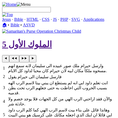
Jesus
·
Bible
·
HTML
·
CSS
·
JS
·
PHP
·
SVG
·
Applications
🏠︎
▸
Bible
▸
ASVD
الملوك الأول 5
وارسل حيرام ملك صور عبيده الى سليمان لانه سمع انهم
1
مسحوه ملكا مكان ابيه لان حيرام كان محبا لداود كل الايام.
2
فارسل سليمان الى حيرام يقول
انت تعلم داود ابي انه لم يستطع ان يبني بيتا لاسم الرب الهه
3
بسبب الحروب التي احاطت به حتى جعلهم الرب تحت بطن
قدميه.
والآن فقد اراحني الرب الهي من كل الجهات فلا يوجد خصم ولا
4
حادثة شر.
وهانذا قائل على بناء بيت لاسم الرب الهي كما كلم الرب داود
5
ابي قائلا ان ابنك الذي اجعله مكانك على كرسيك هو يبني البيت