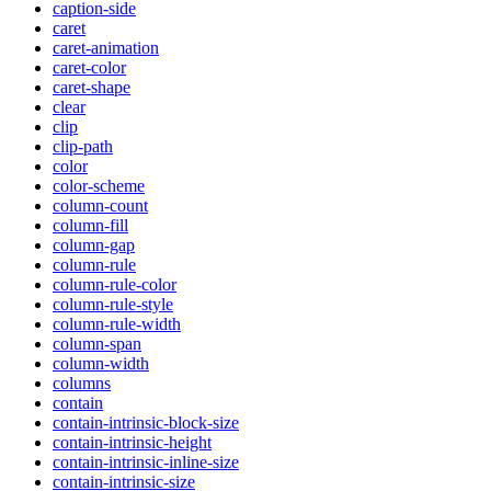
caption-side
caret
caret-animation
caret-color
caret-shape
clear
clip
clip-path
color
color-scheme
column-count
column-fill
column-gap
column-rule
column-rule-color
column-rule-style
column-rule-width
column-span
column-width
columns
contain
contain-intrinsic-block-size
contain-intrinsic-height
contain-intrinsic-inline-size
contain-intrinsic-size