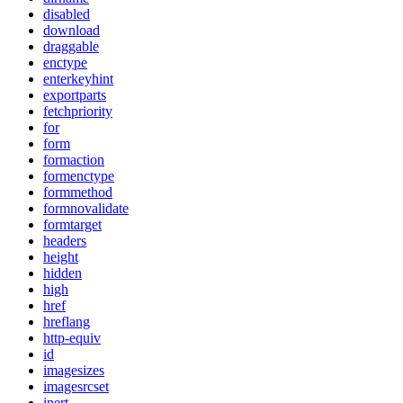
disabled
download
draggable
enctype
enterkeyhint
exportparts
fetchpriority
for
form
formaction
formenctype
formmethod
formnovalidate
formtarget
headers
height
hidden
high
href
hreflang
http-equiv
id
imagesizes
imagesrcset
inert