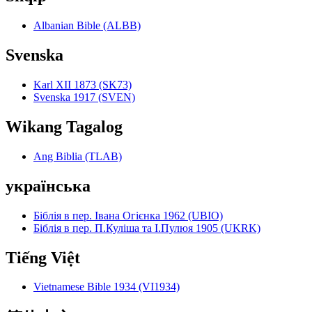
Albanian Bible (ALBB)
Svenska
Karl XII 1873 (SK73)
Svenska 1917 (SVEN)
Wikang Tagalog
Ang Biblia (TLAB)
українська
Біблія в пер. Івана Огієнка 1962 (UBIO)
Біблія в пер. П.Куліша та І.Пулюя 1905 (UKRK)
Tiếng Việt
Vietnamese Bible 1934 (VI1934)