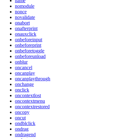
name
nomodule
nonce
novalidate
onabort
onafterprint
onauxclick
onbeforeinput
onbeforeprint
onbeforetoggle
onbeforeunload
onblur
oncancel
oncanplay
oncanplaythrough
onchange
onclick
oncontextlost
oncontextmenu
oncontextrestored
oncopy
oncut
ondblclick
ondrag
ondragend