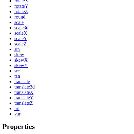
rotateX
rotateY
rotateZ
round
scale
scale3d
scaleX
scaleY
scaleZ
sin
skew
skewX
skewY
src
tan
translate
translate3d
translateX
translateY
translateZ
url
var
Properties