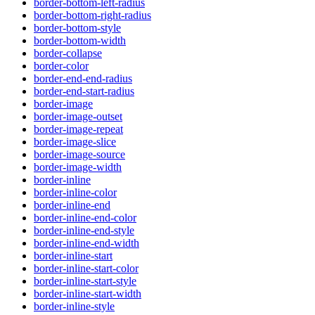
border-bottom-left-radius
border-bottom-right-radius
border-bottom-style
border-bottom-width
border-collapse
border-color
border-end-end-radius
border-end-start-radius
border-image
border-image-outset
border-image-repeat
border-image-slice
border-image-source
border-image-width
border-inline
border-inline-color
border-inline-end
border-inline-end-color
border-inline-end-style
border-inline-end-width
border-inline-start
border-inline-start-color
border-inline-start-style
border-inline-start-width
border-inline-style