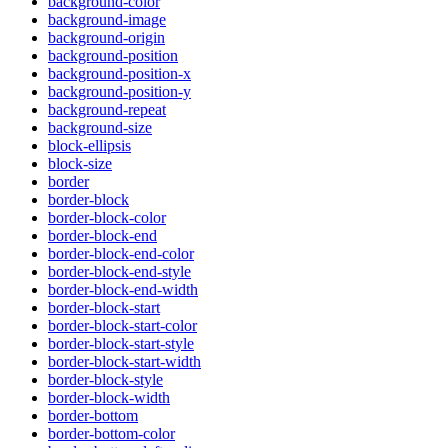
background-color
background-image
background-origin
background-position
background-position-x
background-position-y
background-repeat
background-size
block-ellipsis
block-size
border
border-block
border-block-color
border-block-end
border-block-end-color
border-block-end-style
border-block-end-width
border-block-start
border-block-start-color
border-block-start-style
border-block-start-width
border-block-style
border-block-width
border-bottom
border-bottom-color