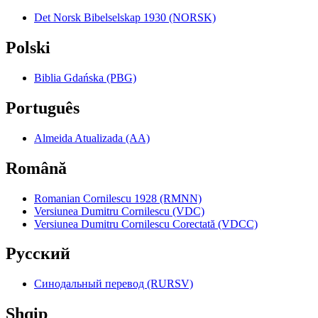
Det Norsk Bibelselskap 1930 (NORSK)
Polski
Biblia Gdańska (PBG)
Português
Almeida Atualizada (AA)
Română
Romanian Cornilescu 1928 (RMNN)
Versiunea Dumitru Cornilescu (VDC)
Versiunea Dumitru Cornilescu Corectată (VDCC)
Pyccкий
Синодальный перевод (RURSV)
Shqip