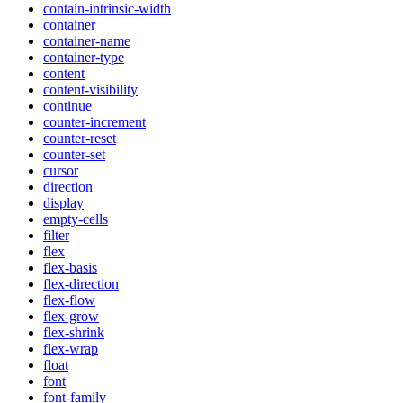
contain-intrinsic-width
container
container-name
container-type
content
content-visibility
continue
counter-increment
counter-reset
counter-set
cursor
direction
display
empty-cells
filter
flex
flex-basis
flex-direction
flex-flow
flex-grow
flex-shrink
flex-wrap
float
font
font-family