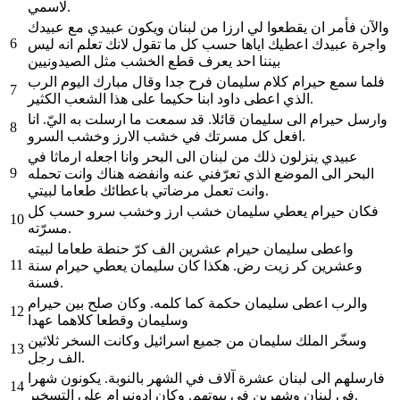
لاسمي.
والآن فأمر ان يقطعوا لي ارزا من لبنان ويكون عبيدي مع عبيدك
6
واجرة عبيدك اعطيك اياها حسب كل ما تقول لانك تعلم انه ليس
بيننا احد يعرف قطع الخشب مثل الصيدونيين
فلما سمع حيرام كلام سليمان فرح جدا وقال مبارك اليوم الرب
7
الذي اعطى داود ابنا حكيما على هذا الشعب الكثير.
وارسل حيرام الى سليمان قائلا. قد سمعت ما ارسلت به اليّ. انا
8
افعل كل مسرتك في خشب الارز وخشب السرو.
عبيدي ينزلون ذلك من لبنان الى البحر وانا اجعله ارماثا في
9
البحر الى الموضع الذي تعرّفني عنه وانفضه هناك وانت تحمله
وانت تعمل مرضاتي باعطائك طعاما لبيتي.
فكان حيرام يعطي سليمان خشب ارز وخشب سرو حسب كل
10
مسرّته.
واعطى سليمان حيرام عشرين الف كرّ حنطة طعاما لبيته
11
وعشرين كر زيت رض. هكذا كان سليمان يعطي حيرام سنة
فسنة.
والرب اعطى سليمان حكمة كما كلمه. وكان صلح بين حيرام
12
وسليمان وقطعا كلاهما عهدا
وسخّر الملك سليمان من جميع اسرائيل وكانت السخر ثلاثين
13
الف رجل.
فارسلهم الى لبنان عشرة آلاف في الشهر بالنوبة. يكونون شهرا
14
في لبنان وشهرين في بيوتهم. وكان ادونيرام على التسخير.