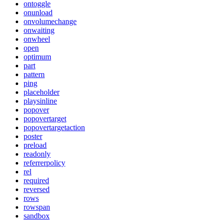
ontoggle
onunload
onvolumechange
onwaiting
onwheel
open
optimum
part
pattern
ping
placeholder
playsinline
popover
popovertarget
popovertargetaction
poster
preload
readonly
referrerpolicy
rel
required
reversed
rows
rowspan
sandbox