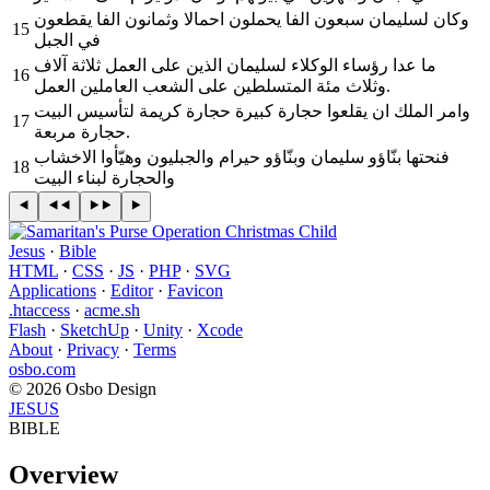
وكان لسليمان سبعون الفا يحملون احمالا وثمانون الفا يقطعون
15
في الجبل
ما عدا رؤساء الوكلاء لسليمان الذين على العمل ثلاثة آلاف
16
وثلاث مئة المتسلطين على الشعب العاملين العمل.
وامر الملك ان يقلعوا حجارة كبيرة حجارة كريمة لتأسيس البيت
17
حجارة مربعة.
فنحتها بنّاؤو سليمان وبنّاؤو حيرام والجبليون وهيّأوا الاخشاب
18
والحجارة لبناء البيت
Jesus
·
Bible
HTML
·
CSS
·
JS
·
PHP
·
SVG
Applications
·
Editor
·
Favicon
.htaccess
·
acme.sh
Flash
·
SketchUp
·
Unity
·
Xcode
About
·
Privacy
·
Terms
osbo.com
© 2026 Osbo Design
JESUS
BIBLE
Overview