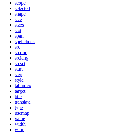
scope
selected
shape
size
sizes
slot
span
spellcheck
src
srcdoc
srclang
srcset
start
step
style
tabindex
target
title
translate
type
usemap
value
width
wrap