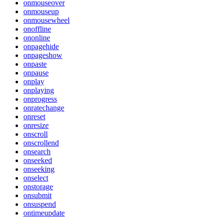
onmouseover
onmouseup
onmousewheel
onoffline
ononline
onpagehide
onpageshow
onpaste
onpause
onplay
onplaying
onprogress
onratechange
onreset
onresize
onscroll
onscrollend
onsearch
onseeked
onseeking
onselect
onstorage
onsubmit
onsuspend
ontimeupdate