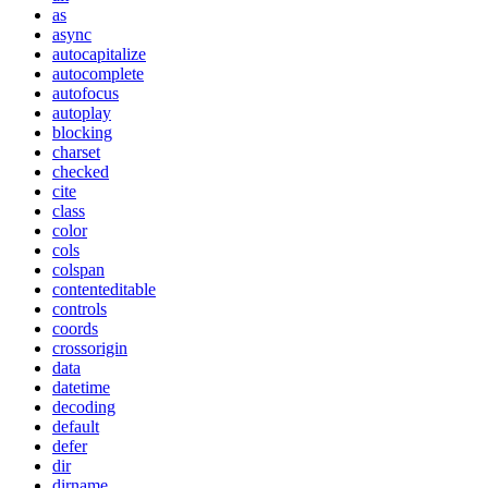
as
async
autocapitalize
autocomplete
autofocus
autoplay
blocking
charset
checked
cite
class
color
cols
colspan
contenteditable
controls
coords
crossorigin
data
datetime
decoding
default
defer
dir
dirname