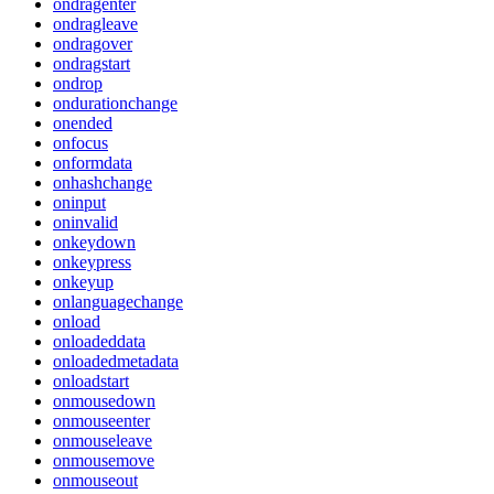
ondragenter
ondragleave
ondragover
ondragstart
ondrop
ondurationchange
onended
onfocus
onformdata
onhashchange
oninput
oninvalid
onkeydown
onkeypress
onkeyup
onlanguagechange
onload
onloadeddata
onloadedmetadata
onloadstart
onmousedown
onmouseenter
onmouseleave
onmousemove
onmouseout