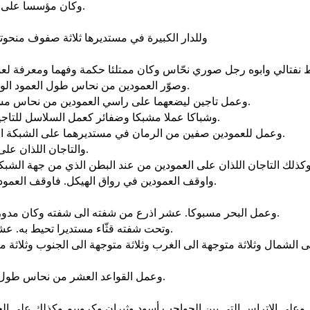
وكان مؤسسا على حجارة كريمة حجارة عظيمة حجارة عشر اذرع وحجارة ثمان اذرع.
وللدار الكبيرة في مستديرها ثلاثة صفوف منحوتة
وصوّر العمودين من نحاس طول العمود الواحد ثمانية عشر ذراعا. وخيط اثنتا عشرة ذراعا يحيط بالعمود الآخر.
وعمل تاجين ليضعهما على راسي العمودين من نحاس مسبوك. طول التاج الواحد خمس اذرع وطول التاج الآخر خمس اذرع.
وشباكا عملا مشبكا وضفائر كعمل السلاسل للتاجين اللذين على راسي العمودين سبعا للتاج الواحد وسبعا للتاج الآخر.
وعمل للعمودين صفين من الرمان في مستديرهما على الشبكة الواحدة لتغطية التاج الذي على راس العمود وهكذا عمل للتاج الآخر.
والتاجان اللذان على راسي العمودين من صيغة السوسن كما في الرواق هما اربع اذرع.
واوقف العمودين في رواق الهيكل. فاوقف العمود الايمن ودعا اسمه ياكين. ثم اوقف العمود الايسر ودعا اسمه بوعز.
وعمل البحر مسبوكا. عشر اذرع من شفته الى شفته وكان مدورا مستديرا. ارتفاعه خمس اذرع وخيط ثلاثون ذراعا يحيط به بدائره.
وتحت شفته قثّاء مستديرا تحيط به. عشر للذراع. محيطة بالبحر بمستديره صفّين. القثاء قد سبكت بسبكه.
وعمل القواعد العشر من نحاس طول القاعدة الواحدة اربع اذرع وعرضها اربع اذرع وارتفاعها ثلاث اذرع.
وعلى الاتراس التي بين الحواجب أسود وثيران وكروبيم وكذلك على الحواجب من فوق. ومن تحت الأسود والثيران قلائد زهور عمل مدلّى.