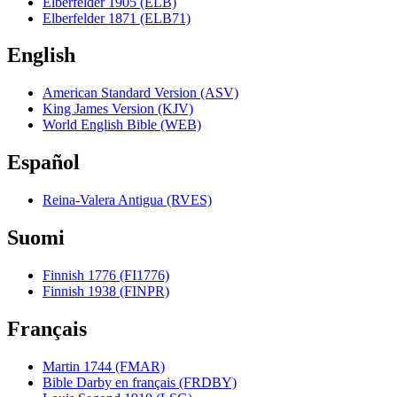
Elberfelder 1905 (ELB)
Elberfelder 1871 (ELB71)
English
American Standard Version (ASV)
King James Version (KJV)
World English Bible (WEB)
Español
Reina-Valera Antigua (RVES)
Suomi
Finnish 1776 (FI1776)
Finnish 1938 (FINPR)
Français
Martin 1744 (FMAR)
Bible Darby en français (FRDBY)