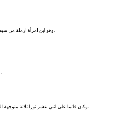
وهو ابن امرأة ارملة من سبط نفتالي وابوه رجل صوري نحّاس وكان ممتلئا حكمة وفهما ومعرفة لعمل كل عمل في النحاس. فأتى الى الملك سليمان وعمل كل عمله.
وكذلك التاجان اللذان على العمودين من عند البطن الذي من جهة الشبكة صاعدا. والرمانات مئتان على صفوف مستديرة على التاج الثاني.
وكان قائما على اثني عشر ثورا ثلاثة متوجهة الى الشمال وثلاثة متوجهة الى الغرب وثلاثة متوجهة الى الجنوب وثلاثة متوجهة الى الشرق. والبحر عليها من فوق وجميع اعجازها الى داخل.