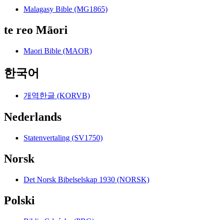
Malagasy Bible (MG1865)
te reo Māori
Maori Bible (MAOR)
한국어
개역한글 (KORVB)
Nederlands
Statenvertaling (SV1750)
Norsk
Det Norsk Bibelselskap 1930 (NORSK)
Polski