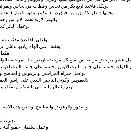
ولكل قاعدة اربع بكر من نحاس وقطاب من نحاس ولقوائمها الاربع اكتاف والاكتاف مسبوكة تحت المرحضة بجانب كل قلادة.
وفمها داخل الاكليل ومن فوق ذراع. وفمها مدور كعمل قاعدة ذراع ونصف ذراع. وايضا على فمها نقش. واتراسها مربعة لا مدورة.
والبكر الاربع تحت الاتراس وخطاطيف البكر في القاعدة وارتفاع البكرة الواحدة ذراع ونصف ذراع.
وعمل البكر كعمل بكرة مركبة. خطاطيفها وأطرها واصابعها وقبوبها كلها مسبوكة.
واعلى القاعدة مقبّب مستدير على ارتفاع نصف ذراع من اعلى القاعدة. اياديها واتراسها منها.
ونقش على الواح اياديها وعلى اتراسها كروبيم واسودا ونخيلا كسعة كل واحدة وقلائد زهور مستديرة.
هكذا عمل القواعد العشر. لجميعها سبك واحد وقياس واحد وشكل واحد.
القواعد خمسا على جانب البيت الايمن وخمسا على جانب البيت الايسر
وعمل حيرام المراحض والرفوش والمناضح وانتهى حيرام من جميع العمل الذي عمله للملك سليمان لبيت الرب.
العمودين وكرتي التاجين اللذين على راسي العمودين والشبكتين لتغطية كرتي التاجين اللذين على راسي العمودين.
واربع مئة الرمانة التي للشبكتين صفّا رمان للشبكة الواحدة لاجل تغطية كرتي التاجين اللذين على العمودين.
والقدور والرفوش والمناضح. وجميع هذه الآنية التي عملها حيرام للملك سليمان لبيت الرب هي من نحاس مصقول.
في غور الاردن سبكها الملك ف.
وترك سليمان وزن جميع الآنية لانها كثيرة جدا جدا. لم يتحقق وزن النحاس.
وعمل سليمان جميع آنية بيت الرب المذبح من ذهب والمائدة التي عليها خبز الوجوه من ذهب.