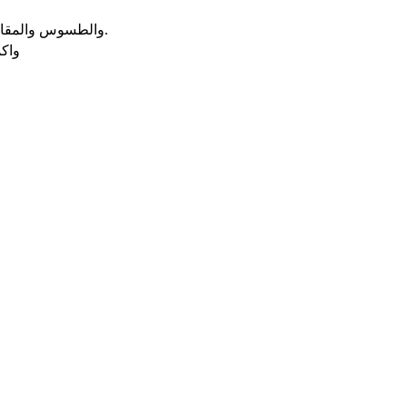
والطسوس والمقاصّ والمناضح والصحون والمجامر من ذهب خالص. والوصل لمصاريع البيت الداخلي اي لقدس الاقداس ولابواب البيت اي الهيكل من ذهب.
واكم