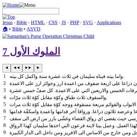
Jesus
·
Bible
·
HTML
·
CSS
·
JS
·
PHP
·
SVG
·
Applications
🏠︎
▸
Bible
▸
ASVD
الملوك الأول 7
1
واما بيته فبناه سليمان في ثلاث عشرة سنة واكمل كل بيته.
2
3
4
والسقوف ثلاث طباق وكوّة مقابل كوّة ثلاث مرّات.
5
6
7
8
9