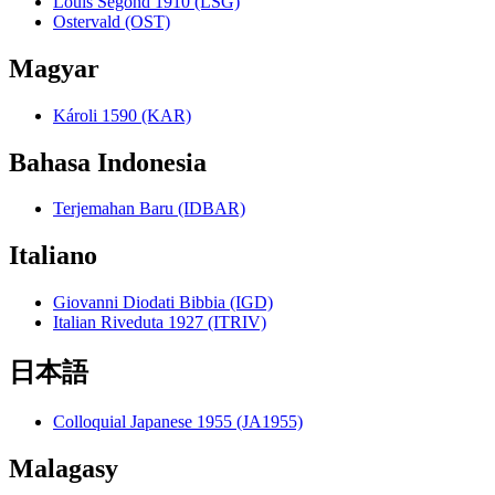
Louis Segond 1910 (LSG)
Ostervald (OST)
Magyar
Károli 1590 (KAR)
Bahasa Indonesia
Terjemahan Baru (IDBAR)
Italiano
Giovanni Diodati Bibbia (IGD)
Italian Riveduta 1927 (ITRIV)
日本語
Colloquial Japanese 1955 (JA1955)
Malagasy