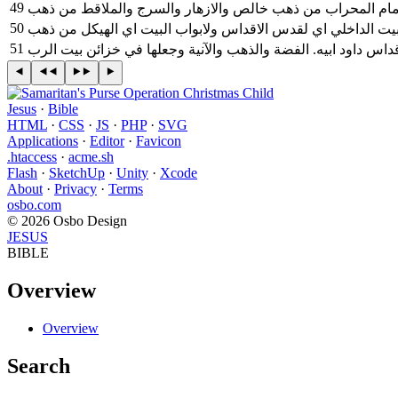
49
50
51
اس داود ابيه. الفضة والذهب والآنية وجعلها في خزائن بيت الرب
Jesus
·
Bible
HTML
·
CSS
·
JS
·
PHP
·
SVG
Applications
·
Editor
·
Favicon
.htaccess
·
acme.sh
Flash
·
SketchUp
·
Unity
·
Xcode
About
·
Privacy
·
Terms
osbo.com
© 2026 Osbo Design
JESUS
BIBLE
Overview
Overview
Search