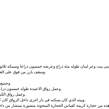
وسقف بارز من فوق على الغرفات الخمس والاربعين التي على الاعمدة. كل صفّ خمس عشرة.
وجميع الابواب والقوائم مربعة مسقوفة ووجه كوّة مقابل كوّة ثلاث مرات.
وعمل رواق الاعمدة طوله خمسون ذراعا وعرضه ثلاثون ذراعا. ورواقا آخر قدامها واعمدة واسكفّة قدامها.
وعمل رواق الكرسي حيث يقضي اي رواق القضاء وغشّي بارز من ارض الى سقف.
وبيته الذي كان يسكنه في دار اخرى داخل الرواق كان كهذا العمل. وعمل بيتا لابنة فرعون التي اخذها سليمان كهذا الرواق.