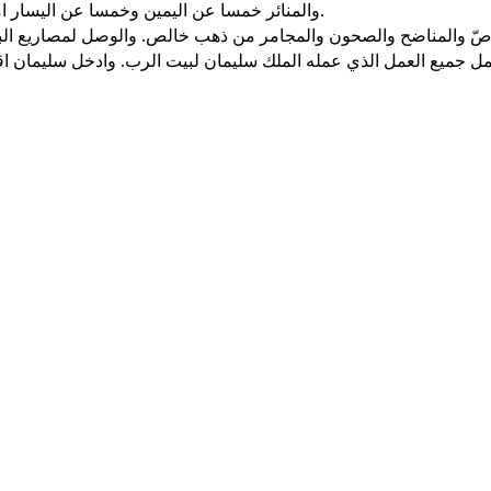
والمنائر خمسا عن اليمين وخمسا عن اليسار امام المحراب من ذهب خالص والازهار والسرج والملاقط من ذهب.
ل جميع العمل الذي عمله الملك سليمان لبيت الرب. وادخل سليمان اقد