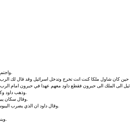
واجتمع كل اسرائيل الى داود في حبرون قائلين هوذا عظمك ولحمك نحن.
يل الى الملك الى حبرون فقطع داود معهم عهدا في حبرون امام الرب
وذهب داود وكل اسرائيل الى اورشليم اي يبوس. وهناك اليبوسيون سكان الارض.
وقال سكان يبوس لداود لا تدخل الى هنا. فاخذ داود حصن صهيون. هي مدينة داود.
وقال داود ان الذي يضرب اليبوسيين اولا يكون راسا وقائدا. فصعد اولا يوآب ابن صروية فصار راسا.
وبنى المدينة حواليها من القلعة الى ما حولها. ويوآب جدّد سائر المدينة.