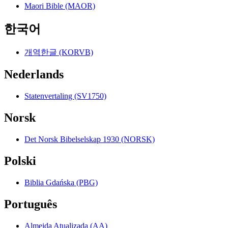
Maori Bible (MAOR)
한국어
개역한글 (KORVB)
Nederlands
Statenvertaling (SV1750)
Norsk
Det Norsk Bibelselskap 1930 (NORSK)
Polski
Biblia Gdańska (PBG)
Português
Almeida Atualizada (AA)