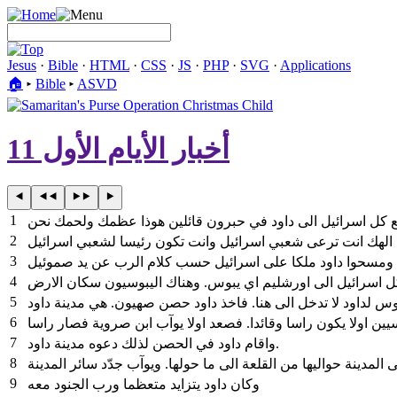
Jesus
·
Bible
·
HTML
·
CSS
·
JS
·
PHP
·
SVG
·
Applications
🏠︎
▸
Bible
▸
ASVD
أخبار الأيام الأول 11
1
2
3
 ومسحوا داود ملكا على اسرائيل حسب كلام الرب عن يد صموئيل
4
5
6
7
واقام داود في الحصن لذلك دعوه مدينة داود.
8
9
وكان داود يتزايد متعظما ورب الجنود معه