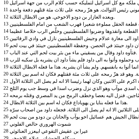
10
11
12
وبعده العازار بن دودو الاخوخي. هو من الابطال الثلاثة.
13
14
15
16
17
فتأوه داود وقال من يسقيني ماء من بئر بيت لحم التي عند الباب.
18
اب وحملوه وأتوا به الى داود فلم يشأ داود ان يشربه بل سكبه للرب
19
20
21
22
23
24
هذا ما فعله بنايا بن يهوياداع فكان له اسم بين الثلاثة الابطال.
25
ى الثلاثين الا انه لم يصل الى الثلاثة. فجعله داود من اصحاب سرّه
26
بطال الجيش هم عسائيل اخو يوآب والحانان بن دودو من بيت لحم
27
شموت الهروري حالص الفلوني
28
عيرا بن عقيش التقوعي ابيعزر العناثوثي
29
سبكاي الحوشاتي عيلاي الاخوخي