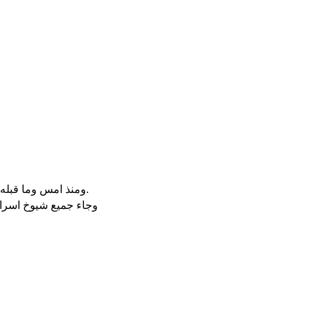
ومنذ امس وما قبله حين كان شاول ملكا كنت انت تخرج وتدخل اسرائيل وقد قال لك الرب الهك انت ترعى شعبي اسرائيل وانت تكون رئيسا لشعبي اسرائيل.
وجاء جميع شيوخ اسرائ