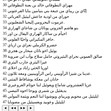
30
مهراي النطوفاتي خالد بن بعنة النطوفاتي
31
إتّاي بن ريباي من جبعة بني بنيامين بنايا الفرعتوني
32
حوراي من اودية جاعش ابيئيل العرباتي
33
عزموت البحرومي إليحبا الشعلبوني.
34
بنو هاشم الجزوني يوناثان بن شاجاي الهراري
35
اخيآم بن ساكار الهراري اليفال بن اور
36
حافر المكيراتي واخيّا الفلوني.
37
حصرو الكرملي نعراي بن ازباي
38
يوئيل اخو ناثان مبحار بن هجري
39
صالق العموني نحراي البئيروتي حامل سلاح يوآب ابن صروية
40
عيرا اليثري جارب اليثري
41
اوريا الحثي زاباد بن احلاي
42
عدينا بن شيزا الرأوبيني راس الرأوبينيين ومعه ثلاثون.
43
حانان ابن معكة يوشافاط المثني
44
عزيا العشتروتي شاماع ويعوئيل ابنا حوثام العروعيري
45
يديعئيل بن شمري ويوحا اخوه التيصي
46
ايليئيل من محويم ويريباي ويوشويا ابنا النعم ويثمة الموآبي
47
ايليئيل وعوبيد ويعسيئيل من مصوبايا