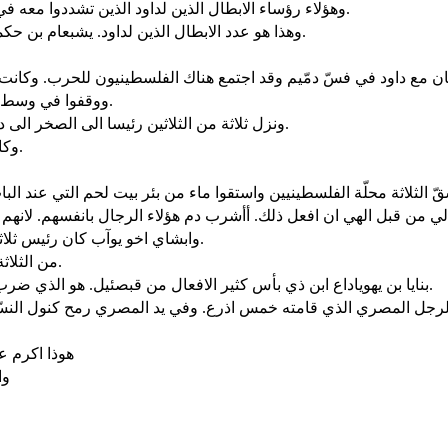
وهؤلاء رؤساء الابطال الذين لداود الذين تشددوا معه في ملكه مع كل اسرائيل لتمليكه حسب كلام الرب من جهة اسرائيل.
وهذا هو عدد الابطال الذين لداود. يشبعام بن حكموني رئيس الثوالث. هو هزّ رمحه على ثلاث مئة قتلهم دفعة واحدة.
ووقفوا في وسط القطعة وانقذوها وضربوا الفلسطينيين وخلّص الرب خلاصا عظيما.
ونزل ثلاثة من الثلاثين رئيسا الى الصخر الى داود الى مغارة عدلام وجيش الفلسطينيين نازل في وادي الرفائيين.
وكان داود حينئذ في الحصن. وحفظة الفلسطينيين حينئذ في بيت لحم.
ّ الثلاثة محلّة الفلسطينيين واستقوا ماء من بئر بيت لحم التي عند الب
وابشاي اخو يوآب كان رئيس ثلاثة. وهو قد هزّ رمحه على ثلاث مئة فقتلهم فكان له اسم بين الثلاثة.
من الثلاثة اكرم على الاثنين وكان لهما رئيسا الا انه لم يصل الى الثلاثة الأول.
بنايا بن يهوياداع ابن ذي بأس كثير الافعال من قبصئيل. هو الذي ضرب اسدي موآب وهو الذي نزل وضرب اسدا في وسط جب يوم الثلج.
هوذا اكرم عل
وا