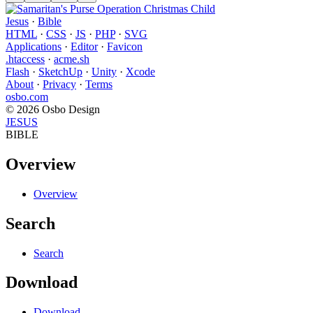
Jesus
·
Bible
HTML
·
CSS
·
JS
·
PHP
·
SVG
Applications
·
Editor
·
Favicon
.htaccess
·
acme.sh
Flash
·
SketchUp
·
Unity
·
Xcode
About
·
Privacy
·
Terms
osbo.com
© 2026 Osbo Design
JESUS
BIBLE
Overview
Overview
Search
Search
Download
Download