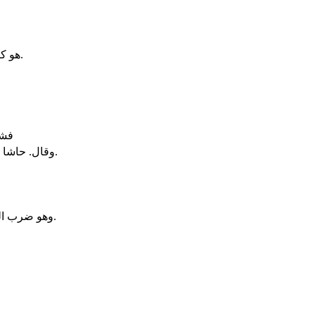
هو كان مع داود في فسّ دمّيم وقد اجتمع هناك الفلسطينيون للحرب. وكانت قطعة الحقل مملوءة شعيرا فهرب الشعب من امام الفلسطينيين.
فشق
وقال. حاشا لي من قبل الهي ان افعل ذلك. أأشرب دم هؤلاء الرجال بانفسهم. لانهم انما أتوا به بانفسهم. ولم يشأ ان يشربه. هذا ما فعله الابطال الثلاثة.
وهو ضرب الرجل المصري الذي قامته خمس اذرع. وفي يد المصري رمح كنول النسّاجين. فنزل اليه بعصا وخطف الرمح من يد المصري وقتله برمحه.