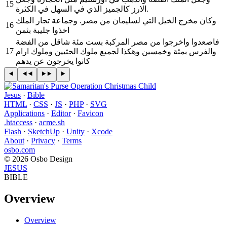
15
الارز كالجميز الذي في السهل في الكثرة.
وكان مخرج الخيل التي لسليمان من مصر. وجماعة تجار الملك
16
اخذوا جليبة بثمن
فاصعدوا واخرجوا من مصر المركبة بست مئة شاقل من الفضة
17
والفرس بمئة وخمسين وهكذا لجميع ملوك الحثيين وملوك ارام
كانوا يخرجون عن يدهم
Jesus
·
Bible
HTML
·
CSS
·
JS
·
PHP
·
SVG
Applications
·
Editor
·
Favicon
.htaccess
·
acme.sh
Flash
·
SketchUp
·
Unity
·
Xcode
About
·
Privacy
·
Terms
osbo.com
© 2026 Osbo Design
JESUS
BIBLE
Overview
Overview