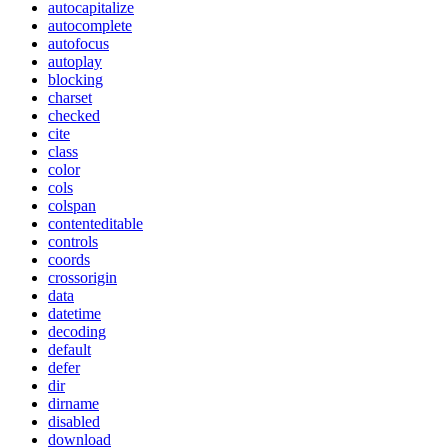
autocapitalize
autocomplete
autofocus
autoplay
blocking
charset
checked
cite
class
color
cols
colspan
contenteditable
controls
coords
crossorigin
data
datetime
decoding
default
defer
dir
dirname
disabled
download