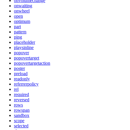
onvolumechange
onwaiting
onwheel
open
optimum
part
pattern
ping
placeholder
playsinline
popover
popovertarget
popovertargetaction
poster
preload
readonly
referrerpolicy
rel
required
reversed
rows
rowspan
sandbox
scope
selected