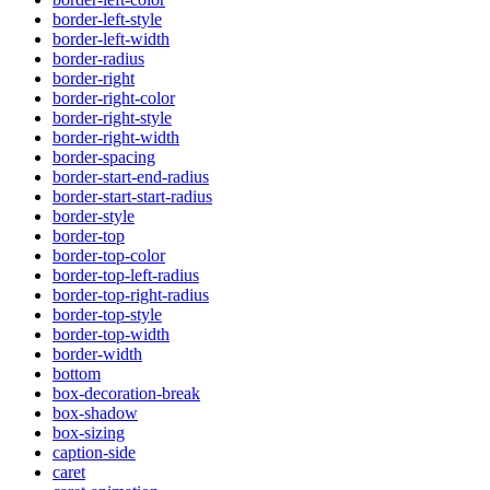
border-left-style
border-left-width
border-radius
border-right
border-right-color
border-right-style
border-right-width
border-spacing
border-start-end-radius
border-start-start-radius
border-style
border-top
border-top-color
border-top-left-radius
border-top-right-radius
border-top-style
border-top-width
border-width
bottom
box-decoration-break
box-shadow
box-sizing
caption-side
caret