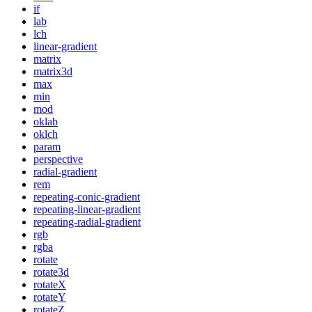
if
lab
lch
linear-gradient
matrix
matrix3d
max
min
mod
oklab
oklch
param
perspective
radial-gradient
rem
repeating-conic-gradient
repeating-linear-gradient
repeating-radial-gradient
rgb
rgba
rotate
rotate3d
rotateX
rotateY
rotateZ