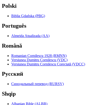
Polski
Biblia Gdańska (PBG)
Português
Almeida Atualizada (AA)
Română
Romanian Cornilescu 1928 (RMNN)
Versiunea Dumitru Cornilescu (VDC)
Versiunea Dumitru Cornilescu Corectată (VDCC)
Pyccкий
Синодальный перевод (RURSV)
Shqip
Albanian Bible (ALBB)