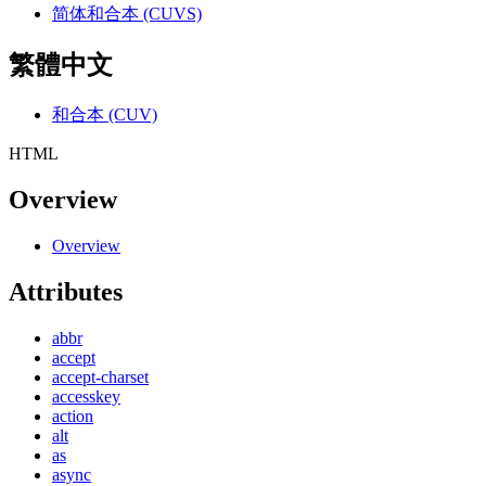
简体和合本 (CUVS)
繁體中文
和合本 (CUV)
HTML
Overview
Overview
Attributes
abbr
accept
accept-charset
accesskey
action
alt
as
async