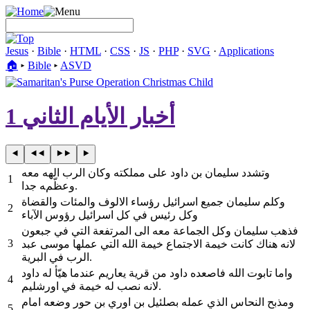
Jesus
·
Bible
·
HTML
·
CSS
·
JS
·
PHP
·
SVG
·
Applications
🏠︎
▸
Bible
▸
ASVD
أخبار الأيام الثاني 1
وتشدد سليمان بن داود على مملكته وكان الرب الهه معه
1
وعظّمه جدا.
وكلم سليمان جميع اسرائيل رؤساء الالوف والمئات والقضاة
2
وكل رئيس في كل اسرائيل رؤوس الآباء
فذهب سليمان وكل الجماعة معه الى المرتفعة التي في جبعون
3
لانه هناك كانت خيمة الاجتماع خيمة الله التي عملها موسى عبد
الرب في البرية.
واما تابوت الله فاصعده داود من قرية يعاريم عندما هيّأ له داود
4
لانه نصب له خيمة في اورشليم.
ومذبح النحاس الذي عمله بصلئيل بن اوري بن حور وضعه امام
5