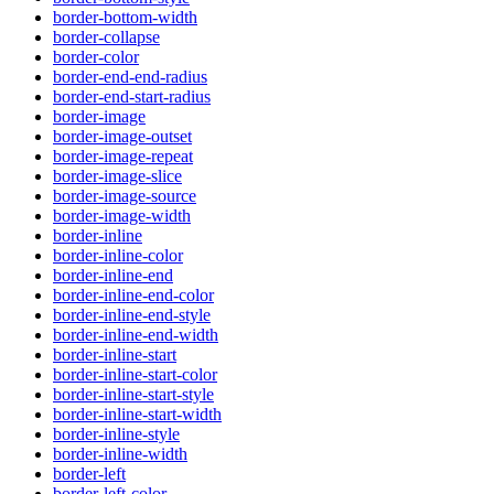
border-bottom-width
border-collapse
border-color
border-end-end-radius
border-end-start-radius
border-image
border-image-outset
border-image-repeat
border-image-slice
border-image-source
border-image-width
border-inline
border-inline-color
border-inline-end
border-inline-end-color
border-inline-end-style
border-inline-end-width
border-inline-start
border-inline-start-color
border-inline-start-style
border-inline-start-width
border-inline-style
border-inline-width
border-left
border-left-color