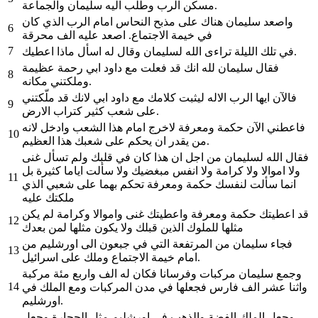
مسكن الرب وطلب اليه سليمان والجماعة.
واصعد سليمان هناك على مذبح النحاس امام الرب الذي كان
6
في خيمة الاجتماع. اصعد عليه الف محرقة
7
في تلك الليلة تراءى الله لسليمان وقال له اسأل ماذا اعطيك.
فقال سليمان لله انك قد فعلت مع داود ابي رحمة عظيمة
8
وملكتني مكانه.
فالآن ايها الرب الاله ليثبت كلامك مع داود ابي لانك قد ملّكتني
9
على شعب كثير كتراب الارض.
فاعطني الآن حكمة ومعرفة لاخرج امام هذا الشعب وادخل لانه
10
من يقدر ان يحكم على شعبك هذا العظيم.
فقال الله لسليمان من اجل ان هذا كان في قلبك ولم تسأل غنى
ولا اموالا ولا كرامة ولا انفس مبغضيك ولا سألت اياما كثيرة بل
11
انما سألت لنفسك حكمة ومعرفة تحكم بهما على شعبي الذي
ملكتك عليه
قد اعطيتك حكمة ومعرفة واعطيتك غنى واموالا وكرامة لم يكن
12
مثلها للملوك الذين قبلك ولا يكون مثلها لمن بعدك
فجاء سليمان من المرتفعة التي في جبعون الى اورشليم من
13
امام خيمة الاجتماع وملك على اسرائيل.
وجمع سليمان مركبات وفرسانا فكان له الف واربع مئة مركبة
14
واثنا عشر الف فارس فجعلها في مدن المركبات ومع الملك في
اورشليم.
وجعل الملك الفضة والذهب في اورشليم مثل الحجارة وجعل