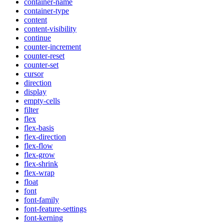
container-name
container-type
content
content-visibility
continue
counter-increment
counter-reset
counter-set
cursor
direction
display
empty-cells
filter
flex
flex-basis
flex-direction
flex-flow
flex-grow
flex-shrink
flex-wrap
float
font
font-family
font-feature-settings
font-kerning