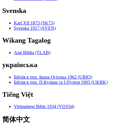
Svenska
Karl XII 1873 (SK73)
Svenska 1917 (SVEN)
Wikang Tagalog
Ang Biblia (TLAB)
українська
Біблія в пер. Івана Огієнка 1962 (UBIO)
Біблія в пер. П.Куліша та І.Пулюя 1905 (UKRK)
Tiếng Việt
Vietnamese Bible 1934 (VI1934)
简体中文