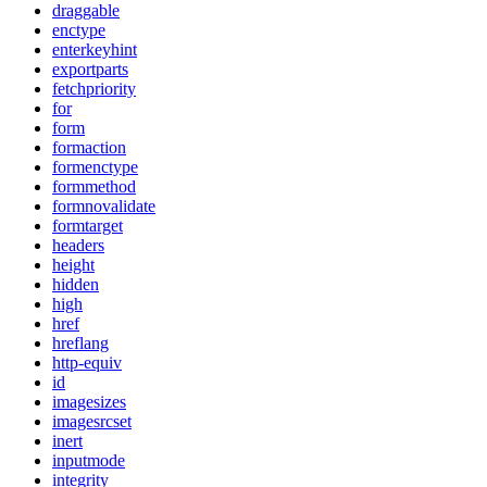
draggable
enctype
enterkeyhint
exportparts
fetchpriority
for
form
formaction
formenctype
formmethod
formnovalidate
formtarget
headers
height
hidden
high
href
hreflang
http-equiv
id
imagesizes
imagesrcset
inert
inputmode
integrity