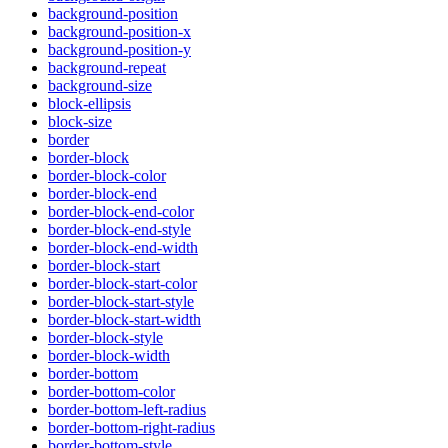
background-position
background-position-x
background-position-y
background-repeat
background-size
block-ellipsis
block-size
border
border-block
border-block-color
border-block-end
border-block-end-color
border-block-end-style
border-block-end-width
border-block-start
border-block-start-color
border-block-start-style
border-block-start-width
border-block-style
border-block-width
border-bottom
border-bottom-color
border-bottom-left-radius
border-bottom-right-radius
border-bottom-style