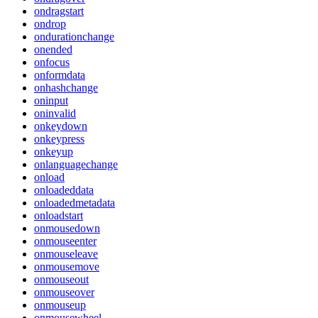
ondragstart
ondrop
ondurationchange
onended
onfocus
onformdata
onhashchange
oninput
oninvalid
onkeydown
onkeypress
onkeyup
onlanguagechange
onload
onloadeddata
onloadedmetadata
onloadstart
onmousedown
onmouseenter
onmouseleave
onmousemove
onmouseout
onmouseover
onmouseup
onmousewheel