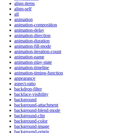
align-items
align-self
all
animation
animation-composition
animation-delay
animation-direction
animation-duration
animation-fill-mode
animation-iteration-count
animation-name
animation-play-state
animation-timeline
animation-timing-function
appearance
aspect-ratio
backdrop-filter
backface-visibility
background
background-attachment
background-blend-mode
background-clip
background-color
background-image
background-origin