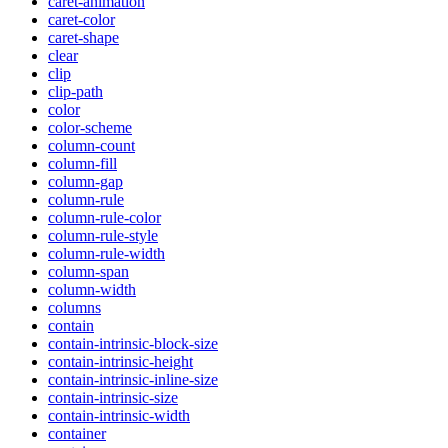
caret-animation
caret-color
caret-shape
clear
clip
clip-path
color
color-scheme
column-count
column-fill
column-gap
column-rule
column-rule-color
column-rule-style
column-rule-width
column-span
column-width
columns
contain
contain-intrinsic-block-size
contain-intrinsic-height
contain-intrinsic-inline-size
contain-intrinsic-size
contain-intrinsic-width
container