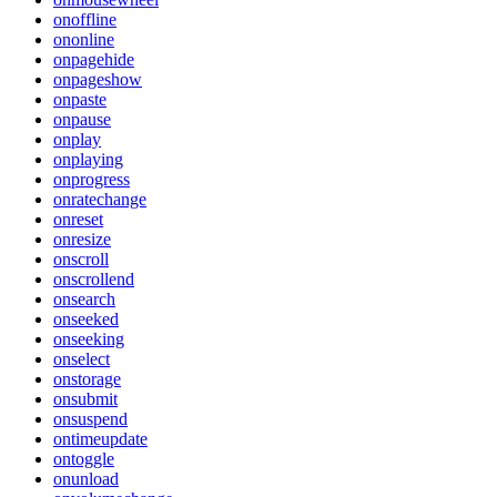
onoffline
ononline
onpagehide
onpageshow
onpaste
onpause
onplay
onplaying
onprogress
onratechange
onreset
onresize
onscroll
onscrollend
onsearch
onseeked
onseeking
onselect
onstorage
onsubmit
onsuspend
ontimeupdate
ontoggle
onunload