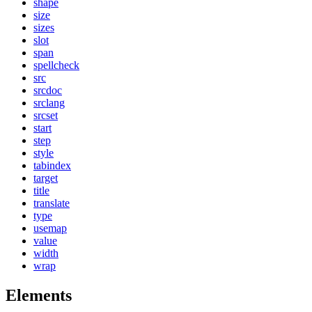
shape
size
sizes
slot
span
spellcheck
src
srcdoc
srclang
srcset
start
step
style
tabindex
target
title
translate
type
usemap
value
width
wrap
Elements