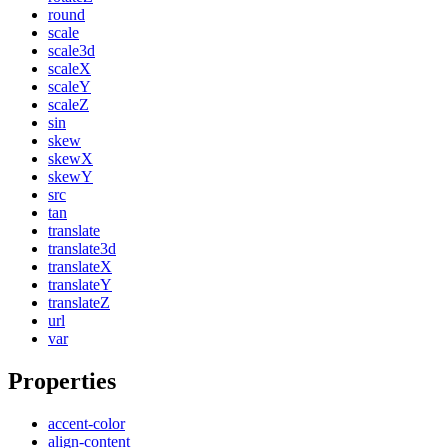
round
scale
scale3d
scaleX
scaleY
scaleZ
sin
skew
skewX
skewY
src
tan
translate
translate3d
translateX
translateY
translateZ
url
var
Properties
accent-color
align-content