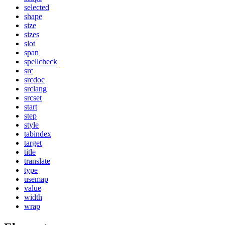
selected
shape
size
sizes
slot
span
spellcheck
src
srcdoc
srclang
srcset
start
step
style
tabindex
target
title
translate
type
usemap
value
width
wrap