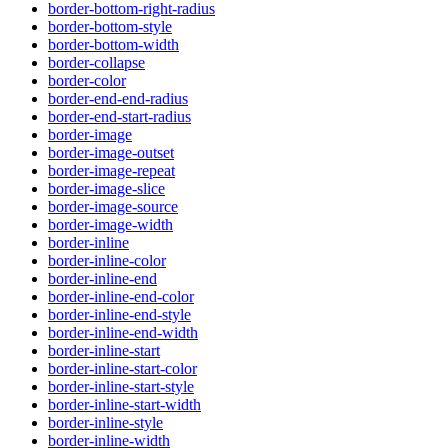
border-bottom-right-radius
border-bottom-style
border-bottom-width
border-collapse
border-color
border-end-end-radius
border-end-start-radius
border-image
border-image-outset
border-image-repeat
border-image-slice
border-image-source
border-image-width
border-inline
border-inline-color
border-inline-end
border-inline-end-color
border-inline-end-style
border-inline-end-width
border-inline-start
border-inline-start-color
border-inline-start-style
border-inline-start-width
border-inline-style
border-inline-width