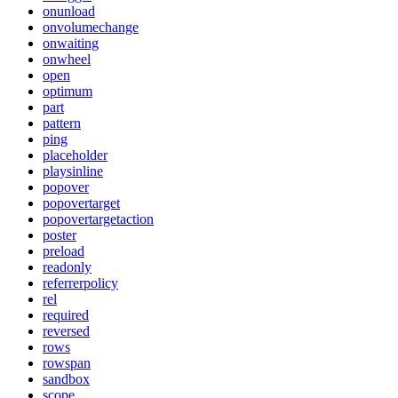
onunload
onvolumechange
onwaiting
onwheel
open
optimum
part
pattern
ping
placeholder
playsinline
popover
popovertarget
popovertargetaction
poster
preload
readonly
referrerpolicy
rel
required
reversed
rows
rowspan
sandbox
scope