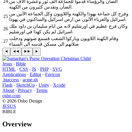
24
الضأن والرؤساء قدموا للجماعة الف ثور وعشرة آلاف من
الضأن وتقدس كثيرون من الكهنة.
وفرح كل جماعة يهوذا والكهنة واللاويون وكل الجماعة الآتين من
25
اسرائيل والغرباء الآتون من ارض اسرائيل والساكنون في يهوذا.
وكان فرح عظيم في اورشليم لانه من ايام سليمان بن داود ملك
26
اسرائيل لم يكن كهذا في اورشليم.
وقام الكهنة اللاويون وباركوا الشعب فسمع صوتهم ودخلت
27
صلاتهم الى مسكن قدسه الى السماء
Jesus
·
Bible
HTML
·
CSS
·
JS
·
PHP
·
SVG
Applications
·
Editor
·
Favicon
.htaccess
·
acme.sh
Flash
·
SketchUp
·
Unity
·
Xcode
About
·
Privacy
·
Terms
osbo.com
© 2026 Osbo Design
JESUS
BIBLE
Overview