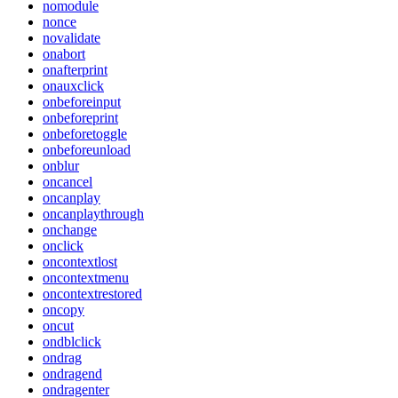
nomodule
nonce
novalidate
onabort
onafterprint
onauxclick
onbeforeinput
onbeforeprint
onbeforetoggle
onbeforeunload
onblur
oncancel
oncanplay
oncanplaythrough
onchange
onclick
oncontextlost
oncontextmenu
oncontextrestored
oncopy
oncut
ondblclick
ondrag
ondragend
ondragenter