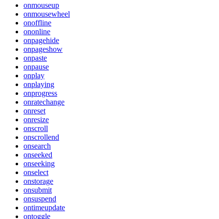
onmouseup
onmousewheel
onoffline
ononline
onpagehide
onpageshow
onpaste
onpause
onplay
onplaying
onprogress
onratechange
onreset
onresize
onscroll
onscrollend
onsearch
onseeked
onseeking
onselect
onstorage
onsubmit
onsuspend
ontimeupdate
ontoggle