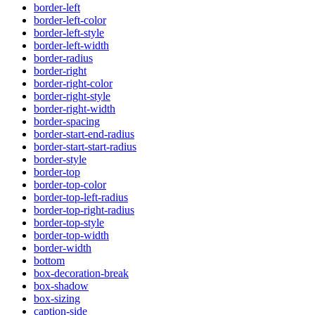
border-left
border-left-color
border-left-style
border-left-width
border-radius
border-right
border-right-color
border-right-style
border-right-width
border-spacing
border-start-end-radius
border-start-start-radius
border-style
border-top
border-top-color
border-top-left-radius
border-top-right-radius
border-top-style
border-top-width
border-width
bottom
box-decoration-break
box-shadow
box-sizing
caption-side