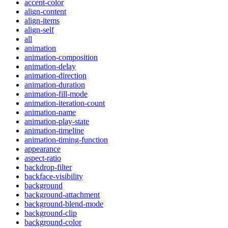
accent-color
align-content
align-items
align-self
all
animation
animation-composition
animation-delay
animation-direction
animation-duration
animation-fill-mode
animation-iteration-count
animation-name
animation-play-state
animation-timeline
animation-timing-function
appearance
aspect-ratio
backdrop-filter
backface-visibility
background
background-attachment
background-blend-mode
background-clip
background-color