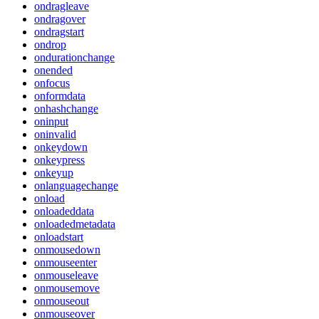
ondragleave
ondragover
ondragstart
ondrop
ondurationchange
onended
onfocus
onformdata
onhashchange
oninput
oninvalid
onkeydown
onkeypress
onkeyup
onlanguagechange
onload
onloadeddata
onloadedmetadata
onloadstart
onmousedown
onmouseenter
onmouseleave
onmousemove
onmouseout
onmouseover