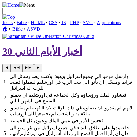
Jesus
·
Bible
·
HTML
·
CSS
·
JS
·
PHP
·
SVG
·
Applications
🏠︎
▸
Bible
▸
ASVD
أخبار الأيام الثاني 30
وارسل حزقيا الى جميع اسرائيل ويهوذا وكتب ايضا رسائل الى
1
افرايم ومنسّى ان يأتوا الى بيت الرب في اورشليم ليعملوا فصحا
للرب اله اسرائيل.
فتشاور الملك ورؤساؤه وكل الجماعة في اورشليم ان يعملوا
2
الفصح في الشهر الثاني
لانهم لم يقدروا ان يعملوه في ذلك الوقت لان الكهنة لم يتقدسوا
3
بالكفاية والشعب لم يجتمعوا الى اورشليم.
4
فحسن الأمر في عيني الملك وعيون كل الجماعة.
فاعتمدوا على اطلاق النداء في جميع اسرائيل من بئر سبع الى
5
دان ان يأتوا لعمل الفصح للرب اله اسرائيل في اورشليم لانهم