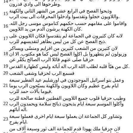
14
وطرحوها الى وادي قدرون.
وذبحوا الفصح في الرابع عشر من الشهر الثاني والكهنة
15
واللاويون خجلوا وتقدسوا وادخلوا المحرقات الى بيت الرب.
واقاموا على مقامهم حسب حكمهم كناموس موسى رجل الله.
16
كان الكهنة يرشون الدم من يد اللاويين.
لانه كان كثيرون في الجماعة لم يتقدسوا فكان اللاويون على
17
ذبح الفصح عن كل من ليس بطاهر لتقديسهم للرب.
لان كثيرين من الشعب كثيرين من افرايم ومنسّى ويساكر
18
وزبولون لم يتطهروا بل اكلوا الفصح ليس كما هو مكتوب. الا ان
حزقيا صلّى عنهم قائلا الرب الصالح يكفّر عن
19
كل من هيّأ قلبه لطلب الله الرب اله آبائه وليس كطهارة القدس.
20
فسمع الرب لحزقيا وشفى الشعب
وعمل بنو اسرائيل الموجودون في اورشليم عيد الفطير سبعة
21
ايام بفرح عظيم وكان اللاويون والكهنة يسبّحون الرب يوما
فيوما بآلات حمد للرب.
وطيب حزقيا قلوب جميع اللاويين الفطنين فطنة صالحة للرب
22
وأكلوا الموسم سبعة ايام يذبحون ذبائح سلامة ويحمدون الرب
اله آبائهم.
وتشاور كل الجماعة ان يعملوا سبعة ايام اخرى فعملوا سبعة
23
ايام بفرح.
لان حزقيا ملك يهوذا قدم للجماعة الف ثور وسبعة آلاف من