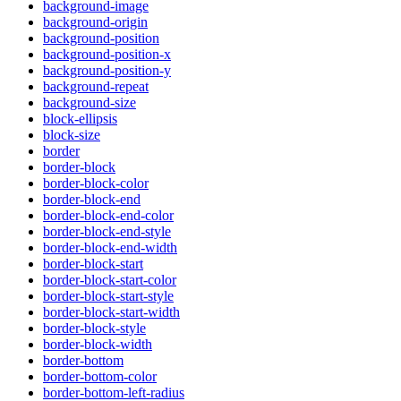
background-image
background-origin
background-position
background-position-x
background-position-y
background-repeat
background-size
block-ellipsis
block-size
border
border-block
border-block-color
border-block-end
border-block-end-color
border-block-end-style
border-block-end-width
border-block-start
border-block-start-color
border-block-start-style
border-block-start-width
border-block-style
border-block-width
border-bottom
border-bottom-color
border-bottom-left-radius