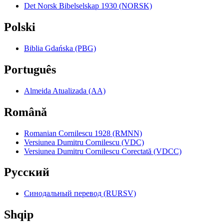
Det Norsk Bibelselskap 1930 (NORSK)
Polski
Biblia Gdańska (PBG)
Português
Almeida Atualizada (AA)
Română
Romanian Cornilescu 1928 (RMNN)
Versiunea Dumitru Cornilescu (VDC)
Versiunea Dumitru Cornilescu Corectată (VDCC)
Pyccкий
Синодальный перевод (RURSV)
Shqip