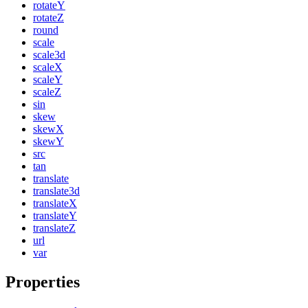
rotateY
rotateZ
round
scale
scale3d
scaleX
scaleY
scaleZ
sin
skew
skewX
skewY
src
tan
translate
translate3d
translateX
translateY
translateZ
url
var
Properties