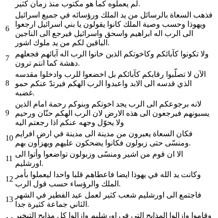
لم يعملوه كما هو مكتوب منذ زمان كثير.
فذهب السعاة بالرسائل من يد الملك ورؤسائه في جميع اسرائيل
ويهوذا وحسب وصية الملك كانوا يقولون يا بني اسرائيل ارجعوا
6
الى الرب اله ابراهيم واسحق واسرائيل فيرجع الى الناجين
الباقين لكم من يد ملوك اشور.
ولا تكونوا كآبائكم وكاخوتكم الذين خانوا الرب اله آبائهم فجعلهم
7
دهشة كما انتم ترون.
الآن لا تصلّبوا رقابكم كآبائكم بل اخضعوا للرب وادخلوا مقدسه
8
الذي قدسه الى الابد واعبدوا الرب الهكم فيرتدّ عنكم حمو
غضبه.
لانه برجوعكم الى الرب يجد اخوتكم وبنوكم رحمة امام الذين
9
يسبونهم فيرجعون الى هذه الارض لان الرب الهكم حنّان ورحيم
ولا يحوّل وجهه عنكم اذا رجعتم اليه
فكان السعاة يعبرون من مدينة الى مدينة في ارض افرايم
10
ومنسّى حتى زبولون فكانوا يضحكون عليهم ويهزأون بهم.
الا ان قوم من اشير ومنسّى وزبولون تواضعوا وأتوا الى
11
اورشليم.
وكانت يد الله في يهوذا ايضا فاعطاهم قلبا واحدا ليعملوا بأمر
12
الملك والرؤساء حسب قول الرب.
فاجتمع الى اورشليم شعب كثير لعمل عيد الفطير في الشهر
13
الثاني جماعة كثيرة جدا.
وقاموا وازالوا المذابح التي في اورشليم وازالوا كل مذابح التبخير