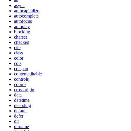
as
async
autocapitalize
autocomplete
autofocus
autoplay
blocking
charset
checked
cite
class
color
cols
colspan
contenteditable
controls
coords
crossorigin
data
datetime
decoding
default
defer
dir
dirname