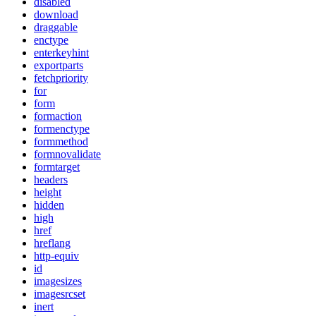
disabled
download
draggable
enctype
enterkeyhint
exportparts
fetchpriority
for
form
formaction
formenctype
formmethod
formnovalidate
formtarget
headers
height
hidden
high
href
hreflang
http-equiv
id
imagesizes
imagesrcset
inert