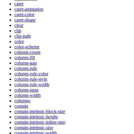
caret
caret-animation
caret-color
caret-shape
clear
clip
clip-path
color
color-scheme
column-count
column-fill
column-gap
column-rule
column-rule-color
column-rule-style
column-rule-width
column-span
column-width
columns
contain
contain-intrinsic-block-size
contain-intrinsic-height
contain-intrinsic-inline-size
contain-intrinsic-size
contain-intrinsic-width