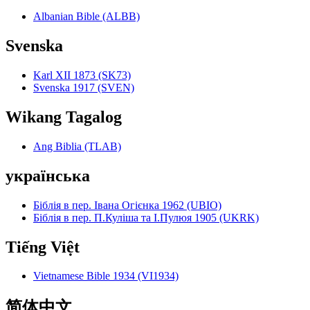
Albanian Bible (ALBB)
Svenska
Karl XII 1873 (SK73)
Svenska 1917 (SVEN)
Wikang Tagalog
Ang Biblia (TLAB)
українська
Біблія в пер. Івана Огієнка 1962 (UBIO)
Біблія в пер. П.Куліша та І.Пулюя 1905 (UKRK)
Tiếng Việt
Vietnamese Bible 1934 (VI1934)
简体中文