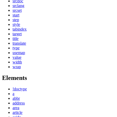
srcdoc
srclang
srcset
start
step
style
tabindex
target
title
translate
type
usemap
value
width
wrap
Elements
!doctype
a
abbr
address
area
article