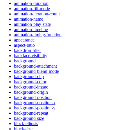
animation-duration
animation-fill-mode
animation-iteration-count
animation-name
animation-play-state
animation-timeline
animation-timing-function
appearance
aspect-ratio
backdrop-filter
backface-visibility
background
background-attachment
background-blend-mode
background-clip
background-color
background-image
background-origin
background-position
background-position-x
background-position-y
background-repeat
background-size
block-ellipsis
block-size