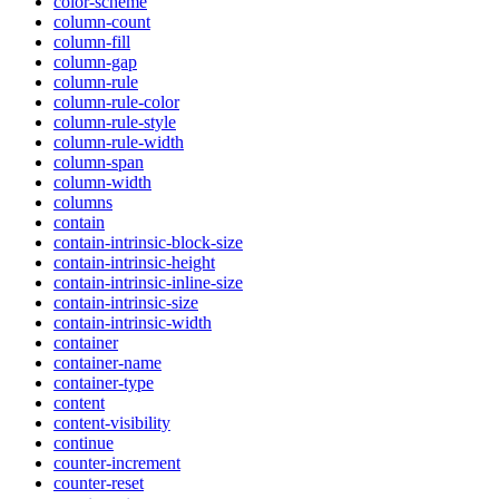
color-scheme
column-count
column-fill
column-gap
column-rule
column-rule-color
column-rule-style
column-rule-width
column-span
column-width
columns
contain
contain-intrinsic-block-size
contain-intrinsic-height
contain-intrinsic-inline-size
contain-intrinsic-size
contain-intrinsic-width
container
container-name
container-type
content
content-visibility
continue
counter-increment
counter-reset