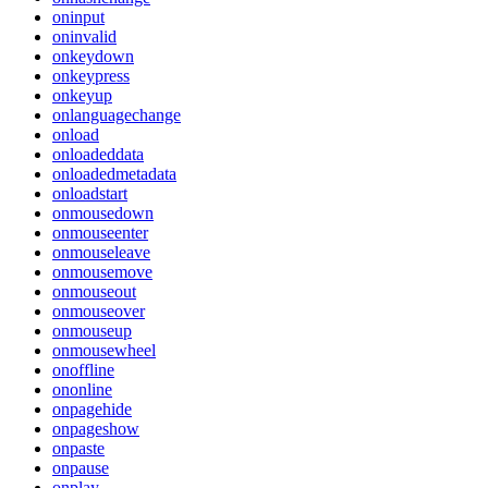
oninput
oninvalid
onkeydown
onkeypress
onkeyup
onlanguagechange
onload
onloadeddata
onloadedmetadata
onloadstart
onmousedown
onmouseenter
onmouseleave
onmousemove
onmouseout
onmouseover
onmouseup
onmousewheel
onoffline
ononline
onpagehide
onpageshow
onpaste
onpause
onplay