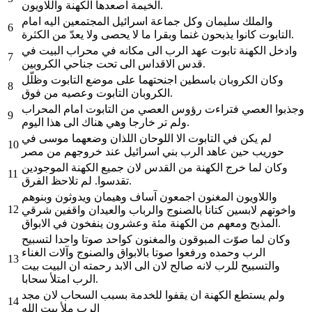
الخيمة اصعدها الكهنة واللاويون.
والملك سليمان وكل جماعة اسرائيل المجتمعين اليه امام
6
التابوت كانوا يذبحون غنما وبقرا ما لا يحصى ولا يعدّ من الكثرة.
وادخل الكهنة تابوت عهد الرب الى مكانه في محراب البيت في
7
قدس الاقداس الى تحت جناحي الكروبين.
وكان الكروبان باسطين اجنحتهما على موضع التابوت وظلّل
8
الكروبان التابوت وعصيه من فوق.
وجذبوا العصي فتراءت رؤوس العصي من التابوت امام المحراب
9
ولم تر خارجا وهي هناك الى هذا اليوم.
لم يكن في التابوت الا اللوحان اللذان وضعهما موسى في
10
حوريب حين عاهد الرب بني اسرائيل عند خروجهم من مصر
وكان لما خرج الكهنة من القدس لان جميع الكهنة الموجودين
11
تقدسوا. لم تلاحظ الفرق.
واللاويون المغنون اجمعون آساف وهيمان ويدوثون وبنوهم
12
واخوتهم لابسين كتانا بالصنوج والرباب والعيدان واقفين شرقي
المذبح ومعهم من الكهنة مئة وعشرون ينفخون في الابواق.
وكان لما صوّت المبوقون والمغنون كواحد صوتا واحدا لتسبيح
الرب وحمده ورفعوا صوتا بالابواق والصنوج وآلات الغناء
13
والتسبيح للرب لانه صالح لان الى الابد رحمته ان البيت بيت
الرب امتلأ سحابا.
ولم يستطع الكهنة ان يقفوا للخدمة بسبب السحاب لان مجد
14
الرب ملأ بيت الله