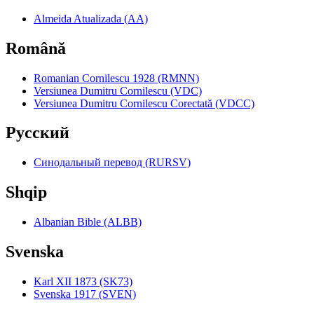
Almeida Atualizada (AA)
Română
Romanian Cornilescu 1928 (RMNN)
Versiunea Dumitru Cornilescu (VDC)
Versiunea Dumitru Cornilescu Corectată (VDCC)
Pyccкий
Синодальный перевод (RURSV)
Shqip
Albanian Bible (ALBB)
Svenska
Karl XII 1873 (SK73)
Svenska 1917 (SVEN)