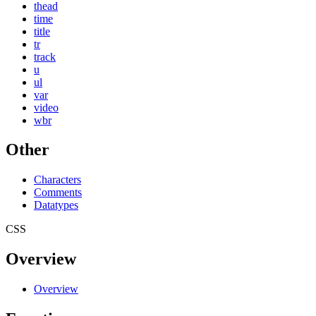
thead
time
title
tr
track
u
ul
var
video
wbr
Other
Characters
Comments
Datatypes
CSS
Overview
Overview