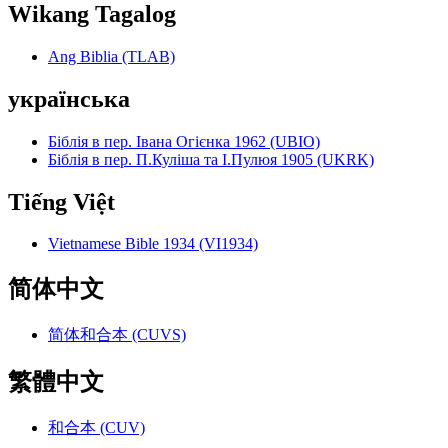
Wikang Tagalog
Ang Biblia (TLAB)
українська
Біблія в пер. Івана Огієнка 1962 (UBIO)
Біблія в пер. П.Куліша та І.Пулюя 1905 (UKRK)
Tiếng Việt
Vietnamese Bible 1934 (VI1934)
简体中文
简体和合本 (CUVS)
繁體中文
和合本 (CUV)