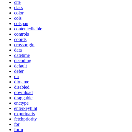
cite
class
color
cols
colspan
contenteditable
controls
coords
crossorigin
data
datetime
decoding
default
defer
dir
dirname
disabled
download
draggable
enctype
enterkeyhint
exportparts
fetchpriority
for
form