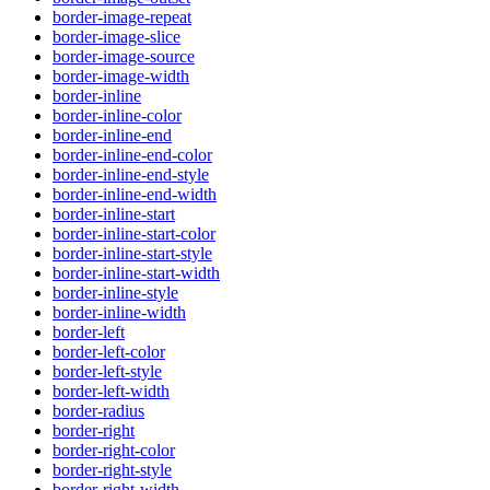
border-image-repeat
border-image-slice
border-image-source
border-image-width
border-inline
border-inline-color
border-inline-end
border-inline-end-color
border-inline-end-style
border-inline-end-width
border-inline-start
border-inline-start-color
border-inline-start-style
border-inline-start-width
border-inline-style
border-inline-width
border-left
border-left-color
border-left-style
border-left-width
border-radius
border-right
border-right-color
border-right-style
border-right-width