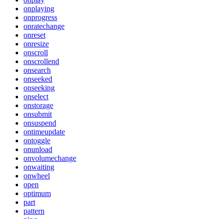
onplaying
onprogress
onratechange
onreset
onresize
onscroll
onscrollend
onsearch
onseeked
onseeking
onselect
onstorage
onsubmit
onsuspend
ontimeupdate
ontoggle
onunload
onvolumechange
onwaiting
onwheel
open
optimum
part
pattern