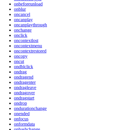
onbeforeunload
onblur
oncancel
oncanplay
oncanplaythrough
onchange
onclick
oncontextlost
oncontextmenu
oncontextrestored
oncopy
oncut
ondblclick
ondrag
ondragend
ondragenter
ondragleave
ondragover
ondragstart
ondrop
ondurationchange
onended
onfocus
onformdata
onhashchange