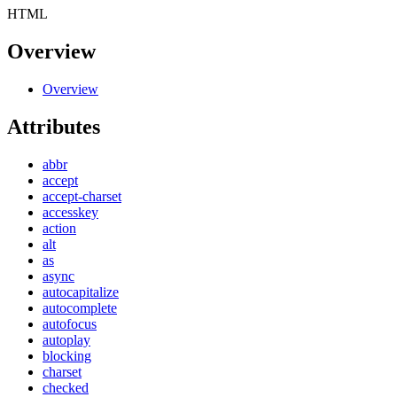
HTML
Overview
Overview
Attributes
abbr
accept
accept-charset
accesskey
action
alt
as
async
autocapitalize
autocomplete
autofocus
autoplay
blocking
charset
checked