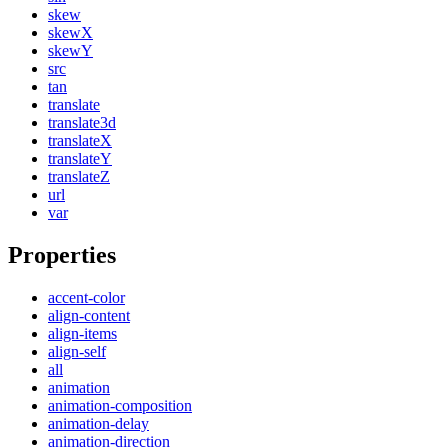
skew
skewX
skewY
src
tan
translate
translate3d
translateX
translateY
translateZ
url
var
Properties
accent-color
align-content
align-items
align-self
all
animation
animation-composition
animation-delay
animation-direction