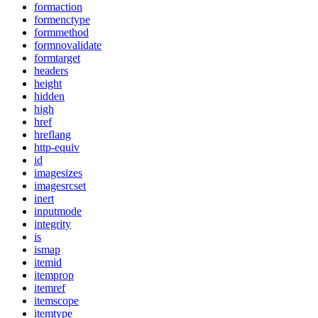
formaction
formenctype
formmethod
formnovalidate
formtarget
headers
height
hidden
high
href
hreflang
http-equiv
id
imagesizes
imagesrcset
inert
inputmode
integrity
is
ismap
itemid
itemprop
itemref
itemscope
itemtype