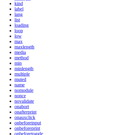
kind
label
lang
list
loading
loop
low
max
maxlength
media
method
min
minlength
multiple
muted
name
nomodule
nonce
novalidate
onabort
onafterprint
onauxclick
onbeforeinput
onbeforeprint
onbeforetoggle