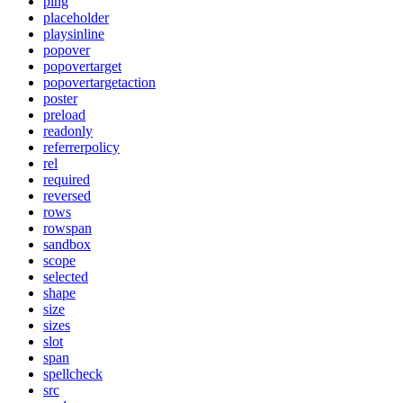
ping
placeholder
playsinline
popover
popovertarget
popovertargetaction
poster
preload
readonly
referrerpolicy
rel
required
reversed
rows
rowspan
sandbox
scope
selected
shape
size
sizes
slot
span
spellcheck
src