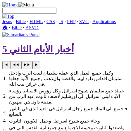
Jesus
·
Bible
·
HTML
·
CSS
·
JS
·
PHP
·
SVG
·
Applications
🏠︎
▸
Bible
▸
ASVD
أخبار الأيام الثاني 5
وكمل جميع العمل الذي عمله سليمان لبيت الرب وادخل
1
سليمان اقداس داود ابيه. والفضة والذهب وجميع الآنية جعلها
في خزائن بيت الله.
حينئذ جمع سليمان شيوخ اسرائيل وكل رؤوس الاسباط رؤساء
2
الآباء لبني اسرائيل الى اورشليم لاصعاد تابوت عهد الرب من
مدينة داود. هي صهيون.
فاجتمع الى الملك جميع رجال اسرائيل في العيد الذي في الشهر
3
السابع.
4
وجاء جميع شيوخ اسرائيل وحمل اللاويون التابوت
واصعدوا التابوت وخيمة الاجتماع مع جميع آنية القدس التي في
5