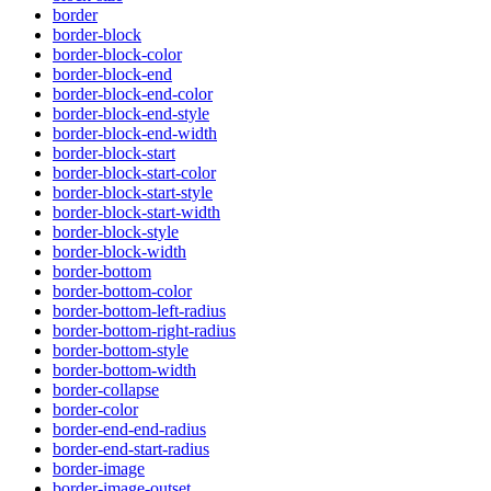
border
border-block
border-block-color
border-block-end
border-block-end-color
border-block-end-style
border-block-end-width
border-block-start
border-block-start-color
border-block-start-style
border-block-start-width
border-block-style
border-block-width
border-bottom
border-bottom-color
border-bottom-left-radius
border-bottom-right-radius
border-bottom-style
border-bottom-width
border-collapse
border-color
border-end-end-radius
border-end-start-radius
border-image
border-image-outset