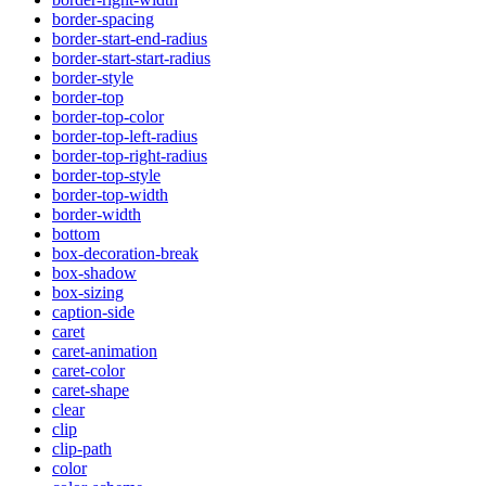
border-spacing
border-start-end-radius
border-start-start-radius
border-style
border-top
border-top-color
border-top-left-radius
border-top-right-radius
border-top-style
border-top-width
border-width
bottom
box-decoration-break
box-shadow
box-sizing
caption-side
caret
caret-animation
caret-color
caret-shape
clear
clip
clip-path
color