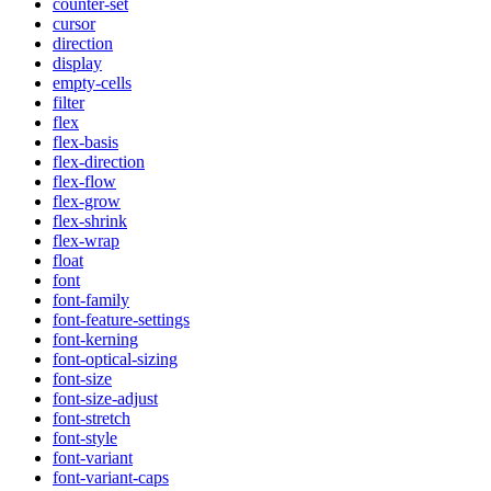
counter-set
cursor
direction
display
empty-cells
filter
flex
flex-basis
flex-direction
flex-flow
flex-grow
flex-shrink
flex-wrap
float
font
font-family
font-feature-settings
font-kerning
font-optical-sizing
font-size
font-size-adjust
font-stretch
font-style
font-variant
font-variant-caps