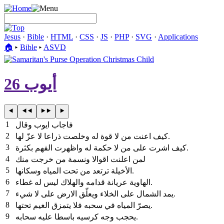
Jesus
·
Bible
·
HTML
·
CSS
·
JS
·
PHP
·
SVG
·
Applications
🏠︎
▸
Bible
▸
ASVD
أيوب 26
1
فاجاب ايوب وقال
2
كيف اعنت من لا قوة له وخلصت ذراعا لا عزّ لها.
3
كيف اشرت على من لا حكمة له واظهرت الفهم بكثرة.
4
لمن اعلنت اقوالا ونسمة من خرجت منك
5
الأخيلة ترتعد من تحت المياه وسكانها.
6
الهاوية عريانة قدامه والهلاك ليس له غطاء.
7
يمد الشمال على الخلاء ويعلّق الارض على لا شيء.
8
يصرّ المياه في سحبه فلا يتمزق الغيم تحتها.
9
يحجب وجه كرسيه باسطا عليه سحابه.