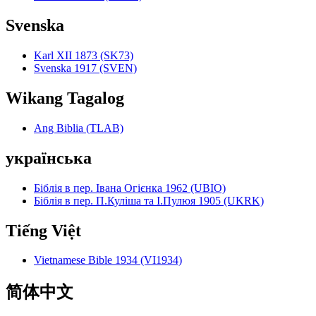
Svenska
Karl XII 1873 (SK73)
Svenska 1917 (SVEN)
Wikang Tagalog
Ang Biblia (TLAB)
українська
Біблія в пер. Івана Огієнка 1962 (UBIO)
Біблія в пер. П.Куліша та І.Пулюя 1905 (UKRK)
Tiếng Việt
Vietnamese Bible 1934 (VI1934)
简体中文