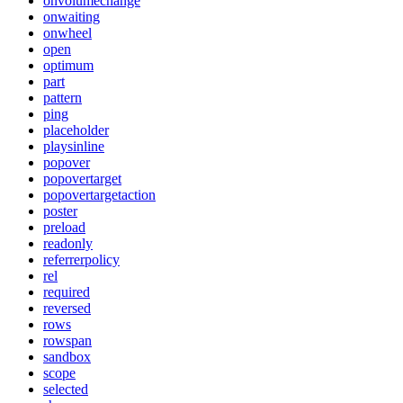
onvolumechange
onwaiting
onwheel
open
optimum
part
pattern
ping
placeholder
playsinline
popover
popovertarget
popovertargetaction
poster
preload
readonly
referrerpolicy
rel
required
reversed
rows
rowspan
sandbox
scope
selected