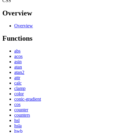
CSS
Overview
Overview
Functions
abs
acos
asin
atan
atan2
attr
calc
clamp
color
conic-gradient
cos
counter
counters
hsl
hsla
hwb