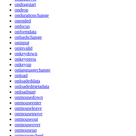
ondragstart
ondrop
ondurationchange
onended
onfocus
onformdata
onhashchange
oninput
oninvalid
onkeydown
onkeypress
onkeyup
onlanguagechange
onload
onloadeddata
onloadedmetadata
onloadstart
onmousedown
onmouseenter
onmouseleave
onmousemove
onmouseout
onmouseover
onmouseup
onmousewheel