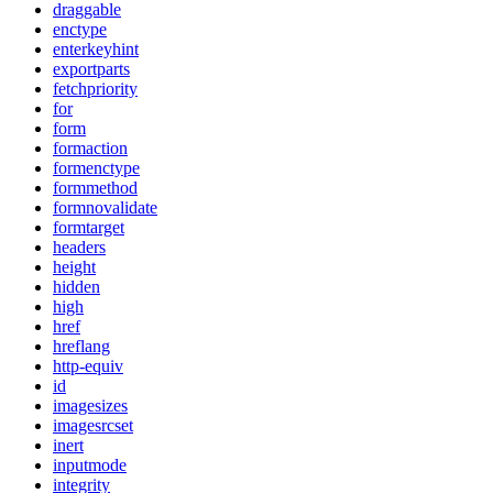
draggable
enctype
enterkeyhint
exportparts
fetchpriority
for
form
formaction
formenctype
formmethod
formnovalidate
formtarget
headers
height
hidden
high
href
hreflang
http-equiv
id
imagesizes
imagesrcset
inert
inputmode
integrity