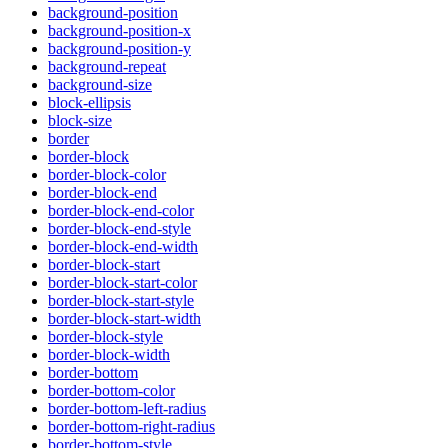
background-position
background-position-x
background-position-y
background-repeat
background-size
block-ellipsis
block-size
border
border-block
border-block-color
border-block-end
border-block-end-color
border-block-end-style
border-block-end-width
border-block-start
border-block-start-color
border-block-start-style
border-block-start-width
border-block-style
border-block-width
border-bottom
border-bottom-color
border-bottom-left-radius
border-bottom-right-radius
border-bottom-style