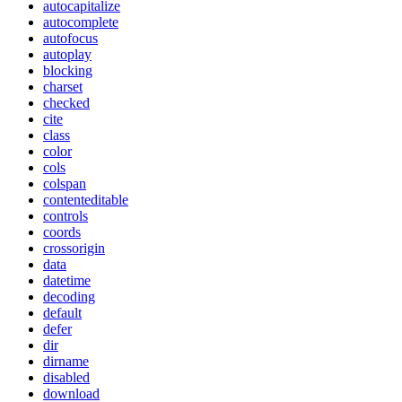
autocapitalize
autocomplete
autofocus
autoplay
blocking
charset
checked
cite
class
color
cols
colspan
contenteditable
controls
coords
crossorigin
data
datetime
decoding
default
defer
dir
dirname
disabled
download