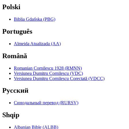
Polski
Biblia Gdańska (PBG)
Português
Almeida Atualizada (AA)
Română
Romanian Cornilescu 1928 (RMNN)
Versiunea Dumitru Cornilescu (VDC)
Versiunea Dumitru Cornilescu Corectată (VDCC)
Pyccкий
Синодальный перевод (RURSV)
Shqip
Albanian Bible (ALBB)