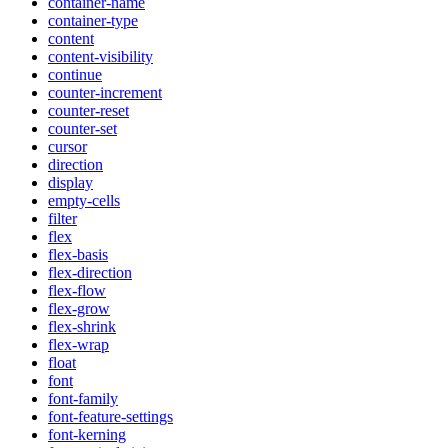
container-name
container-type
content
content-visibility
continue
counter-increment
counter-reset
counter-set
cursor
direction
display
empty-cells
filter
flex
flex-basis
flex-direction
flex-flow
flex-grow
flex-shrink
flex-wrap
float
font
font-family
font-feature-settings
font-kerning