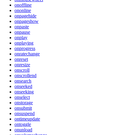
onoffline
ononline
onpagehide
onpageshow
onpaste
onpause
onplay
onplaying
onprogress
onratechange
onreset
onresize
onscroll
onscrollend
onsearch
onseeked
onseeking
onselect
onstorage
onsubmit
onsuspend
ontimeupdate
ontoggle
onunload