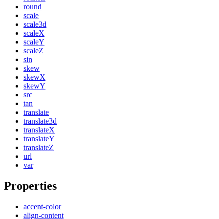
round
scale
scale3d
scaleX
scaleY
scaleZ
sin
skew
skewX
skewY
src
tan
translate
translate3d
translateX
translateY
translateZ
url
var
Properties
accent-color
align-content