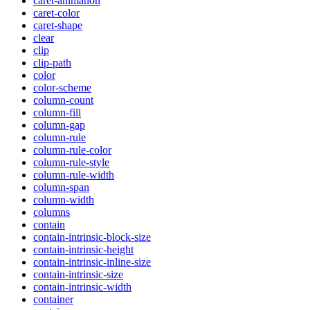
caret-animation
caret-color
caret-shape
clear
clip
clip-path
color
color-scheme
column-count
column-fill
column-gap
column-rule
column-rule-color
column-rule-style
column-rule-width
column-span
column-width
columns
contain
contain-intrinsic-block-size
contain-intrinsic-height
contain-intrinsic-inline-size
contain-intrinsic-size
contain-intrinsic-width
container