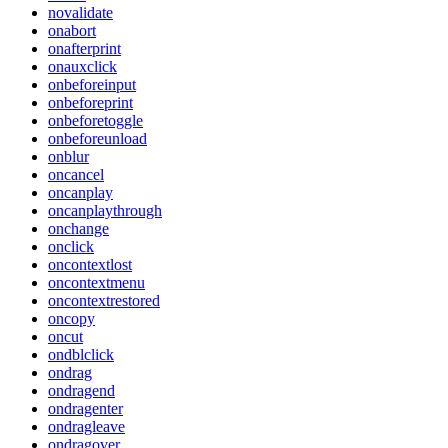
novalidate
onabort
onafterprint
onauxclick
onbeforeinput
onbeforeprint
onbeforetoggle
onbeforeunload
onblur
oncancel
oncanplay
oncanplaythrough
onchange
onclick
oncontextlost
oncontextmenu
oncontextrestored
oncopy
oncut
ondblclick
ondrag
ondragend
ondragenter
ondragleave
ondragover