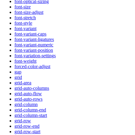
font-optical-sizing
font-size
font-size-adjust
font-stretch
font-style
font-variant
font-variant-caps
font-variant-ligatures
font-variant-numeric
font-variant-position
font-variation-settings
font-weight
forced-color-adjust
gap
grid
grid-area
grid-auto-columns
grid-auto-flow
grid-auto-rows
grid-column
grid-column-end
grid-column-start
grid-row
grid-row-end
grid-row-start