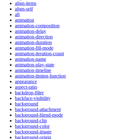
align-items
align-self
all
animation
animation-composition
animation-delay
animation-direction
animation-duration
animation-fill-mode
animation-iteration-count
animation-name
animation-play-state
animation-timeline
animation-timing-function
appearance
aspect-ratio
backdrop-filter
backface-visibility
background
background-attachment
background-blend-mode
background-clip
background-color
background-image
background-origin