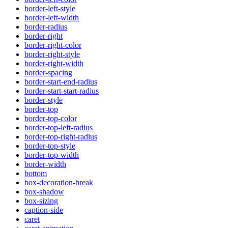
border-left-style
border-left-width
border-radius
border-right
border-right-color
border-right-style
border-right-width
border-spacing
border-start-end-radius
border-start-start-radius
border-style
border-top
border-top-color
border-top-left-radius
border-top-right-radius
border-top-style
border-top-width
border-width
bottom
box-decoration-break
box-shadow
box-sizing
caption-side
caret