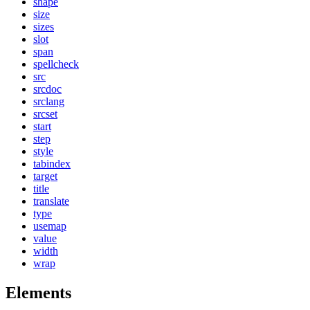
shape
size
sizes
slot
span
spellcheck
src
srcdoc
srclang
srcset
start
step
style
tabindex
target
title
translate
type
usemap
value
width
wrap
Elements