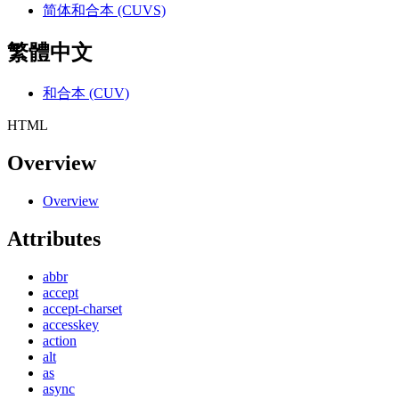
简体和合本 (CUVS)
繁體中文
和合本 (CUV)
HTML
Overview
Overview
Attributes
abbr
accept
accept-charset
accesskey
action
alt
as
async