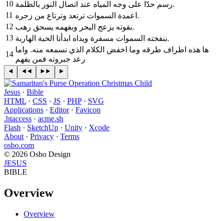
10
رسم حدّا على وجه المياه عند اتصال النور بالظلمة.
11
اعمدة السموات ترتعد وترتاع من زجره.
12
بقوته يزعج البحر وبفهمه يسحق رهب.
13
بنفخته السموات مسفرة ويداه ابدأتا الحية الهاربة.
ها هذه اطراف طرقه وما اخفض الكلام الذي نسمعه منه. واما
14
رعد جبروته فمن يفهم
Jesus
·
Bible
HTML
·
CSS
·
JS
·
PHP
·
SVG
Applications
·
Editor
·
Favicon
.htaccess
·
acme.sh
Flash
·
SketchUp
·
Unity
·
Xcode
About
·
Privacy
·
Terms
osbo.com
© 2026 Osbo Design
JESUS
BIBLE
Overview
Overview