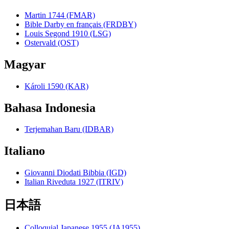
Martin 1744 (FMAR)
Bible Darby en français (FRDBY)
Louis Segond 1910 (LSG)
Ostervald (OST)
Magyar
Károli 1590 (KAR)
Bahasa Indonesia
Terjemahan Baru (IDBAR)
Italiano
Giovanni Diodati Bibbia (IGD)
Italian Riveduta 1927 (ITRIV)
日本語
Colloquial Japanese 1955 (JA1955)