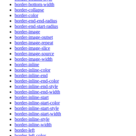
border-bottom-width
border-collapse
border-color
border-end-end-radius
border-end-start-radius
border-image
border-image-outset
border-image-repeat
border-image-slice
border-image-source
border-image-width
border-inline
border-inline-color
border-inline-end
border-inline-end-color
border-inline-end-style
border-inline-end-width
border-inline-start
border-inline-start-color
border-inline-start-style
border-inline-start-width
border-inline-style
border-inline-width
border-left
border-left-color