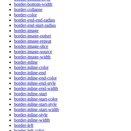
border-bottom-width
border-collapse
border-color
border-end-end-radius
border-end-start-radius
border-image
border-image-outset
border-image-repeat
border-image-slice
border-image-source
border-image-width
border-inline
border-inline-color
border-inline-end
border-inline-end-color
border-inline-end-style
border-inline-end-width
border-inline-start
border-inline-start-color
border-inline-start-style
border-inline-start-width
border-inline-style
border-inline-width
border-left
border-left-color