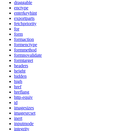
draggable
enctype
enterkeyhint
exportparts
fetchpriority
for
form
formaction
formenctype
formmethod
formnovalidate
formtarget
headers
height
hidden
high
href
hreflang
http-equiv
id
imagesizes
imagesrcset
inert
inputmode
integrity