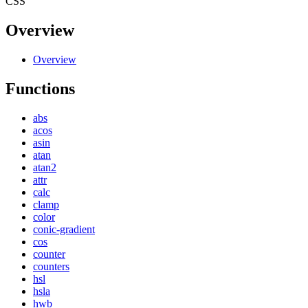
CSS
Overview
Overview
Functions
abs
acos
asin
atan
atan2
attr
calc
clamp
color
conic-gradient
cos
counter
counters
hsl
hsla
hwb