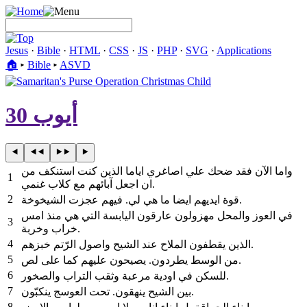
Jesus
·
Bible
·
HTML
·
CSS
·
JS
·
PHP
·
SVG
·
Applications
🏠︎
▸
Bible
▸
ASVD
أيوب 30
واما الآن فقد ضحك علي اصاغري اياما الذين كنت استنكف من
1
ان اجعل آبائهم مع كلاب غنمي.
2
قوة ايديهم ايضا ما هي لي. فيهم عجزت الشيخوخة.
في العوز والمحل مهزولون عارقون اليابسة التي هي منذ امس
3
خراب وخربة.
4
الذين يقطفون الملاح عند الشيح واصول الرّتم خبزهم.
5
من الوسط يطردون. يصيحون عليهم كما على لص.
6
للسكن في اودية مرعبة وثقب التراب والصخور.
7
بين الشيح ينهقون. تحت العوسج ينكبّون.
8