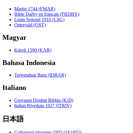
Martin 1744 (FMAR)
Bible Darby en français (FRDBY)
Louis Segond 1910 (LSG)
Ostervald (OST)
Magyar
Károli 1590 (KAR)
Bahasa Indonesia
Terjemahan Baru (IDBAR)
Italiano
Giovanni Diodati Bibbia (IGD)
Italian Riveduta 1927 (ITRIV)
日本語
Colloquial Japanese 1955 (JA1955)