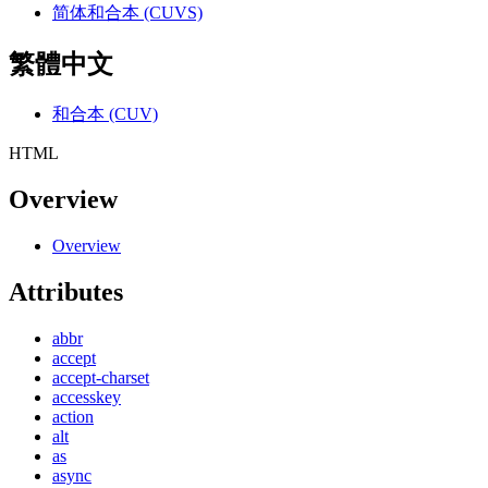
简体和合本 (CUVS)
繁體中文
和合本 (CUV)
HTML
Overview
Overview
Attributes
abbr
accept
accept-charset
accesskey
action
alt
as
async