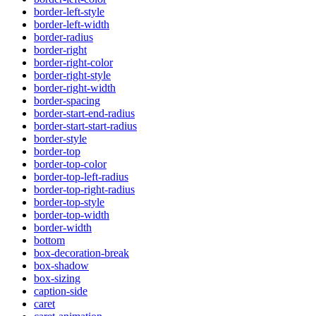
border-left-style
border-left-width
border-radius
border-right
border-right-color
border-right-style
border-right-width
border-spacing
border-start-end-radius
border-start-start-radius
border-style
border-top
border-top-color
border-top-left-radius
border-top-right-radius
border-top-style
border-top-width
border-width
bottom
box-decoration-break
box-shadow
box-sizing
caption-side
caret