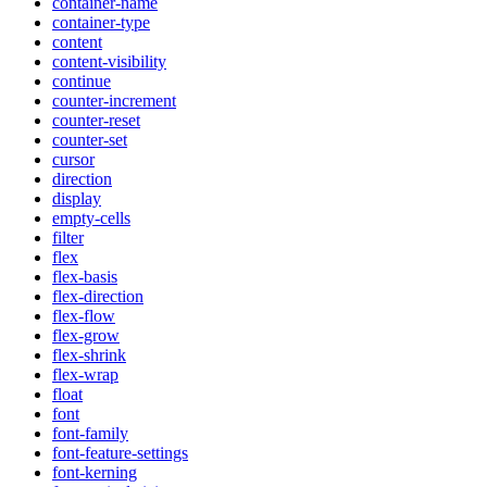
container-name
container-type
content
content-visibility
continue
counter-increment
counter-reset
counter-set
cursor
direction
display
empty-cells
filter
flex
flex-basis
flex-direction
flex-flow
flex-grow
flex-shrink
flex-wrap
float
font
font-family
font-feature-settings
font-kerning