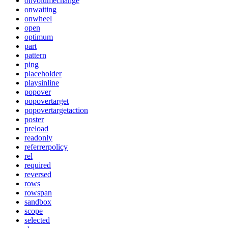
onvolumechange
onwaiting
onwheel
open
optimum
part
pattern
ping
placeholder
playsinline
popover
popovertarget
popovertargetaction
poster
preload
readonly
referrerpolicy
rel
required
reversed
rows
rowspan
sandbox
scope
selected