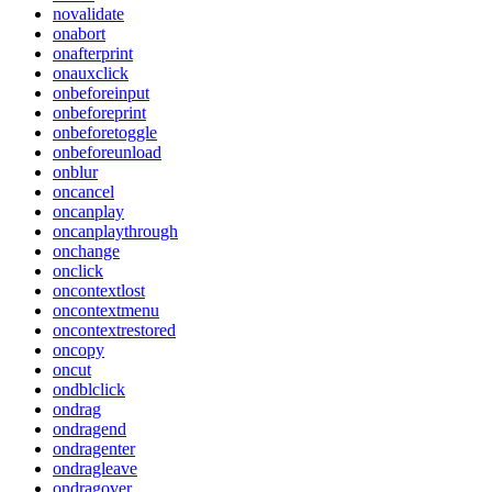
novalidate
onabort
onafterprint
onauxclick
onbeforeinput
onbeforeprint
onbeforetoggle
onbeforeunload
onblur
oncancel
oncanplay
oncanplaythrough
onchange
onclick
oncontextlost
oncontextmenu
oncontextrestored
oncopy
oncut
ondblclick
ondrag
ondragend
ondragenter
ondragleave
ondragover