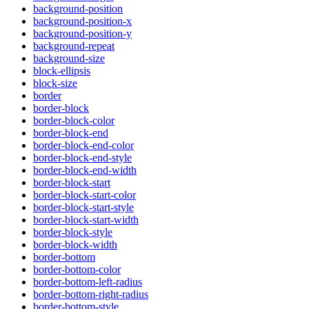
background-position
background-position-x
background-position-y
background-repeat
background-size
block-ellipsis
block-size
border
border-block
border-block-color
border-block-end
border-block-end-color
border-block-end-style
border-block-end-width
border-block-start
border-block-start-color
border-block-start-style
border-block-start-width
border-block-style
border-block-width
border-bottom
border-bottom-color
border-bottom-left-radius
border-bottom-right-radius
border-bottom-style