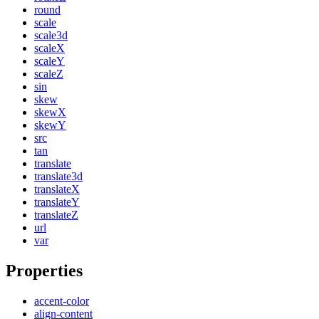
round
scale
scale3d
scaleX
scaleY
scaleZ
sin
skew
skewX
skewY
src
tan
translate
translate3d
translateX
translateY
translateZ
url
var
Properties
accent-color
align-content