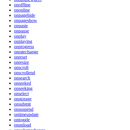
onoffline
ononline
onpagehide
onpageshow
onpaste
onpause
onplay
onplaying
onprogress
onratechange
onreset
onresize
onscroll
onscrollend
onsearch
onseeked
onseeking
onselect
onstorage
onsubmit
onsuspend
ontimeupdate
ontoggle
onunload