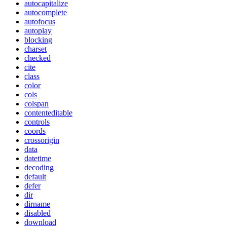
autocapitalize
autocomplete
autofocus
autoplay
blocking
charset
checked
cite
class
color
cols
colspan
contenteditable
controls
coords
crossorigin
data
datetime
decoding
default
defer
dir
dirname
disabled
download