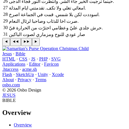
26
حينما ترجيت الخير جاء الشر. وانتظرت النور فجاء الدجى.
27
امعائي تغلي ولا تكف. تقدمتني ايام المذلة.
28
اسوددت لكن بلا شمس. قمت في الجماعة اصرخ.
29
صرت اخا للذئاب وصاحبا لرئال النعام.
30
حرش جلدي عليّ وعظامي احترّت من الحرارة فيّ.
31
صار عودي للنوح ومزماري لصوت الباكين
Jesus
·
Bible
HTML
·
CSS
·
JS
·
PHP
·
SVG
Applications
·
Editor
·
Favicon
.htaccess
·
acme.sh
Flash
·
SketchUp
·
Unity
·
Xcode
About
·
Privacy
·
Terms
osbo.com
© 2026 Osbo Design
JESUS
BIBLE
Overview
Overview