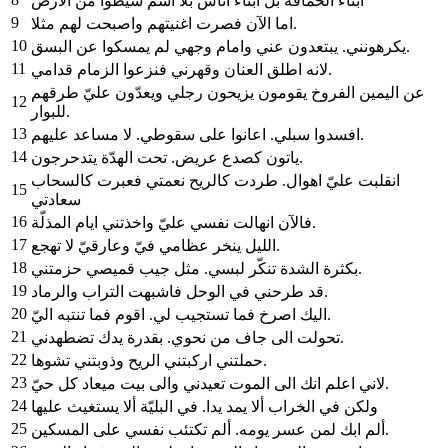
ابناء الحماقة بل ابناء اناس بلا اسم سيطوا من الارض
9
اما الآن فصرت اغنيتهم واصبحت لهم مثلا.
10
يكرهونني. يبتعدون عني وامام وجهي لم يمسكوا عن البسق.
11
لانه اطلق العنان وقهرني فنزعوا الزمام قدامي.
عن اليمين الفروخ يقومون يزيحون رجلي ويعدّون عليّ طرقهم
12
للبوار.
13
افسدوا سبلي. اعانوا على سقوطي. لا مساعد عليهم.
14
ياتون كصدع عريض. تحت الهدّة يتدحرجون.
انقلبت عليّ اهوال. طردت كالريح نعمتي فعبرت كالسحاب
15
سعادتي
16
فالآن انهالت نفسي عليّ واخذتني ايام المذلّة.
17
الليل ينخر عظامي فيّ وعارقيّ لا تهجع.
18
بكثرة الشدة تنكّر لبسي. مثل جيب قميصي حزمتني.
19
قد طرحني في الوحل فاشبهت التراب والرماد.
20
اليك اصرخ فما تستجيب لي. اقوم فما تنتبه اليّ.
21
تحولت الى جاف من نحوي. بقدرة يدك تضطهدني.
22
حملتني اركبتني الريح وذوبتني تشوها.
23
لاني اعلم انك الى الموت تعيدني والى بيت ميعاد كل حيّ.
24
ولكن في الخراب ألا يمد يدا. في البليّة ألا يستغيث عليها
25
ألم ابك لمن عسر يومه. ألم تكتئب نفسي على المسكين.