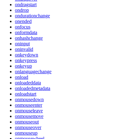
ondragstart
ondrop
ondurationchange
onended
onfocus
onformdata
onhashchange
oninput
oninvalid
onkeydown
onkeypress
onkeyup
onlanguagechange
onload
onloadeddata
onloadedmetadata
onloadstart
onmousedown
onmouseenter
onmouseleave
onmousemove
onmouseout
onmouseover
onmouseup
onmousewheel