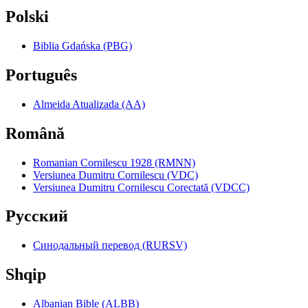
Polski
Biblia Gdańska (PBG)
Português
Almeida Atualizada (AA)
Română
Romanian Cornilescu 1928 (RMNN)
Versiunea Dumitru Cornilescu (VDC)
Versiunea Dumitru Cornilescu Corectată (VDCC)
Pyccкий
Синодальный перевод (RURSV)
Shqip
Albanian Bible (ALBB)