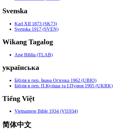
Svenska
Karl XII 1873 (SK73)
Svenska 1917 (SVEN)
Wikang Tagalog
Ang Biblia (TLAB)
українська
Біблія в пер. Івана Огієнка 1962 (UBIO)
Біблія в пер. П.Куліша та І.Пулюя 1905 (UKRK)
Tiếng Việt
Vietnamese Bible 1934 (VI1934)
简体中文