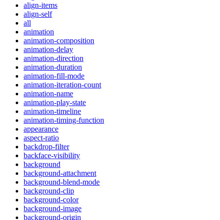
align-items
align-self
all
animation
animation-composition
animation-delay
animation-direction
animation-duration
animation-fill-mode
animation-iteration-count
animation-name
animation-play-state
animation-timeline
animation-timing-function
appearance
aspect-ratio
backdrop-filter
backface-visibility
background
background-attachment
background-blend-mode
background-clip
background-color
background-image
background-origin