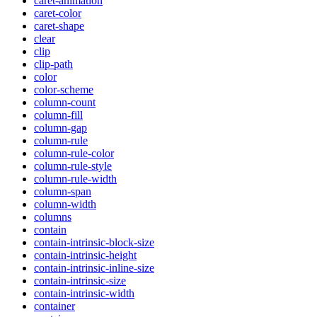
caret-animation
caret-color
caret-shape
clear
clip
clip-path
color
color-scheme
column-count
column-fill
column-gap
column-rule
column-rule-color
column-rule-style
column-rule-width
column-span
column-width
columns
contain
contain-intrinsic-block-size
contain-intrinsic-height
contain-intrinsic-inline-size
contain-intrinsic-size
contain-intrinsic-width
container