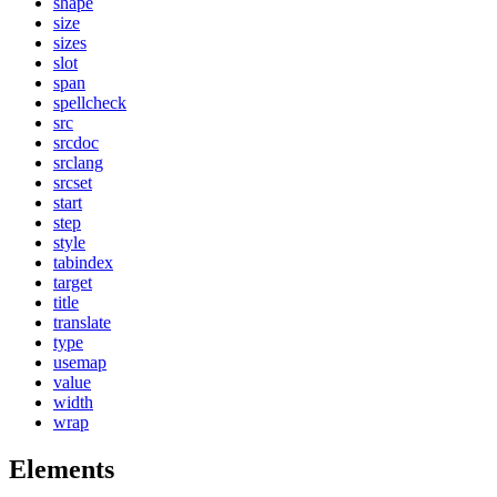
shape
size
sizes
slot
span
spellcheck
src
srcdoc
srclang
srcset
start
step
style
tabindex
target
title
translate
type
usemap
value
width
wrap
Elements