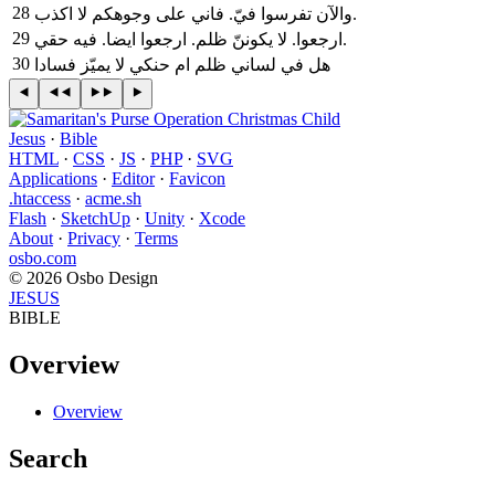
28
والآن تفرسوا فيّ. فاني على وجوهكم لا اكذب.
29
ارجعوا. لا يكوننّ ظلم. ارجعوا ايضا. فيه حقي.
30
هل في لساني ظلم ام حنكي لا يميّز فسادا
Jesus
·
Bible
HTML
·
CSS
·
JS
·
PHP
·
SVG
Applications
·
Editor
·
Favicon
.htaccess
·
acme.sh
Flash
·
SketchUp
·
Unity
·
Xcode
About
·
Privacy
·
Terms
osbo.com
© 2026 Osbo Design
JESUS
BIBLE
Overview
Overview
Search