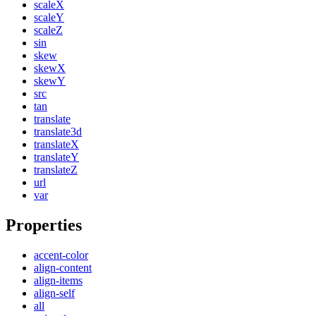
scaleX
scaleY
scaleZ
sin
skew
skewX
skewY
src
tan
translate
translate3d
translateX
translateY
translateZ
url
var
Properties
accent-color
align-content
align-items
align-self
all