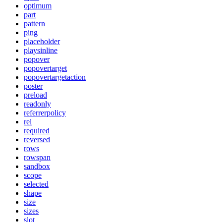
optimum
part
pattern
ping
placeholder
playsinline
popover
popovertarget
popovertargetaction
poster
preload
readonly
referrerpolicy
rel
required
reversed
rows
rowspan
sandbox
scope
selected
shape
size
sizes
slot