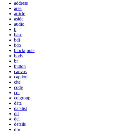
address
area
article
aside
audio
b
base
bdi
bdo
blockquote
body
br
button
canvas
caption
cite
code
col
colgroup
data
datalist
dd
del
details
dfn