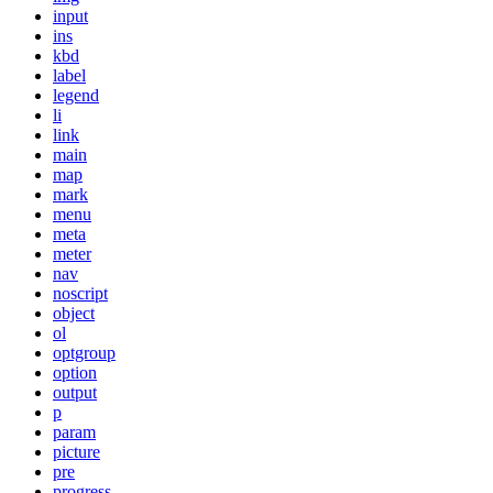
input
ins
kbd
label
legend
li
link
main
map
mark
menu
meta
meter
nav
noscript
object
ol
optgroup
option
output
p
param
picture
pre
progress