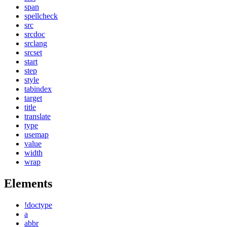
span
spellcheck
src
srcdoc
srclang
srcset
start
step
style
tabindex
target
title
translate
type
usemap
value
width
wrap
Elements
!doctype
a
abbr