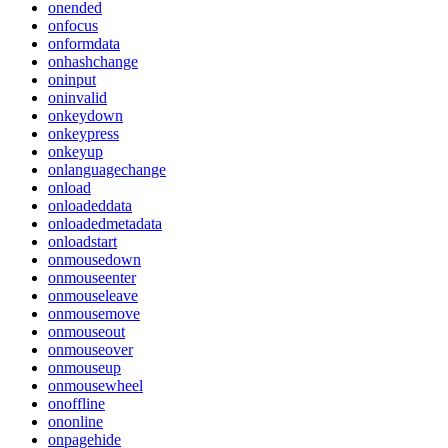
onended
onfocus
onformdata
onhashchange
oninput
oninvalid
onkeydown
onkeypress
onkeyup
onlanguagechange
onload
onloadeddata
onloadedmetadata
onloadstart
onmousedown
onmouseenter
onmouseleave
onmousemove
onmouseout
onmouseover
onmouseup
onmousewheel
onoffline
ononline
onpagehide