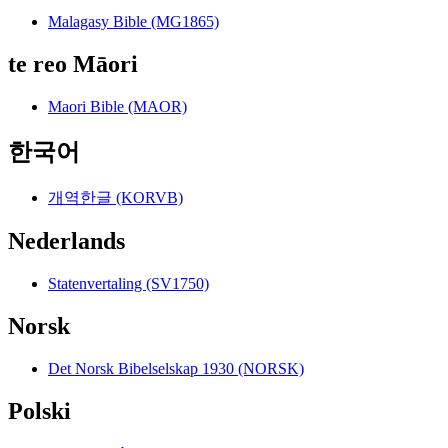
Malagasy Bible (MG1865)
te reo Māori
Maori Bible (MAOR)
한국어
개역한글 (KORVB)
Nederlands
Statenvertaling (SV1750)
Norsk
Det Norsk Bibelselskap 1930 (NORSK)
Polski