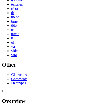
template
textarea
tfoot
th
thead
time
title
tr
track
u
ul
var
video
wbr
Other
Characters
Comments
Datatypes
CSS
Overview