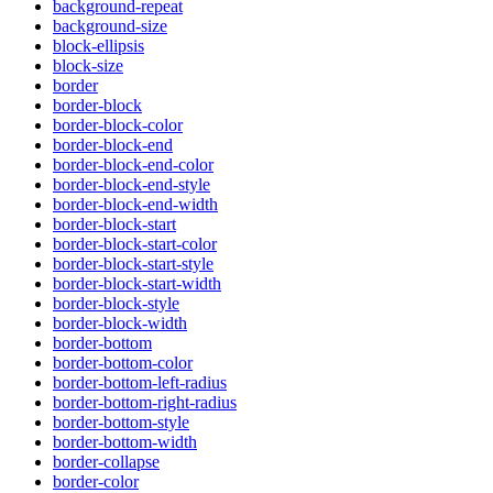
background-repeat
background-size
block-ellipsis
block-size
border
border-block
border-block-color
border-block-end
border-block-end-color
border-block-end-style
border-block-end-width
border-block-start
border-block-start-color
border-block-start-style
border-block-start-width
border-block-style
border-block-width
border-bottom
border-bottom-color
border-bottom-left-radius
border-bottom-right-radius
border-bottom-style
border-bottom-width
border-collapse
border-color