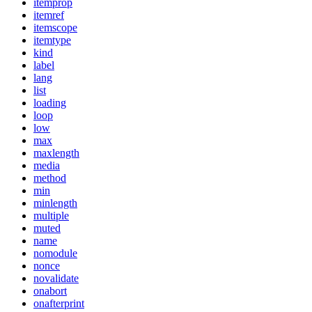
itemprop
itemref
itemscope
itemtype
kind
label
lang
list
loading
loop
low
max
maxlength
media
method
min
minlength
multiple
muted
name
nomodule
nonce
novalidate
onabort
onafterprint