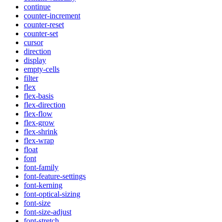
continue
counter-increment
counter-reset
counter-set
cursor
direction
display
empty-cells
filter
flex
flex-basis
flex-direction
flex-flow
flex-grow
flex-shrink
flex-wrap
float
font
font-family
font-feature-settings
font-kerning
font-optical-sizing
font-size
font-size-adjust
font-stretch