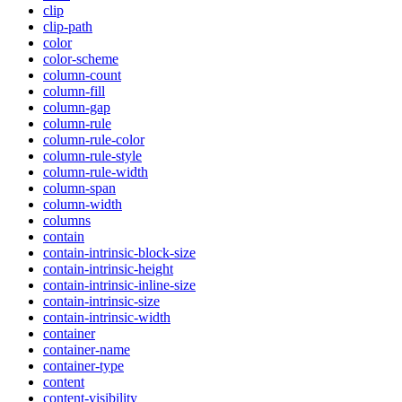
clip
clip-path
color
color-scheme
column-count
column-fill
column-gap
column-rule
column-rule-color
column-rule-style
column-rule-width
column-span
column-width
columns
contain
contain-intrinsic-block-size
contain-intrinsic-height
contain-intrinsic-inline-size
contain-intrinsic-size
contain-intrinsic-width
container
container-name
container-type
content
content-visibility