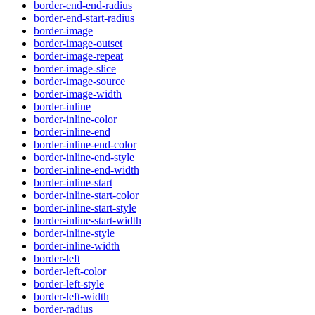
border-end-end-radius
border-end-start-radius
border-image
border-image-outset
border-image-repeat
border-image-slice
border-image-source
border-image-width
border-inline
border-inline-color
border-inline-end
border-inline-end-color
border-inline-end-style
border-inline-end-width
border-inline-start
border-inline-start-color
border-inline-start-style
border-inline-start-width
border-inline-style
border-inline-width
border-left
border-left-color
border-left-style
border-left-width
border-radius