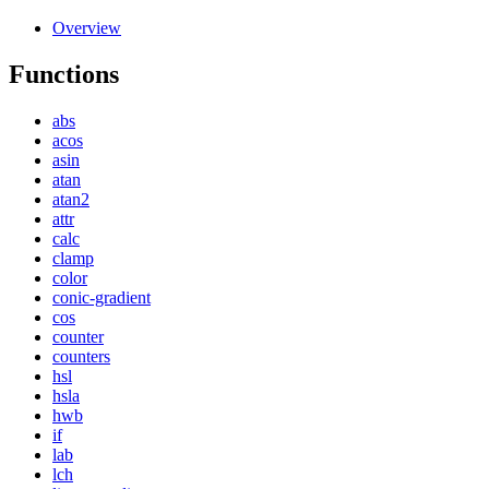
Overview
Functions
abs
acos
asin
atan
atan2
attr
calc
clamp
color
conic-gradient
cos
counter
counters
hsl
hsla
hwb
if
lab
lch