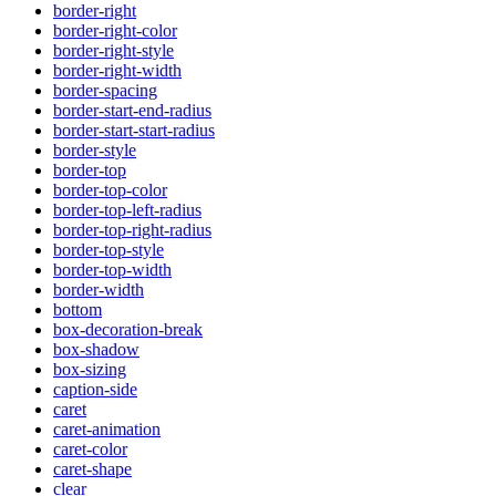
border-right
border-right-color
border-right-style
border-right-width
border-spacing
border-start-end-radius
border-start-start-radius
border-style
border-top
border-top-color
border-top-left-radius
border-top-right-radius
border-top-style
border-top-width
border-width
bottom
box-decoration-break
box-shadow
box-sizing
caption-side
caret
caret-animation
caret-color
caret-shape
clear