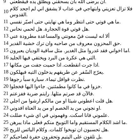
9
ان يرضى الله بان يسحقني ويطلق يده فيقطعني.
فلا تزال تعزيتي وابتهاجي في عذاب لا يشفق اني لم اجحد كلام
10
القدوس.
11
ما هي قوتي حتى انتظر وما هي نهايتي حتى اصبّر نفسي.
12
هل قوتي قوة الحجارة. هل لحمي نحاس.
13
ألا انه ليست فيّ معونتي والمساعدة مطرودة عني
14
حق المحزون معروف من صاحبه وان ترك خشية القدير.
15
اما اخواني فقد غدروا مثل الغدير. مثل ساقية الوديان يعبرون.
16
التي هي عكرة من البرد ويختفي فيها الجليد.
17
اذا جرت انقطعت. اذا حميت جفت من مكانها.
18
يعرّج السّفر عن طريقهم يدخلون التيه فيهلكون.
19
نظرت قوافل تيماء. سيارة سبأ رجوها.
20
خزوا في ما كانوا مطمئنين. جاءوا اليها فخجلوا.
21
فالآن قد صرتم مثلها. رايتم ضربة ففزعتم.
22
هل قلت اعطوني شيئا او من مالكم ارشوا من اجلي.
23
او نجوني من يد الخصم او من يد العتاة افدوني.
24
علموني فانا اسكت. وفهموني في اي شيء ضللت.
25
ما اشد الكلام المستقيم واما التوبيخ منكم فعلى ماذا يبرهن.
26
هل تحسبون ان توبخوا كلمات. وكلام اليائس للريح.
27
بل تلقون على اليتيم وتحفرون حفرة لصاحبكم.