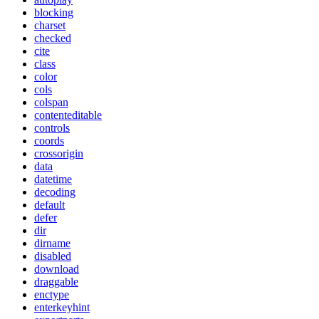
blocking
charset
checked
cite
class
color
cols
colspan
contenteditable
controls
coords
crossorigin
data
datetime
decoding
default
defer
dir
dirname
disabled
download
draggable
enctype
enterkeyhint