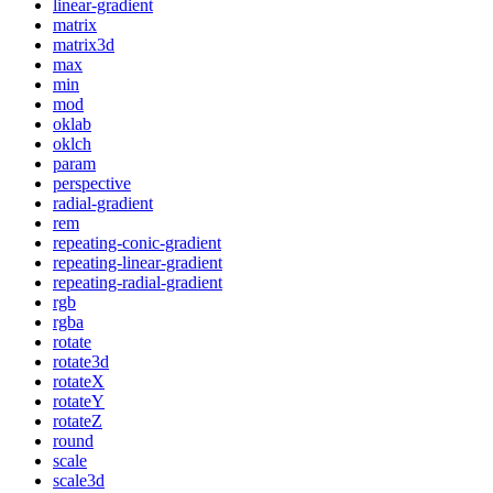
linear-gradient
matrix
matrix3d
max
min
mod
oklab
oklch
param
perspective
radial-gradient
rem
repeating-conic-gradient
repeating-linear-gradient
repeating-radial-gradient
rgb
rgba
rotate
rotate3d
rotateX
rotateY
rotateZ
round
scale
scale3d