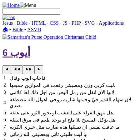
Jesus
·
Bible
·
HTML
·
CSS
·
JS
·
PHP
·
SVG
·
Applications
🏠︎
▸
Bible
▸
ASVD
أيوب 6
1
فاجاب ايوب وقال
2
ليت كربي وزن ومصيبتي رفعت في الموازين جميعها.
3
لانها الآن اثقل من رمل البحر. من اجل ذلك لغا كلامي.
لان سهام القدير فيّ وحمتها شاربة روحي. اهوال الله مصطفة
4
ضدي.
5
هل ينهق الفراء على العشب او يخور الثور على علفه.
6
هل يؤكل المسيخ بلا ملح او يوجد طعم في مرق البقلة.
7
ما عافت نفسي ان تمسّها هذه صارت مثل خبزي الكريه
8
يا ليت طلبتي تاتي ويعطيني الله رجائي.