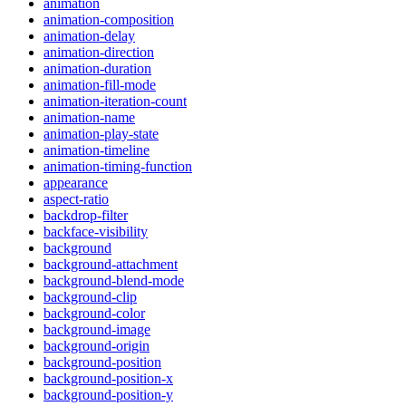
animation
animation-composition
animation-delay
animation-direction
animation-duration
animation-fill-mode
animation-iteration-count
animation-name
animation-play-state
animation-timeline
animation-timing-function
appearance
aspect-ratio
backdrop-filter
backface-visibility
background
background-attachment
background-blend-mode
background-clip
background-color
background-image
background-origin
background-position
background-position-x
background-position-y