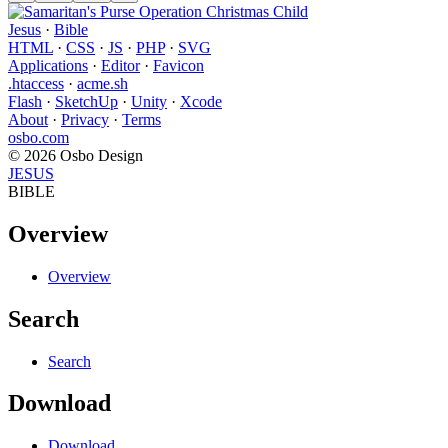
Jesus
·
Bible
HTML
·
CSS
·
JS
·
PHP
·
SVG
Applications
·
Editor
·
Favicon
.htaccess
·
acme.sh
Flash
·
SketchUp
·
Unity
·
Xcode
About
·
Privacy
·
Terms
osbo.com
© 2026 Osbo Design
JESUS
BIBLE
Overview
Overview
Search
Search
Download
Download