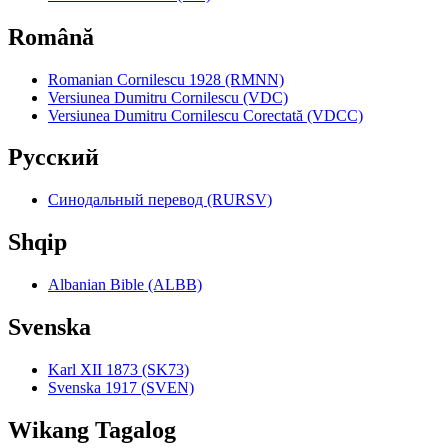
Română
Romanian Cornilescu 1928 (RMNN)
Versiunea Dumitru Cornilescu (VDC)
Versiunea Dumitru Cornilescu Corectată (VDCC)
Pyccкий
Синодальный перевод (RURSV)
Shqip
Albanian Bible (ALBB)
Svenska
Karl XII 1873 (SK73)
Svenska 1917 (SVEN)
Wikang Tagalog