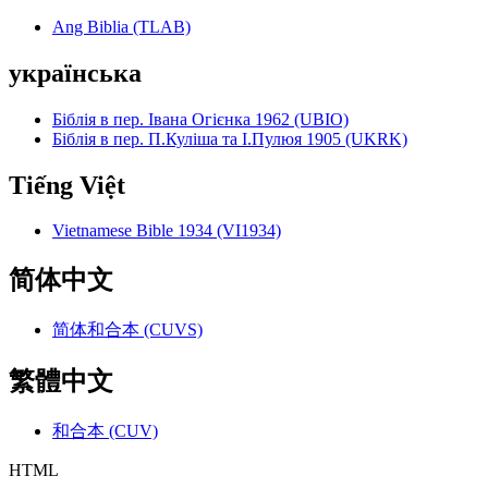
Ang Biblia (TLAB)
українська
Біблія в пер. Івана Огієнка 1962 (UBIO)
Біблія в пер. П.Куліша та І.Пулюя 1905 (UKRK)
Tiếng Việt
Vietnamese Bible 1934 (VI1934)
简体中文
简体和合本 (CUVS)
繁體中文
和合本 (CUV)
HTML