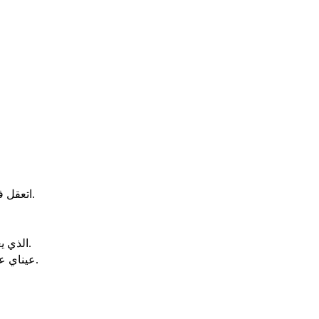
‎اتعقل في طريق كامل. متى تاتي اليّ. اسلك في كمال قلبي في وسط بيتي‎.
‎الذي يغتاب صاحبه سرا هذا اقطعه. مستكبر العين ومنتفخ القلب لا احتمله‎.
‎عيناي على امناء الارض لكي اجلسهم معي. السالك طريقا كاملا هو يخدمني‎.