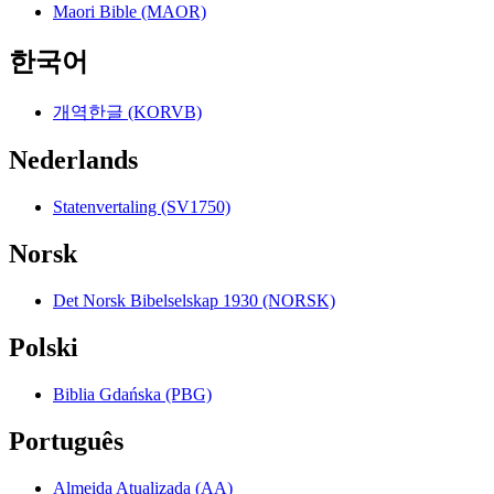
Maori Bible (MAOR)
한국어
개역한글 (KORVB)
Nederlands
Statenvertaling (SV1750)
Norsk
Det Norsk Bibelselskap 1930 (NORSK)
Polski
Biblia Gdańska (PBG)
Português
Almeida Atualizada (AA)