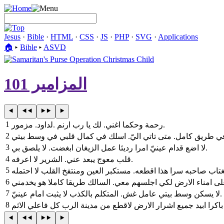
Jesus
·
Bible
·
HTML
·
CSS
·
JS
·
PHP
·
SVG
·
Applications
🏠︎
▸
Bible
▸
ASVD
المزامير 101
1
لداود. مزمور‎. ‎رحمة وحكما اغني. لك يا رب ارنم‎.
2
3
‎لا اضع قدام عينيّ امرا رديئا عمل الزيغان ابغضت. لا يلصق بي.
4
قلب معوج يبعد عني. الشرير لا اعرفه‎.
5
6
7
‎لا يسكن وسط بيتي عامل غش. المتكلم بالكذب لا يثبت امام عينيّ.
8
باكرا ابيد جميع اشرار الارض لاقطع من مدينة الرب كل فاعلي الاثم