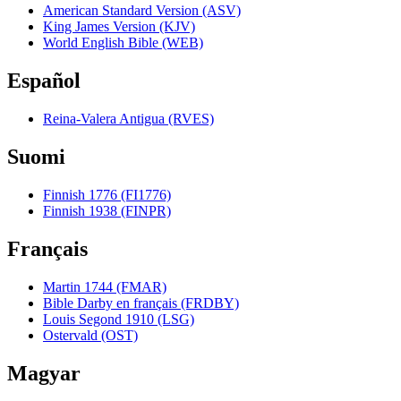
American Standard Version (ASV)
King James Version (KJV)
World English Bible (WEB)
Español
Reina-Valera Antigua (RVES)
Suomi
Finnish 1776 (FI1776)
Finnish 1938 (FINPR)
Français
Martin 1744 (FMAR)
Bible Darby en français (FRDBY)
Louis Segond 1910 (LSG)
Ostervald (OST)
Magyar