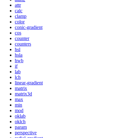
attr
calc
clamp
color
conic-gradient
cos
counter
counters
hsl
hsla
hwb
if
lab
lch
linear-gradient
matrix
matrix3d
max
min
mod
oklab
oklch
param
perspective