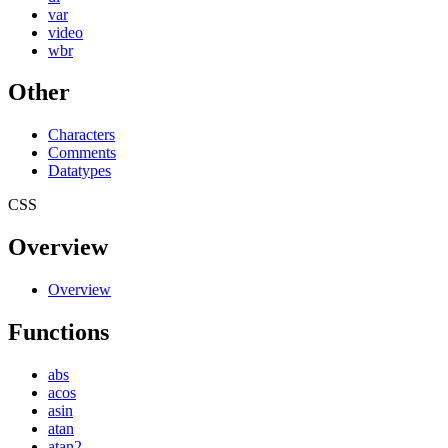
var
video
wbr
Other
Characters
Comments
Datatypes
CSS
Overview
Overview
Functions
abs
acos
asin
atan
atan2