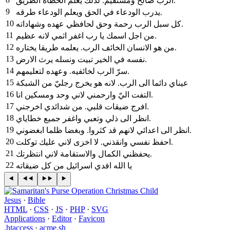
الرب صالح ومستقيم. لذلك يعلّم الخطاة الطريق‎.
9
‎يدرب الودعاء في الحق ويعلم الودعاء طرقه‎.
10
‎كل سبل الرب رحمة وحق لحافظي عهده وشهاداته‎.
11
‎من اجل اسمك يا رب اغفر اثمي لانه عظيم‎.
12
‎من هو الانسان الخائف الرب. يعلمه طريقا يختاره‎.
13
‎نفسه في الخير تبيت ونسله يرث الارض‎.
14
‎سرّ الرب لخائفيه. وعهده لتعليمهم‎.
15
‎عيناي دائما الى الرب. لانه هو يخرج رجليّ من الشبكة
16
التفت اليّ وارحمني لاني وحد ومسكين انا‎.
17
‎افرج ضيقات قلبي. من شدائدي اخرجني‎.
18
‎انظر الى ذلي وتعبي واغفر جميع خطاياي‎.
19
‎انظر الى اعدائي لانهم قد كثروا. وبغضا ظلما ابغضوني‎.
20
‎احفظ نفسي وانقذني. لا اخزى لاني عليك توكلت‎.
21
‎يحفظني الكمال والاستقامة لاني انتظرتك‎.
22
‎يا الله افدي اسرائيل من كل ضيقاته
Jesus
·
Bible
HTML
·
CSS
·
JS
·
PHP
·
SVG
Applications
·
Editor
·
Favicon
.htaccess
·
acme.sh