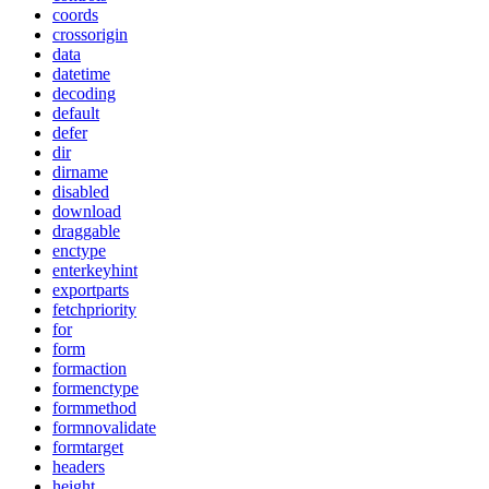
coords
crossorigin
data
datetime
decoding
default
defer
dir
dirname
disabled
download
draggable
enctype
enterkeyhint
exportparts
fetchpriority
for
form
formaction
formenctype
formmethod
formnovalidate
formtarget
headers
height