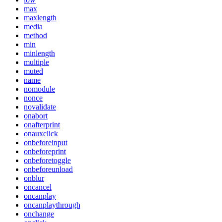
max
maxlength
media
method
min
minlength
multiple
muted
name
nomodule
nonce
novalidate
onabort
onafterprint
onauxclick
onbeforeinput
onbeforeprint
onbeforetoggle
onbeforeunload
onblur
oncancel
oncanplay
oncanplaythrough
onchange