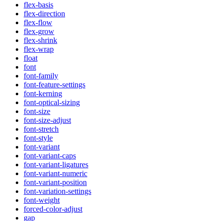
flex-basis
flex-direction
flex-flow
flex-grow
flex-shrink
flex-wrap
float
font
font-family
font-feature-settings
font-kerning
font-optical-sizing
font-size
font-size-adjust
font-stretch
font-style
font-variant
font-variant-caps
font-variant-ligatures
font-variant-numeric
font-variant-position
font-variation-settings
font-weight
forced-color-adjust
gap