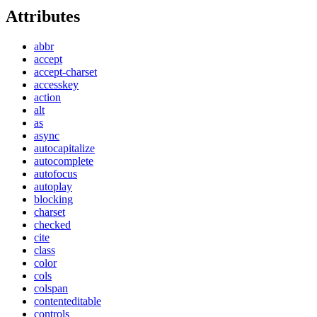
Attributes
abbr
accept
accept-charset
accesskey
action
alt
as
async
autocapitalize
autocomplete
autofocus
autoplay
blocking
charset
checked
cite
class
color
cols
colspan
contenteditable
controls