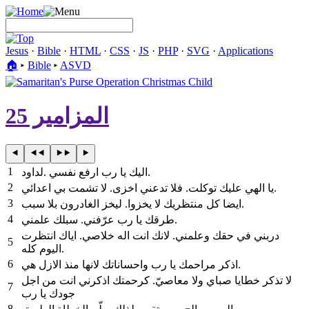
Jesus
·
Bible
·
HTML
·
CSS
·
JS
·
PHP
·
SVG
·
Applications
🏠︎
▸
Bible
▸
ASVD
المزامير 25
1
لداود‎. ‎اليك يا رب ارفع نفسي‎.
2
‎يا الهي عليك توكلت. فلا تدعني اخزى. لا تشمت بي اعدائي‎.
3
‎ايضا كل منتظريك لا يخزوا. ليخز الغادرون بلا سبب‎.
4
‎طرقك يا رب عرّفني. سبلك علمني‎.
5
اليوم كله‎.
6
‎اذكر مراحمك يا رب واحساناتك لانها منذ الازل هي‎.
7
جودك يا رب
8