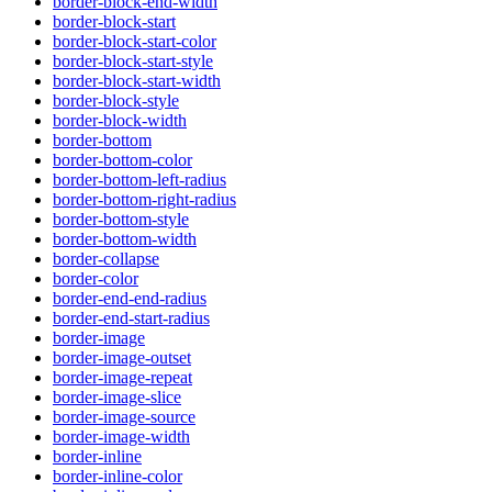
border-block-end-width
border-block-start
border-block-start-color
border-block-start-style
border-block-start-width
border-block-style
border-block-width
border-bottom
border-bottom-color
border-bottom-left-radius
border-bottom-right-radius
border-bottom-style
border-bottom-width
border-collapse
border-color
border-end-end-radius
border-end-start-radius
border-image
border-image-outset
border-image-repeat
border-image-slice
border-image-source
border-image-width
border-inline
border-inline-color