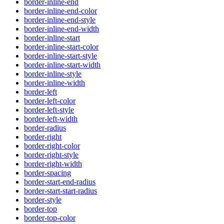
border-inline-end
border-inline-end-color
border-inline-end-style
border-inline-end-width
border-inline-start
border-inline-start-color
border-inline-start-style
border-inline-start-width
border-inline-style
border-inline-width
border-left
border-left-color
border-left-style
border-left-width
border-radius
border-right
border-right-color
border-right-style
border-right-width
border-spacing
border-start-end-radius
border-start-start-radius
border-style
border-top
border-top-color