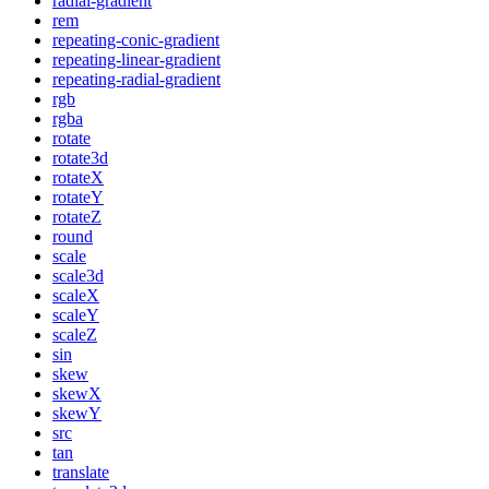
radial-gradient
rem
repeating-conic-gradient
repeating-linear-gradient
repeating-radial-gradient
rgb
rgba
rotate
rotate3d
rotateX
rotateY
rotateZ
round
scale
scale3d
scaleX
scaleY
scaleZ
sin
skew
skewX
skewY
src
tan
translate