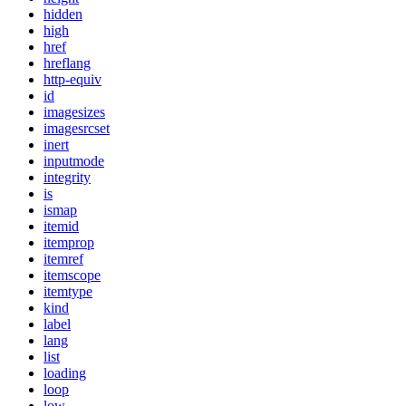
hidden
high
href
hreflang
http-equiv
id
imagesizes
imagesrcset
inert
inputmode
integrity
is
ismap
itemid
itemprop
itemref
itemscope
itemtype
kind
label
lang
list
loading
loop
low