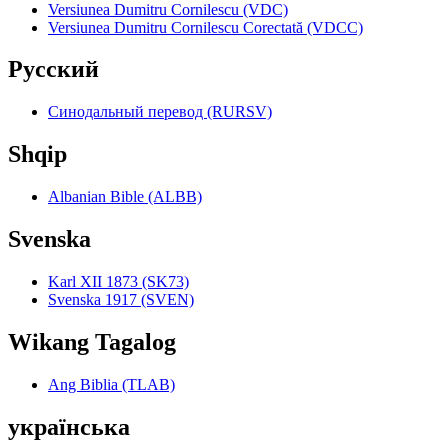
Versiunea Dumitru Cornilescu (VDC)
Versiunea Dumitru Cornilescu Corectată (VDCC)
Pyccкий
Синодальный перевод (RURSV)
Shqip
Albanian Bible (ALBB)
Svenska
Karl XII 1873 (SK73)
Svenska 1917 (SVEN)
Wikang Tagalog
Ang Biblia (TLAB)
українська