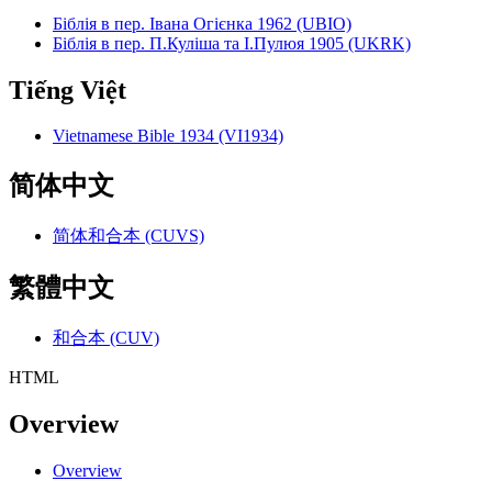
Біблія в пер. Івана Огієнка 1962 (UBIO)
Біблія в пер. П.Куліша та І.Пулюя 1905 (UKRK)
Tiếng Việt
Vietnamese Bible 1934 (VI1934)
简体中文
简体和合本 (CUVS)
繁體中文
和合本 (CUV)
HTML
Overview
Overview