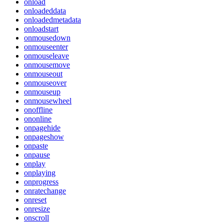
onload
onloadeddata
onloadedmetadata
onloadstart
onmousedown
onmouseenter
onmouseleave
onmousemove
onmouseout
onmouseover
onmouseup
onmousewheel
onoffline
ononline
onpagehide
onpageshow
onpaste
onpause
onplay
onplaying
onprogress
onratechange
onreset
onresize
onscroll