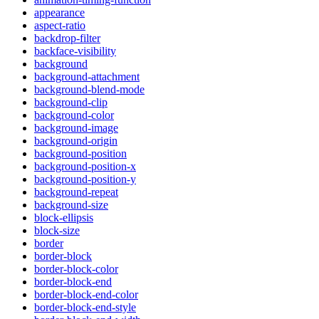
appearance
aspect-ratio
backdrop-filter
backface-visibility
background
background-attachment
background-blend-mode
background-clip
background-color
background-image
background-origin
background-position
background-position-x
background-position-y
background-repeat
background-size
block-ellipsis
block-size
border
border-block
border-block-color
border-block-end
border-block-end-color
border-block-end-style