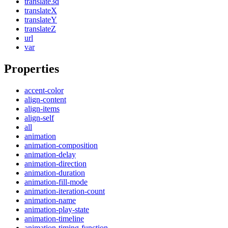
translate3d
translateX
translateY
translateZ
url
var
Properties
accent-color
align-content
align-items
align-self
all
animation
animation-composition
animation-delay
animation-direction
animation-duration
animation-fill-mode
animation-iteration-count
animation-name
animation-play-state
animation-timeline
animation-timing-function