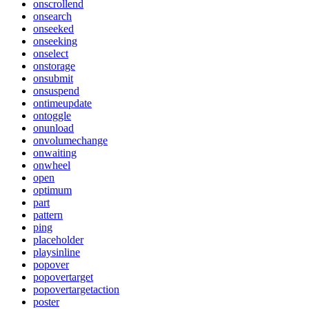
onscrollend
onsearch
onseeked
onseeking
onselect
onstorage
onsubmit
onsuspend
ontimeupdate
ontoggle
onunload
onvolumechange
onwaiting
onwheel
open
optimum
part
pattern
ping
placeholder
playsinline
popover
popovertarget
popovertargetaction
poster