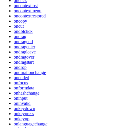
onclick
oncontextlost
oncontextmenu
oncontextrestored
oncopy
oncut
ondblclick
ondrag
ondragend
ondragenter
ondragleave
ondragover
ondragstart
ondrop
ondurationchange
onended
onfocus
onformdata
onhashchange
oninput
oninvalid
onkeydown
onkeypress
onkeyup
onlanguagechange