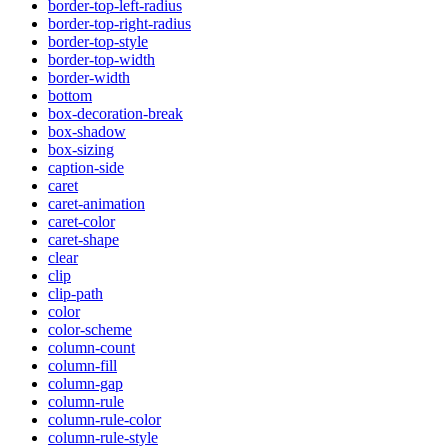
border-top-left-radius
border-top-right-radius
border-top-style
border-top-width
border-width
bottom
box-decoration-break
box-shadow
box-sizing
caption-side
caret
caret-animation
caret-color
caret-shape
clear
clip
clip-path
color
color-scheme
column-count
column-fill
column-gap
column-rule
column-rule-color
column-rule-style