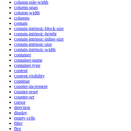
column-rule-width
column-span
column-width
columns
contain
contain-intrinsic-block-size
contain-intrinsic-height
contain-intrinsic-inline-size
contain-intrinsic-size
contain-intrinsic-width
container
container-name
container-type
content
content-visibility
continue
counter-increment
counter-reset
counter-set
cursor
direction
display
empty-cells
filter
flex