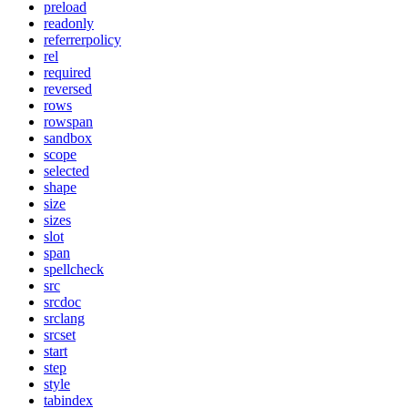
preload
readonly
referrerpolicy
rel
required
reversed
rows
rowspan
sandbox
scope
selected
shape
size
sizes
slot
span
spellcheck
src
srcdoc
srclang
srcset
start
step
style
tabindex