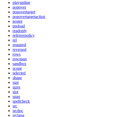
playsinline
popover
popovertarget
popovertargetaction
poster
preload
readonly
referrerpolicy
rel
required
reversed
rows
rowspan
sandbox
scope
selected
shape
size
sizes
slot
span
spellcheck
src
srcdoc
srclang