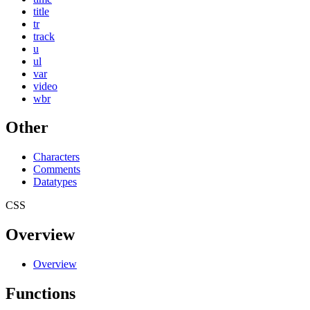
title
tr
track
u
ul
var
video
wbr
Other
Characters
Comments
Datatypes
CSS
Overview
Overview
Functions