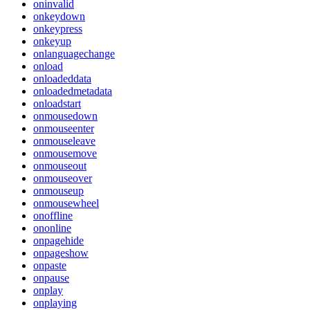
oninvalid
onkeydown
onkeypress
onkeyup
onlanguagechange
onload
onloadeddata
onloadedmetadata
onloadstart
onmousedown
onmouseenter
onmouseleave
onmousemove
onmouseout
onmouseover
onmouseup
onmousewheel
onoffline
ononline
onpagehide
onpageshow
onpaste
onpause
onplay
onplaying