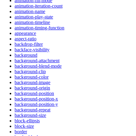
animation-fill-mode
animation-iteration-count
animation-name
animation-play-state
animation-timeline
animation-timing-function
appearance
aspect-ratio
backdrop-filter
backface-visibility
background
background-attachment
background-blend-mode
background-clip
background-color
background-image
background-origin
background-position
background-position-x
background-position-y
background-repeat
background-size
block-ellipsis
block-size
border