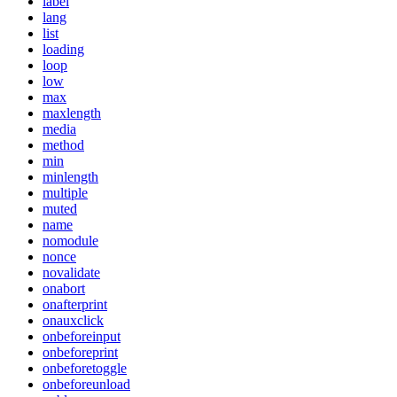
label
lang
list
loading
loop
low
max
maxlength
media
method
min
minlength
multiple
muted
name
nomodule
nonce
novalidate
onabort
onafterprint
onauxclick
onbeforeinput
onbeforeprint
onbeforetoggle
onbeforeunload