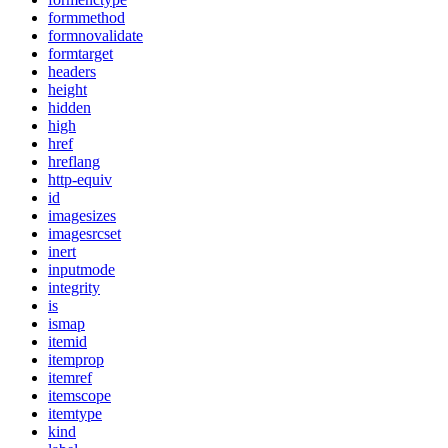
formmethod
formnovalidate
formtarget
headers
height
hidden
high
href
hreflang
http-equiv
id
imagesizes
imagesrcset
inert
inputmode
integrity
is
ismap
itemid
itemprop
itemref
itemscope
itemtype
kind