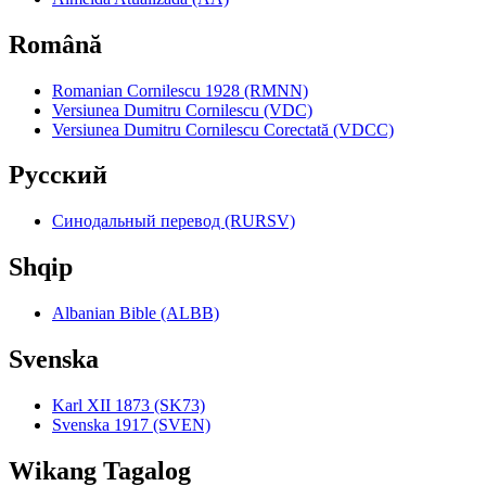
Română
Romanian Cornilescu 1928 (RMNN)
Versiunea Dumitru Cornilescu (VDC)
Versiunea Dumitru Cornilescu Corectată (VDCC)
Pyccкий
Синодальный перевод (RURSV)
Shqip
Albanian Bible (ALBB)
Svenska
Karl XII 1873 (SK73)
Svenska 1917 (SVEN)
Wikang Tagalog