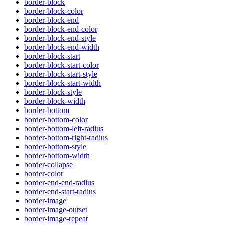
border-block
border-block-color
border-block-end
border-block-end-color
border-block-end-style
border-block-end-width
border-block-start
border-block-start-color
border-block-start-style
border-block-start-width
border-block-style
border-block-width
border-bottom
border-bottom-color
border-bottom-left-radius
border-bottom-right-radius
border-bottom-style
border-bottom-width
border-collapse
border-color
border-end-end-radius
border-end-start-radius
border-image
border-image-outset
border-image-repeat