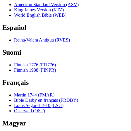
American Standard Version (ASV)
King James Version (KJV)
World English Bible (WEB)
Español
Reina-Valera Antigua (RVES)
Suomi
Finnish 1776 (FI1776)
Finnish 1938 (FINPR)
Français
Martin 1744 (FMAR)
Bible Darby en français (FRDBY)
Louis Segond 1910 (LSG)
Ostervald (OST)
Magyar