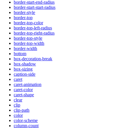
border-start-end-radius
border-start-start-radius
border-style
border-top
border-top-color
border-top-left-radius
border-top-right-radius
border-top-style
border-top-width
border-width
bottom
box-decoration-break
box-shadow
box-sizing
caption-side
caret
caret-animation
caret-color
caret-shape
clear
clip
clip-path
color
color-scheme
column-count