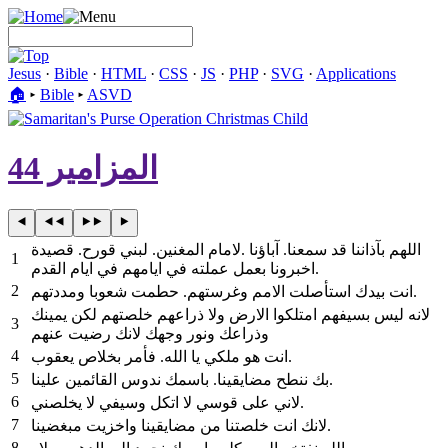
Jesus
·
Bible
·
HTML
·
CSS
·
JS
·
PHP
·
SVG
·
Applications
🏠︎
▸
Bible
▸
ASVD
المزامير 44
لامام المغنين. لبني قورح. قصيدة‎. ‎اللهم بآذاننا قد سمعنا. آباؤنا
1
اخبرونا بعمل عملته في ايامهم في ايام القدم‎.
2
‎انت بيدك استأصلت الامم وغرستهم. حطمت شعوبا ومددتهم‎.
3
وذراعك ونور وجهك لانك رضيت عنهم
4
انت هو ملكي يا الله. فأمر بخلاص يعقوب‎.
5
‎بك ننطح مضايقينا. باسمك ندوس القائمين علينا‎.
6
‎لاني على قوسي لا اتكل وسيفي لا يخلصني‎.
7
‎لانك انت خلصتنا من مضايقينا واخزيت مبغضينا‎.
8