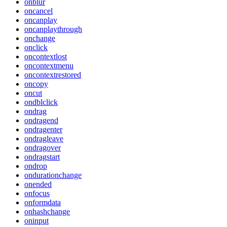
onblur
oncancel
oncanplay
oncanplaythrough
onchange
onclick
oncontextlost
oncontextmenu
oncontextrestored
oncopy
oncut
ondblclick
ondrag
ondragend
ondragenter
ondragleave
ondragover
ondragstart
ondrop
ondurationchange
onended
onfocus
onformdata
onhashchange
oninput