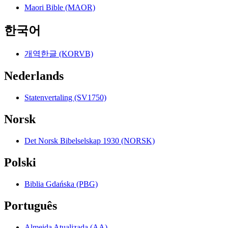
Maori Bible (MAOR)
한국어
개역한글 (KORVB)
Nederlands
Statenvertaling (SV1750)
Norsk
Det Norsk Bibelselskap 1930 (NORSK)
Polski
Biblia Gdańska (PBG)
Português
Almeida Atualizada (AA)