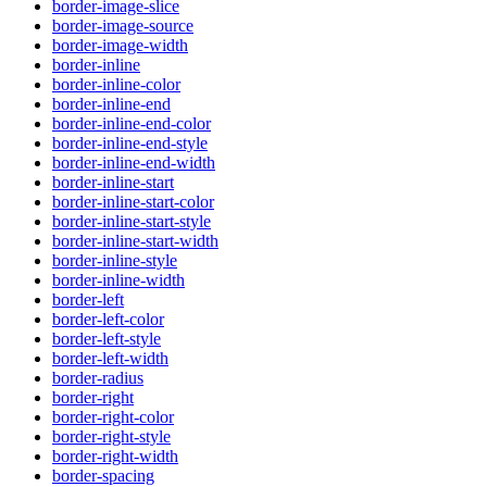
border-image-slice
border-image-source
border-image-width
border-inline
border-inline-color
border-inline-end
border-inline-end-color
border-inline-end-style
border-inline-end-width
border-inline-start
border-inline-start-color
border-inline-start-style
border-inline-start-width
border-inline-style
border-inline-width
border-left
border-left-color
border-left-style
border-left-width
border-radius
border-right
border-right-color
border-right-style
border-right-width
border-spacing