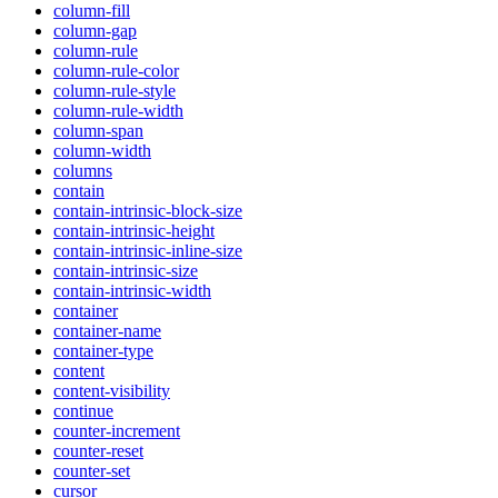
column-fill
column-gap
column-rule
column-rule-color
column-rule-style
column-rule-width
column-span
column-width
columns
contain
contain-intrinsic-block-size
contain-intrinsic-height
contain-intrinsic-inline-size
contain-intrinsic-size
contain-intrinsic-width
container
container-name
container-type
content
content-visibility
continue
counter-increment
counter-reset
counter-set
cursor