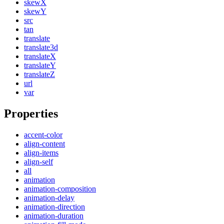
skewX
skewY
src
tan
translate
translate3d
translateX
translateY
translateZ
url
var
Properties
accent-color
align-content
align-items
align-self
all
animation
animation-composition
animation-delay
animation-direction
animation-duration