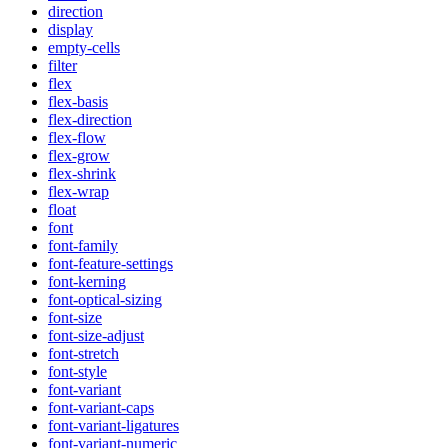
direction
display
empty-cells
filter
flex
flex-basis
flex-direction
flex-flow
flex-grow
flex-shrink
flex-wrap
float
font
font-family
font-feature-settings
font-kerning
font-optical-sizing
font-size
font-size-adjust
font-stretch
font-style
font-variant
font-variant-caps
font-variant-ligatures
font-variant-numeric