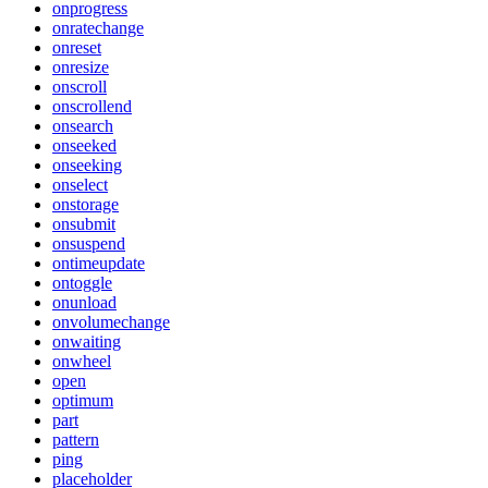
onprogress
onratechange
onreset
onresize
onscroll
onscrollend
onsearch
onseeked
onseeking
onselect
onstorage
onsubmit
onsuspend
ontimeupdate
ontoggle
onunload
onvolumechange
onwaiting
onwheel
open
optimum
part
pattern
ping
placeholder