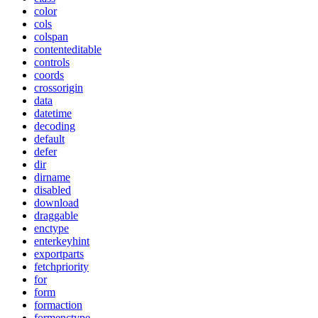
color
cols
colspan
contenteditable
controls
coords
crossorigin
data
datetime
decoding
default
defer
dir
dirname
disabled
download
draggable
enctype
enterkeyhint
exportparts
fetchpriority
for
form
formaction
formenctype