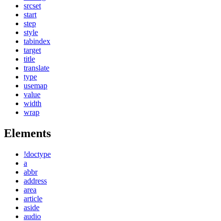
srcset
start
step
style
tabindex
target
title
translate
type
usemap
value
width
wrap
Elements
!doctype
a
abbr
address
area
article
aside
audio