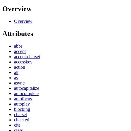
Overview
Overview
Attributes
abbr
accept
accept-charset
accesskey
action
alt
as
async
autocapitalize
autocomplete
autofocus
autoplay
blocking
charset
checked
cite
class