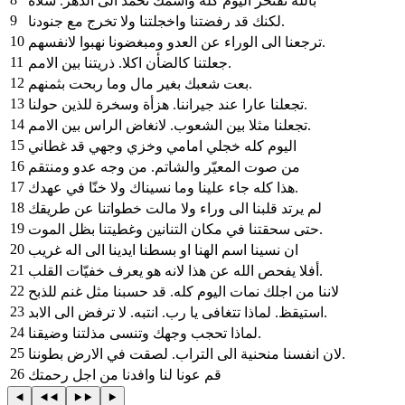
‎بالله نفتخر اليوم كله واسمك نحمد الى الدهر. سلاه
9
لكنك قد رفضتنا واخجلتنا ولا تخرج مع جنودنا‎.
10
‎ترجعنا الى الوراء عن العدو ومبغضونا نهبوا لانفسهم‎.
11
‎جعلتنا كالضأن اكلا. ذريتنا بين الامم‎.
12
‎بعت شعبك بغير مال وما ربحت بثمنهم‎.
13
‎تجعلنا عارا عند جيراننا. هزأة وسخرة للذين حولنا‎.
14
‎تجعلنا مثلا بين الشعوب. لانغاض الراس بين الامم‎.
15
‎اليوم كله خجلي امامي وخزي وجهي قد غطاني
16
من صوت المعيّر والشاتم. من وجه عدو ومنتقم
17
هذا كله جاء علينا وما نسيناك ولا خنّا في عهدك‎.
18
‎لم يرتد قلبنا الى وراء ولا مالت خطواتنا عن طريقك
19
حتى سحقتنا في مكان التنانين وغطيتنا بظل الموت‎.
20
‎ان نسينا اسم الهنا او بسطنا ايدينا الى اله غريب
21
أفلا يفحص الله عن هذا لانه هو يعرف خفيّات القلب‎.
22
‎لاننا من اجلك نمات اليوم كله. قد حسبنا مثل غنم للذبح
23
استيقظ. لماذا تتغافى يا رب. انتبه. لا ترفض الى الابد‎.
24
‎لماذا تحجب وجهك وتنسى مذلتنا وضيقنا‎.
25
‎لان انفسنا منحنية الى التراب. لصقت في الارض بطوننا‎.
26
‎قم عونا لنا وافدنا من اجل رحمتك