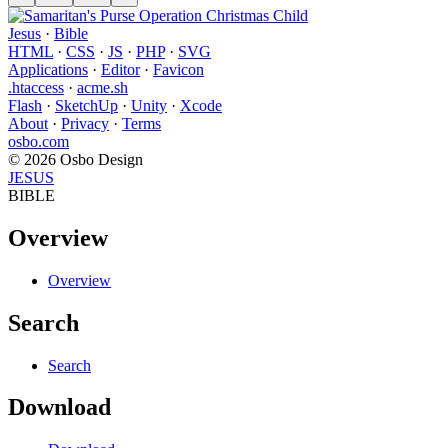
Jesus
·
Bible
HTML
·
CSS
·
JS
·
PHP
·
SVG
Applications
·
Editor
·
Favicon
.htaccess
·
acme.sh
Flash
·
SketchUp
·
Unity
·
Xcode
About
·
Privacy
·
Terms
osbo.com
© 2026 Osbo Design
JESUS
BIBLE
Overview
Overview
Search
Search
Download