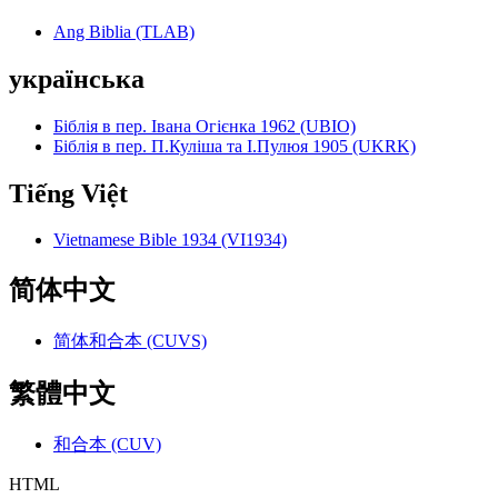
Ang Biblia (TLAB)
українська
Біблія в пер. Івана Огієнка 1962 (UBIO)
Біблія в пер. П.Куліша та І.Пулюя 1905 (UKRK)
Tiếng Việt
Vietnamese Bible 1934 (VI1934)
简体中文
简体和合本 (CUVS)
繁體中文
和合本 (CUV)
HTML