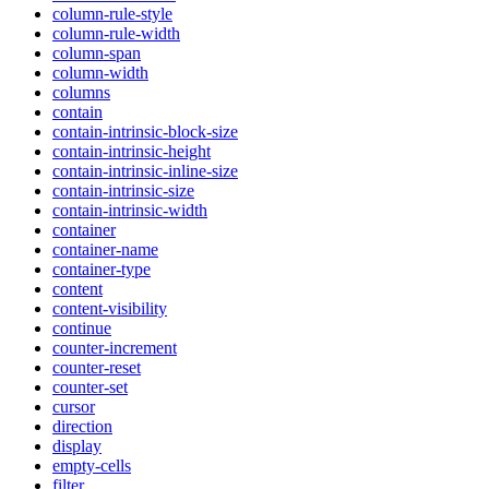
column-rule-style
column-rule-width
column-span
column-width
columns
contain
contain-intrinsic-block-size
contain-intrinsic-height
contain-intrinsic-inline-size
contain-intrinsic-size
contain-intrinsic-width
container
container-name
container-type
content
content-visibility
continue
counter-increment
counter-reset
counter-set
cursor
direction
display
empty-cells
filter