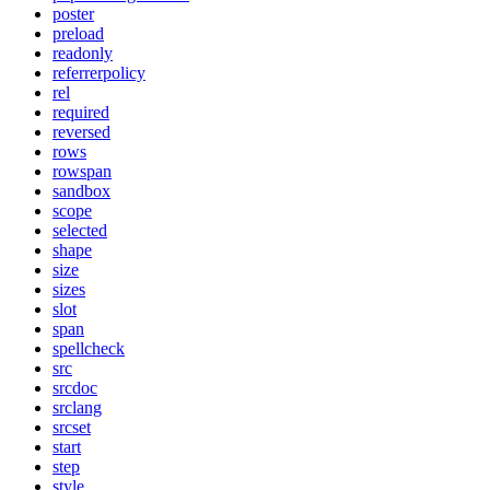
poster
preload
readonly
referrerpolicy
rel
required
reversed
rows
rowspan
sandbox
scope
selected
shape
size
sizes
slot
span
spellcheck
src
srcdoc
srclang
srcset
start
step
style