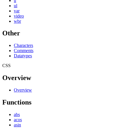
u
ul
var
video
wbr
Other
Characters
Comments
Datatypes
CSS
Overview
Overview
Functions
abs
acos
asin