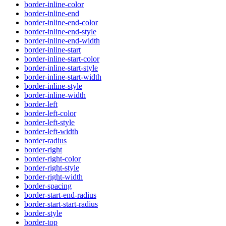
border-inline-color
border-inline-end
border-inline-end-color
border-inline-end-style
border-inline-end-width
border-inline-start
border-inline-start-color
border-inline-start-style
border-inline-start-width
border-inline-style
border-inline-width
border-left
border-left-color
border-left-style
border-left-width
border-radius
border-right
border-right-color
border-right-style
border-right-width
border-spacing
border-start-end-radius
border-start-start-radius
border-style
border-top