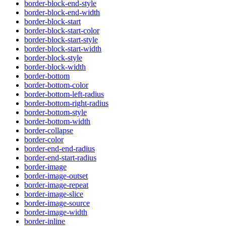
border-block-end-style
border-block-end-width
border-block-start
border-block-start-color
border-block-start-style
border-block-start-width
border-block-style
border-block-width
border-bottom
border-bottom-color
border-bottom-left-radius
border-bottom-right-radius
border-bottom-style
border-bottom-width
border-collapse
border-color
border-end-end-radius
border-end-start-radius
border-image
border-image-outset
border-image-repeat
border-image-slice
border-image-source
border-image-width
border-inline