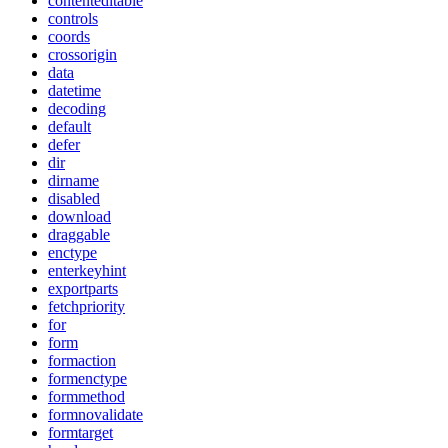
contenteditable
controls
coords
crossorigin
data
datetime
decoding
default
defer
dir
dirname
disabled
download
draggable
enctype
enterkeyhint
exportparts
fetchpriority
for
form
formaction
formenctype
formmethod
formnovalidate
formtarget