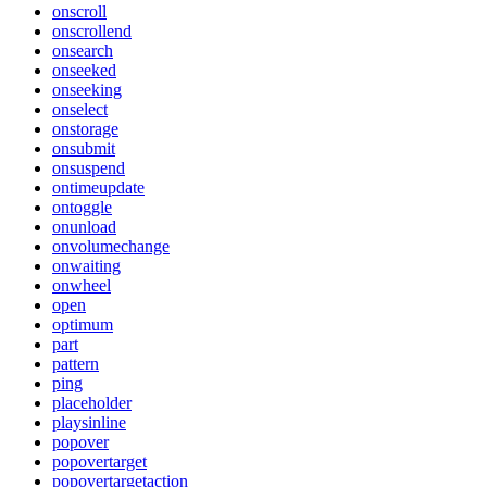
onscroll
onscrollend
onsearch
onseeked
onseeking
onselect
onstorage
onsubmit
onsuspend
ontimeupdate
ontoggle
onunload
onvolumechange
onwaiting
onwheel
open
optimum
part
pattern
ping
placeholder
playsinline
popover
popovertarget
popovertargetaction