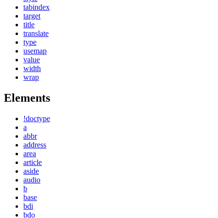
tabindex
target
title
translate
type
usemap
value
width
wrap
Elements
!doctype
a
abbr
address
area
article
aside
audio
b
base
bdi
bdo