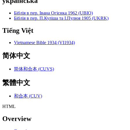
українська
Біблія в пер. Івана Огієнка 1962 (UBIO)
Біблія в пер. П.Куліша та І.Пулюя 1905 (UKRK)
Tiếng Việt
Vietnamese Bible 1934 (VI1934)
简体中文
简体和合本 (CUVS)
繁體中文
和合本 (CUV)
HTML
Overview