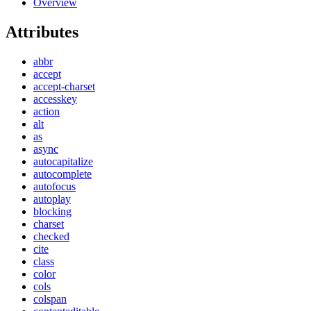
Overview
Attributes
abbr
accept
accept-charset
accesskey
action
alt
as
async
autocapitalize
autocomplete
autofocus
autoplay
blocking
charset
checked
cite
class
color
cols
colspan