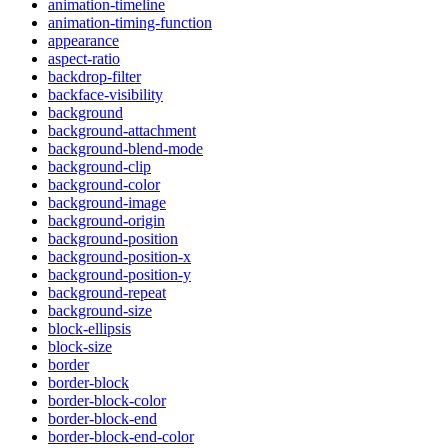
animation-timeline
animation-timing-function
appearance
aspect-ratio
backdrop-filter
backface-visibility
background
background-attachment
background-blend-mode
background-clip
background-color
background-image
background-origin
background-position
background-position-x
background-position-y
background-repeat
background-size
block-ellipsis
block-size
border
border-block
border-block-color
border-block-end
border-block-end-color