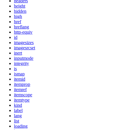
headers
height
hidden
high
href
hreflang
http-equiv
id
imagesizes
imagesrcset
inert
inputmode
integrity
is
ismap
itemid
itemprop
itemref
itemscope
itemtype
kind
label
lang
list
loading