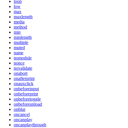
loop
low
max
maxlength
media
method
min
minlength
multiple
muted
name
nomodule
nonce
novalidate
onabort
onafterprint
onauxclick
onbeforeinput
onbeforeprint
onbeforetoggle
onbeforeunload
onblur
oncancel
oncanplay
oncanplaythrough