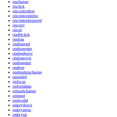
onchange
onclick
oncontextlost
oncontextmenu
oncontextrestored
oncopy
oncut
ondblclick
ondrag
ondragend
ondragenter
ondragleave
ondragover
ondragstart
ondrop
ondurationchange
onended
onfocus
onformdata
onhashchange
oninput
oninvalid
onkeydown
onkeypress
onkeyup