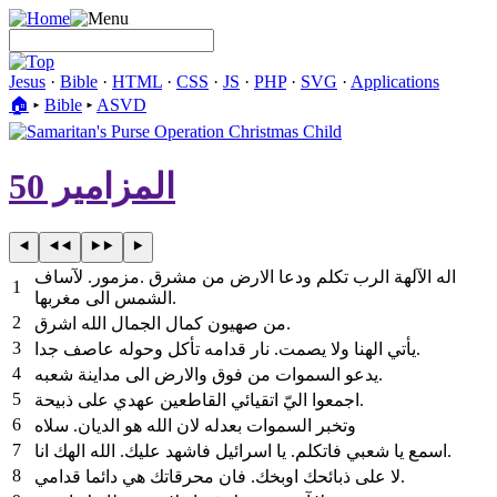
Jesus
·
Bible
·
HTML
·
CSS
·
JS
·
PHP
·
SVG
·
Applications
🏠︎
▸
Bible
▸
ASVD
المزامير 50
مزمور. لآساف‎. ‎اله الآلهة الرب تكلم ودعا الارض من مشرق
1
الشمس الى مغربها‎.
2
‎من صهيون كمال الجمال الله اشرق‎.
3
‎يأتي الهنا ولا يصمت. نار قدامه تأكل وحوله عاصف جدا‎.
4
‎يدعو السموات من فوق والارض الى مداينة شعبه‎.
5
‎اجمعوا اليّ اتقيائي القاطعين عهدي على ذبيحة‎.
6
‎وتخبر السموات بعدله لان الله هو الديان. سلاه
7
اسمع يا شعبي فاتكلم. يا اسرائيل فاشهد عليك. الله الهك انا‎.
8
‎لا على ذبائحك اوبخك. فان محرقاتك هي دائما قدامي‎.