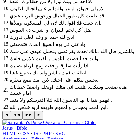
9
‎لا آخذ من بيتك ثورا ولا من حظائرك اعتدة‎.
10
‎لان لي حيوان الوعر والبهائم على الجبال الالوف‎.
11
‎قد علمت كل طيور الجبال ووحوش البرية عندي‎.
12
‎ان جعت فلا اقول لك لان لي المسكونة وملأها‎.
13
‎هل آكل لحم الثيران او اشرب دم التيوس‎.
14
‎اذبح لله حمدا واوف العلي نذورك
15
وادعني في يوم الضيق انقذك فتمجدني
16
وللشرير قال الله مالك تحدث بفرائضي وتحمل عهدي على فمك‎.
17
‎وانت قد ابغضت التأديب وألقيت كلامي خلفك‎.
18
‎اذا رأيت سارقا وافقته ومع الزناة نصيبك‎.
19
‎اطلقت فمك بالشر ولسانك يخترع غشا‎.
20
‎تجلس تتكلم على اخيك. لابن امك تضع معثرة‎.
21
امام عينيك‎.
22
‎افهموا هذا يا ايها الناسون الله لئلا افترسكم ولا منقذ‎.
23
‎ذابح الحمد يمجدني والمقوم طريقه اريه خلاص الله
Jesus
·
Bible
HTML
·
CSS
·
JS
·
PHP
·
SVG