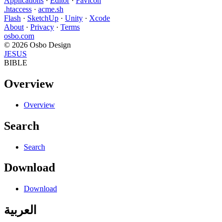
Applications
·
Editor
·
Favicon
.htaccess
·
acme.sh
Flash
·
SketchUp
·
Unity
·
Xcode
About
·
Privacy
·
Terms
osbo.com
© 2026 Osbo Design
JESUS
BIBLE
Overview
Overview
Search
Search
Download
Download
العربية