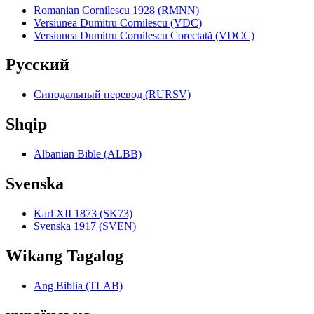
Romanian Cornilescu 1928 (RMNN)
Versiunea Dumitru Cornilescu (VDC)
Versiunea Dumitru Cornilescu Corectată (VDCC)
Pyccкий
Синодальный перевод (RURSV)
Shqip
Albanian Bible (ALBB)
Svenska
Karl XII 1873 (SK73)
Svenska 1917 (SVEN)
Wikang Tagalog
Ang Biblia (TLAB)