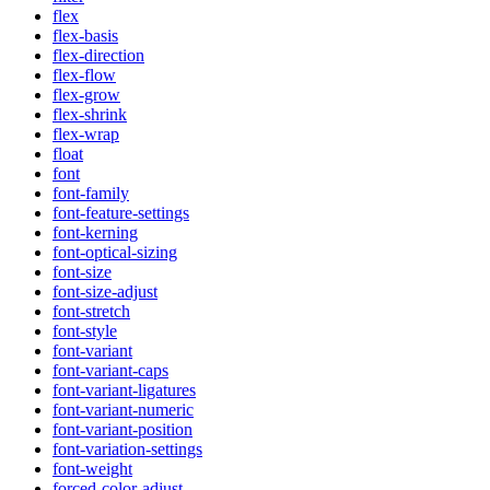
flex
flex-basis
flex-direction
flex-flow
flex-grow
flex-shrink
flex-wrap
float
font
font-family
font-feature-settings
font-kerning
font-optical-sizing
font-size
font-size-adjust
font-stretch
font-style
font-variant
font-variant-caps
font-variant-ligatures
font-variant-numeric
font-variant-position
font-variation-settings
font-weight
forced-color-adjust