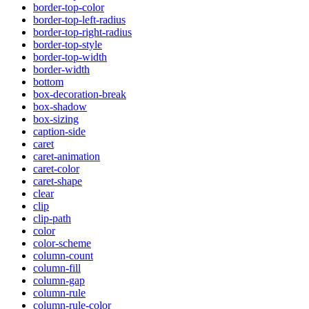
border-top-color
border-top-left-radius
border-top-right-radius
border-top-style
border-top-width
border-width
bottom
box-decoration-break
box-shadow
box-sizing
caption-side
caret
caret-animation
caret-color
caret-shape
clear
clip
clip-path
color
color-scheme
column-count
column-fill
column-gap
column-rule
column-rule-color