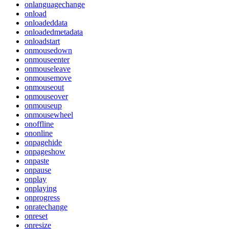
onlanguagechange
onload
onloadeddata
onloadedmetadata
onloadstart
onmousedown
onmouseenter
onmouseleave
onmousemove
onmouseout
onmouseover
onmouseup
onmousewheel
onoffline
ononline
onpagehide
onpageshow
onpaste
onpause
onplay
onplaying
onprogress
onratechange
onreset
onresize