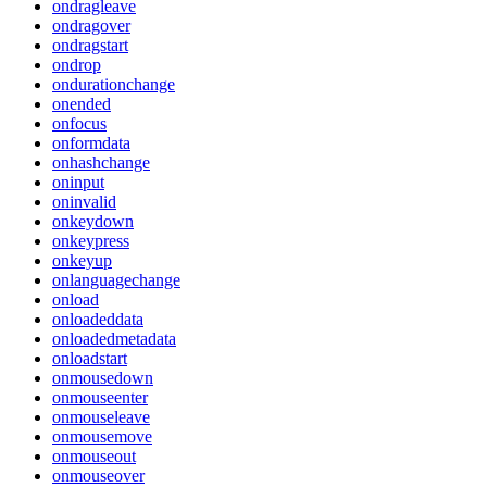
ondragleave
ondragover
ondragstart
ondrop
ondurationchange
onended
onfocus
onformdata
onhashchange
oninput
oninvalid
onkeydown
onkeypress
onkeyup
onlanguagechange
onload
onloadeddata
onloadedmetadata
onloadstart
onmousedown
onmouseenter
onmouseleave
onmousemove
onmouseout
onmouseover