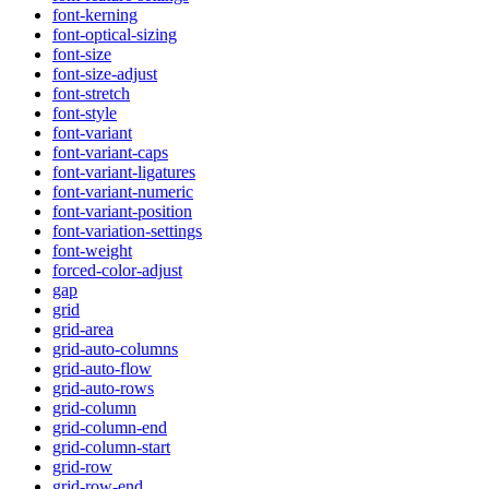
font-kerning
font-optical-sizing
font-size
font-size-adjust
font-stretch
font-style
font-variant
font-variant-caps
font-variant-ligatures
font-variant-numeric
font-variant-position
font-variation-settings
font-weight
forced-color-adjust
gap
grid
grid-area
grid-auto-columns
grid-auto-flow
grid-auto-rows
grid-column
grid-column-end
grid-column-start
grid-row
grid-row-end