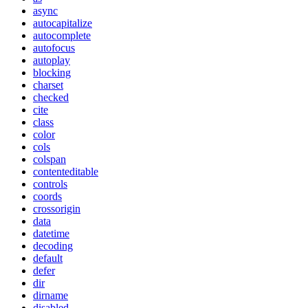
async
autocapitalize
autocomplete
autofocus
autoplay
blocking
charset
checked
cite
class
color
cols
colspan
contenteditable
controls
coords
crossorigin
data
datetime
decoding
default
defer
dir
dirname
disabled