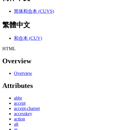
简体和合本 (CUVS)
繁體中文
和合本 (CUV)
HTML
Overview
Overview
Attributes
abbr
accept
accept-charset
accesskey
action
alt
as