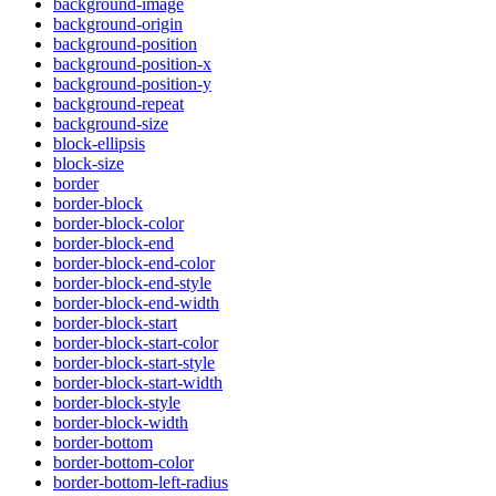
background-image
background-origin
background-position
background-position-x
background-position-y
background-repeat
background-size
block-ellipsis
block-size
border
border-block
border-block-color
border-block-end
border-block-end-color
border-block-end-style
border-block-end-width
border-block-start
border-block-start-color
border-block-start-style
border-block-start-width
border-block-style
border-block-width
border-bottom
border-bottom-color
border-bottom-left-radius