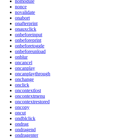
nomodule
nonce
novalidate
onabort
onafterprint
onauxclick
onbeforeinput
onbeforeprint
onbeforetoggle
onbeforeunload
onblur
oncancel
oncanplay
oncanplaythrough
onchange
onclick
oncontextlost
oncontextmenu
oncontextrestored
oncopy
oncut
ondblclick
ondrag
ondragend
ondragenter