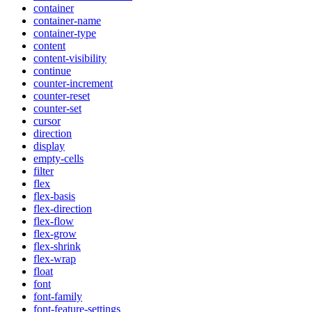
container
container-name
container-type
content
content-visibility
continue
counter-increment
counter-reset
counter-set
cursor
direction
display
empty-cells
filter
flex
flex-basis
flex-direction
flex-flow
flex-grow
flex-shrink
flex-wrap
float
font
font-family
font-feature-settings