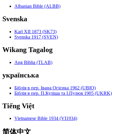
Albanian Bible (ALBB)
Svenska
Karl XII 1873 (SK73)
Svenska 1917 (SVEN)
Wikang Tagalog
Ang Biblia (TLAB)
українська
Біблія в пер. Івана Огієнка 1962 (UBIO)
Біблія в пер. П.Куліша та І.Пулюя 1905 (UKRK)
Tiếng Việt
Vietnamese Bible 1934 (VI1934)
简体中文