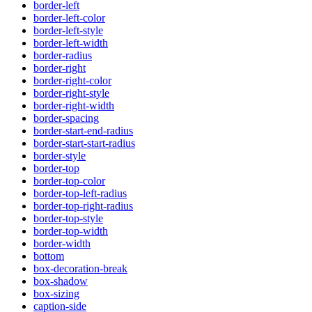
border-left
border-left-color
border-left-style
border-left-width
border-radius
border-right
border-right-color
border-right-style
border-right-width
border-spacing
border-start-end-radius
border-start-start-radius
border-style
border-top
border-top-color
border-top-left-radius
border-top-right-radius
border-top-style
border-top-width
border-width
bottom
box-decoration-break
box-shadow
box-sizing
caption-side