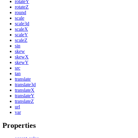
rotateY
rotateZ
round
scale
scale3d
scaleX
scaleY
scaleZ
sin
skew
skewX
skewY
src
tan
translate
translate3d
translateX
translateY
translateZ
url
var
Properties