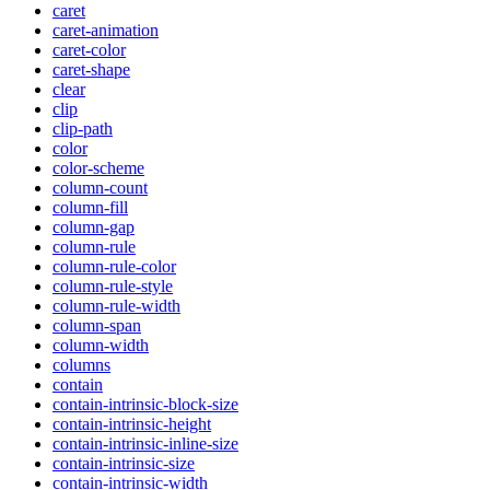
caret
caret-animation
caret-color
caret-shape
clear
clip
clip-path
color
color-scheme
column-count
column-fill
column-gap
column-rule
column-rule-color
column-rule-style
column-rule-width
column-span
column-width
columns
contain
contain-intrinsic-block-size
contain-intrinsic-height
contain-intrinsic-inline-size
contain-intrinsic-size
contain-intrinsic-width