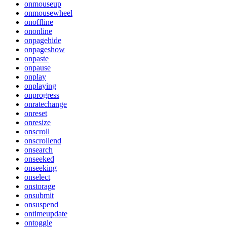
onmouseup
onmousewheel
onoffline
ononline
onpagehide
onpageshow
onpaste
onpause
onplay
onplaying
onprogress
onratechange
onreset
onresize
onscroll
onscrollend
onsearch
onseeked
onseeking
onselect
onstorage
onsubmit
onsuspend
ontimeupdate
ontoggle