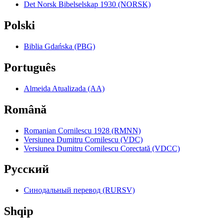
Det Norsk Bibelselskap 1930 (NORSK)
Polski
Biblia Gdańska (PBG)
Português
Almeida Atualizada (AA)
Română
Romanian Cornilescu 1928 (RMNN)
Versiunea Dumitru Cornilescu (VDC)
Versiunea Dumitru Cornilescu Corectată (VDCC)
Pyccкий
Синодальный перевод (RURSV)
Shqip