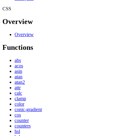
CSS
Overview
Overview
Functions
abs
acos
asin
atan
atan2
attr
calc
clamp
color
conic-gradient
cos
counter
counters
hsl