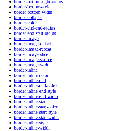
border-bottom-right-radius
border-bottom-style
border-bottom-width
border-collapse
border-color
border-end-end-radius
border-end-start-radius
border-image
border-image-outset
border-image-repeat
border-image-slice
border-image-source
border-image-width
border-inline
border-inline-color
border-inline-end
border-inline-end-color
border-inline-end-style
border-inline-end-width
border-inline-start
border-inline-start-color
border-inline-start-style
border-inline-start-width
border-inline-style
border-inline-width