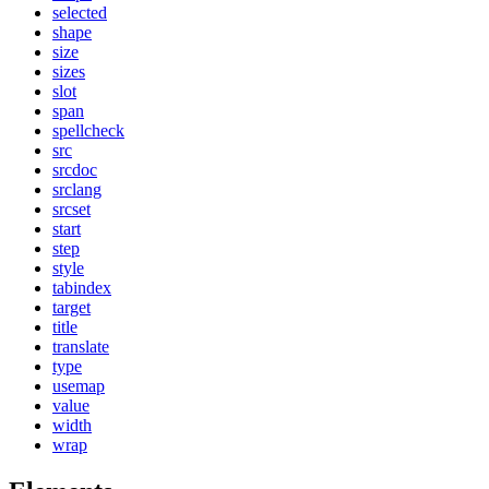
selected
shape
size
sizes
slot
span
spellcheck
src
srcdoc
srclang
srcset
start
step
style
tabindex
target
title
translate
type
usemap
value
width
wrap