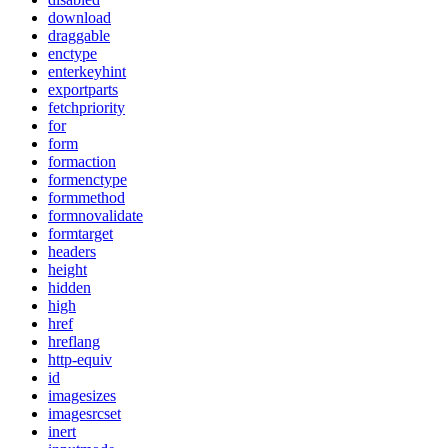
download
draggable
enctype
enterkeyhint
exportparts
fetchpriority
for
form
formaction
formenctype
formmethod
formnovalidate
formtarget
headers
height
hidden
high
href
hreflang
http-equiv
id
imagesizes
imagesrcset
inert