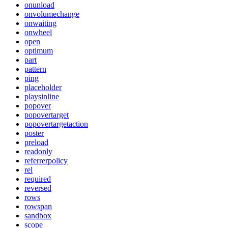
onunload
onvolumechange
onwaiting
onwheel
open
optimum
part
pattern
ping
placeholder
playsinline
popover
popovertarget
popovertargetaction
poster
preload
readonly
referrerpolicy
rel
required
reversed
rows
rowspan
sandbox
scope