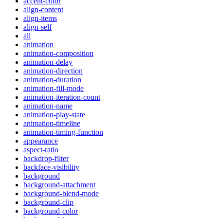
accent-color
align-content
align-items
align-self
all
animation
animation-composition
animation-delay
animation-direction
animation-duration
animation-fill-mode
animation-iteration-count
animation-name
animation-play-state
animation-timeline
animation-timing-function
appearance
aspect-ratio
backdrop-filter
backface-visibility
background
background-attachment
background-blend-mode
background-clip
background-color