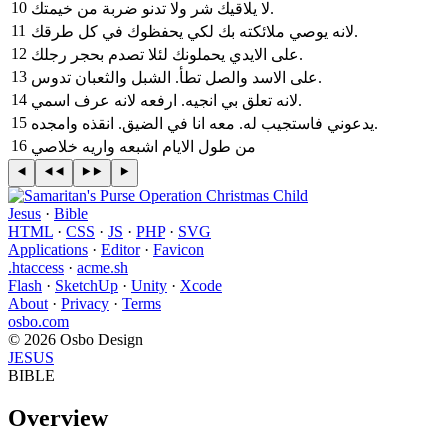
10
‎لا يلاقيك شر ولا تدنو ضربة من خيمتك‎.
11
‎لانه يوصي ملائكته بك لكي يحفظوك في كل طرقك‎.
12
‎على الايدي يحملونك لئلا تصدم بحجر رجلك‎.
13
‎على الاسد والصل تطأ. الشبل والثعبان تدوس‎.
14
‎لانه تعلق بي انجيه. ارفعه لانه عرف اسمي‎.
15
‎يدعوني فاستجيب له. معه انا في الضيق. انقذه وامجده‎.
16
‎من طول الايام اشبعه واريه خلاصي
Jesus
·
Bible
HTML
·
CSS
·
JS
·
PHP
·
SVG
Applications
·
Editor
·
Favicon
.htaccess
·
acme.sh
Flash
·
SketchUp
·
Unity
·
Xcode
About
·
Privacy
·
Terms
osbo.com
© 2026 Osbo Design
JESUS
BIBLE
Overview