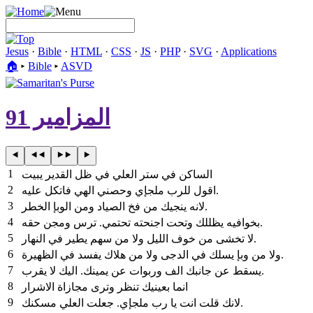
Jesus
·
Bible
·
HTML
·
CSS
·
JS
·
PHP
·
SVG
·
Applications
🏠︎
▸
Bible
▸
ASVD
المزامير 91
1
الساكن في ستر العلي في ظل القدير يبيت
2
اقول للرب ملجإي وحصني الهي فاتكل عليه‎.
3
‎لانه ينجيك من فخ الصياد ومن الوبإ الخطر‎.
4
‎بخوافيه يظللك وتحت اجنحته تحتمي. ترس ومجن حقه‎.
5
‎لا تخشى من خوف الليل ولا من سهم يطير في النهار‎.
6
‎ولا من وبإ يسلك في الدجى ولا من هلاك يفسد في الظهيرة‎.
7
‎يسقط عن جانبك الف وربوات عن يمينك. اليك لا يقرب‎.
8
‎انما بعينيك تنظر وترى مجازاة الاشرار
9
لانك قلت انت يا رب ملجإي. جعلت العلي مسكنك‎.