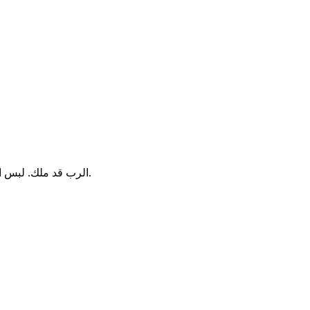
الرب قد ملك. لبس الجلال. لبس الرب القدرة. ائتزر بها. ايضا تثبتت المسكونة. لا تتزعزع‎.