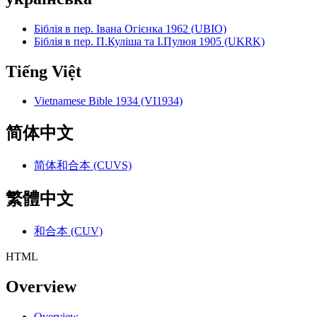
Біблія в пер. Івана Огієнка 1962 (UBIO)
Біблія в пер. П.Куліша та І.Пулюя 1905 (UKRK)
Tiếng Việt
Vietnamese Bible 1934 (VI1934)
简体中文
简体和合本 (CUVS)
繁體中文
和合本 (CUV)
HTML
Overview
Overview