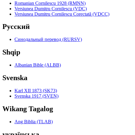
Romanian Cornilescu 1928 (RMNN)
Versiunea Dumitru Cornilescu (VDC)
Versiunea Dumitru Cornilescu Corectată (VDCC)
Pyccкий
Синодальный перевод (RURSV)
Shqip
Albanian Bible (ALBB)
Svenska
Karl XII 1873 (SK73)
Svenska 1917 (SVEN)
Wikang Tagalog
Ang Biblia (TLAB)
українська