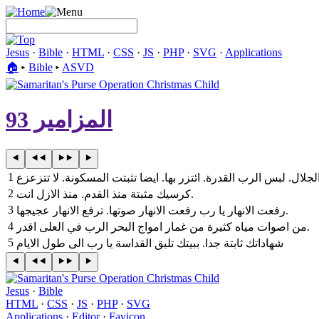
Jesus
·
Bible
·
HTML
·
CSS
·
JS
·
PHP
·
SVG
·
Applications
🏠︎
▸
Bible
▸
ASVD
المزامير 93
1
2
‎كرسيك مثبتة منذ القدم. منذ الازل انت‎.
3
‎رفعت الانهار يا رب رفعت الانهار صوتها. ترفع الانهار عجيجها‎.
4
‎من اصوات مياه كثيرة من غمار امواج البحر الرب في العلى اقدر‎.
5
‎شهاداتك ثابتة جدا. ببيتك تليق القداسة يا رب الى طول الايام
Jesus
·
Bible
HTML
·
CSS
·
JS
·
PHP
·
SVG
Applications
·
Editor
·
Favicon