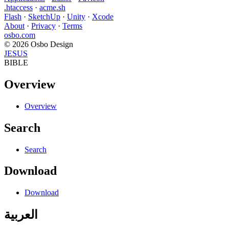
.htaccess
·
acme.sh
Flash
·
SketchUp
·
Unity
·
Xcode
About
·
Privacy
·
Terms
osbo.com
© 2026 Osbo Design
JESUS
BIBLE
Overview
Overview
Search
Search
Download
Download
العربية