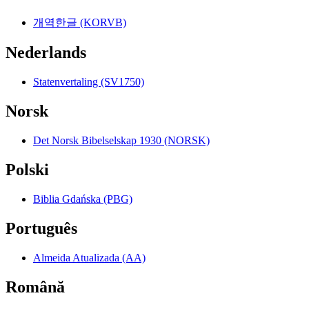
개역한글 (KORVB)
Nederlands
Statenvertaling (SV1750)
Norsk
Det Norsk Bibelselskap 1930 (NORSK)
Polski
Biblia Gdańska (PBG)
Português
Almeida Atualizada (AA)
Română