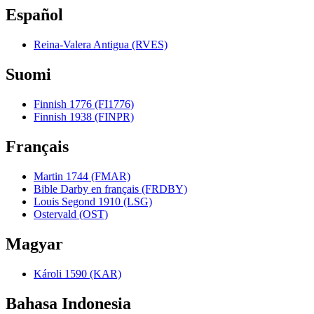
Español
Reina-Valera Antigua (RVES)
Suomi
Finnish 1776 (FI1776)
Finnish 1938 (FINPR)
Français
Martin 1744 (FMAR)
Bible Darby en français (FRDBY)
Louis Segond 1910 (LSG)
Ostervald (OST)
Magyar
Károli 1590 (KAR)
Bahasa Indonesia