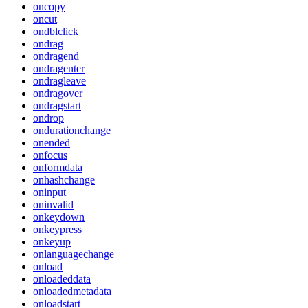
oncopy
oncut
ondblclick
ondrag
ondragend
ondragenter
ondragleave
ondragover
ondragstart
ondrop
ondurationchange
onended
onfocus
onformdata
onhashchange
oninput
oninvalid
onkeydown
onkeypress
onkeyup
onlanguagechange
onload
onloadeddata
onloadedmetadata
onloadstart