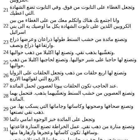
وتجعل الغطاء على التابوت من فوق. وفي التابوت تضع الشهادة
21
التي اعطيك.
وانا اجتمع بك هناك واتكلم معك من على الغطاء من بين
22
الكروبين اللذين على تابوت الشهادة بكل ما اوصيك به الى بني
اسرائيل
وتصنع مائدة من خشب السنط طولها ذراعان وعرضها ذراع
23
وارتفاعها ذراع ونصف.
24
وتغشّيها بذهب نقي. وتصنع لها اكليلا من ذهب حواليها.
وتصنع لها حاجبا على شبر حواليها. وتصنع لحاجبها اكليلا من ذهب
25
حواليها.
وتصنع لها اربع حلقات من ذهب وتجعل الحلقات على الزوايا
26
الاربع التي لقوائهما الاربع.
27
عند الحاجب تكون الحلقات بيوتا لعصوين لحمل المائدة.
وتصنع العصوين من خشب السنط وتغشّيهما بذهب. فتحمل بهما
28
المائدة.
وتصنع صحافها وصحونها وكاساتها وجاماتها التي يسكب بها. من
29
ذهب نقي تصنعها.
30
وتجعل على المائدة خبز الوجوه امامي دائما
وتصنع منارة من ذهب نقي. عمل الخراطة تصنع المنارة قاعدتها
31
وساقها. تكون كاساتها وعجرها وازهارها منها.
وست شعب خارجة من جانبيها. من جانبها الواحد ثلاث شعب