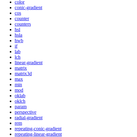
color
conic-gradient
cos
counter
counters
hsl
hsla
hwb
if
lab
lch
linear-gradient
matrix
matrix3d
max
min
mod
oklab
oklch
param
perspective
radial-gradient
rem
repeating-conic-gradient
repeating-linear-gradient