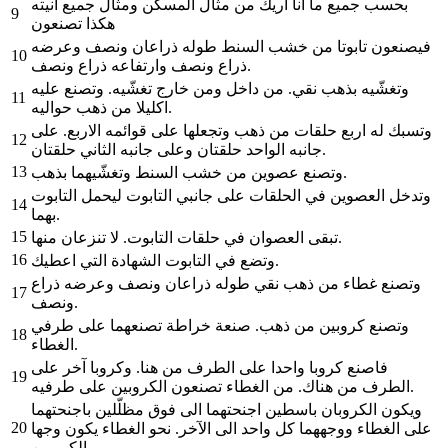
بحسب جميع ما انا أريك من مثال المسكن ومثال جميع آنيته
9
هكذا تصنعون
فيصنعون تابوتا من خشب السنط طوله ذراعان ونصف وعرضه
10
ذراع ونصف وارتفاعه ذراع ونصف.
وتغشّيه بذهب نقي. من داخل ومن خارج تغشّيه. وتصنع عليه
11
اكليلا من ذهب حواليه.
وتسبك له اربع حلقات من ذهب وتجعلها على قوائمه الاربع. على
12
جانبه الواحد حلقتان وعلى جانبه الثاني حلقتان.
13
وتصنع عصوين من خشب السنط وتغشّيهما بذهب.
وتدخل العصوين في الحلقات على جانبي التابوت ليحمل التابوت
14
بهما.
15
تبقى العصوان في حلقات التابوت. لا تنزعان منها.
16
وتضع في التابوت الشهادة التي اعطيك.
وتصنع غطاء من ذهب نقي طوله ذراعان ونصف وعرضه ذراع
17
ونصف.
وتصنع كروبين من ذهب. صنعة خراطة تصنعهما على طرفي
18
الغطاء.
فاصنع كروبا واحدا على الطرف من هنا. وكروبا آخر على
19
الطرف من هناك. من الغطاء تصنعون الكروبين على طرفيه.
ويكون الكروبان باسطين اجنحتهما الى فوق مظلّلين باجنحتهما
20
على الغطاء ووجههما كل واحد الى الآخر. نحو الغطاء يكون وجها
الكروبين.