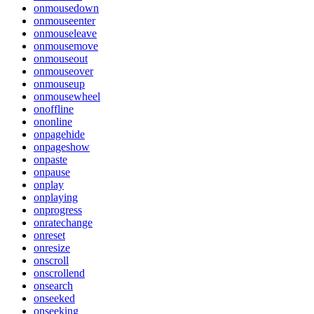
onmousedown
onmouseenter
onmouseleave
onmousemove
onmouseout
onmouseover
onmouseup
onmousewheel
onoffline
ononline
onpagehide
onpageshow
onpaste
onpause
onplay
onplaying
onprogress
onratechange
onreset
onresize
onscroll
onscrollend
onsearch
onseeked
onseeking