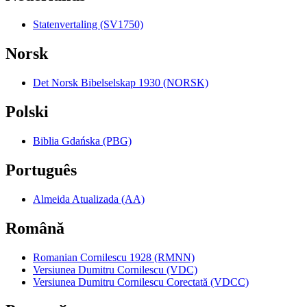
Statenvertaling (SV1750)
Norsk
Det Norsk Bibelselskap 1930 (NORSK)
Polski
Biblia Gdańska (PBG)
Português
Almeida Atualizada (AA)
Română
Romanian Cornilescu 1928 (RMNN)
Versiunea Dumitru Cornilescu (VDC)
Versiunea Dumitru Cornilescu Corectată (VDCC)