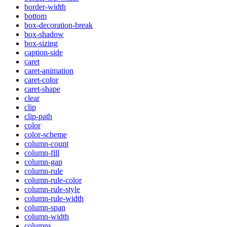
border-width
bottom
box-decoration-break
box-shadow
box-sizing
caption-side
caret
caret-animation
caret-color
caret-shape
clear
clip
clip-path
color
color-scheme
column-count
column-fill
column-gap
column-rule
column-rule-color
column-rule-style
column-rule-width
column-span
column-width
columns