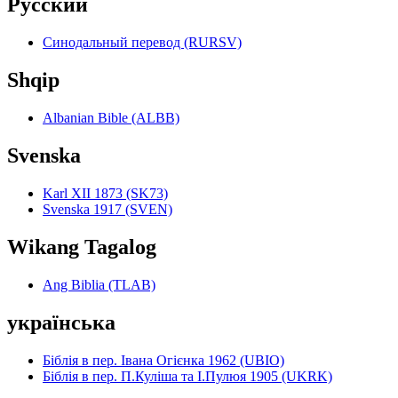
Pyccкий
Синодальный перевод (RURSV)
Shqip
Albanian Bible (ALBB)
Svenska
Karl XII 1873 (SK73)
Svenska 1917 (SVEN)
Wikang Tagalog
Ang Biblia (TLAB)
українська
Біблія в пер. Івана Огієнка 1962 (UBIO)
Біблія в пер. П.Куліша та І.Пулюя 1905 (UKRK)