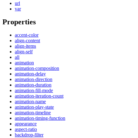
url
var
Properties
accent-color
align-content
align-items
align-self
all
animation
animation-composition
animation-delay
animation-direction
animation-duration
animation-fill-mode
animation-iteration-count
animation-name
animation-play-state
animation-timeline
animation-timing-function
appearance
aspect-ratio
backdrop-filter