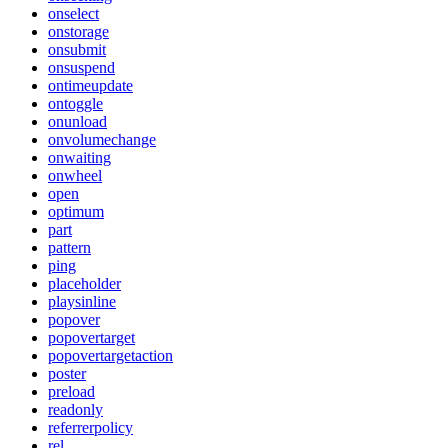
onselect
onstorage
onsubmit
onsuspend
ontimeupdate
ontoggle
onunload
onvolumechange
onwaiting
onwheel
open
optimum
part
pattern
ping
placeholder
playsinline
popover
popovertarget
popovertargetaction
poster
preload
readonly
referrerpolicy
rel