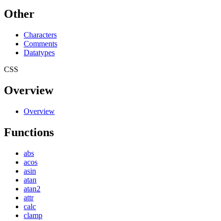
Other
Characters
Comments
Datatypes
CSS
Overview
Overview
Functions
abs
acos
asin
atan
atan2
attr
calc
clamp