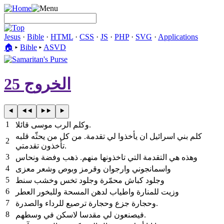
Jesus
·
Bible
·
HTML
·
CSS
·
JS
·
PHP
·
SVG
·
Applications
🏠︎
▸
Bible
▸
ASVD
الخروج 25
1
وكلم الرب موسى قائلا.
كلم بني اسرائيل ان يأخذوا لي تقدمة. من كل من يحثّه قلبه
2
تأخذون تقدمتي.
3
وهذه هي التقدمة التي تاخذونها منهم. ذهب وفضة ونحاس
4
واسمانجوني وارجوان وقرمز وبوص وشعر معزى
5
وجلود كباش محمّرة وجلود تخس وخشب سنط
6
وزيت للمنارة واطياب لدهن المسحة وللبخور العطر
7
وحجارة جزع وحجارة ترصيع للرداء والصدرة.
8
فيصنعون لي مقدسا لاسكن في وسطهم.