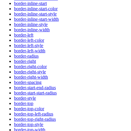
border-inline-start
border-inline-start-color
border-inline-start-style
border-inline-start-width
border-inline-style
border-inline-width
border-left
border-left-color
border-left-style
border-left-width
border-radius
border-right
border-right-color
border-right-style
border-right-width
border-spacing
border-start-end-radius
border-start-start-radius
border-style
border-top
border-top-color
border-top-left-radius
border-top-right-radius
border-top-style
border-top-width