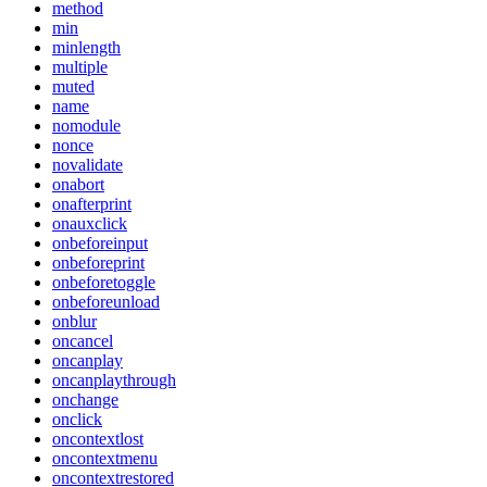
method
min
minlength
multiple
muted
name
nomodule
nonce
novalidate
onabort
onafterprint
onauxclick
onbeforeinput
onbeforeprint
onbeforetoggle
onbeforeunload
onblur
oncancel
oncanplay
oncanplaythrough
onchange
onclick
oncontextlost
oncontextmenu
oncontextrestored