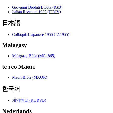
Giovanni Diodati Bibbia (IGD)
Italian Riveduta 1927 (ITRIV)
日本語
Colloquial Japanese 1955 (JA1955)
Malagasy
Malagasy Bible (MG1865)
te reo Māori
Maori Bible (MAOR)
한국어
개역한글 (KORVB)
Nederlands