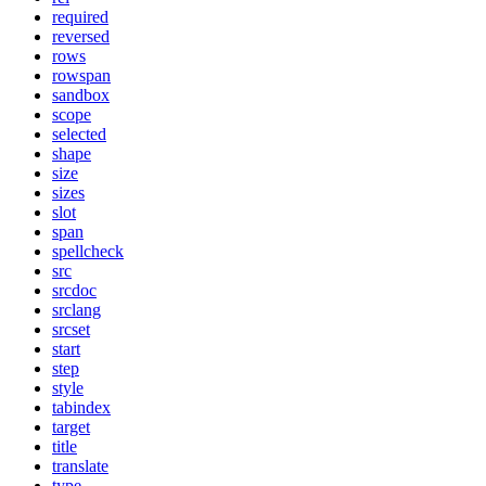
required
reversed
rows
rowspan
sandbox
scope
selected
shape
size
sizes
slot
span
spellcheck
src
srcdoc
srclang
srcset
start
step
style
tabindex
target
title
translate
type