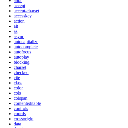
abbr
accept
accept-charset
accesskey
action
alt
as
async
autocapitalize
autocomplete
autofocus
autoplay
blocking
charset
checked
cite
class
color
cols
colspan
contenteditable
controls
coords
crossorigin
data