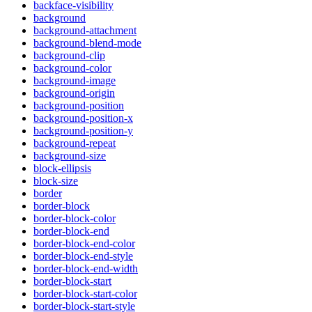
backface-visibility
background
background-attachment
background-blend-mode
background-clip
background-color
background-image
background-origin
background-position
background-position-x
background-position-y
background-repeat
background-size
block-ellipsis
block-size
border
border-block
border-block-color
border-block-end
border-block-end-color
border-block-end-style
border-block-end-width
border-block-start
border-block-start-color
border-block-start-style