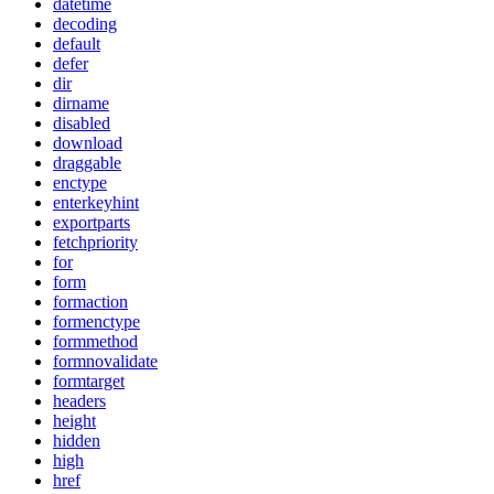
datetime
decoding
default
defer
dir
dirname
disabled
download
draggable
enctype
enterkeyhint
exportparts
fetchpriority
for
form
formaction
formenctype
formmethod
formnovalidate
formtarget
headers
height
hidden
high
href