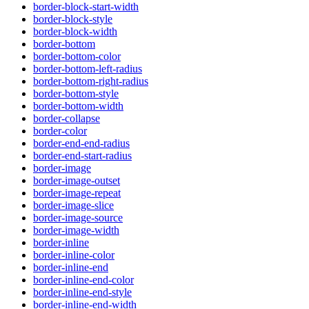
border-block-start-width
border-block-style
border-block-width
border-bottom
border-bottom-color
border-bottom-left-radius
border-bottom-right-radius
border-bottom-style
border-bottom-width
border-collapse
border-color
border-end-end-radius
border-end-start-radius
border-image
border-image-outset
border-image-repeat
border-image-slice
border-image-source
border-image-width
border-inline
border-inline-color
border-inline-end
border-inline-end-color
border-inline-end-style
border-inline-end-width