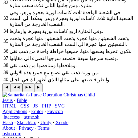
32
منارة. ومن جانبها الثاني ثلاث شعب منارة.
في الشعبة الواحدة ثلاث كاسات لوزية بعجرة وزهر. وفي
33
الشعبة الثانية ثلاث كاسات لوزية بعجرة وزهر. وهكذا الى الست
الشعب الخارجة من المنارة.
34
وفي المنارة اربع كاسات لوزية بعجرها وازهارها.
وتحت الشعبتين منها عجرة وتحت الشعبتين منها عجرة وتحت
35
الشعبتين منها عجرة الى الست الشعب الخارجة من المنارة.
36
تكون عجرها وشعبها منها. جميعها خراطة واحدة من ذهب نقي.
37
وتصنع سرجها سبعة. فتصعد سرجها لتضيء الى مقابلها.
38
وملاقطها ومنافضها من ذهب نقي.
39
من وزنة ذهب نقي تصنع مع جميع هذه الاواني.
40
وانظر فاصنعها على مثالها الذي أظهر لك في الجبل
Jesus
·
Bible
HTML
·
CSS
·
JS
·
PHP
·
SVG
Applications
·
Editor
·
Favicon
.htaccess
·
acme.sh
Flash
·
SketchUp
·
Unity
·
Xcode
About
·
Privacy
·
Terms
osbo.com