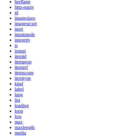
hreflang
http-equiv
id
imagesizes
imagesrcset
inert
inputmode
integrity
is
ismap
itemid
itemprop
itemref
itemscope
itemtype
kind
label
lang
list
loading
loop
low
max
maxlength
media