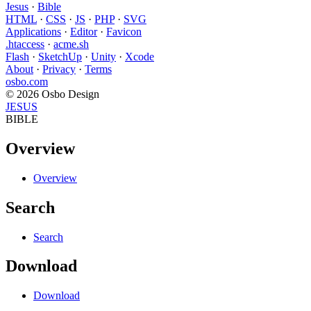
Jesus
·
Bible
HTML
·
CSS
·
JS
·
PHP
·
SVG
Applications
·
Editor
·
Favicon
.htaccess
·
acme.sh
Flash
·
SketchUp
·
Unity
·
Xcode
About
·
Privacy
·
Terms
osbo.com
© 2026 Osbo Design
JESUS
BIBLE
Overview
Overview
Search
Search
Download
Download