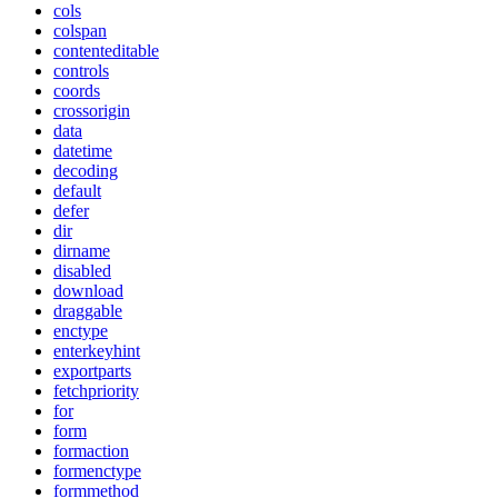
cols
colspan
contenteditable
controls
coords
crossorigin
data
datetime
decoding
default
defer
dir
dirname
disabled
download
draggable
enctype
enterkeyhint
exportparts
fetchpriority
for
form
formaction
formenctype
formmethod