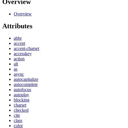
Overview
Overview
Attributes
abbr
accept
accept-charset
accesskey
action
alt
as
async
autocapitalize
autocomplete
autofocus
autoplay
blocking
charset
checked
cite
class
color