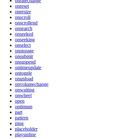
onratechange
onreset
onresize
onscroll
onscrollend
onsearch
onseeked
onseeking
onselect
onstorage
onsubmit
onsuspend
ontimeupdate
ontoggle
onunload
onvolumechange
onwaiting
onwheel
open
optimum
part
pattern
ping
placeholder
playsinline