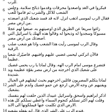
للرب.
فبكروا في الغد واصعدوا محرقات وقدموا ذبائح سلامة. وجلس
6
الشعب للاكل والشرب ثم قاموا للّعب
فقال الرب لموسى اذهب انزل. لانه قد فسد شعبك الذي اصعدته
7
من ارض مصر.
زاغوا سريعا عن الطريق الذي اوصيتهم به. صنعوا لهم عجلا
8
مسبوكا وسجدوا له وذبحوا له وقالوا هذه آلهتك يا اسرائيل التي
اصعدتك من ارض مصر.
وقال الرب لموسى رأيت هذا الشعب واذا هو شعب صلب
9
الرقبة.
فالآن اتركني ليحمى غضبي عليهم وافنيهم. فاصيّرك شعبا
10
عظيما.
فتضرع موسى امام الرب الهه. وقال لماذا يا رب يحمى غضبك
11
على شعبك الذي اخرجته من ارض مصر بقوّة عظيمة ويد
شديدة.
لماذا يتكلم المصريون قائلين اخرجهم بخبث ليقتلهم في الجبال
12
ويفنيهم عن وجه الارض. ارجع عن حمو غضبك واندم على الشر
بشعبك.
اذكر ابراهيم واسحق واسرائيل عبيدك الذين حلفت لهم بنفسك
13
وقلت لهم اكثر نسلكم كنجوم السماء واعطي نسلكم كل هذه
الارض الذي تكلمت عنها فيملكونها الى الابد.
14
فندم الرب على الشر الذي قال انه يفعله بشعبه.