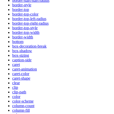
border-start-start-radius
border-style
border-top
border-top-color
border-top-left-radius
border-top-right-radius
border-top-style
border-top-width
border-width
bottom
box-decoration-break
box-shadow
box-sizing
caption-side
caret
caret-animation
caret-color
caret-shape
clear
clip
clip-path
color
color-scheme
column-count
column-fill