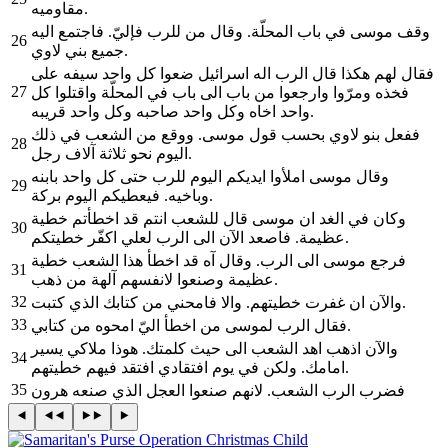
مقاوميه.
وقف موسى في باب المحلّة. وقال من للرب فإليّ. فاجتمع اليه
26
جميع بني لاوي.
فقال لهم هكذا قال الرب اله اسرائيل ضعوا كل واحد سيفه على
27
فخذه ومرّوا وارجعوا من باب الى باب في المحلّة واقتلوا كل
واحد اخاه وكل واحد صاحبه وكل واحد قريبه.
ففعل بنو لاوي بحسب قول موسى. ووقع من الشعب في ذلك
28
اليوم نحو ثلاثة آلاف رجل.
وقال موسى املأوا ايديكم اليوم للرب حتى كل واحد بابنه
29
وباخيه. فيعطيكم اليوم بركة.
وكان في الغد ان موسى قال للشعب انتم قد اخطأتم خطية
30
عظيمة. فاصعد الآن الى الرب لعلي اكفّر خطيتكم.
فرجع موسى الى الرب. وقال آه قد اخطأ هذا الشعب خطية
31
عظيمة وصنعوا لانفسهم آلهة من ذهب.
32
والآن ان غفرت خطيتهم. والا فامحني من كتابك الذي كتبت.
33
فقال الرب لموسى من اخطأ اليّ امحوه من كتابي.
والآن اذهب اهد الشعب الى حيث كلمتك. هوذا ملاكي يسير
34
امامك. ولكن في يوم افتقادي افتقد فيهم خطيتهم.
35
فضرب الرب الشعب. لانهم صنعوا العجل الذي صنعه هرون