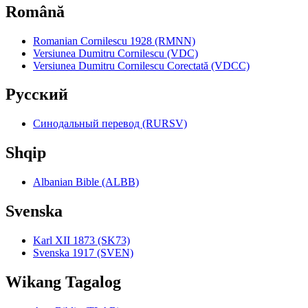
Română
Romanian Cornilescu 1928 (RMNN)
Versiunea Dumitru Cornilescu (VDC)
Versiunea Dumitru Cornilescu Corectată (VDCC)
Pyccкий
Синодальный перевод (RURSV)
Shqip
Albanian Bible (ALBB)
Svenska
Karl XII 1873 (SK73)
Svenska 1917 (SVEN)
Wikang Tagalog