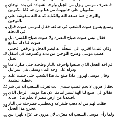
فانصرف موسى ونزل من الجبل ولوحا الشهادة في يده. لوحان
15
مكتوبان على جانبيهما. من هنا ومن هنا كانا مكتوبين.
واللوحان هما صنعة الله والكتابة كتابة الله منقوشة على
16
اللوحين.
وسمع يشوع صوت الشعب في هتافه. فقال لموسى صوت قتال
17
في المحلّة.
فقال ليس صوت صياح النصرة ولا صوت صياح الكسرة. بل
18
صوت غناء انا سامع.
وكان عندما اقترب الى المحلّة انه ابصر العجل والرقص. فحمي
19
غضب موسى وطرح اللوحين من يديه وكسرهما في اسفل
الجبل.
ثم اخذ العجل الذي صنعوا واحرقه بالنار وطحنه حتى صار ناعما
20
وذراه على وجه الماء وسقى بني اسرائيل
وقال موسى لهرون ماذا صنع بك هذا الشعب حتى جلبت عليه
21
خطية عظيمة.
22
فقال هرون لا يحم غضب سيدي. انت تعرف الشعب انه في شر.
فقالوا لي اصنع لنا آلهة تسير امامنا. لان هذا موسى الرجل الذي
23
اصعدنا من ارض مصر لا نعلم ماذا اصابه.
فقلت لهم من له ذهب فلينزعه ويعطيني. فطرحته في النار
24
فخرج هذا العجل.
ولما رأى موسى الشعب انه معرّى. لان هرون قد عرّاه للهزء بين
25