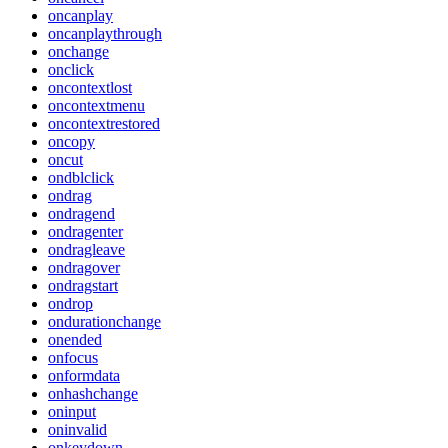
oncanplay
oncanplaythrough
onchange
onclick
oncontextlost
oncontextmenu
oncontextrestored
oncopy
oncut
ondblclick
ondrag
ondragend
ondragenter
ondragleave
ondragover
ondragstart
ondrop
ondurationchange
onended
onfocus
onformdata
onhashchange
oninput
oninvalid
onkeydown