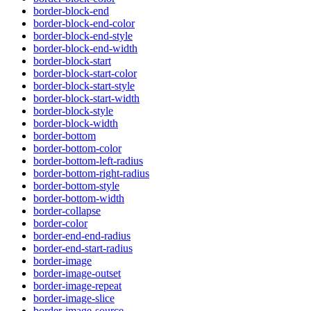
border-block-end
border-block-end-color
border-block-end-style
border-block-end-width
border-block-start
border-block-start-color
border-block-start-style
border-block-start-width
border-block-style
border-block-width
border-bottom
border-bottom-color
border-bottom-left-radius
border-bottom-right-radius
border-bottom-style
border-bottom-width
border-collapse
border-color
border-end-end-radius
border-end-start-radius
border-image
border-image-outset
border-image-repeat
border-image-slice
border-image-source