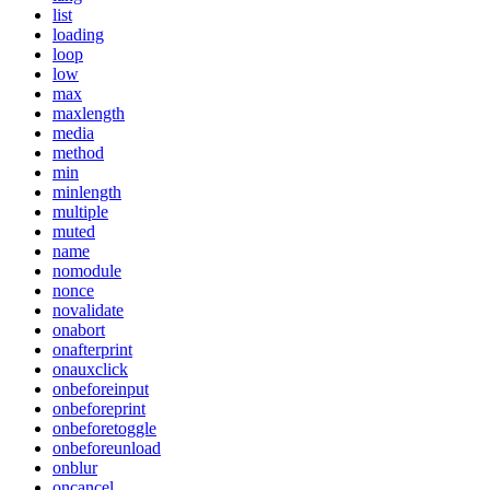
list
loading
loop
low
max
maxlength
media
method
min
minlength
multiple
muted
name
nomodule
nonce
novalidate
onabort
onafterprint
onauxclick
onbeforeinput
onbeforeprint
onbeforetoggle
onbeforeunload
onblur
oncancel