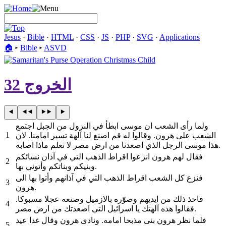
Jesus
·
Bible
·
HTML
·
CSS
·
JS
·
PHP
·
SVG
·
Applications
🏠︎
▸
Bible
▸
ASVD
الخروج 32
ولما رأى الشعب ان موسى ابطأ في النزول من الجبل اجتمع
1
الشعب على هرون. وقالوا له قم اصنع لنا آلهة تسير امامنا. لان
هذا موسى الرجل الذي اصعدنا من ارض مصر لا نعلم ماذا اصابه.
فقال لهم هرون انزعوا اقراط الذهب التي في آذان نسائكم
2
وبنيكم وبناتكم وأتوني بها.
فنزع كل الشعب اقراط الذهب التي في آذانهم وأتوا بها الى
3
هرون.
فاخذ ذلك من ايديهم وصوّره بالازميل وصنعه عجلا مسبوكا.
4
فقالوا هذه آلهتك يا اسرائيل التي اصعدتك من ارض مصر.
فلما نظر هرون بنى مذبحا امامه. ونادى هرون وقال غدا عيد
5