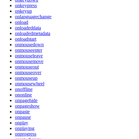
onkeypress
onkeyup
onlanguagechange
onload
onloadeddata
onloadedmetadata
onloadstart
onmousedown
onmouseenter
onmouseleave
onmousemove
onmouseout
onmouseover
onmouseup
onmousewheel
onoffline
ononline
onpagehide
onpageshow
onpaste
onpause
onplay
onplaying
onprogress