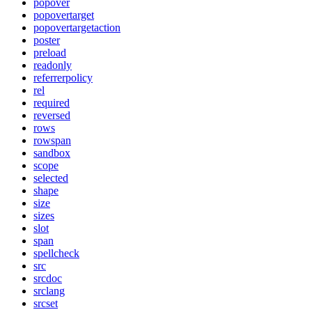
popover
popovertarget
popovertargetaction
poster
preload
readonly
referrerpolicy
rel
required
reversed
rows
rowspan
sandbox
scope
selected
shape
size
sizes
slot
span
spellcheck
src
srcdoc
srclang
srcset