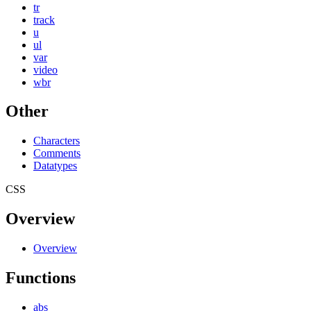
tr
track
u
ul
var
video
wbr
Other
Characters
Comments
Datatypes
CSS
Overview
Overview
Functions
abs