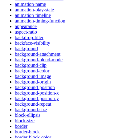
animation-name
animation-play-state
animation-timeline
animation-timing-function
appearance
aspect-ratio
backdrop-filter
backface-visibility
background
background-attachment
background-blend-mode
background-clip
background-color
background-image
background-origin
background-position
background-position-x
background-position-y
background-repeat
background-size
block-ellipsis
block-size
border
border-block
border-block-color