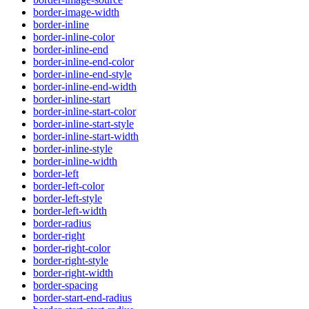
border-image-width
border-inline
border-inline-color
border-inline-end
border-inline-end-color
border-inline-end-style
border-inline-end-width
border-inline-start
border-inline-start-color
border-inline-start-style
border-inline-start-width
border-inline-style
border-inline-width
border-left
border-left-color
border-left-style
border-left-width
border-radius
border-right
border-right-color
border-right-style
border-right-width
border-spacing
border-start-end-radius