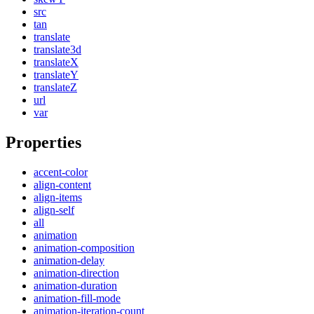
src
tan
translate
translate3d
translateX
translateY
translateZ
url
var
Properties
accent-color
align-content
align-items
align-self
all
animation
animation-composition
animation-delay
animation-direction
animation-duration
animation-fill-mode
animation-iteration-count