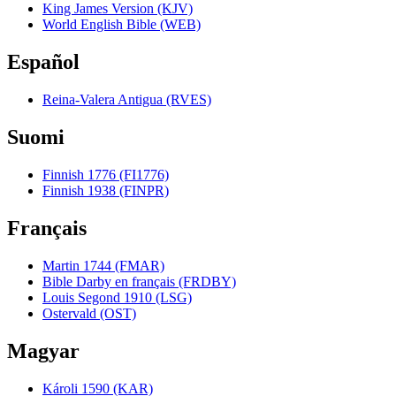
King James Version (KJV)
World English Bible (WEB)
Español
Reina-Valera Antigua (RVES)
Suomi
Finnish 1776 (FI1776)
Finnish 1938 (FINPR)
Français
Martin 1744 (FMAR)
Bible Darby en français (FRDBY)
Louis Segond 1910 (LSG)
Ostervald (OST)
Magyar
Károli 1590 (KAR)