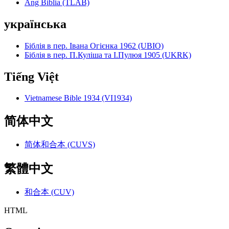
Ang Biblia (TLAB)
українська
Біблія в пер. Івана Огієнка 1962 (UBIO)
Біблія в пер. П.Куліша та І.Пулюя 1905 (UKRK)
Tiếng Việt
Vietnamese Bible 1934 (VI1934)
简体中文
简体和合本 (CUVS)
繁體中文
和合本 (CUV)
HTML