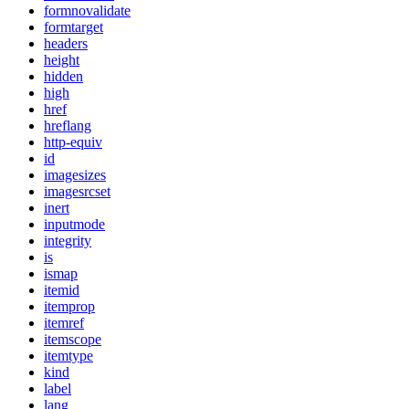
formnovalidate
formtarget
headers
height
hidden
high
href
hreflang
http-equiv
id
imagesizes
imagesrcset
inert
inputmode
integrity
is
ismap
itemid
itemprop
itemref
itemscope
itemtype
kind
label
lang