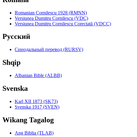
Romanian Cornilescu 1928 (RMNN)
Versiunea Dumitru Cornilescu (VDC)
Versiunea Dumitru Cornilescu Corectată (VDCC)
Pyccкий
Синодальный перевод (RURSV)
Shqip
Albanian Bible (ALBB)
Svenska
Karl XII 1873 (SK73)
Svenska 1917 (SVEN)
Wikang Tagalog
Ang Biblia (TLAB)