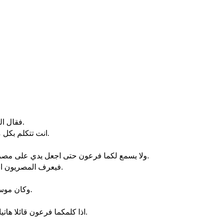
فقال الرب لموسى انظر. انا جعلتك الها لفرعون. وهرون اخوك يكون نبيّك.
انت تتكلم بكل ما آمرك. وهرون اخوك يكلم فرعون ليطلق بني اسرائيل من ارضه.
ولا يسمع لكما فرعون حتى اجعل يدي على مصر فاخرج اجنادي شعبي بني اسرائيل من ارض مصر باحكام عظيمة.
فيعرف المصريون اني انا الرب حينما امد يدي على مصر واخرج بني اسرائيل من بينهم.
وكان موسى ابن ثمانين سنة وهرون ابن ثلاث وثمانين سنة حين كلما فرعون.
اذا كلمكما فرعون قائلا هاتيا عجيبة تقول لهرون خذ عصاك واطرحها امام فرعون فتصير ثعبانا.