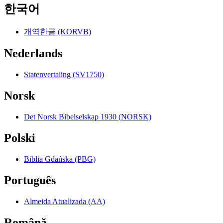
한국어
개역한글 (KORVB)
Nederlands
Statenvertaling (SV1750)
Norsk
Det Norsk Bibelselskap 1930 (NORSK)
Polski
Biblia Gdańska (PBG)
Português
Almeida Atualizada (AA)
Română