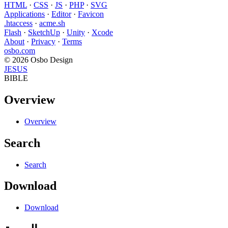
HTML
·
CSS
·
JS
·
PHP
·
SVG
Applications
·
Editor
·
Favicon
.htaccess
·
acme.sh
Flash
·
SketchUp
·
Unity
·
Xcode
About
·
Privacy
·
Terms
osbo.com
© 2026 Osbo Design
JESUS
BIBLE
Overview
Overview
Search
Search
Download
Download