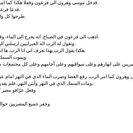
فدخل موسى وهرون الى فرعون وفعلا هكذا كما امر الرب. طرح هرون عصاه امام فرعون وامام عبيده فصارت ثعبانا.
فدعا فرعون ايضا الحكماء والسحرة. ففعل عرّافو مصر ايضا بسحرهم كذلك.
طرحوا كل واحد عصاه فصارت العصي ثعابين. ولكن عصا هرون ابتلعت عصيهم.
اذهب الى فرعون في الصباح. انه يخرج الى الماء. وقف للقائه على حافة النهر. والعصا التي تحولت حية تاخذها في يدك.
وتقول له الرب اله العبرانيين ارسلني اليك قائلا اطلق شعبي ليعبدوني في البرية. وهوذا حتى الآن لم تسمع.
هكذا يقول الرب بهذا تعرف اني انا الرب. ها انا اضرب بالعصا التي في يدي على الماء الذي في النهر فيتحول دما.
ويموت السمك ا
ريين على انهارهم وعلى سواقيهم وعلى آجامهم وعلى كل مجتمعات م
ومات السمك الذي في النهر وأنتن النهر. فلم يقدر المصريون ان يشربوا ماء من النهر. وكان الدم في كل ارض مصر.
وفعل عرّافو مصر ك
وحفر جميع المصريين حوالي 