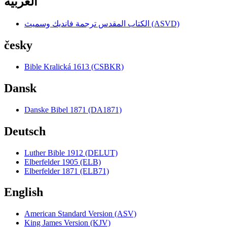
العربية
الكتاب المقدس ترجمة فانديك وسميث (ASVD)
česky
Bible Kralická 1613 (CSBKR)
Dansk
Danske Bibel 1871 (DA1871)
Deutsch
Luther Bible 1912 (DELUT)
Elberfelder 1905 (ELB)
Elberfelder 1871 (ELB71)
English
American Standard Version (ASV)
King James Version (KJV)