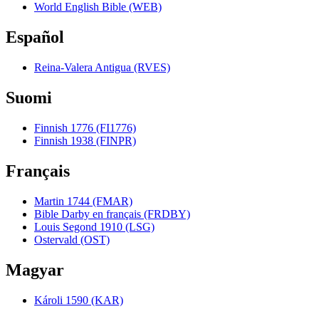
World English Bible (WEB)
Español
Reina-Valera Antigua (RVES)
Suomi
Finnish 1776 (FI1776)
Finnish 1938 (FINPR)
Français
Martin 1744 (FMAR)
Bible Darby en français (FRDBY)
Louis Segond 1910 (LSG)
Ostervald (OST)
Magyar
Károli 1590 (KAR)