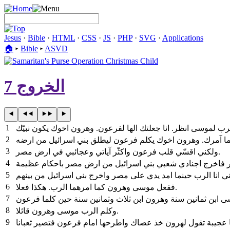
Jesus
·
Bible
·
HTML
·
CSS
·
JS
·
PHP
·
SVG
·
Applications
🏠︎
▸
Bible
▸
ASVD
الخروج 7
1
2
3
ولكني اقسّي قلب فرعون واكثّر آياتي وعجائبي في ارض مصر.
4
5
6
ففعل موسى وهرون كما امرهما الرب. هكذا فعلا.
7
8
وكلم الرب موسى وهرون قائلا.
9