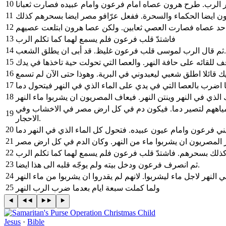
10
11
12
13
فاشتدّ قلب فرعون فلم يسمع لهما كما تكلم الرب
14
ثم قال الرب لموسى قلب فرعون غليظ. قد أبى ان يطلق الشعب.
15
16
17
18
لذي في النهر وينتن النهر. فيعاف المصريون ان يشربوا ماء النهر
ياههم لتصير دما. فيكون دم في كل ارض مصر في الاخشاب وفي
19
الاحجار.
20
21
22
ذلك بسحرهم. فاشتدّ قلب فرعون فلم يسمع لهما كما تكلم الرب
23
ثم انصرف فرعون ودخل بيته ولم يوجّه قلبه الى هذا ايضا.
24
النهر لاجل ماء ليشربوا. لانهم لم يقدروا ان يشربوا من ماء النهر
25
ولما كملت سبعة ايام بعدما ضرب الرب النهر
Jesus
·
Bible