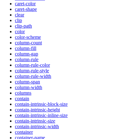
caret-color
caret-shape
clear
clip
clip-path
color
color-scheme
column-count
column-fill
column-gap
column-rule
column-rule-color
column-rule-style
column-rule-width
column-span
column-width
columns
contain
contain-intrinsic-block-size
contain-intrinsic-height
contain-intrinsic-inline-size
contain-intrinsic-size
contain-intrinsic-width
container
container-name