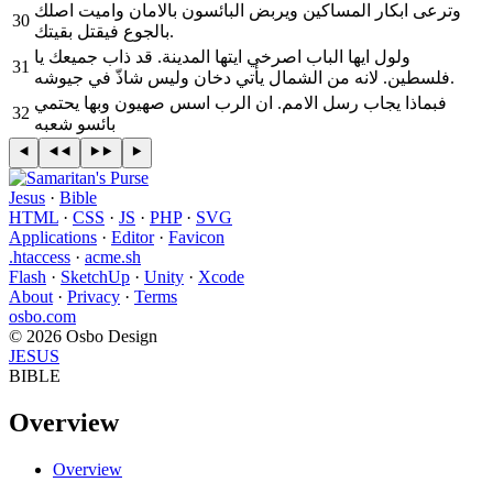
وترعى ابكار المساكين ويربض البائسون بالامان واميت اصلك
30
بالجوع فيقتل بقيتك.
ولول ايها الباب اصرخي ايتها المدينة. قد ذاب جميعك يا
31
فلسطين. لانه من الشمال يأتي دخان وليس شاذّ في جيوشه.
فبماذا يجاب رسل الامم. ان الرب اسس صهيون وبها يحتمي
32
بائسو شعبه
Jesus
·
Bible
HTML
·
CSS
·
JS
·
PHP
·
SVG
Applications
·
Editor
·
Favicon
.htaccess
·
acme.sh
Flash
·
SketchUp
·
Unity
·
Xcode
About
·
Privacy
·
Terms
osbo.com
© 2026 Osbo Design
JESUS
BIBLE
Overview
Overview