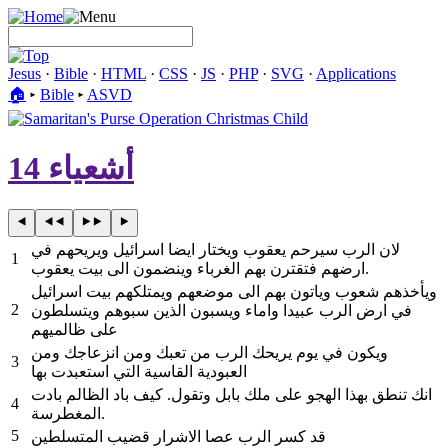
Jesus
·
Bible
·
HTML
·
CSS
·
JS
·
PHP
·
SVG
·
Applications
🏠︎
▸
Bible
▸
ASVD
أشعياء 14
لان الرب سيرحم يعقوب ويختار ايضا اسرائيل ويريحهم في
1
ارضهم فتقترن بهم الغرباء وينضمون الى بيت يعقوب.
ويأخذهم شعوب وياتون بهم الى موضعهم ويمتلكهم بيت اسرائيل
2
في ارض الرب عبيدا واماء ويسبون الذين سبوهم ويتسلطون
على ظالميهم
ويكون في يوم يريحك الرب من تعبك ومن انزعاجك ومن
3
العبودية القاسية التي استعبدت بها
انك تنطق بهذا الهجو على ملك بابل وتقول. كيف باد الظالم بادت
4
المغطرسة.
5
قد كسر الرب عصا الاشرار قضيب المتسلطين