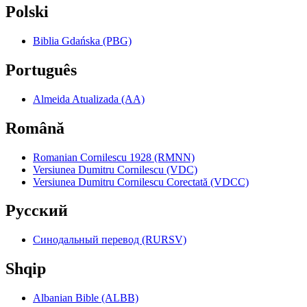
Polski
Biblia Gdańska (PBG)
Português
Almeida Atualizada (AA)
Română
Romanian Cornilescu 1928 (RMNN)
Versiunea Dumitru Cornilescu (VDC)
Versiunea Dumitru Cornilescu Corectată (VDCC)
Pyccкий
Синодальный перевод (RURSV)
Shqip
Albanian Bible (ALBB)