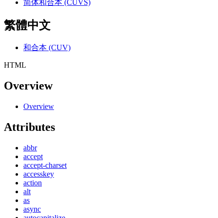
简体和合本 (CUVS)
繁體中文
和合本 (CUV)
HTML
Overview
Overview
Attributes
abbr
accept
accept-charset
accesskey
action
alt
as
async
autocapitalize