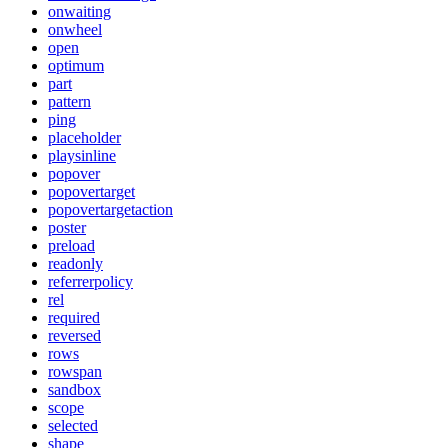
onwaiting
onwheel
open
optimum
part
pattern
ping
placeholder
playsinline
popover
popovertarget
popovertargetaction
poster
preload
readonly
referrerpolicy
rel
required
reversed
rows
rowspan
sandbox
scope
selected
shape