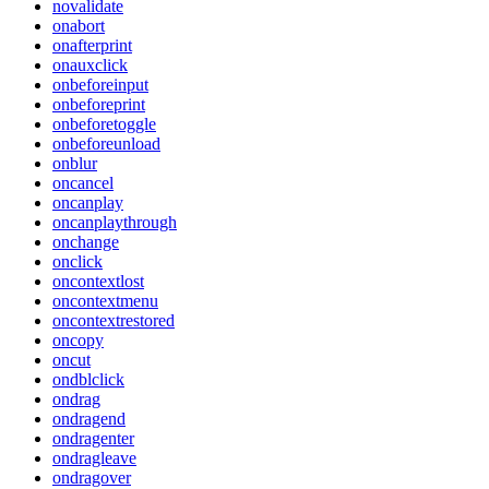
novalidate
onabort
onafterprint
onauxclick
onbeforeinput
onbeforeprint
onbeforetoggle
onbeforeunload
onblur
oncancel
oncanplay
oncanplaythrough
onchange
onclick
oncontextlost
oncontextmenu
oncontextrestored
oncopy
oncut
ondblclick
ondrag
ondragend
ondragenter
ondragleave
ondragover