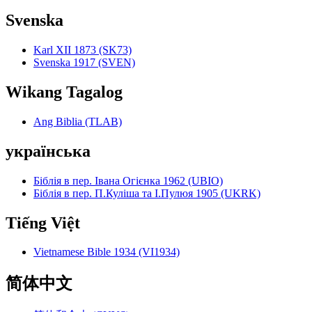
Svenska
Karl XII 1873 (SK73)
Svenska 1917 (SVEN)
Wikang Tagalog
Ang Biblia (TLAB)
українська
Біблія в пер. Івана Огієнка 1962 (UBIO)
Біблія в пер. П.Куліша та І.Пулюя 1905 (UKRK)
Tiếng Việt
Vietnamese Bible 1934 (VI1934)
简体中文