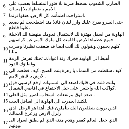
الضارب الشعوب بسخط ضربة بلا فتور المتسلط بغضب على
6
الامم باضطهاد بلا إمساك.
7
استراحت اطمأنت كل الارض. هتفوا ترنما.
حتى السرو يفرح عليك وارز لبنان قائلا منذ اضطجعت لم يصعد
8
علينا قاطع.
الهاوية من اسفل مهتزة لك لاستقبال قدومك منهضة لك الاخيلة
9
جميع عظماء الارض. اقامت كل ملوك الامم عن كراسيهم.
كلهم يجيبون ويقولون لك أانت ايضا قد ضعفت نظيرنا وصرت
10
مثلنا.
أهبط الى الهاوية فخرك رنة اعوادك. تحتك تفرش الرمة
11
وغطاؤك الدود.
كيف سقطت من السماء يا زهرة بنت الصبح. كيف قطعت الى
12
الارض يا قاهر الامم.
وانت قلت في قلبك اصعد الى السموات ارفع كرسيي فوق
13
كواكب الله واجلس على جبل الاجتماع في اقاصي الشمال.
14
اصعد فوق مرتفعات السحاب. اصير مثل العلي.
15
لكنك انحدرت الى الهاوية الى اسافل الجب.
الذين يرونك يتطلعون اليك يتأملون فيك. أهذا هو الرجل الذي
16
زلزل الارض وزعزع الممالك
الذي جعل العالم كقفر وهدم مدنه الذي لم يطلق اسراه الى
17
بيوتهم.