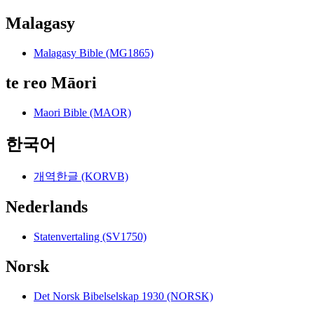
Malagasy
Malagasy Bible (MG1865)
te reo Māori
Maori Bible (MAOR)
한국어
개역한글 (KORVB)
Nederlands
Statenvertaling (SV1750)
Norsk
Det Norsk Bibelselskap 1930 (NORSK)