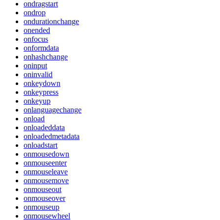
ondragstart
ondrop
ondurationchange
onended
onfocus
onformdata
onhashchange
oninput
oninvalid
onkeydown
onkeypress
onkeyup
onlanguagechange
onload
onloadeddata
onloadedmetadata
onloadstart
onmousedown
onmouseenter
onmouseleave
onmousemove
onmouseout
onmouseover
onmouseup
onmousewheel