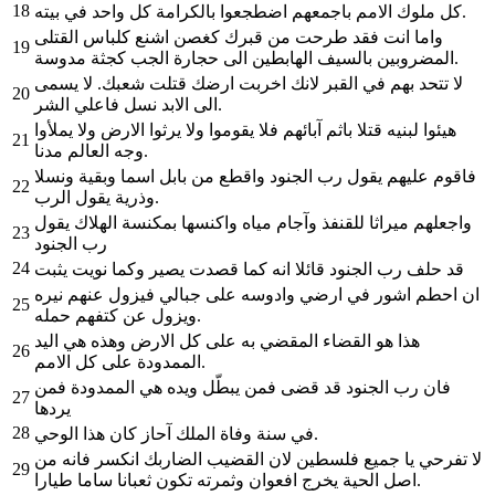
18
كل ملوك الامم باجمعهم اضطجعوا بالكرامة كل واحد في بيته.
واما انت فقد طرحت من قبرك كغصن اشنع كلباس القتلى
19
المضروبين بالسيف الهابطين الى حجارة الجب كجثة مدوسة.
لا تتحد بهم في القبر لانك اخربت ارضك قتلت شعبك. لا يسمى
20
الى الابد نسل فاعلي الشر.
هيئوا لبنيه قتلا باثم آبائهم فلا يقوموا ولا يرثوا الارض ولا يملأوا
21
وجه العالم مدنا.
فاقوم عليهم يقول رب الجنود واقطع من بابل اسما وبقية ونسلا
22
وذرية يقول الرب.
واجعلهم ميراثا للقنفذ وآجام مياه واكنسها بمكنسة الهلاك يقول
23
رب الجنود
24
قد حلف رب الجنود قائلا انه كما قصدت يصير وكما نويت يثبت
ان احطم اشور في ارضي وادوسه على جبالي فيزول عنهم نيره
25
ويزول عن كتفهم حمله.
هذا هو القضاء المقضي به على كل الارض وهذه هي اليد
26
الممدودة على كل الامم.
فان رب الجنود قد قضى فمن يبطّل ويده هي الممدودة فمن
27
يردها
28
في سنة وفاة الملك آحاز كان هذا الوحي.
لا تفرحي يا جميع فلسطين لان القضيب الضاربك انكسر فانه من
29
اصل الحية يخرج افعوان وثمرته تكون ثعبانا ساما طيارا.