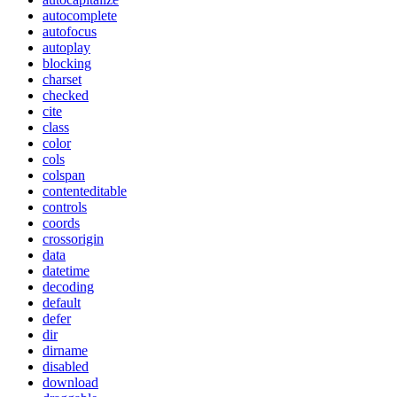
autocomplete
autofocus
autoplay
blocking
charset
checked
cite
class
color
cols
colspan
contenteditable
controls
coords
crossorigin
data
datetime
decoding
default
defer
dir
dirname
disabled
download