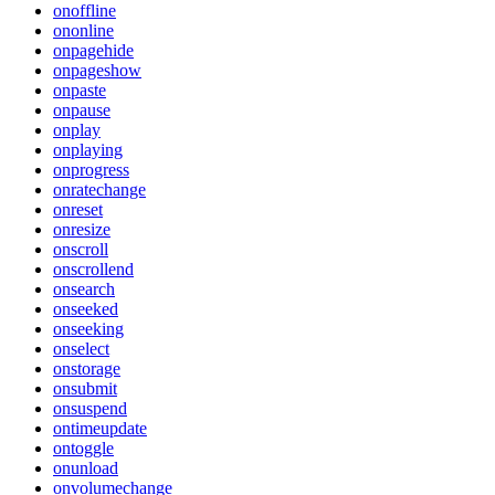
onoffline
ononline
onpagehide
onpageshow
onpaste
onpause
onplay
onplaying
onprogress
onratechange
onreset
onresize
onscroll
onscrollend
onsearch
onseeked
onseeking
onselect
onstorage
onsubmit
onsuspend
ontimeupdate
ontoggle
onunload
onvolumechange