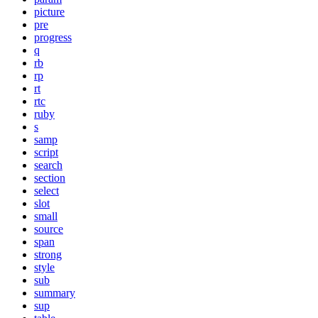
picture
pre
progress
q
rb
rp
rt
rtc
ruby
s
samp
script
search
section
select
slot
small
source
span
strong
style
sub
summary
sup