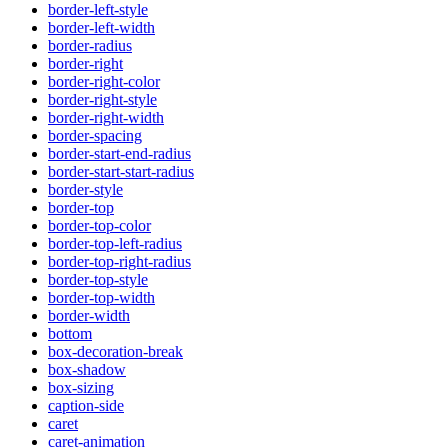
border-left-style
border-left-width
border-radius
border-right
border-right-color
border-right-style
border-right-width
border-spacing
border-start-end-radius
border-start-start-radius
border-style
border-top
border-top-color
border-top-left-radius
border-top-right-radius
border-top-style
border-top-width
border-width
bottom
box-decoration-break
box-shadow
box-sizing
caption-side
caret
caret-animation