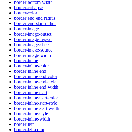
border-bottom-width
border-collapse
border-color
border-end-end-radius
border-end-start-radius
border-image
border-image-outset
border-image-repeat
border-image-slice
border-image-source
border-image-width
border-inline
border-inline-color
border-inline-end
border-inline-end-color
border-inline-end-style
border-inline-end-width
border-inline-start
border-inline-start-color
border-inline-start-style
border-inline-start-width
border-inline-style
border-inline-width
border-left
border-left-color