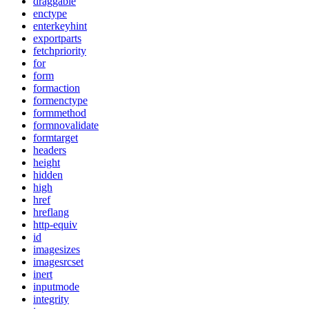
draggable
enctype
enterkeyhint
exportparts
fetchpriority
for
form
formaction
formenctype
formmethod
formnovalidate
formtarget
headers
height
hidden
high
href
hreflang
http-equiv
id
imagesizes
imagesrcset
inert
inputmode
integrity