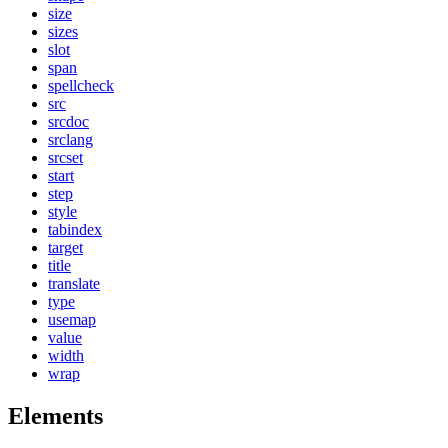
size
sizes
slot
span
spellcheck
src
srcdoc
srclang
srcset
start
step
style
tabindex
target
title
translate
type
usemap
value
width
wrap
Elements