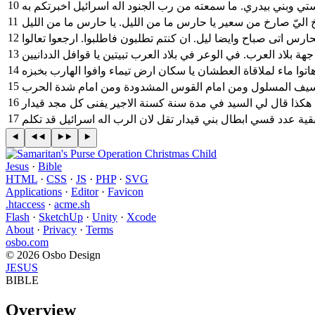
10
استي وبني بيدري. ما سمعته من رب الجنود اله اسرائيل اخبرتكم به
11
12
حارس اتى صباح وايضا ليل. ان كنتم تطلبون فاطلبوا. ارجعوا تعالوا
13
14
15
16
 هكذا قال لي السيد في مدة سنة كسنة الاجير يفنى كل مجد قيدار
17
قية عدد قسي ابطال بني قيدار تقل لان الرب اله اسرائيل قد تكلم
Jesus
·
Bible
HTML
·
CSS
·
JS
·
PHP
·
SVG
Applications
·
Editor
·
Favicon
.htaccess
·
acme.sh
Flash
·
SketchUp
·
Unity
·
Xcode
About
·
Privacy
·
Terms
osbo.com
© 2026 Osbo Design
JESUS
BIBLE
Overview