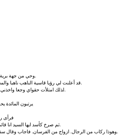
وحي من جهة برية البحر. كزوابع في الجنوب عاصفة يأتي من البرية من ارض مخوفة.
قد أعلنت لي رؤيا قاسية الناهب ناهبا والمخرب مخربا. اصعدي يا عيلام. حاصري يا مادي. قد ابطلت كل انينها.
لذلك امتلأت حقواي وجعا واخذني مخاض كمخاض الوالدة. تلويت حتى لا اسمع. اندهشت حتى لا انظر.
يرتبون المائدة ي
فرأى رك
ثم صرخ كأسد ايها السيد انا قائم على المرصد دائما في النهار وانا واقف على المحرس كل الليالي.
وهوذا ركاب من الرجال. ازواج من الفرسان. فاجاب وقال سقطت سقطت بابل وجميع تماثيل آلهتها المنحوتة كسرها الى الارض.