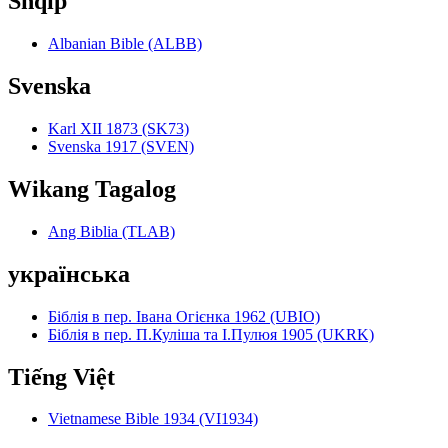
Shqip
Albanian Bible (ALBB)
Svenska
Karl XII 1873 (SK73)
Svenska 1917 (SVEN)
Wikang Tagalog
Ang Biblia (TLAB)
українська
Біблія в пер. Івана Огієнка 1962 (UBIO)
Біблія в пер. П.Куліша та І.Пулюя 1905 (UKRK)
Tiếng Việt
Vietnamese Bible 1934 (VI1934)