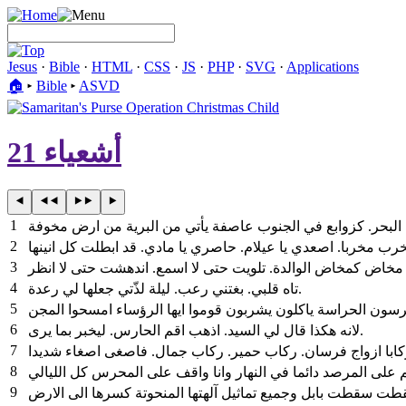
Jesus
·
Bible
·
HTML
·
CSS
·
JS
·
PHP
·
SVG
·
Applications
🏠︎
▸
Bible
▸
ASVD
أشعياء 21
1
2
3
4
تاه قلبي. بغتني رعب. ليلة لذّتي جعلها لي رعدة.
5
حرسون الحراسة ياكلون يشربون قوموا ايها الرؤساء امسحوا المجن
6
لانه هكذا قال لي السيد. اذهب اقم الحارس. ليخبر بما يرى.
7
ابا ازواج فرسان. ركاب حمير. ركاب جمال. فاصغى اصغاء شديدا
8
9