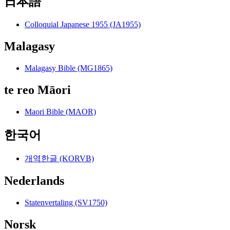
日本語
Colloquial Japanese 1955 (JA1955)
Malagasy
Malagasy Bible (MG1865)
te reo Māori
Maori Bible (MAOR)
한국어
개역한글 (KORVB)
Nederlands
Statenvertaling (SV1750)
Norsk