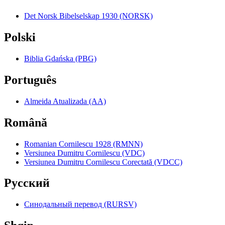
Det Norsk Bibelselskap 1930 (NORSK)
Polski
Biblia Gdańska (PBG)
Português
Almeida Atualizada (AA)
Română
Romanian Cornilescu 1928 (RMNN)
Versiunea Dumitru Cornilescu (VDC)
Versiunea Dumitru Cornilescu Corectată (VDCC)
Pyccкий
Синодальный перевод (RURSV)