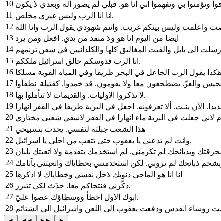
10
11
انا انا الرب وليس غيري مخلص.
12
13
ايضا من اليوم انا هو ولا منقذ من يدي. افعل ومن يرد
14
15
انا الرب قدوسكم خالق اسرائيل ملككم.
16
كذا يقول الرب الجاعل في البحر طريقا وفي المياه القوية مسلكا
17
يش والعزّ. يضطجعون معا ولا يقومون. قد خمدوا. كفتيلة انطفأوا
18
لا تذكروا الاوليات. والقديمات لا تتأملوا بها.
19
20
21
هذا الشعب جبلته لنفسي. يحدث بتسبيحي
22
وانت لم تدعني يا يعقوب حتى تتعب من اجلي يا اسرائيل.
23
24
25
انا انا هو الماحي ذنوبك لاجل نفسي وخطاياك لا اذكرها
26
ذكّرني فنتحاكم معا. حدّث لكي تتبرر.
27
ابوك الاول اخطأ ووسطاؤك عصوا عليّ.
28
 رؤساء القدس ودفعت يعقوب الى اللعن واسرائيل الى الشتائم