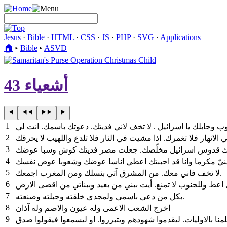
Jesus
·
Bible
·
HTML
·
CSS
·
JS
·
PHP
·
SVG
·
Applications
🏠︎
▸
Bible
▸
ASVD
أشعياء 43
1
2
3
4
5
لا تخف فاني معك. من المشرق آتي بنسلك ومن المغرب اجمعك.
6
7
بكل من دعي باسمي ولمجدي خلقته وجبلته وصنعته.
8
اخرج الشعب الاعمى وله عيون والاصم وله آذان
9