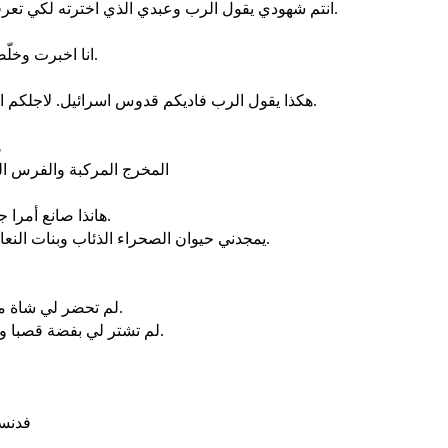
انتم شهودي يقول الرب وعبدي الذي اخترته لكي تعرفوا وتؤمنوا بي وتفهموا اني انا هو. قبلي لم يصور اله وبعدي لا يكون.
انا اخبرت وخلّصت واعلمت وليس بينكم غريب. وانتم شهودي يقول الرب وانا الله.
هكذا يقول الرب فاديكم قدوس اسرائيل. لاجلكم ارسلت الى بابل والقيت المغاليق كلها والكلدانيين في سفن ترنمهم.
ه
المخرج المركبة والفرس الج
هانذا صانع أمرا جديدا. الآن ينبت. ألا تعرفونه. اجعل في البرية طريقا في القفر انهارا.
يمجدني حيوان الصحراء الذئاب وبنات النعام لاني جعلت في البرية ماء انهارا في القفر لاسقي شعبي مختاري.
لم تحضر لي شاة محرقتك وبذبائحك لم تكرمني. لم استخدمك بتقدمة ولا اتعبتك بلبان.
لم تشتر لي بفضة قصبا وبشحم ذبائحك لم تروني. لكن استخدمتني بخطاياك واتعبتني بآثامك.
فدنست