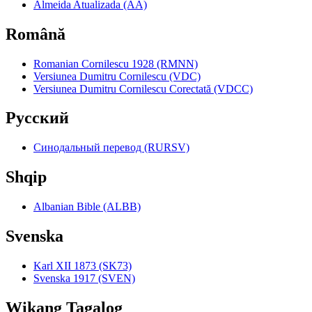
Almeida Atualizada (AA)
Română
Romanian Cornilescu 1928 (RMNN)
Versiunea Dumitru Cornilescu (VDC)
Versiunea Dumitru Cornilescu Corectată (VDCC)
Pyccкий
Синодальный перевод (RURSV)
Shqip
Albanian Bible (ALBB)
Svenska
Karl XII 1873 (SK73)
Svenska 1917 (SVEN)
Wikang Tagalog