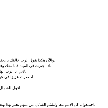
والآن هكذا يقول الرب خالقك يا يعقوب وجابلك يا اسرائيل . لا تخف لاني فديتك. دعوتك باسمك. انت لي.
اذا اجتزت في المياه فانا معك وفي الانهار فلا تغمرك. اذا مشيت في النار فلا تلدع واللهيب لا يحرقك.
لاني انا الرب الهك قدوس اسرائيل مخلّصك. جعلت مصر فديتك كوش وسبا عوضك.
اذ صرت عزيزا في عينيّ مكرما وانا قد احببتك اعطي اناسا عوضك وشعوبا عوض نفسك.
اقول للشمال اعط وللجنوب لا تمنع. أيت ببني من بعيد وببناتي من اقصى الارض.
اجتمعوا يا كل الامم معا ولتلتئم القبائل. من منهم يخبر بهذا ويعلمنا بالاوليات. ليقدموا شهودهم ويتبرروا. او ليسمعوا فيقولوا صدق.