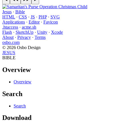
Jesus
·
Bible
HTML
·
CSS
·
JS
·
PHP
·
SVG
Applications
·
Editor
·
Favicon
.htaccess
·
acme.sh
Flash
·
SketchUp
·
Unity
·
Xcode
About
·
Privacy
·
Terms
osbo.com
© 2026 Osbo Design
JESUS
BIBLE
Overview
Overview
Search
Search
Download