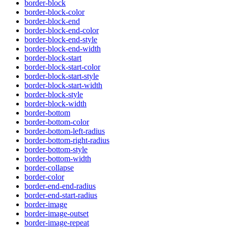
border-block
border-block-color
border-block-end
border-block-end-color
border-block-end-style
border-block-end-width
border-block-start
border-block-start-color
border-block-start-style
border-block-start-width
border-block-style
border-block-width
border-bottom
border-bottom-color
border-bottom-left-radius
border-bottom-right-radius
border-bottom-style
border-bottom-width
border-collapse
border-color
border-end-end-radius
border-end-start-radius
border-image
border-image-outset
border-image-repeat