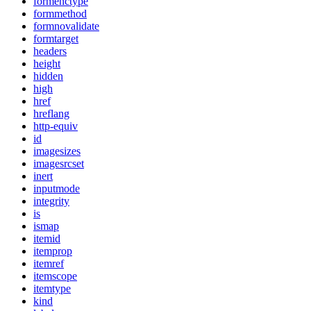
formenctype
formmethod
formnovalidate
formtarget
headers
height
hidden
high
href
hreflang
http-equiv
id
imagesizes
imagesrcset
inert
inputmode
integrity
is
ismap
itemid
itemprop
itemref
itemscope
itemtype
kind