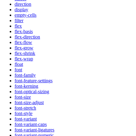
direction
display
empty-cells
filter
flex
flex-basis
flex-direction
flex-flow
flex-grow
flex-shrink
flex-wrap
float
font
font-family
font-feature-settings
font-kerning
font-optical-sizing
font-size
font-size-adjust
font-stretch
font-style
font-variant
font-variant-caps
font-variant-ligatures
font-variant-numeric