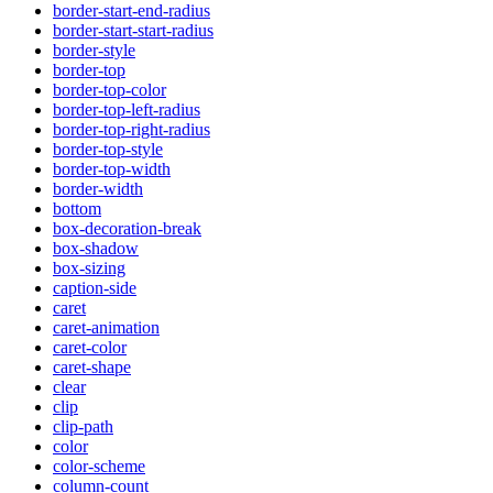
border-start-end-radius
border-start-start-radius
border-style
border-top
border-top-color
border-top-left-radius
border-top-right-radius
border-top-style
border-top-width
border-width
bottom
box-decoration-break
box-shadow
box-sizing
caption-side
caret
caret-animation
caret-color
caret-shape
clear
clip
clip-path
color
color-scheme
column-count