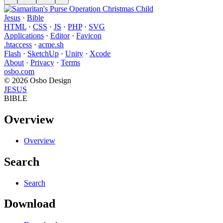
Jesus
·
Bible
HTML
·
CSS
·
JS
·
PHP
·
SVG
Applications
·
Editor
·
Favicon
.htaccess
·
acme.sh
Flash
·
SketchUp
·
Unity
·
Xcode
About
·
Privacy
·
Terms
osbo.com
© 2026 Osbo Design
JESUS
BIBLE
Overview
Overview
Search
Search
Download