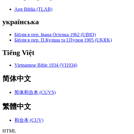
Ang Biblia (TLAB)
українська
Біблія в пер. Івана Огієнка 1962 (UBIO)
Біблія в пер. П.Куліша та І.Пулюя 1905 (UKRK)
Tiếng Việt
Vietnamese Bible 1934 (VI1934)
简体中文
简体和合本 (CUVS)
繁體中文
和合本 (CUV)
HTML