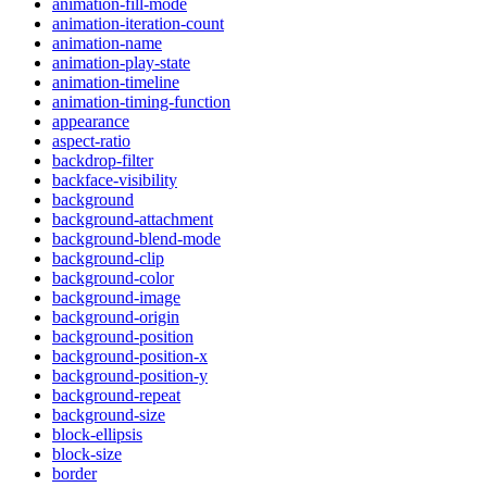
animation-fill-mode
animation-iteration-count
animation-name
animation-play-state
animation-timeline
animation-timing-function
appearance
aspect-ratio
backdrop-filter
backface-visibility
background
background-attachment
background-blend-mode
background-clip
background-color
background-image
background-origin
background-position
background-position-x
background-position-y
background-repeat
background-size
block-ellipsis
block-size
border