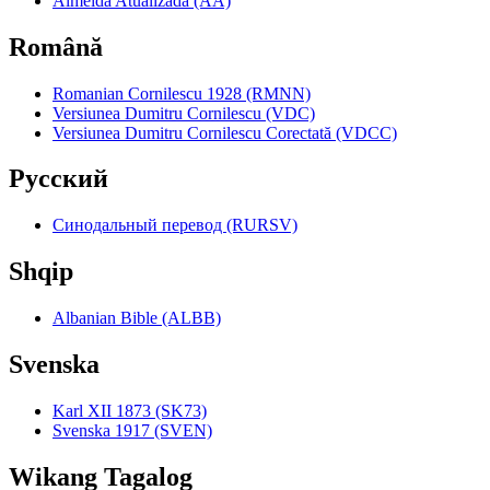
Almeida Atualizada (AA)
Română
Romanian Cornilescu 1928 (RMNN)
Versiunea Dumitru Cornilescu (VDC)
Versiunea Dumitru Cornilescu Corectată (VDCC)
Pyccкий
Синодальный перевод (RURSV)
Shqip
Albanian Bible (ALBB)
Svenska
Karl XII 1873 (SK73)
Svenska 1917 (SVEN)
Wikang Tagalog