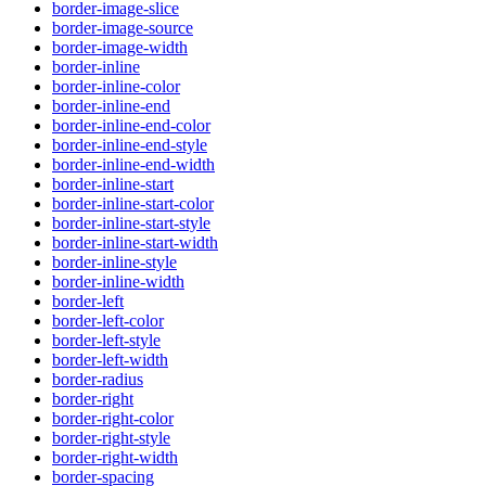
border-image-slice
border-image-source
border-image-width
border-inline
border-inline-color
border-inline-end
border-inline-end-color
border-inline-end-style
border-inline-end-width
border-inline-start
border-inline-start-color
border-inline-start-style
border-inline-start-width
border-inline-style
border-inline-width
border-left
border-left-color
border-left-style
border-left-width
border-radius
border-right
border-right-color
border-right-style
border-right-width
border-spacing