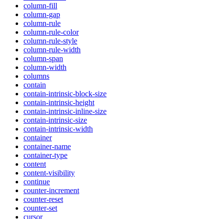
column-fill
column-gap
column-rule
column-rule-color
column-rule-style
column-rule-width
column-span
column-width
columns
contain
contain-intrinsic-block-size
contain-intrinsic-height
contain-intrinsic-inline-size
contain-intrinsic-size
contain-intrinsic-width
container
container-name
container-type
content
content-visibility
continue
counter-increment
counter-reset
counter-set
cursor