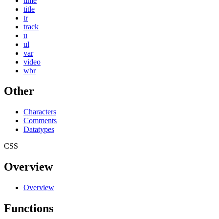
time
title
tr
track
u
ul
var
video
wbr
Other
Characters
Comments
Datatypes
CSS
Overview
Overview
Functions