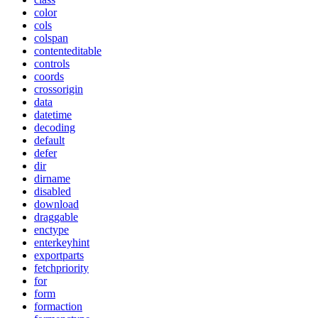
color
cols
colspan
contenteditable
controls
coords
crossorigin
data
datetime
decoding
default
defer
dir
dirname
disabled
download
draggable
enctype
enterkeyhint
exportparts
fetchpriority
for
form
formaction