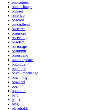
onprogress
onratechange
onreset
onresize
onscroll
onscrollend
onsearch
onseeked
onseeking
onselect
onstorage
onsubmit
onsuspend
ontimeupdate
ontoggle
onunload
onvolumechange
onwaiting
onwheel
open
optimum
part
pattern
ping
placeholder