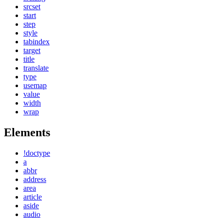
srcset
start
step
style
tabindex
target
title
translate
type
usemap
value
width
wrap
Elements
!doctype
a
abbr
address
area
article
aside
audio