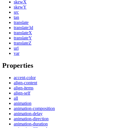
skewX
skewY
src
tan
translate
translate3d
translateX
translateY
translateZ
url
var
Properties
accent-color
align-content
align-items
align-self
all
animation
animation-composition
animation-delay
animation-direction
animation-duration