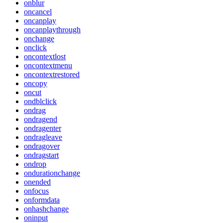
onblur
oncancel
oncanplay
oncanplaythrough
onchange
onclick
oncontextlost
oncontextmenu
oncontextrestored
oncopy
oncut
ondblclick
ondrag
ondragend
ondragenter
ondragleave
ondragover
ondragstart
ondrop
ondurationchange
onended
onfocus
onformdata
onhashchange
oninput