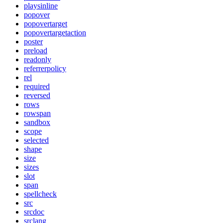
playsinline
popover
popovertarget
popovertargetaction
poster
preload
readonly
referrerpolicy
rel
required
reversed
rows
rowspan
sandbox
scope
selected
shape
size
sizes
slot
span
spellcheck
src
srcdoc
srclang