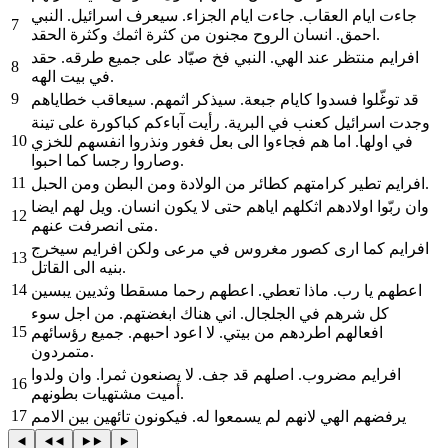
جاءت ايام العقاب. جاءت ايام الجزاء. سيعرف اسرائيل. النبي
7
احمق. انسان الروح مجنون من كثرة اثمك وكثرة الحقد.
افرايم منتظر عند الهي. النبي فخ صيّاد على جميع طرقه. حقد
8
في بيت الهه.
9
قد توغّلوا فسدوا كايام جبعة. سيذكر اثمهم. سيعاقب خطاياهم
وجدت اسرائيل كعنب في البرية. رأيت آباءكم كباكورة على تينة
10
في اولها. اما هم فجاءوا الى بعل فغور ونذروا انفسهم للخزي
وصاروا رجسا كما احبوا.
11
افرايم تطير كرامتهم كطائر من الولادة ومن البطن ومن الحبل.
وان ربّوا اولادهم اثكلهم اياهم حتى لا يكون انسان. ويل لهم ايضا
12
متى انصرفت عنهم.
افرايم كما ارى كصور مغروس في مرعى ولكن افرايم سيخرج
13
بنيه الى القاتل.
14
اعطهم يا رب. ماذا تعطي. اعطهم رحما مسقطا وثديين يبسين
كل شرهم في الجلجال. اني هناك ابغضتهم. من اجل سوء
15
افعالهم اطردهم من بيتي. لا اعود احبهم. جميع رؤسائهم
متمردون.
افرايم مضروب. اصلهم قد جف. لا يصنعون ثمرا. وان ولدوا
16
أميت مشتهيات بطونهم.
17
يرفضهم الهي لانهم لم يسمعوا له. فيكونون تائهين بين الامم