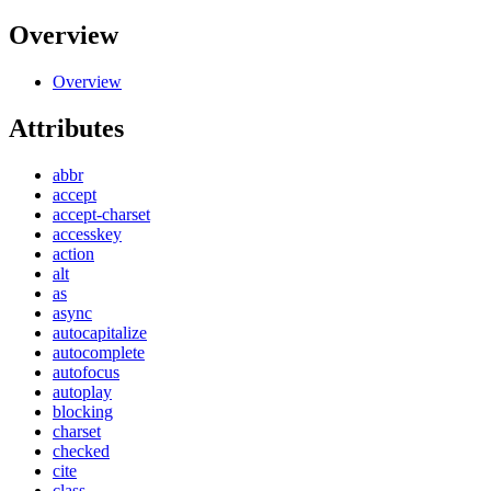
Overview
Overview
Attributes
abbr
accept
accept-charset
accesskey
action
alt
as
async
autocapitalize
autocomplete
autofocus
autoplay
blocking
charset
checked
cite
class