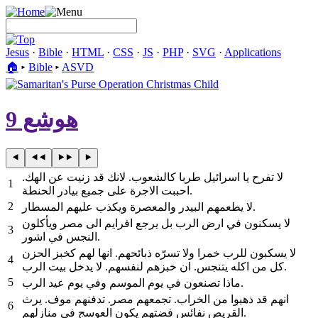
Jesus
·
Bible
·
HTML
·
CSS
·
JS
·
PHP
·
SVG
·
Applications
🏠︎
▸
Bible
▸
ASVD
هوشع 9
لا تفرح يا اسرائيل طربا كالشعوب. لانك قد زنيت عن الهك.
1
احببت الاجرة على جميع بيادر الحنطة.
2
لا يطعمهم البيدر والمعصرة ويكذب عليهم المسطار.
لا يسكنون في ارض الرب بل يرجع افرايم الى مصر ويأكلون
3
النجس في اشور.
لا يسكبون للرب خمرا ولا تسرّه ذبائحهم. انها لهم كخبز الحزن
4
كل من اكله يتنجس. ان خبزهم لنفسهم. لا يدخل بيت الرب.
5
ماذا تصنعون في يوم الموسم وفي يوم عيد الرب.
انهم قد ذهبوا من الخراب. تجمعهم مصر. تدفنهم موف. يرث
6
القريص نفائس فضتهم يكون العوسج في منازلهم.