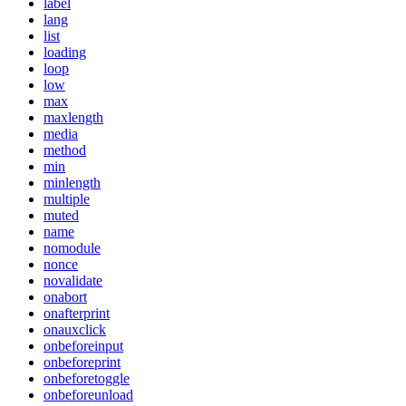
label
lang
list
loading
loop
low
max
maxlength
media
method
min
minlength
multiple
muted
name
nomodule
nonce
novalidate
onabort
onafterprint
onauxclick
onbeforeinput
onbeforeprint
onbeforetoggle
onbeforeunload