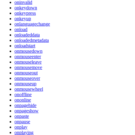
oninvalid
onkeydown
onkeypress
onkeyup
onlanguagechange
onload
onloadeddata
onloadedmetadata
onloadstart
onmousedown
onmouseenter
onmouseleave
onmousemove
onmouseout
onmouseover
onmouseup
onmousewheel
onoffline
ononline
onpagehide
onpageshow
onpaste
onpause
onplay
onplaying