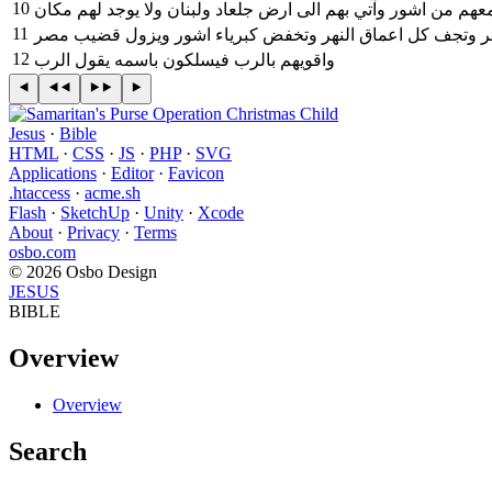
10
11
12
واقويهم بالرب فيسلكون باسمه يقول الرب
Jesus
·
Bible
HTML
·
CSS
·
JS
·
PHP
·
SVG
Applications
·
Editor
·
Favicon
.htaccess
·
acme.sh
Flash
·
SketchUp
·
Unity
·
Xcode
About
·
Privacy
·
Terms
osbo.com
© 2026 Osbo Design
JESUS
BIBLE
Overview
Overview
Search