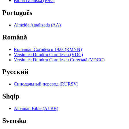
Biblia Gdańska (PBG)
Português
Almeida Atualizada (AA)
Română
Romanian Cornilescu 1928 (RMNN)
Versiunea Dumitru Cornilescu (VDC)
Versiunea Dumitru Cornilescu Corectată (VDCC)
Pyccкий
Синодальный перевод (RURSV)
Shqip
Albanian Bible (ALBB)
Svenska