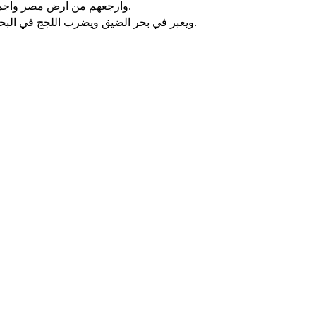
وارجعهم من ارض مصر واجمعهم من اشور وآتي بهم الى ارض جلعاد ولبنان ولا يوجد لهم مكان.
ويعبر في بحر الضيق ويضرب اللجج في البحر وتجف كل اعماق النهر وتخفض كبرياء اشور ويزول قضيب مصر.