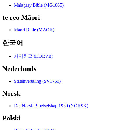
Malagasy Bible (MG1865)
te reo Māori
Maori Bible (MAOR)
한국어
개역한글 (KORVB)
Nederlands
Statenvertaling (SV1750)
Norsk
Det Norsk Bibelselskap 1930 (NORSK)
Polski