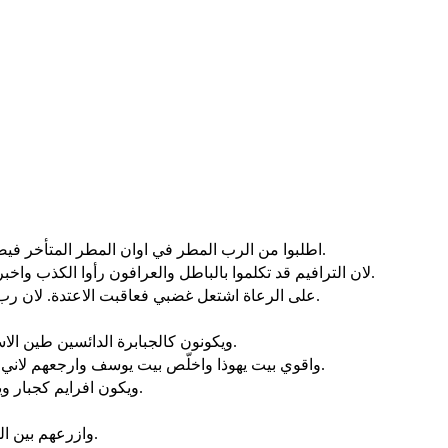
اطلبوا من الرب المطر في اوان المطر المتأخر فيصنع الرب بروقا ويعطيهم مطر الوبل. لكل انسان عشبا في الحقل.
لان الترافيم قد تكلموا بالباطل والعرافون رأوا الكذب واخبروا باحلام كذب. يعزّون بالباطل. لذلك رحلوا كغنم. ذلوا اذ ليس راع.
على الرعاة اشتعل غضبي فعاقبت الاعتدة. لان رب الجنود قد تعهد قطيعه بيت يهوذا وجعلهم كفرس جلاله في القتال.
ويكونون كالجبابرة الدائسين طين الاسواق في القتال ويحاربون لان الرب معهم والراكبون الخيل يخزون.
واقوي بيت يهوذا واخلّص بيت يوسف وارجعهم لاني قد رحمتهم ويكونون كاني لم ارفضهم لاني انا الرب الههم فاجيبهم.
ويكون افرايم كجبار ويفرح قلبهم كانه بالخمر وينظر بنوهم فيفرحون ويبتهج قلبهم بالرب.
وازرعهم بين الشعوب فيذكرونني في الاراضي البعيدة ويحيون مع بنيهم ويرجعون.