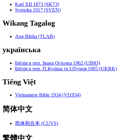
Karl XII 1873 (SK73)
Svenska 1917 (SVEN)
Wikang Tagalog
Ang Biblia (TLAB)
українська
Біблія в пер. Івана Огієнка 1962 (UBIO)
Біблія в пер. П.Куліша та І.Пулюя 1905 (UKRK)
Tiếng Việt
Vietnamese Bible 1934 (VI1934)
简体中文
简体和合本 (CUVS)
繁體中文