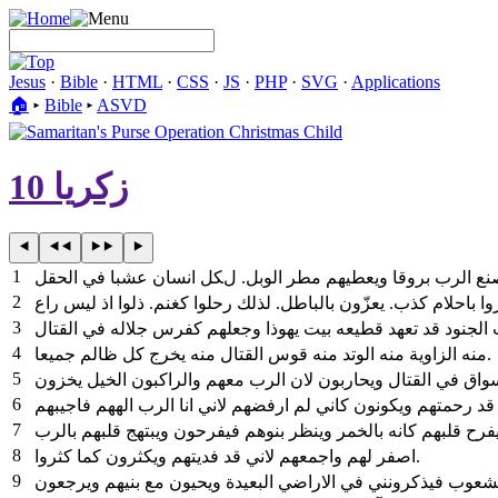
Jesus
·
Bible
·
HTML
·
CSS
·
JS
·
PHP
·
SVG
·
Applications
🏠︎
▸
Bible
▸
ASVD
زكريا 10
1
2
3
4
منه الزاوية منه الوتد منه قوس القتال منه يخرج كل ظالم جميعا.
5
6
7
8
اصفر لهم واجمعهم لاني قد فديتهم ويكثرون كما كثروا.
9