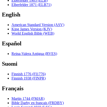
Elberfelder 1905 (ELB)
Elberfelder 1871 (ELB71)
English
American Standard Version (ASV)
King James Version (KJV)
World English Bible (WEB)
Español
Reina-Valera Antigua (RVES)
Suomi
Finnish 1776 (FI1776)
Finnish 1938 (FINPR)
Français
Martin 1744 (FMAR)
Bible Darby en français (FRDBY)