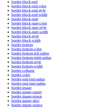
border-block-end
border-block-end-color
border-block-end-style
border-block-end-width
border-block-start
border-block-start-color
border-block-start-style
border-block-start-width
border-block-style
border-block-width
border-bottom
border-bottom-color
border-bottom-left-radius
border-bottom-right-radius
border-bottom-style
border-bottom-width
border-collapse
border-color
border-end-end-radius
border-end-start-radius
border-image
border-image-outset
border-image-repeat
border-image-slice
border-image-source