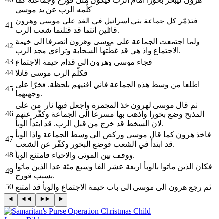
هرون ليبخّر بخورا امام الرب فيكون مثل قورح وجماعته كما
كلّمه الرب عن يد موسى
فتذمّر كل جماعة بني اسرائيل في الغد على موسى وهرون
41
قائلين انتما قد قتلتما شعب الرب.
ولما اجتمعت الجماعة على موسى وهرون انصرفا الى خيمة
42
الاجتماع واذ هي قد غطّتها السحابة وتراءى مجد الرب.
43
فجاء موسى وهرون الى قدام خيمة الاجتماع.
44
فكلّم الرب موسى قائلا
اطلعا من وسط هذه الجماعة فاني افنيهم بلحظة. فخرّا على
45
وجهيهما.
ثم قال موسى لهرون خذ المجمرة واجعل فيها نارا من على
46
المذبح وضع بخورا واذهب بها مسرعا الى الجماعة وكفّر عنهم
لان السخط قد خرج من قبل الرب. قد ابتدأ الوبأ.
فاخذ هرون كما قال موسى وركض الى وسط الجماعة واذا الوبأ
47
قد ابتدأ في الشعب فوضع البخور وكفّر عن الشعب.
48
ووقف بين الموتى والاحياء فامتنع الوبأ.
فكان الذين ماتوا بالوبأ اربعة عشر الفا وسبع مئة عدا الذين ماتوا
49
بسبب قورح.
50
ثم رجع هرون الى موسى الى باب خيمة الاجتماع والوبأ قد امتنع