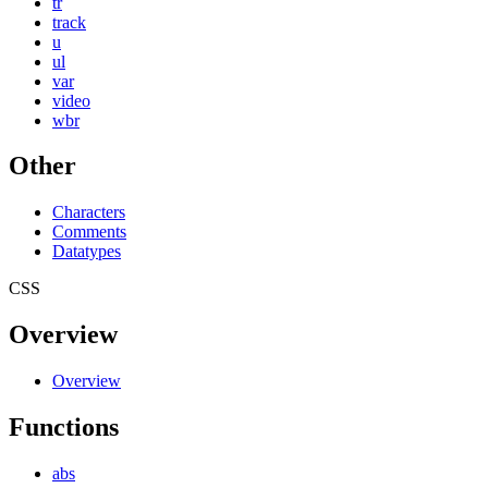
tr
track
u
ul
var
video
wbr
Other
Characters
Comments
Datatypes
CSS
Overview
Overview
Functions
abs