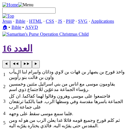
Jesus
·
Bible
·
HTML
·
CSS
·
JS
·
PHP
·
SVG
·
Applications
🏠︎
▸
Bible
▸
ASVD
العدد 16
واخذ قورح بن يصهار بن قهات بن لاوي وداثان وابيرام ابنا اليآب
1
واون بن فالت بنو رأوبين
يقاومون موسى مع اناس من بني اسرائيل مئتين وخمسين
2
رؤساء الجماعة مدعوّين للاجتماع ذوي اسم.
فاجتمعوا على موسى وهرون وقالوا لهما كفاكما. ان كل
3
الجماعة باسرها مقدسة وفي وسطها الرب. فما بالكما ترتفعان
على جماعة الرب
4
فلما سمع موسى سقط على وجهه.
ثم كلم قورح وجميع قومه قائلا غدا يعلن الرب من هو له ومن
5
المقدس حتى يقرّبه اليه. فالذي يختاره يقرّبه اليه.