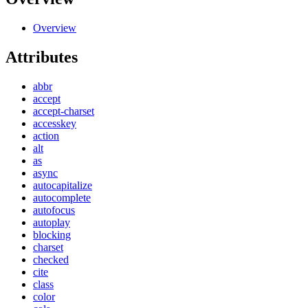
Overview
Attributes
abbr
accept
accept-charset
accesskey
action
alt
as
async
autocapitalize
autocomplete
autofocus
autoplay
blocking
charset
checked
cite
class
color