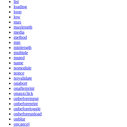
list
loading
loop
low
max
maxlength
media
method
min
minlength
multiple
muted
name
nomodule
nonce
novalidate
onabort
onafterprint
onauxclick
onbeforeinput
onbeforeprint
onbeforetoggle
onbeforeunload
onblur
oncancel