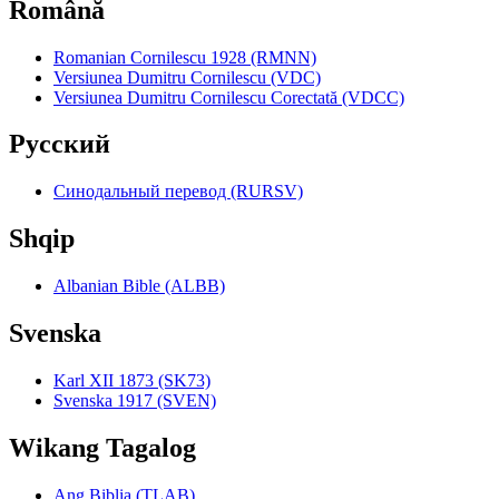
Română
Romanian Cornilescu 1928 (RMNN)
Versiunea Dumitru Cornilescu (VDC)
Versiunea Dumitru Cornilescu Corectată (VDCC)
Pyccкий
Синодальный перевод (RURSV)
Shqip
Albanian Bible (ALBB)
Svenska
Karl XII 1873 (SK73)
Svenska 1917 (SVEN)
Wikang Tagalog
Ang Biblia (TLAB)