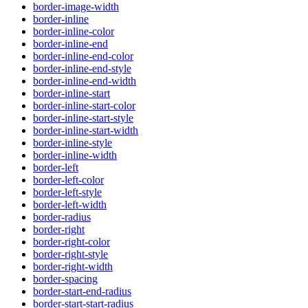
border-image-width
border-inline
border-inline-color
border-inline-end
border-inline-end-color
border-inline-end-style
border-inline-end-width
border-inline-start
border-inline-start-color
border-inline-start-style
border-inline-start-width
border-inline-style
border-inline-width
border-left
border-left-color
border-left-style
border-left-width
border-radius
border-right
border-right-color
border-right-style
border-right-width
border-spacing
border-start-end-radius
border-start-start-radius