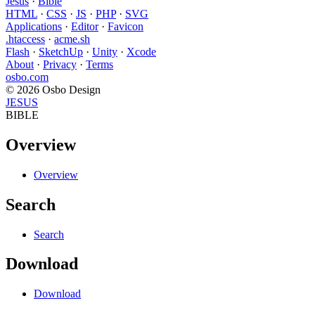
Jesus
·
Bible
HTML
·
CSS
·
JS
·
PHP
·
SVG
Applications
·
Editor
·
Favicon
.htaccess
·
acme.sh
Flash
·
SketchUp
·
Unity
·
Xcode
About
·
Privacy
·
Terms
osbo.com
© 2026 Osbo Design
JESUS
BIBLE
Overview
Overview
Search
Search
Download
Download