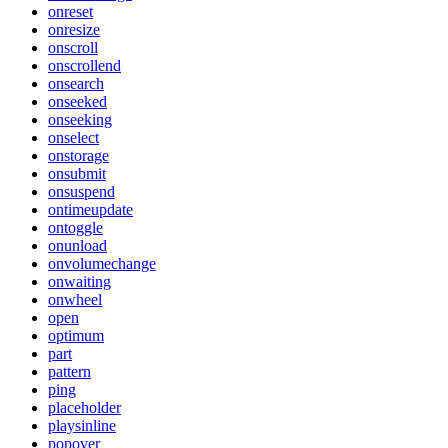
onreset
onresize
onscroll
onscrollend
onsearch
onseeked
onseeking
onselect
onstorage
onsubmit
onsuspend
ontimeupdate
ontoggle
onunload
onvolumechange
onwaiting
onwheel
open
optimum
part
pattern
ping
placeholder
playsinline
popover