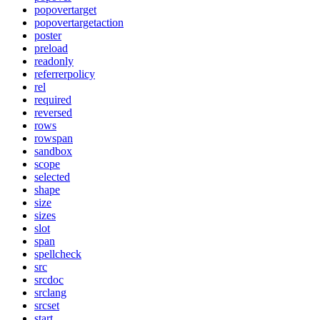
popovertarget
popovertargetaction
poster
preload
readonly
referrerpolicy
rel
required
reversed
rows
rowspan
sandbox
scope
selected
shape
size
sizes
slot
span
spellcheck
src
srcdoc
srclang
srcset
start