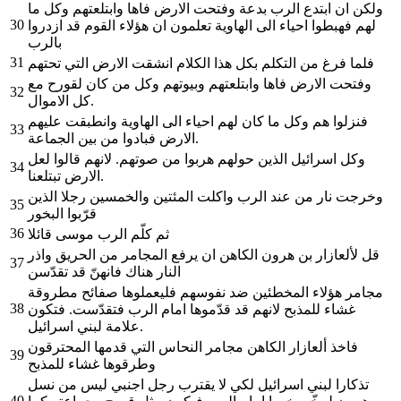
ولكن ان ابتدع الرب بدعة وفتحت الارض فاها وابتلعتهم وكل ما
30
لهم فهبطوا احياء الى الهاوية تعلمون ان هؤلاء القوم قد ازدروا
بالرب
31
فلما فرغ من التكلم بكل هذا الكلام انشقت الارض التي تحتهم
وفتحت الارض فاها وابتلعتهم وبيوتهم وكل من كان لقورح مع
32
كل الاموال.
فنزلوا هم وكل ما كان لهم احياء الى الهاوية وانطبقت عليهم
33
الارض فبادوا من بين الجماعة.
وكل اسرائيل الذين حولهم هربوا من صوتهم. لانهم قالوا لعل
34
الارض تبتلعنا.
وخرجت نار من عند الرب واكلت المئتين والخمسين رجلا الذين
35
قرّبوا البخور
36
ثم كلّم الرب موسى قائلا
قل لألعازار بن هرون الكاهن ان يرفع المجامر من الحريق واذر
37
النار هناك فانهنّ قد تقدّسن
مجامر هؤلاء المخطئين ضد نفوسهم فليعملوها صفائح مطروقة
38
غشاء للمذبح لانهم قد قدّموها امام الرب فتقدّست. فتكون
علامة لبني اسرائيل.
فاخذ ألعازار الكاهن مجامر النحاس التي قدمها المحترقون
39
وطرقوها غشاء للمذبح
تذكارا لبني اسرائيل لكي لا يقترب رجل اجنبي ليس من نسل
40