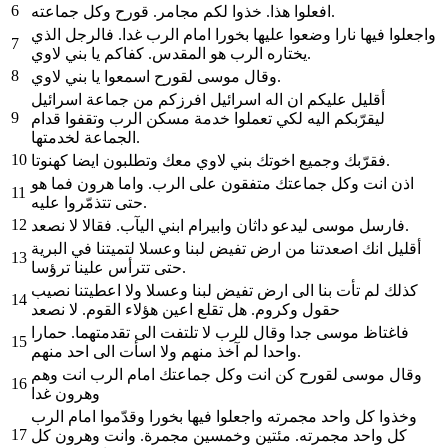
6
افعلوا هذا. خذوا لكم مجامر. قورح وكل جماعته.
واجعلوا فيها نارا وضعوا عليها بخورا امام الرب غدا. فالرجل الذي
7
يختاره الرب هو المقدس. كفاكم يا بني لاوي.
8
وقال موسى لقورح اسمعوا يا بني لاوي.
أقليل عليكم ان اله اسرائيل افرزكم من جماعة اسرائيل
9
ليقرّبكم اليه لكي تعملوا خدمة مسكن الرب وتقفوا قدام
الجماعة لخدمتها.
10
فقرّبك وجميع اخوتك بني لاوي معك وتطلبون ايضا كهنوتا.
اذن انت وكل جماعتك متفقون على الرب. واما هرون فما هو
11
حتى تتذمّروا عليه.
12
فارسل موسى ليدعو داثان وابيرام ابني اليآب. فقالا لا نصعد.
أقليل انك اصعدتنا من ارض تفيض لبنا وعسلا لتميتنا في البرية
13
حتى تترأس علينا ترؤسا.
كذلك لم تأت بنا الى ارض تفيض لبنا وعسلا ولا اعطيتنا نصيب
14
حقول وكروم. هل تقلع اعين هؤلاء القوم. لا نصعد
فاغتاظ موسى جدا وقال للرب لا تلتفت الى تقدمتهما. حمارا
15
واحدا لم آخذ منهم ولا اسأت الى احد منهم.
وقال موسى لقورح كن انت وكل جماعتك امام الرب انت وهم
16
وهرون غدا
وخذوا كل واحد مجمرته واجعلوا فيها بخورا وقدّموا امام الرب
17
كل واحد مجمرته. مئتين وخمسين مجمرة. وانت وهرون كل