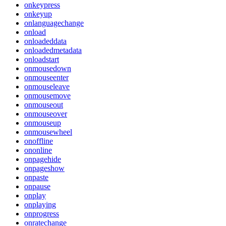
onkeypress
onkeyup
onlanguagechange
onload
onloadeddata
onloadedmetadata
onloadstart
onmousedown
onmouseenter
onmouseleave
onmousemove
onmouseout
onmouseover
onmouseup
onmousewheel
onoffline
ononline
onpagehide
onpageshow
onpaste
onpause
onplay
onplaying
onprogress
onratechange