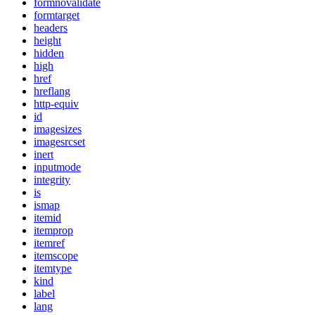
formnovalidate
formtarget
headers
height
hidden
high
href
hreflang
http-equiv
id
imagesizes
imagesrcset
inert
inputmode
integrity
is
ismap
itemid
itemprop
itemref
itemscope
itemtype
kind
label
lang