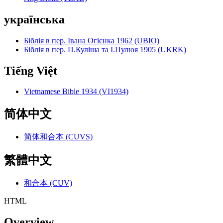
українська
Біблія в пер. Івана Огієнка 1962 (UBIO)
Біблія в пер. П.Куліша та І.Пулюя 1905 (UKRK)
Tiếng Việt
Vietnamese Bible 1934 (VI1934)
简体中文
简体和合本 (CUVS)
繁體中文
和合本 (CUV)
HTML
Overview