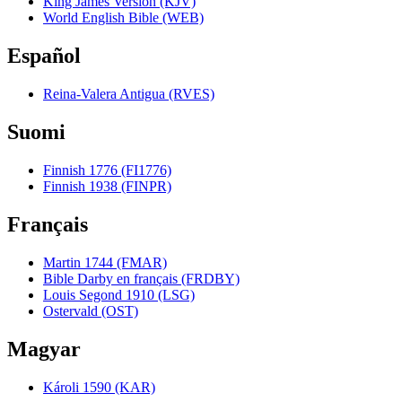
King James Version (KJV)
World English Bible (WEB)
Español
Reina-Valera Antigua (RVES)
Suomi
Finnish 1776 (FI1776)
Finnish 1938 (FINPR)
Français
Martin 1744 (FMAR)
Bible Darby en français (FRDBY)
Louis Segond 1910 (LSG)
Ostervald (OST)
Magyar
Károli 1590 (KAR)