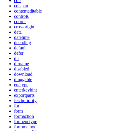
cols
colspan
contenteditable
controls
coords
crossorigin
data
datetime
decoding
default
defer
dir
dirname
disabled
download
draggable
enctype
enterkeyhint
exportparts
fetchpriority
for
form
formaction
formenctype
formmethod