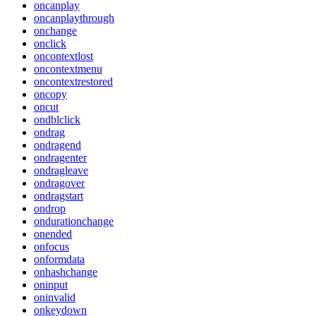
oncanplay
oncanplaythrough
onchange
onclick
oncontextlost
oncontextmenu
oncontextrestored
oncopy
oncut
ondblclick
ondrag
ondragend
ondragenter
ondragleave
ondragover
ondragstart
ondrop
ondurationchange
onended
onfocus
onformdata
onhashchange
oninput
oninvalid
onkeydown