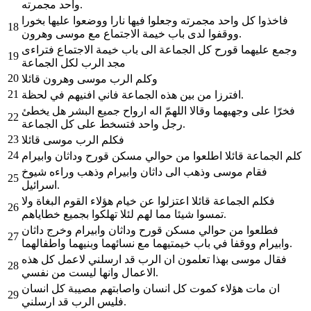
واحد مجمرته.
فاخذوا كل واحد مجمرته وجعلوا فيها نارا ووضعوا عليها بخورا
18
ووقفوا لدى باب خيمة الاجتماع مع موسى وهرون.
وجمع عليهما قورح كل الجماعة الى باب خيمة الاجتماع فتراءى
19
مجد الرب لكل الجماعة
20
وكلم الرب موسى وهرون قائلا
21
افترزا من بين هذه الجماعة فاني افنيهم في لحظة.
فخرّا على وجهيهما وقالا اللهمّ اله ارواح جميع البشر هل يخطئ
22
رجل واحد فتسخط على كل الجماعة.
23
فكلم الرب موسى قائلا
24
كلم الجماعة قائلا اطلعوا من حوالي مسكن قورح وداثان وابيرام
فقام موسى وذهب الى داثان وابيرام وذهب وراءه شيوخ
25
اسرائيل.
فكلم الجماعة قائلا اعتزلوا عن خيام هؤلاء القوم البغاة ولا
26
تمسوا شيئا مما لهم لئلا تهلكوا بجميع خطاياهم.
فطلعوا من حوالي مسكن قورح وداثان وابيرام وخرج داثان
27
وابيرام ووقفا في باب خيمتيهما مع نسائهما وبنيهما واطفالهما.
فقال موسى بهذا تعلمون ان الرب قد ارسلني لاعمل كل هذه
28
الاعمال وانها ليست من نفسي.
ان مات هؤلاء كموت كل انسان واصابتهم مصيبة كل انسان
29
فليس الرب قد ارسلني.