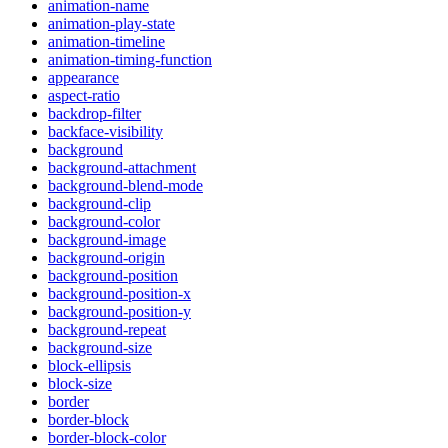
animation-name
animation-play-state
animation-timeline
animation-timing-function
appearance
aspect-ratio
backdrop-filter
backface-visibility
background
background-attachment
background-blend-mode
background-clip
background-color
background-image
background-origin
background-position
background-position-x
background-position-y
background-repeat
background-size
block-ellipsis
block-size
border
border-block
border-block-color