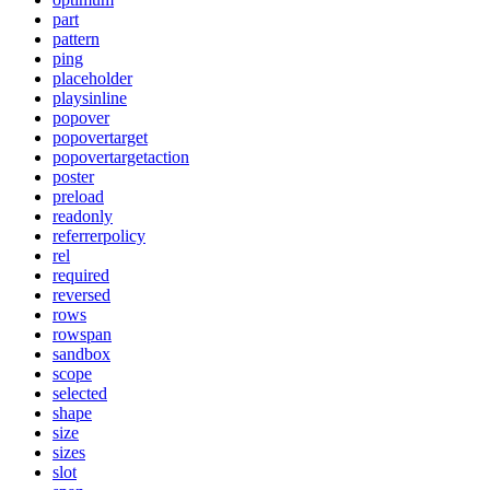
part
pattern
ping
placeholder
playsinline
popover
popovertarget
popovertargetaction
poster
preload
readonly
referrerpolicy
rel
required
reversed
rows
rowspan
sandbox
scope
selected
shape
size
sizes
slot