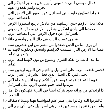
فقال موسى لبني جاد وبني رأوبين هل ينطلق اخوتكم الى
6
الحرب وانتم تقعدون ههنا.
فلماذا تصدّون قلوب بني اسرائيل عن العبور الى الارض التي
7
اعطاهم الرب.
8
هكذا فعل آباؤكم حين ارسلتهم من قادش برنيع لينظروا الارض.
صعدوا الى وادي اشكول ونظروا الارض وصدّوا قلوب بني
9
اسرائيل عن دخول الارض التي اعطاهم الرب.
10
فحمي غضب الرب في ذلك اليوم واقسم قائلا
لن يرى الناس الذين صعدوا من مصر من ابن عشرين سنة
11
فصاعدا الارض التي اقسمت لابراهيم واسحق ويعقوب لانهم لم
يتبعوني تماما
ما عدا كالب بن يفنّة القنزي ويشوع بن نون لانهما اتبعا الرب
12
تماما.
فحمي غضب الرب على اسرائيل واتاههم في البرية اربعين سنة
13
حتى فني كل الجيل الذي فعل الشر في عيني الرب.
فهوذا انتم قد قمتم عوضا عن آبائكم تربية اناس خطاة لكي
14
تزيدوا ايضا حمو غضب الرب على اسرائيل.
اذا ارتددتم من ورائه يعود يتركه ايضا في البرية فتهلكون كل هذا
15
الشعب
16
فاقتربوا اليه وقالوا نبني صير غنم لمواشينا ههنا ومدنا لاطفالنا.
واما نحن فنتجرد مسرعين قدام بني اسرائيل حتى نأتي بهم الى
17