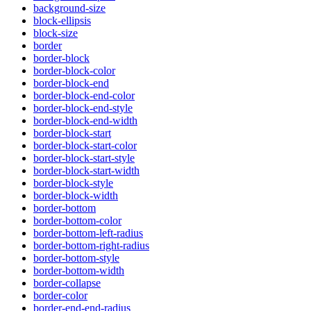
background-size
block-ellipsis
block-size
border
border-block
border-block-color
border-block-end
border-block-end-color
border-block-end-style
border-block-end-width
border-block-start
border-block-start-color
border-block-start-style
border-block-start-width
border-block-style
border-block-width
border-bottom
border-bottom-color
border-bottom-left-radius
border-bottom-right-radius
border-bottom-style
border-bottom-width
border-collapse
border-color
border-end-end-radius