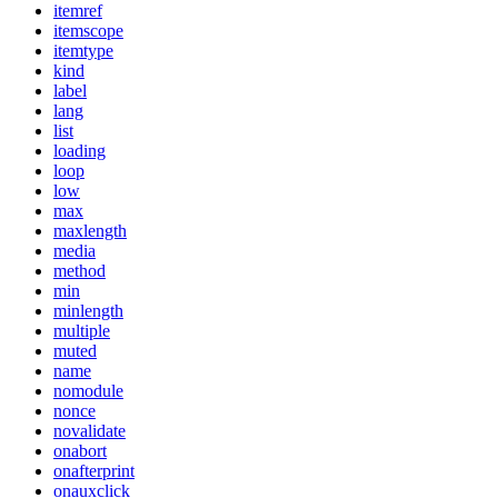
itemref
itemscope
itemtype
kind
label
lang
list
loading
loop
low
max
maxlength
media
method
min
minlength
multiple
muted
name
nomodule
nonce
novalidate
onabort
onafterprint
onauxclick