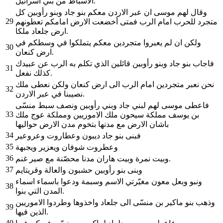
الاسباط من بني اسرائيل.
وقال لهم موسى ان عبر الاردن معكم بنو جاد وبنو رأوبين كل
29
متجرد للحرب امام الرب فمتى أخضعت الارض امامكم تعطونهم
ارض جلعاد ملكا.
ولكن ان لم يعبروا متجردين معكم يتملكوا في وسطكم في
30
ارض كنعان.
فاجاب بنو جاد وبنو رأوبين قائلين الذي تكلم به الرب عن عبيدك
31
كذلك نفعل.
نحن نعبر متجردين امام الرب الى ارض كنعان ولكن نعطى ملك
32
نصيبنا في عبر الاردن.
فاعطى موسى لهم لبني جاد وبني رأوبين ونصف سبط منسّى
33
بن يوسف مملكة سيحون ملك الاموريين ومملكة عوج ملك
باشان الارض مع مدنها بتخوم مدن الارض حواليها
34
فبنى بنو جاد ديبون وعطاروت وعروعير
35
وعطروت شوفان ويعزير ويجبهة
36
وبيت نمرة وبيت هاران مدنا محصّنة مع صير غنم.
37
وبنى بنو رأوبين حشبون والعالة وقريتايم
ونبو وبعل معون مغيّرتي الاسم وسبمة ودعوا باسماء اسماء
38
المدن التي بنوا.
وذهب بنو ماكير بن منسّى الى جلعاد واخذوها وطردوا الاموريين
39
الذين فيها.
40