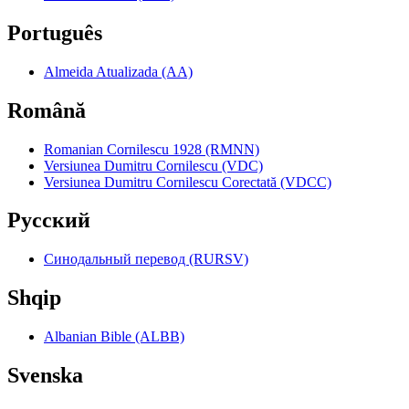
Português
Almeida Atualizada (AA)
Română
Romanian Cornilescu 1928 (RMNN)
Versiunea Dumitru Cornilescu (VDC)
Versiunea Dumitru Cornilescu Corectată (VDCC)
Pyccкий
Синодальный перевод (RURSV)
Shqip
Albanian Bible (ALBB)
Svenska