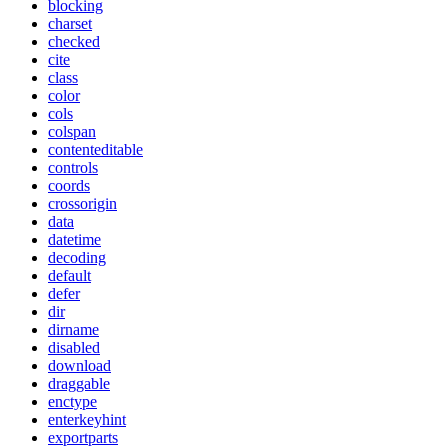
blocking
charset
checked
cite
class
color
cols
colspan
contenteditable
controls
coords
crossorigin
data
datetime
decoding
default
defer
dir
dirname
disabled
download
draggable
enctype
enterkeyhint
exportparts