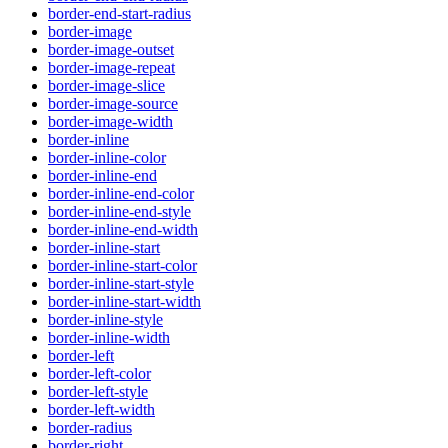
border-end-start-radius
border-image
border-image-outset
border-image-repeat
border-image-slice
border-image-source
border-image-width
border-inline
border-inline-color
border-inline-end
border-inline-end-color
border-inline-end-style
border-inline-end-width
border-inline-start
border-inline-start-color
border-inline-start-style
border-inline-start-width
border-inline-style
border-inline-width
border-left
border-left-color
border-left-style
border-left-width
border-radius
border-right