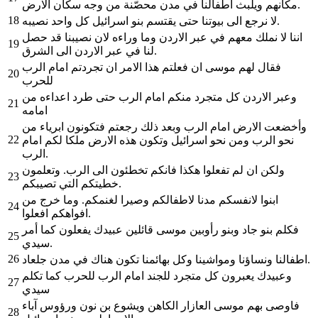
مكانهم ويلبث اطفالنا في مدن محصّنة من وجه سكان الارض.
18
لا نرجع الى بيوتنا حتى يقتسم بنو اسرائيل كل واحد نصيبه.
اننا لا نملك معهم في عبر الاردن وما وراءه لان نصيبنا قد حصل
19
لنا في عبر الاردن الى الشرق.
فقال لهم موسى ان فعلتم هذا الامر ان تجردتم امام الرب
20
للحرب
وعبر الاردن كل متجرد منكم امام الرب حتى طرد اعداءه من
21
امامه
وأخضعت الارض امام الرب وبعد ذلك رجعتم فتكونون ابرياء من
22
نحو الرب ومن نحو اسرائيل وتكون هذه الارض ملكا لكم امام
الرب.
ولكن ان لم تفعلوا هكذا فانكم تخطئون الى الرب. وتعلمون
23
خطيتكم التي تصيبكم.
ابنوا لانفسكم مدنا لاطفالكم وصيرا لغنمكم. وما خرج من
24
افواهكم افعلوا.
فكلم بنو جاد وبنو رأوبين موسى قائلين عبيدك يفعلون كما أمر
25
سيدي.
26
اطفالنا ونساؤنا ومواشينا وكل بهائمنا تكون هناك في مدن جلعاد.
وعبيدك يعبرون كل متجرد للجند امام الرب للحرب كما تكلم
27
سيدي
فاوصى بهم موسى العازار الكاهن ويشوع بن نون ورؤوس آباء
28