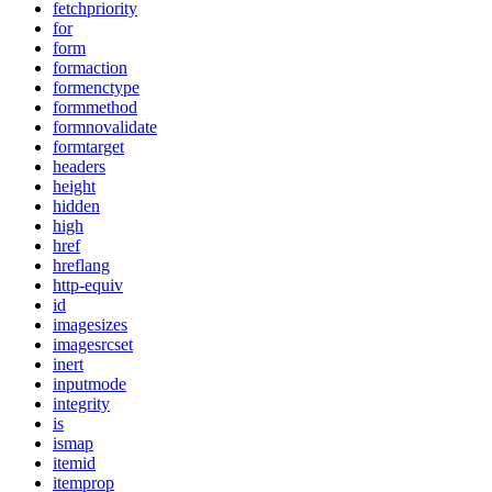
fetchpriority
for
form
formaction
formenctype
formmethod
formnovalidate
formtarget
headers
height
hidden
high
href
hreflang
http-equiv
id
imagesizes
imagesrcset
inert
inputmode
integrity
is
ismap
itemid
itemprop