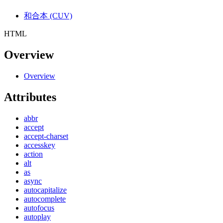
和合本 (CUV)
HTML
Overview
Overview
Attributes
abbr
accept
accept-charset
accesskey
action
alt
as
async
autocapitalize
autocomplete
autofocus
autoplay