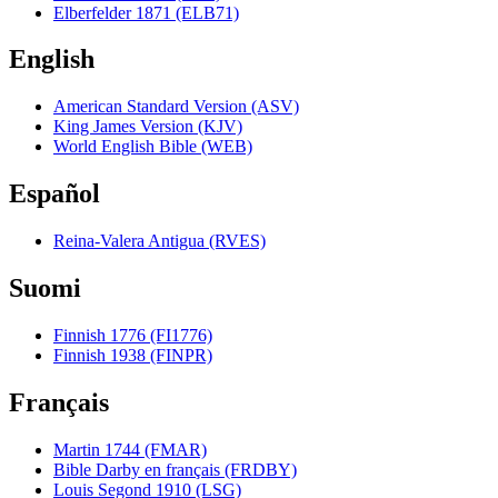
Elberfelder 1871 (ELB71)
English
American Standard Version (ASV)
King James Version (KJV)
World English Bible (WEB)
Español
Reina-Valera Antigua (RVES)
Suomi
Finnish 1776 (FI1776)
Finnish 1938 (FINPR)
Français
Martin 1744 (FMAR)
Bible Darby en français (FRDBY)
Louis Segond 1910 (LSG)