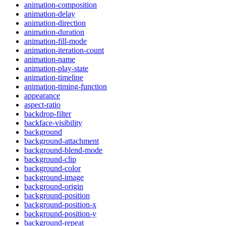
animation-composition
animation-delay
animation-direction
animation-duration
animation-fill-mode
animation-iteration-count
animation-name
animation-play-state
animation-timeline
animation-timing-function
appearance
aspect-ratio
backdrop-filter
backface-visibility
background
background-attachment
background-blend-mode
background-clip
background-color
background-image
background-origin
background-position
background-position-x
background-position-y
background-repeat