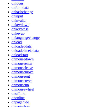
onfocus
onformdata
onhashchange
oninput
oninvalid
onkeydown
onkeypress
onkeyup
onlanguagechange
onload
onloadeddata
onloadedmetadata
onloadstart
onmousedown
onmouseenter
onmouseleave
onmousemove
onmouseout
onmouseover
onmouseup
onmousewheel
onoffline
ononline
onpagehide
onpageshow