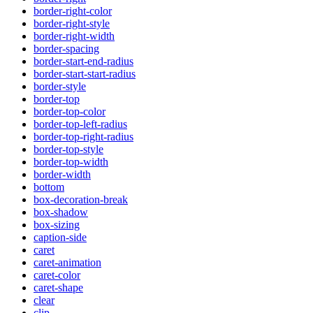
border-right-color
border-right-style
border-right-width
border-spacing
border-start-end-radius
border-start-start-radius
border-style
border-top
border-top-color
border-top-left-radius
border-top-right-radius
border-top-style
border-top-width
border-width
bottom
box-decoration-break
box-shadow
box-sizing
caption-side
caret
caret-animation
caret-color
caret-shape
clear
clip