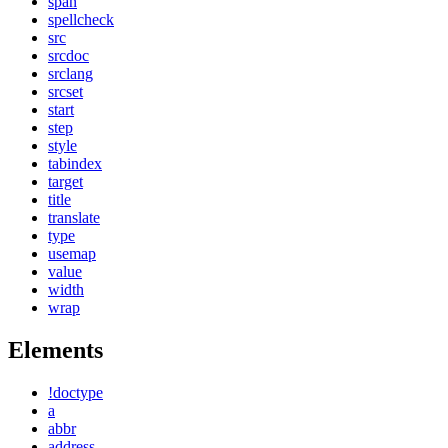
span
spellcheck
src
srcdoc
srclang
srcset
start
step
style
tabindex
target
title
translate
type
usemap
value
width
wrap
Elements
!doctype
a
abbr
address