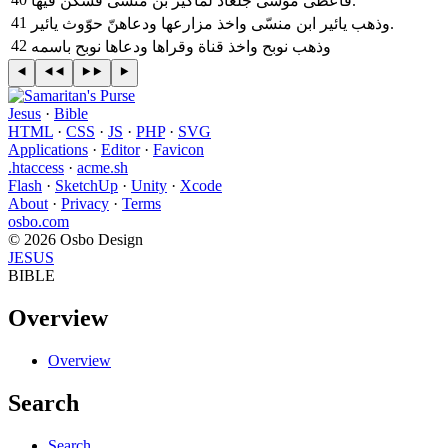
فاعطى موسى جلعاد لماكير بن منسّى فسكن فيها.
41
وذهب يائير ابن منسّى واخذ مزارعها ودعاهنّ حوّوث يائير.
42
وذهب نوبح واخذ قناة وقراها ودعاها نوبح باسمه
Jesus
·
Bible
HTML
·
CSS
·
JS
·
PHP
·
SVG
Applications
·
Editor
·
Favicon
.htaccess
·
acme.sh
Flash
·
SketchUp
·
Unity
·
Xcode
About
·
Privacy
·
Terms
osbo.com
© 2026 Osbo Design
JESUS
BIBLE
Overview
Overview
Search
Search