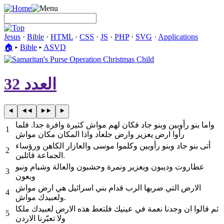
Jesus
·
Bible
·
HTML
·
CSS
·
JS
·
PHP
·
SVG
·
Applications
🏠︎
▸
Bible
▸
ASVD
العدد 32
واما بنو رأوبين وبنو جاد فكان لهم مواش كثيرة وافرة جدا. فلما
1
رأوا ارض يعزير وارض جلعاد واذا المكان مكان مواش
أتى بنو جاد وبنو رأوبين وكلموا موسى والعازار الكاهن ورؤساء
2
الجماعة قائلين.
عطاروت وديبون ويعزير ونمرة وحشبون والعالة وشبام ونبو
3
وبعون
الارض التي ضربها الرب قدام بني اسرائيل هي ارض مواش
4
ولعبيدك مواش.
ثم قالوا ان وجدنا نعمة في عينيك فلتعط هذه الارض لعبيدك ملكا
5
ولا تعبّرنا الاردن