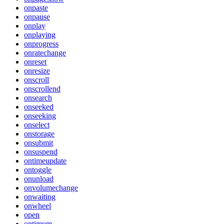
onpaste
onpause
onplay
onplaying
onprogress
onratechange
onreset
onresize
onscroll
onscrollend
onsearch
onseeked
onseeking
onselect
onstorage
onsubmit
onsuspend
ontimeupdate
ontoggle
onunload
onvolumechange
onwaiting
onwheel
open
optimum