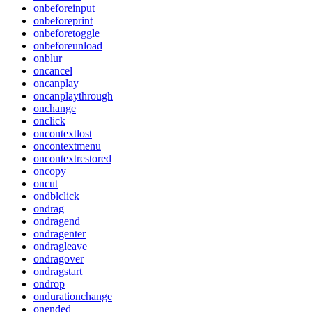
onbeforeinput
onbeforeprint
onbeforetoggle
onbeforeunload
onblur
oncancel
oncanplay
oncanplaythrough
onchange
onclick
oncontextlost
oncontextmenu
oncontextrestored
oncopy
oncut
ondblclick
ondrag
ondragend
ondragenter
ondragleave
ondragover
ondragstart
ondrop
ondurationchange
onended