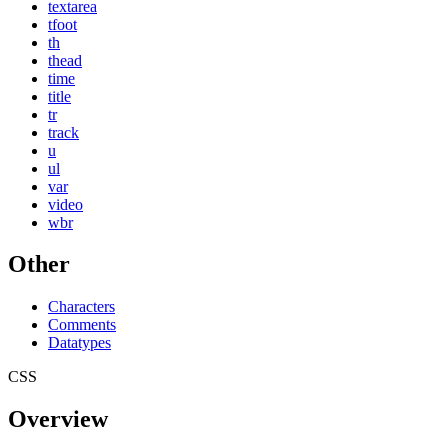
textarea
tfoot
th
thead
time
title
tr
track
u
ul
var
video
wbr
Other
Characters
Comments
Datatypes
CSS
Overview