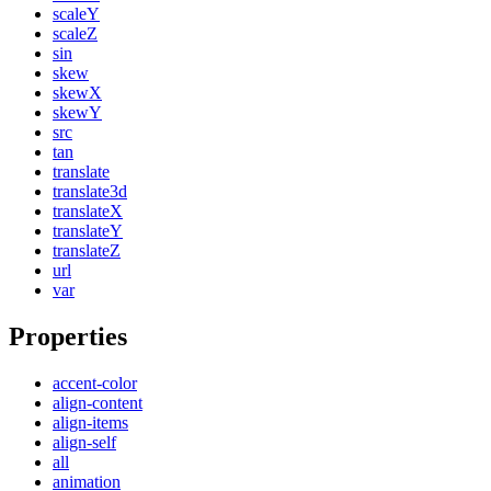
scaleY
scaleZ
sin
skew
skewX
skewY
src
tan
translate
translate3d
translateX
translateY
translateZ
url
var
Properties
accent-color
align-content
align-items
align-self
all
animation