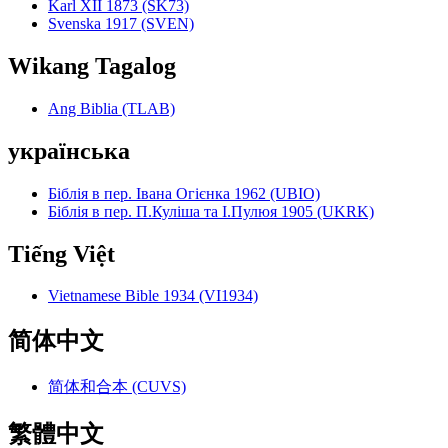
Karl XII 1873 (SK73)
Svenska 1917 (SVEN)
Wikang Tagalog
Ang Biblia (TLAB)
українська
Біблія в пер. Івана Огієнка 1962 (UBIO)
Біблія в пер. П.Куліша та І.Пулюя 1905 (UKRK)
Tiếng Việt
Vietnamese Bible 1934 (VI1934)
简体中文
简体和合本 (CUVS)
繁體中文