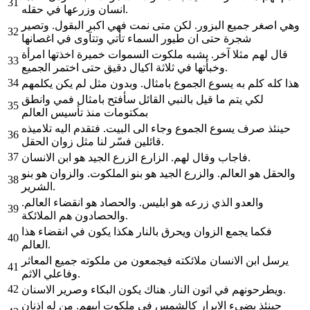
31
انسان وزرعها في حقله.
وهي اصغر جميع البزور. لكن متى نمت فهي اكبر البقول. وتصير
32
شجرة حتى ان طيور السماء تأتي وتتآوى في اغصانها
قال لهم مثلا آخر. يشبه ملكوت السموات خميرة اخذتها امرأة
33
وخبأتها في ثلاثة اكيال دقيق حتى اختمر الجميع.
34
هذا كله كلم به يسوع الجموع بامثال. وبدون مثل لم يكن يكلمهم
لكي يتم ما قيل بالنبي القائل سأفتح بامثال فمي وانطق
35
بمكتومات منذ تأسيس العالم
حينئذ صرف يسوع الجموع وجاء الى البيت. فتقدم اليه تلاميذه
36
قائلين فسّر لنا مثل زوان الحقل.
37
فاجاب وقال لهم. الزارع الزرع الجيد هو ابن الانسان.
والحقل هو العالم. والزرع الجيد هو بنو الملكوت. والزوان هو بنو
38
الشرير.
والعدو الذي زرعه هو ابليس. والحصاد هو انقضاء العالم.
39
والحصادون هم الملائكة.
فكما يجمع الزوان ويحرق بالنار هكذا يكون في انقضاء هذا
40
العالم.
يرسل ابن الانسان ملائكته فيجمعون من ملكوته جميع المعاثر
41
وفاعلي الاثم.
42
ويطرحونهم في اتون النار. هناك يكون البكاء وصرير الاسنان.
حينئذ يضيء الابرار كالشمس في ملكوت ابيهم. من له اذنان