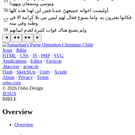
55
ويوسي وسمعان ويهوذا.
56
أوليست اخواته جميعهنّ عندنا فمن اين لهذا هذه كلها.
فكانوا يعثرون به. واما يسوع فقال لهم ليس نبي بلا كرامة الا في
57
وطنه وفي بيته.
58
ولم يصنع هناك قوات كثيرة لعدم ايمانهم
Jesus
·
Bible
HTML
·
CSS
·
JS
·
PHP
·
SVG
Applications
·
Editor
·
Favicon
.htaccess
·
acme.sh
Flash
·
SketchUp
·
Unity
·
Xcode
About
·
Privacy
·
Terms
osbo.com
© 2026 Osbo Design
JESUS
BIBLE
Overview
Overview