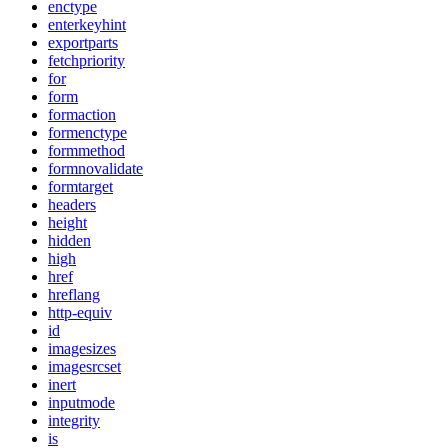
enctype
enterkeyhint
exportparts
fetchpriority
for
form
formaction
formenctype
formmethod
formnovalidate
formtarget
headers
height
hidden
high
href
hreflang
http-equiv
id
imagesizes
imagesrcset
inert
inputmode
integrity
is