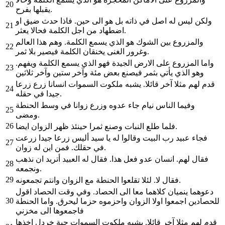
20
يقبلها بفرح.
ولكن ليس له اصل في ذاته بل هو الى حين. فاذا حدث ضيق او
21
اضطهاد من اجل الكلمة فحالا يعثر.
والمزروع بين الشوك هو الذي يسمع الكلمة. وهم هذا العالم
22
وغرور الغنى يخنقان الكلمة فيصير بلا ثمر.
واما المزروع على الارض الجيدة فهو الذي يسمع الكلمة ويفهم.
23
وهو الذي يأتي بثمر فيصنع بعض مئة وآخر ستين وآخر ثلاثين
قدم لهم مثلا آخر قائلا. يشبه ملكوت السموات انسانا زرع زرعا
24
جيدا في حقله.
وفيما الناس نيام جاء عدوه وزرع زوانا في وسط الحنطة
25
ومضى.
26
فلما طلع النبات وصنع ثمرا حينئذ ظهر الزوان ايضا.
فجاء عبيد رب البيت وقالوا له يا سيد أليس زرعا جيدا زرعت
27
في حقلك. فمن اين له زوان.
فقال لهم. انسان عدو فعل هذا. فقال له العبيد أتريد ان نذهب
28
ونجمعه.
29
فقال لا. لئلا تقلعوا الحنطة مع الزوان وانتم تجمعونه.
دعوهما ينميان كلاهما معا الى الحصاد. وفي وقت الحصاد اقول
30
للحصادين اجمعوا اولا الزوان واحزموه حزما ليحرق. واما الحنطة
فاجمعوها الى مخزني
قدم لهم مثلا آخر قائلا. يشبه ملكوت السموات حبة خردل اخذها