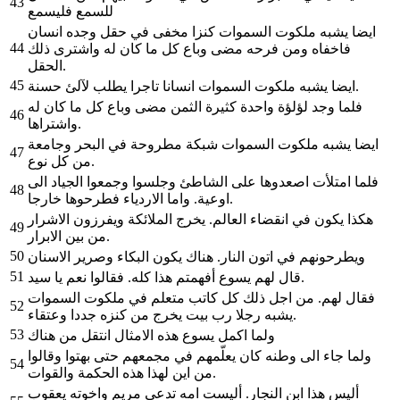
43
للسمع فليسمع
ايضا يشبه ملكوت السموات كنزا مخفى في حقل وجده انسان
44
فاخفاه ومن فرحه مضى وباع كل ما كان له واشترى ذلك
الحقل.
45
ايضا يشبه ملكوت السموات انسانا تاجرا يطلب لآلئ حسنة.
فلما وجد لؤلؤة واحدة كثيرة الثمن مضى وباع كل ما كان له
46
واشتراها.
ايضا يشبه ملكوت السموات شبكة مطروحة في البحر وجامعة
47
من كل نوع.
فلما امتلأت اصعدوها على الشاطئ وجلسوا وجمعوا الجياد الى
48
اوعية. واما الاردياء فطرحوها خارجا.
هكذا يكون في انقضاء العالم. يخرج الملائكة ويفرزون الاشرار
49
من بين الابرار.
50
ويطرحونهم في اتون النار. هناك يكون البكاء وصرير الاسنان
51
قال لهم يسوع أفهمتم هذا كله. فقالوا نعم يا سيد.
فقال لهم. من اجل ذلك كل كاتب متعلم في ملكوت السموات
52
يشبه رجلا رب بيت يخرج من كنزه جددا وعتقاء.
53
ولما اكمل يسوع هذه الامثال انتقل من هناك
ولما جاء الى وطنه كان يعلّمهم في مجمعهم حتى بهتوا وقالوا
54
من اين لهذا هذه الحكمة والقوات.
أليس هذا ابن النجار. أليست امه تدعى مريم واخوته يعقوب