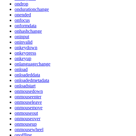
ondrop
ondurationchange
onended
onfocus
onformdata
onhashchange
oninput
oninvalid
onkeydown
onkeypress
onkeyup
onlanguagechange
onload
onloadeddata
onloadedmetadata
onloadstart
onmousedown
onmouseenter
onmouseleave
onmousemove
onmouseout
onmouseover
onmouseup
onmousewheel
onoffline