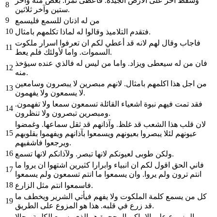
وسقط آخر على الارض الجيدة. فاعطى ثمرا. بعض مئة وآخر
8
ستين وآخر ثلاثين.
9
من له اذنان للسمع فليسمع
10
فتقدم التلاميذ وقالوا له لماذا تكلمهم بامثال.
فاجاب وقال لهم لانه قد أعطي لكم ان تعرفوا اسرار ملكوت
11
السموات. واما لأولئك فلم يعط.
فان من له سيعطى ويزاد. واما من ليس له فالذي عنده سيؤخذ
12
منه.
من اجل هذا اكلمهم بامثال. لانهم مبصرين لا يبصرون وسامعين
13
لا يسمعون ولا يفهمون.
فقد تمت فيهم نبوة اشعياء القائلة تسمعون سمعا ولا تفهمون.
14
ومبصرين تبصرون ولا تنظرون.
لان قلب هذا الشعب قد غلظ. وآذانهم قد ثقل سماعها. وغمضوا
15
عيونهم لئلا يبصروا بعيونهم ويسمعوا بآذانهم ويفهموا بقلوبهم
ويرجعوا فاشفيهم.
16
ولكن طوبى لعيونكم لانها تبصر. ولآذانكم لانها تسمع.
فاني الحق اقول لكم ان انبياء وابرارا كثيرين اشتهوا ان يروا ما
17
انتم ترون ولم يروا. وان يسمعوا ما انتم تسمعون ولم يسمعوا
18
فاسمعوا انتم مثل الزارع.
كل من يسمع كلمة الملكوت ولا يفهم فيأتي الشرير ويخطف ما
19
قد زرع في قلبه. هذا هو المزوع على الطريق.
والمزروع على الاماكن المحجرة هو الذي يسمع الكلمة وحالا