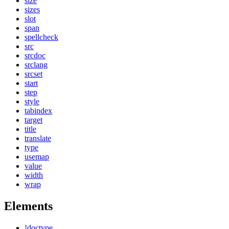
size
sizes
slot
span
spellcheck
src
srcdoc
srclang
srcset
start
step
style
tabindex
target
title
translate
type
usemap
value
width
wrap
Elements
!doctype