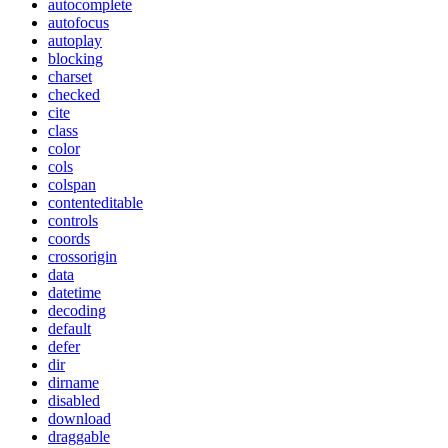
autocomplete
autofocus
autoplay
blocking
charset
checked
cite
class
color
cols
colspan
contenteditable
controls
coords
crossorigin
data
datetime
decoding
default
defer
dir
dirname
disabled
download
draggable