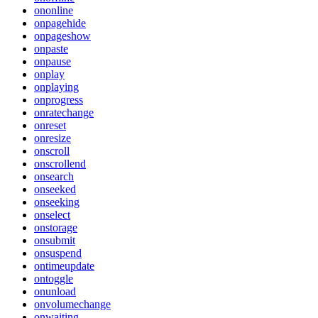
ononline
onpagehide
onpageshow
onpaste
onpause
onplay
onplaying
onprogress
onratechange
onreset
onresize
onscroll
onscrollend
onsearch
onseeked
onseeking
onselect
onstorage
onsubmit
onsuspend
ontimeupdate
ontoggle
onunload
onvolumechange
onwaiting