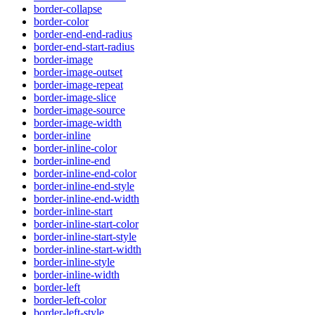
border-collapse
border-color
border-end-end-radius
border-end-start-radius
border-image
border-image-outset
border-image-repeat
border-image-slice
border-image-source
border-image-width
border-inline
border-inline-color
border-inline-end
border-inline-end-color
border-inline-end-style
border-inline-end-width
border-inline-start
border-inline-start-color
border-inline-start-style
border-inline-start-width
border-inline-style
border-inline-width
border-left
border-left-color
border-left-style