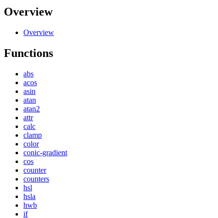
Overview
Overview
Functions
abs
acos
asin
atan
atan2
attr
calc
clamp
color
conic-gradient
cos
counter
counters
hsl
hsla
hwb
if