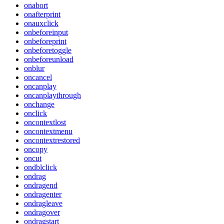
onabort
onafterprint
onauxclick
onbeforeinput
onbeforeprint
onbeforetoggle
onbeforeunload
onblur
oncancel
oncanplay
oncanplaythrough
onchange
onclick
oncontextlost
oncontextmenu
oncontextrestored
oncopy
oncut
ondblclick
ondrag
ondragend
ondragenter
ondragleave
ondragover
ondragstart