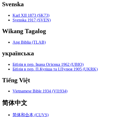
Svenska
Karl XII 1873 (SK73)
Svenska 1917 (SVEN)
Wikang Tagalog
Ang Biblia (TLAB)
українська
Біблія в пер. Івана Огієнка 1962 (UBIO)
Біблія в пер. П.Куліша та І.Пулюя 1905 (UKRK)
Tiếng Việt
Vietnamese Bible 1934 (VI1934)
简体中文
简体和合本 (CUVS)