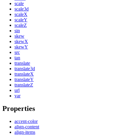
scale
scale3d
scaleX
scaleY
scaleZ
sin
skew
skewX
skewY
src
tan
translate
translate3d
translateX
translateY
translateZ
url
var
Properties
accent-color
align-content
align-items