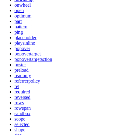
onwheel
open
optimum
part
pattern
ping
placeholder
playsinline
popover
popovertarget
popovertargetaction
poster
preload
readonly
referrerpolicy
rel
required
reversed
rows
rowspan
sandbox
scope
selected
shape