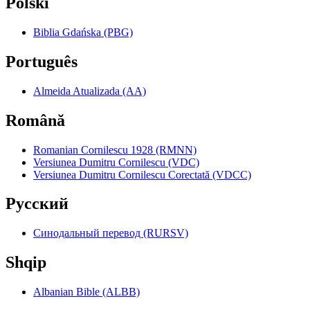
Polski
Biblia Gdańska (PBG)
Português
Almeida Atualizada (AA)
Română
Romanian Cornilescu 1928 (RMNN)
Versiunea Dumitru Cornilescu (VDC)
Versiunea Dumitru Cornilescu Corectată (VDCC)
Pyccкий
Синодальный перевод (RURSV)
Shqip
Albanian Bible (ALBB)