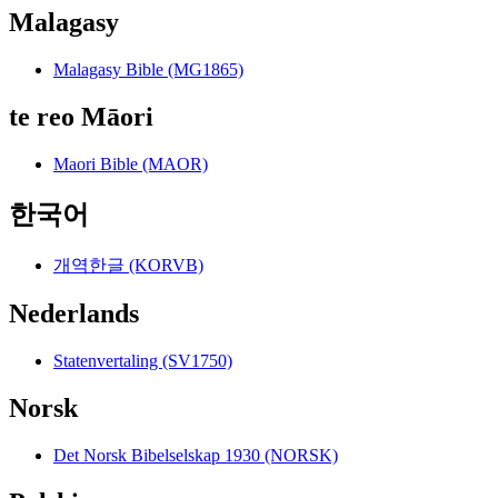
Malagasy
Malagasy Bible (MG1865)
te reo Māori
Maori Bible (MAOR)
한국어
개역한글 (KORVB)
Nederlands
Statenvertaling (SV1750)
Norsk
Det Norsk Bibelselskap 1930 (NORSK)