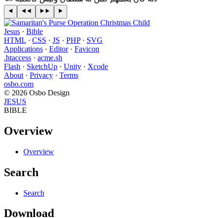
Jesus
·
Bible
HTML
·
CSS
·
JS
·
PHP
·
SVG
Applications
·
Editor
·
Favicon
.htaccess
·
acme.sh
Flash
·
SketchUp
·
Unity
·
Xcode
About
·
Privacy
·
Terms
osbo.com
© 2026 Osbo Design
JESUS
BIBLE
Overview
Overview
Search
Search
Download