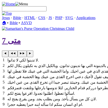
Jesus
·
Bible
·
HTML
·
CSS
·
JS
·
PHP
·
SVG
·
Applications
🏠︎
▸
Bible
▸
ASVD
متى 7
1
لا تدينوا لكي لا تدانوا.
2
3
4
5
6
تطرحوا درركم قدام الخنازير. لئلا تدوسها بارجلها وتلتفت فتمزقكم
7
اسألوا تعطوا. اطلبوا تجدوا. اقرعوا يفتح لكم.
8
لان كل من يسأل يأخذ. ومن يطلب يجد. ومن يقرع يفتح له.
9
ام اي انسان منكم اذا سأله ابنه خبزا يعطيه حجرا.