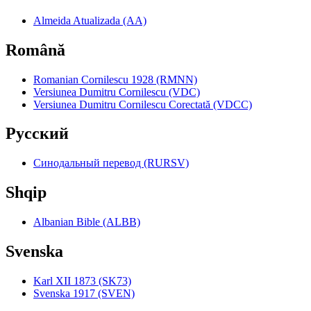
Almeida Atualizada (AA)
Română
Romanian Cornilescu 1928 (RMNN)
Versiunea Dumitru Cornilescu (VDC)
Versiunea Dumitru Cornilescu Corectată (VDCC)
Pyccкий
Синодальный перевод (RURSV)
Shqip
Albanian Bible (ALBB)
Svenska
Karl XII 1873 (SK73)
Svenska 1917 (SVEN)