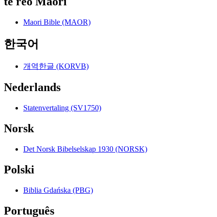
te reo Māori
Maori Bible (MAOR)
한국어
개역한글 (KORVB)
Nederlands
Statenvertaling (SV1750)
Norsk
Det Norsk Bibelselskap 1930 (NORSK)
Polski
Biblia Gdańska (PBG)
Português