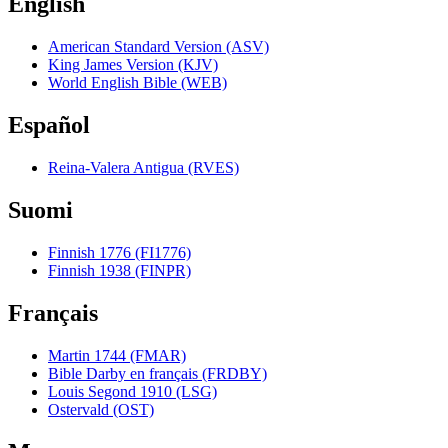
English
American Standard Version (ASV)
King James Version (KJV)
World English Bible (WEB)
Español
Reina-Valera Antigua (RVES)
Suomi
Finnish 1776 (FI1776)
Finnish 1938 (FINPR)
Français
Martin 1744 (FMAR)
Bible Darby en français (FRDBY)
Louis Segond 1910 (LSG)
Ostervald (OST)