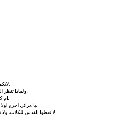
لانكم بالدينونة التي بها تدينون تدانون. وبالكيل الذي به تكيلون يكال لكم.
ولماذا تنظر القذى الذي في عين اخيك. واما الخشبة التي في عينك فلا تفطن لها.
ام كيف تقول لأخيك دعني اخرج القذى من عينك وها الخشبة في عينك.
يا مرائي اخرج اولا الخشبة من عينك. وحينئذ تبصر جيدا ان تخرج القذى من عين اخيك.
لا تعطوا القدس للكلاب. ولا 