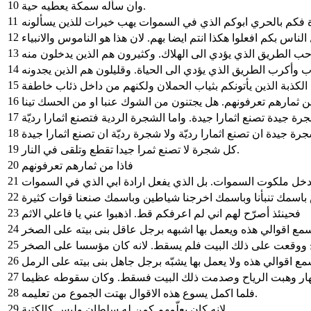
10
وان سأله سمكة يعطيه حية.
11
12
ناس بكم افعلوا هكذا انتم ايضا بهم. لان هذا هو الناموس والانبياء
13
14
ب وأكرب الطريق الذي يؤدي الى الحياة. وقليلون هم الذين يجدونه
15
16
17
18
19
كل شجرة لا تصنع ثمرا جيدا تقطع وتلقى في النار.
20
فاذا من ثمارهم تعرفونهم
21
22
23
فحينئذ أصرّح لهم اني لم اعرفكم قط. اذهبوا عني يا فاعلي الاثم
24
25
26
27
هار وهبت الرياح وصدمت ذلك البيت فسقط. وكان سقوطه عظيما
28
فلما اكمل يسوع هذه الاقوال بهتت الجموع من تعليمه.
29
لانه كان يعلّمهم كمن له سلطان وليس كالكتبة