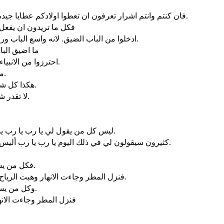
فان كنتم وانتم اشرار تعرفون ان تعطوا اولادكم عطايا جيدة فكم بالحري ابوكم الذي في السموات يهب خيرات للذين يسألونه.
فكل ما تريدون ان يفعل ال
ادخلوا من الباب الضيق. لانه واسع الباب ورحب الطريق الذي يؤدي الى الهلاك. وكثيرون هم الذين يدخلون منه.
ما اضيق البا
احترزوا من الانبياء الكذبة الذين يأتونكم بثياب الحملان ولكنهم من داخل ذئاب خاطفة.
من ثمارهم تعرفونهم. هل يجتنون من الشوك عنبا او من الحسك تينا.
هكذا كل شجرة جيدة تصنع اثمارا جيدة. واما الشجرة الردية فتصنع اثمارا رديّة.
لا تقدر شجرة جيدة ان تصنع اثمارا رديّة ولا شجرة رديّة ان تصنع اثمارا جيدة.
ليس كل من يقول لي يا رب يا رب يدخل ملكوت السموات. بل الذي يفعل ارادة ابي الذي في السموات.
كثيرون سيقولون لي في ذلك اليوم يا رب يا رب أليس باسمك تنبأنا وباسمك اخرجنا شياطين وباسمك صنعنا قوات كثيرة.
فكل من يسمع اقوالي هذه ويعمل بها اشبهه برجل عاقل بنى بيته على الصخر.
فنزل المطر وجاءت الانهار وهبت الرياح ووقعت على ذلك البيت فلم يسقط. لانه كان مؤسسا على الصخر.
وكل من يسمع اقوالي هذه ولا يعمل بها يشبّه برجل جاهل بنى بيته على الرمل.
فنزل المطر وجاءت الان