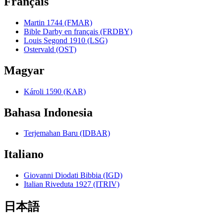
Français
Martin 1744 (FMAR)
Bible Darby en français (FRDBY)
Louis Segond 1910 (LSG)
Ostervald (OST)
Magyar
Károli 1590 (KAR)
Bahasa Indonesia
Terjemahan Baru (IDBAR)
Italiano
Giovanni Diodati Bibbia (IGD)
Italian Riveduta 1927 (ITRIV)
日本語