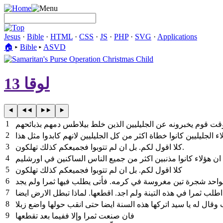
Jesus
·
Bible
·
HTML
·
CSS
·
JS
·
PHP
·
SVG
·
Applications
🏠︎
▸
Bible
▸
ASVD
لوقا 13
1
2
3
كلا اقول لكم. بل ان لم تتوبوا فجميعكم كذلك تهلكون.
4
5
كلا اقول لكم. بل ان لم تتوبوا فجميعكم كذلك تهلكون
6
7
8
9
فان صنعت ثمرا وإلا ففيما بعد تقطعها