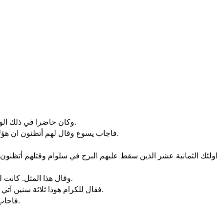
وكان حاضرا في ذلك الوقت قوم يخبرونه عن الجليليين الذين خلط بيلاطس دمهم بذبائحهم.
فاجاب يسوع وقال لهم أتظنون ان هؤلاء الجليليين كانوا خطاة اكثر من كل الجليليين لانهم كابدوا مثل هذا.
وقال هذا المثل. كانت لواحد شجرة تين مغروسة في كرمه. فأتى يطلب فيها ثمرا ولم يجد.
فقال للكرام هوذا ثلاثة سنين آتي اطلب ثمرا في هذه التينة ولم اجد. اقطعها. لماذا تبطل الارض ايضا.
فاجاب وقال له يا سيد اتركها هذه السنة ايضا حتى انقب حولها واضع زبلا.