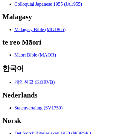
Colloquial Japanese 1955 (JA1955)
Malagasy
Malagasy Bible (MG1865)
te reo Māori
Maori Bible (MAOR)
한국어
개역한글 (KORVB)
Nederlands
Statenvertaling (SV1750)
Norsk
Det Norsk Bibelselskap 1930 (NORSK)