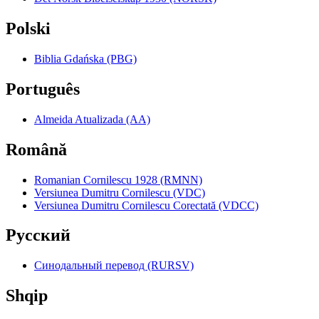
Polski
Biblia Gdańska (PBG)
Português
Almeida Atualizada (AA)
Română
Romanian Cornilescu 1928 (RMNN)
Versiunea Dumitru Cornilescu (VDC)
Versiunea Dumitru Cornilescu Corectată (VDCC)
Pyccкий
Синодальный перевод (RURSV)
Shqip