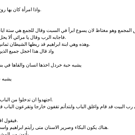
واذا امرأة كان بها روح ضعف ثماني عشرة سنة وكانت منحنية ولم تقدر ان تنتصب البتة.
فاجابه الرب وقال يا مرائي ألا يحل كل واحد في السبت ثوره او حماره من المذود ويمضي به ويسقيه.
وهذه وهي ابنة ابراهيم قد ربطها الشيطان ثماني عشرة سنة أما كان ينبغي ان تحل من هذا الرباط في يوم السبت.
واذ قال هذا اخجل جميع الذين 
يشبه حبة خردل اخذها انسان والقاها في 
يشبه خ
اجتهدوا ان تدخلوا من الباب الضيق. فاني اقول لكم ان كثيرين سيطلبون ان يدخلوا ولا يقدرون.
فيقول اقول لكم لا اعرفكم من اين انتم. تباعدوا عني يا جميع فاعلي الظلم.
هناك يكون البكاء وصرير الاسنان متى رأيتم ابراهيم واسحق ويعقوب وجميع الانبياء في ملكوت الله وانتم مطروحون خارجا.
يأتون من المشارق ومن المغارب ومن الشمال والجنوب ويتكئون في ملكوت الله.