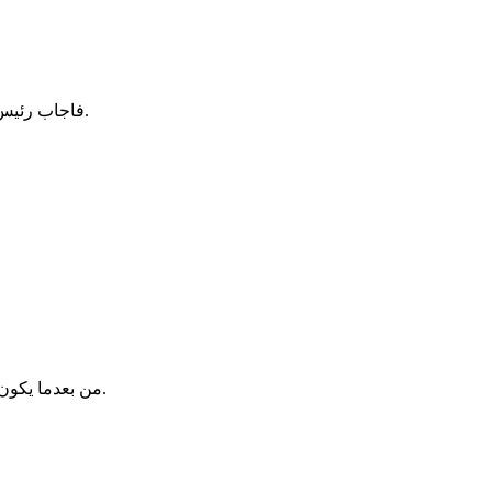
فاجاب رئيس المجمع وهو مغتاظ لان يسوع ابرأ في السبت وقال للجمع هي ستة ايام ينبغي فيها العمل ففي هذه ائتوا واستشفوا وليس في يوم السبت.
من بعدما يكون رب البيت قد قام واغلق الباب وابتدأتم تقفون خارجا وتقرعون الباب قائلين يا رب يا رب افتح لنا يجيب ويقول لكم لا اعرفكم من اين انتم.