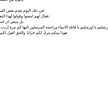
في ذلك اليوم تقدم بعض الفريسيين قائلين له اخرج واذهب من ههنا لان هيرودس يريد ان يقتلك.
فقال لهم امضوا وقولوا لهذا الثعلب ها انا اخرج شياطين واشفي اليوم وغدا وفي اليوم الثالث اكمل.
بل ينبغي ان اسير اليوم وغدا وما يليه لانه لا يمكن ان يهلك نبي خارجا عن اورشليم.
هوذا بيتكم يترك لكم خرابا. والحق اقول لكم