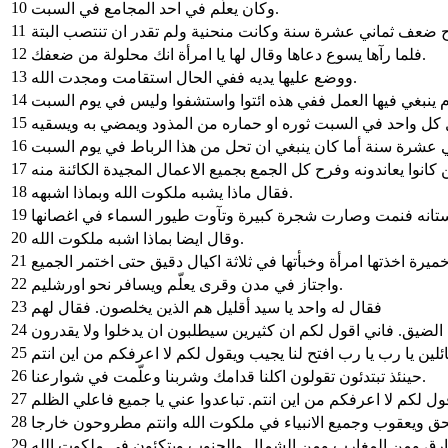
10
وكان يعلّم في احد المجامع في السبت.
11
12
فلما رآها يسوع دعاها وقال لها يا امرأة انك محلولة من ضعفك.
13
ووضع عليها يديه ففي الحال استقامت ومجدت الله.
14
15
16
17
كانوا يعاندونه وفرح كل الجمع بجميع الاعمال المجيدة الكائنة منه
18
فقال ماذا يشبه ملكوت الله وبماذا اشبهه.
19
بستانه فنمت وصارت شجرة كبيرة وتآوت طيور السماء في اغصانها
20
وقال ايضا بماذا اشبه ملكوت الله.
21
ميرة اخذتها امرأة وخبأتها في ثلاثة اكيال دقيق حتى اختمر الجميع
22
واجتاز في مدن وقرى يعلّم ويسافر نحو اورشليم.
23
فقال له واحد يا سيد أقليل هم الذين يخلصون. فقال لهم
24
25
26
حينئذ تبتدئون تقولون اكلنا قدامك وشربنا وعلّمت في شوارعنا.
27
28
29