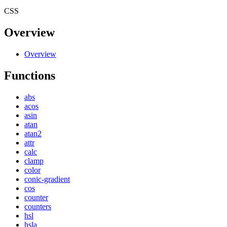
CSS
Overview
Overview
Functions
abs
acos
asin
atan
atan2
attr
calc
clamp
color
conic-gradient
cos
counter
counters
hsl
hsla