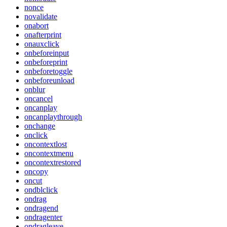
nonce
novalidate
onabort
onafterprint
onauxclick
onbeforeinput
onbeforeprint
onbeforetoggle
onbeforeunload
onblur
oncancel
oncanplay
oncanplaythrough
onchange
onclick
oncontextlost
oncontextmenu
oncontextrestored
oncopy
oncut
ondblclick
ondrag
ondragend
ondragenter
ondragleave