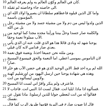
10
كان في العالم وكوّن العالم به ولم يعرفه العالم.
11
الى خاصته جاء وخاصته لم تقبله.
واما كل الذين قبلوه فاعطاهم سلطانا ان يصيروا اولاد الله اي
12
المؤمنون باسمه.
الذين ولدوا ليس من دم ولا من مشيئة جسد ولا من مشيئة رجل
13
بل من الله
والكلمة صار جسدا وحلّ بيننا ورأينا مجده مجدا كما لوحيد من
14
الآب مملوءا نعمة وحقا.
يوحنا شهد له ونادى قائلا هذا هو الذي قلت عنه ان الذي يأتي
15
بعدي صار قدامي لانه كان قبلي.
16
ومن ملئه نحن جميعا اخذنا. ونعمة فوق نعمة.
لان الناموس بموسى اعطي. اما النعمة والحق فبيسوع المسيح
17
صارا.
18
الله لم يره احد قط. الابن الوحيد الذي هو في حضن الآب هو خبّر
وهذه هي شهادة يوحنا حين ارسل اليهود من اورشليم كهنة
19
ولاويين ليسألوه من انت.
20
فاعترف ولم ينكر واقرّ اني لست انا المسيح.
21
فسألوه اذا ماذا. ايليا انت. فقال لست انا. النبي انت. فاجاب لا.
فقالوا له من انت لنعطي جوابا للذين ارسلونا. ماذا تقول عن
22
نفسك.
قال انا صوت صارخ في البرية قوّموا طريق الرب كما قال