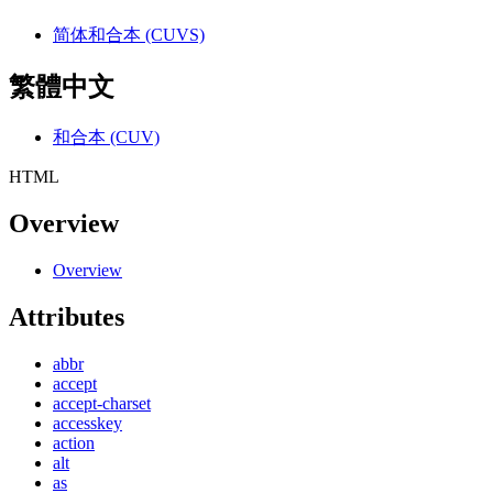
简体和合本 (CUVS)
繁體中文
和合本 (CUV)
HTML
Overview
Overview
Attributes
abbr
accept
accept-charset
accesskey
action
alt
as