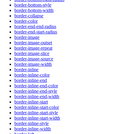
border-bottom-style
border-bottom-width
border-collapse
border-color
border-end-end-radius
border-end-start-radius
border-image
border-image-outset
border-image-repeat
border-image-slice
border-image-source
border-image-width
border-inline
border-inline-color
border-inline-end
border-inline-end-color
border-inline-end-style
border-inline-end-width
border-inline-start
border-inline-start-color
border-inline-start-style
border-inline-start-width
border-inline-style
border-inline-width