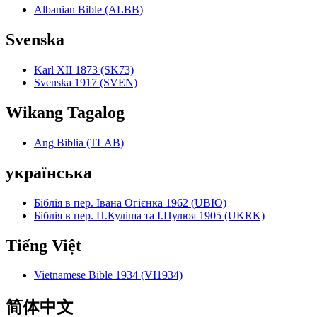
Albanian Bible (ALBB)
Svenska
Karl XII 1873 (SK73)
Svenska 1917 (SVEN)
Wikang Tagalog
Ang Biblia (TLAB)
українська
Біблія в пер. Івана Огієнка 1962 (UBIO)
Біблія в пер. П.Куліша та І.Пулюя 1905 (UKRK)
Tiếng Việt
Vietnamese Bible 1934 (VI1934)
简体中文