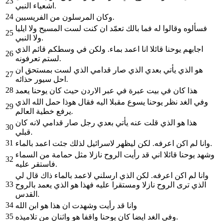
23
اشعياء النبي.
24
وكان المرسلون من الفريسيين.
فسألوه وقالوا له فما بالك تعمّد ان كنت لست المسيح ولا ايليا
25
ولا النبي.
اجابهم يوحنا قائلا انا اعمد بماء. ولكن في وسطكم قائم الذي
26
لستم تعرفونه.
هو الذي يأتي بعدي الذي صار قدامي الذي لست بمستحق ان
27
احل سيور حذائه.
28
هذا كان في بيت عبرة في عبر الاردن حيث كان يوحنا يعمد
وفي الغد نظر يوحنا يسوع مقبلا اليه فقال هوذا حمل الله الذي
29
يرفع خطية العالم.
هذا هو الذي قلت عنه يأتي بعدي رجل صار قدامي لانه كان
30
قبلي.
31
وانا لم اكن اعرفه. لكن ليظهر لاسرائيل لذلك جئت اعمد بالماء.
وشهد يوحنا قائلا اني قد رأيت الروح نازلا مثل حمامة من السماء
32
فاستقر عليه.
وانا لم اكن اعرفه. لكن الذي ارسلني لاعمد بالماء ذاك قال لي
33
الذي ترى الروح نازلا ومستقرا عليه فهذا هو الذي يعمد بالروح
القدس.
34
وانا قد رأيت وشهدت ان هذا هو ابن الله
35
وفي الغد ايضا كان يوحنا واقفا هو واثنان من تلاميذه.