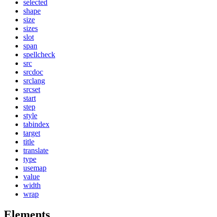
selected
shape
size
sizes
slot
span
spellcheck
src
srcdoc
srclang
srcset
start
step
style
tabindex
target
title
translate
type
usemap
value
width
wrap
Elements