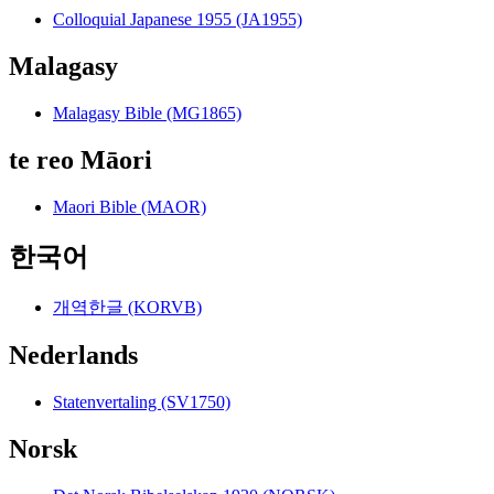
Colloquial Japanese 1955 (JA1955)
Malagasy
Malagasy Bible (MG1865)
te reo Māori
Maori Bible (MAOR)
한국어
개역한글 (KORVB)
Nederlands
Statenvertaling (SV1750)
Norsk