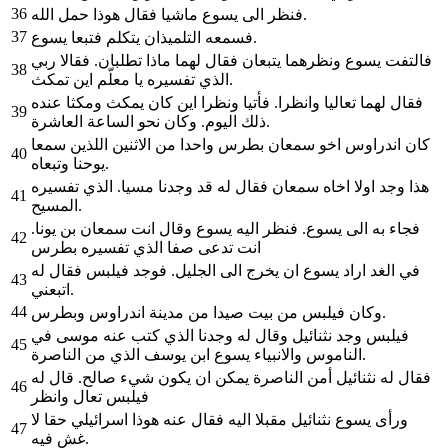
36
فنظر الى يسوع ماشيا فقال هوذا حمل الله.
37
فسمعه التلميذان يتكلم فتبعا يسوع.
فالتفت يسوع ونظرهما يتبعان فقال لهما ماذا تطلبان. فقالا ربي
38
الذي تفسيره يا معلّم اين تمكث.
فقال لهما تعاليا وانظرا. فأتيا ونظرا اين كان يمكث ومكثا عنده
39
ذلك اليوم. وكان نحو الساعة العاشرة.
كان اندراوس اخو سمعان بطرس واحدا من الاثنين اللذين سمعا
40
يوحنا وتبعاه.
هذا وجد اولا اخاه سمعان فقال له قد وجدنا مسيا. الذي تفسيره
41
المسيح.
فجاء به الى يسوع. فنظر اليه يسوع وقال انت سمعان بن يونا.
42
انت تدعى صفا الذي تفسيره بطرس
في الغد اراد يسوع ان يخرج الى الجليل. فوجد فيلبس فقال له
43
اتبعني.
44
وكان فيلبس من بيت صيدا من مدينة اندراوس وبطرس.
فيلبس وجد نثنائيل وقال له وجدنا الذي كتب عنه موسى في
45
الناموس والانبياء يسوع ابن يوسف الذي من الناصرة.
فقال له نثنائيل أمن الناصرة يمكن ان يكون شيء صالح. قال له
46
فيلبس تعال وانظر
ورأى يسوع نثنائيل مقبلا اليه فقال عنه هوذا اسرائيلي حقا لا
47
غش فيه.