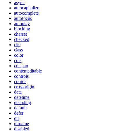
async
autocapitalize
autocomplete
autofocus
autoplay
blocking
charset
checked
cite
class
color
cols
colspan
contenteditable
controls
coords
crossorigin
data
datetime
decoding
default
defer
dir
dirname
disabled