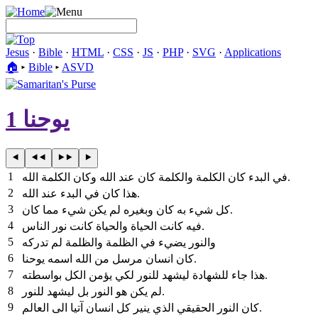
Jesus
·
Bible
·
HTML
·
CSS
·
JS
·
PHP
·
SVG
·
Applications
🏠︎
▸
Bible
▸
ASVD
يوحنا 1
1
في البدء كان الكلمة والكلمة كان عند الله وكان الكلمة الله.
2
هذا كان في البدء عند الله.
3
كل شيء به كان وبغيره لم يكن شيء مما كان.
4
فيه كانت الحياة والحياة كانت نور الناس.
5
والنور يضيء في الظلمة والظلمة لم تدركه
6
كان انسان مرسل من الله اسمه يوحنا.
7
هذا جاء للشهادة ليشهد للنور لكي يؤمن الكل بواسطته.
8
لم يكن هو النور بل ليشهد للنور.
9
كان النور الحقيقي الذي ينير كل انسان آتيا الى العالم.