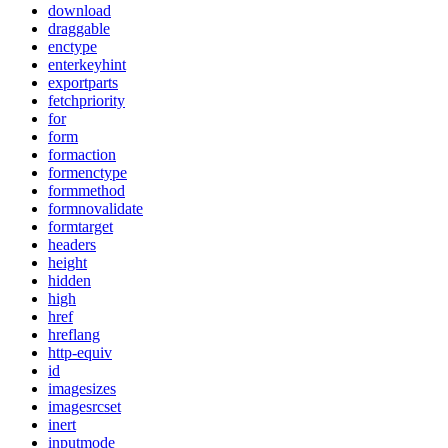
download
draggable
enctype
enterkeyhint
exportparts
fetchpriority
for
form
formaction
formenctype
formmethod
formnovalidate
formtarget
headers
height
hidden
high
href
hreflang
http-equiv
id
imagesizes
imagesrcset
inert
inputmode