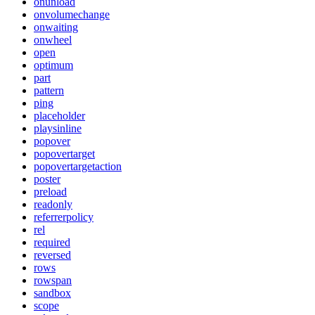
onunload
onvolumechange
onwaiting
onwheel
open
optimum
part
pattern
ping
placeholder
playsinline
popover
popovertarget
popovertargetaction
poster
preload
readonly
referrerpolicy
rel
required
reversed
rows
rowspan
sandbox
scope