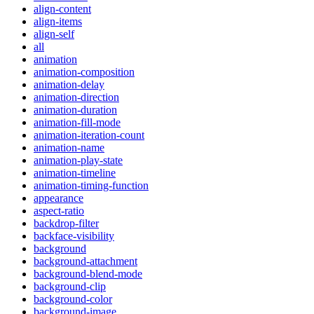
align-content
align-items
align-self
all
animation
animation-composition
animation-delay
animation-direction
animation-duration
animation-fill-mode
animation-iteration-count
animation-name
animation-play-state
animation-timeline
animation-timing-function
appearance
aspect-ratio
backdrop-filter
backface-visibility
background
background-attachment
background-blend-mode
background-clip
background-color
background-image