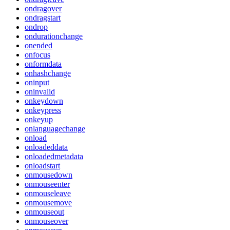
ondragover
ondragstart
ondrop
ondurationchange
onended
onfocus
onformdata
onhashchange
oninput
oninvalid
onkeydown
onkeypress
onkeyup
onlanguagechange
onload
onloadeddata
onloadedmetadata
onloadstart
onmousedown
onmouseenter
onmouseleave
onmousemove
onmouseout
onmouseover