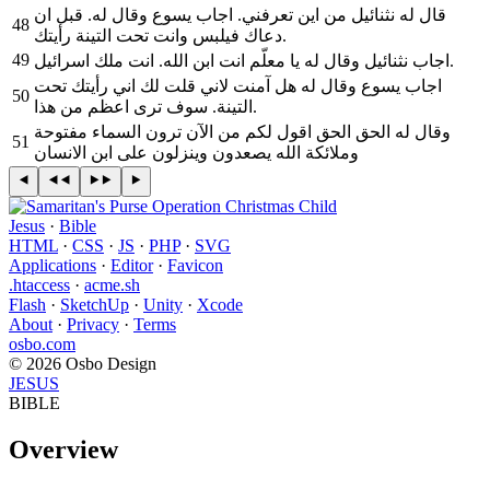
قال له نثنائيل من اين تعرفني. اجاب يسوع وقال له. قبل ان
48
دعاك فيلبس وانت تحت التينة رأيتك.
49
اجاب نثنائيل وقال له يا معلّم انت ابن الله. انت ملك اسرائيل.
اجاب يسوع وقال له هل آمنت لاني قلت لك اني رأيتك تحت
50
التينة. سوف ترى اعظم من هذا.
وقال له الحق الحق اقول لكم من الآن ترون السماء مفتوحة
51
وملائكة الله يصعدون وينزلون على ابن الانسان
Jesus
·
Bible
HTML
·
CSS
·
JS
·
PHP
·
SVG
Applications
·
Editor
·
Favicon
.htaccess
·
acme.sh
Flash
·
SketchUp
·
Unity
·
Xcode
About
·
Privacy
·
Terms
osbo.com
© 2026 Osbo Design
JESUS
BIBLE
Overview