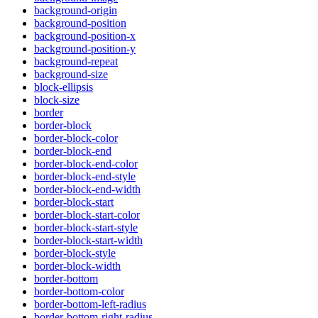
background-origin
background-position
background-position-x
background-position-y
background-repeat
background-size
block-ellipsis
block-size
border
border-block
border-block-color
border-block-end
border-block-end-color
border-block-end-style
border-block-end-width
border-block-start
border-block-start-color
border-block-start-style
border-block-start-width
border-block-style
border-block-width
border-bottom
border-bottom-color
border-bottom-left-radius
border-bottom-right-radius