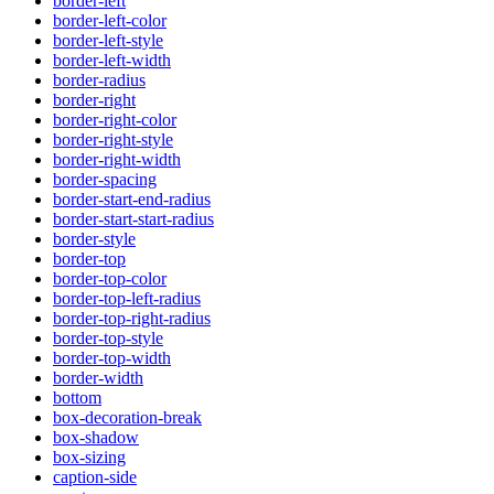
border-left
border-left-color
border-left-style
border-left-width
border-radius
border-right
border-right-color
border-right-style
border-right-width
border-spacing
border-start-end-radius
border-start-start-radius
border-style
border-top
border-top-color
border-top-left-radius
border-top-right-radius
border-top-style
border-top-width
border-width
bottom
box-decoration-break
box-shadow
box-sizing
caption-side