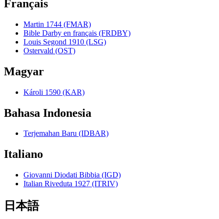
Français
Martin 1744 (FMAR)
Bible Darby en français (FRDBY)
Louis Segond 1910 (LSG)
Ostervald (OST)
Magyar
Károli 1590 (KAR)
Bahasa Indonesia
Terjemahan Baru (IDBAR)
Italiano
Giovanni Diodati Bibbia (IGD)
Italian Riveduta 1927 (ITRIV)
日本語