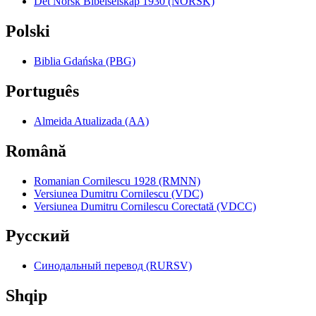
Det Norsk Bibelselskap 1930 (NORSK)
Polski
Biblia Gdańska (PBG)
Português
Almeida Atualizada (AA)
Română
Romanian Cornilescu 1928 (RMNN)
Versiunea Dumitru Cornilescu (VDC)
Versiunea Dumitru Cornilescu Corectată (VDCC)
Pyccкий
Синодальный перевод (RURSV)
Shqip