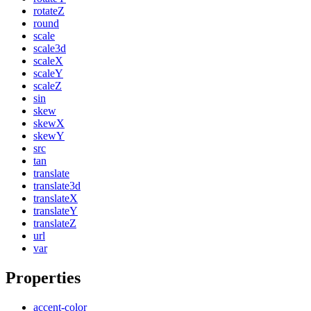
rotateZ
round
scale
scale3d
scaleX
scaleY
scaleZ
sin
skew
skewX
skewY
src
tan
translate
translate3d
translateX
translateY
translateZ
url
var
Properties
accent-color