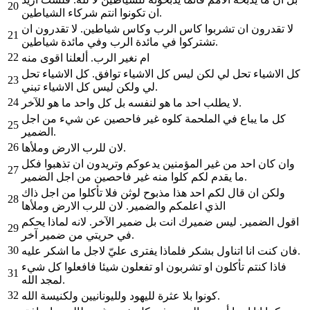
20
ان تكونوا انتم شركاء الشياطين.
لا تقدرون ان تشربوا كاس الرب وكاس شياطين. لا تقدرون ان
21
تشتركوا في مائدة الرب وفي مائدة شياطين.
22
ام نغير الرب. ألعلنا اقوى منه
كل الاشياء تحل لي لكن ليس كل الاشياء توافق. كل الاشياء تحل
23
لي ولكن ليس كل الاشياء تبني.
24
لا يطلب احد ما هو لنفسه بل كل واحد ما هو للآخر.
كل ما يباع في الملحمة كلوه غير فاحصين عن شيء من اجل
25
الضمير.
26
لان للرب الارض وملأها.
وان كان احد من غير المؤمنين يدعوكم وتريدون ان تذهبوا فكل
27
ما يقدم لكم كلوا منه غير فاحصين من اجل الضمير.
ولكن ان قال لكم احد هذا مذبوح لوثن فلا تأكلوا من اجل ذاك
28
الذي اعلمكم والضمير. لان للرب الارض وملأها
اقول الضمير. ليس ضميرك انت بل ضمير الآخر. لانه لماذا يحكم
29
في حريتي من ضمير آخر.
30
فان كنت انا اتناول بشكر فلماذا يفترى عليّ لاجل ما اشكر عليه.
فاذا كنتم تأكلون او تشربون او تفعلون شيئا فافعلوا كل شيء
31
لمجد الله.
32
كونوا بلا عثرة لليهود ولليونانيين ولكنيسة الله.