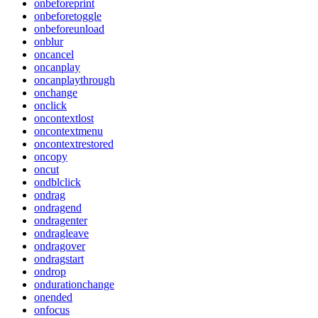
onbeforeprint
onbeforetoggle
onbeforeunload
onblur
oncancel
oncanplay
oncanplaythrough
onchange
onclick
oncontextlost
oncontextmenu
oncontextrestored
oncopy
oncut
ondblclick
ondrag
ondragend
ondragenter
ondragleave
ondragover
ondragstart
ondrop
ondurationchange
onended
onfocus