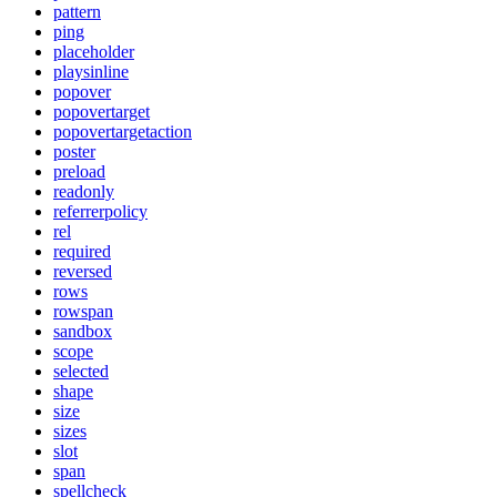
pattern
ping
placeholder
playsinline
popover
popovertarget
popovertargetaction
poster
preload
readonly
referrerpolicy
rel
required
reversed
rows
rowspan
sandbox
scope
selected
shape
size
sizes
slot
span
spellcheck