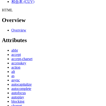
和合本 (CUV)
HTML
Overview
Overview
Attributes
abbr
accept
accept-charset
accesskey
action
alt
as
async
autocapitalize
autocomplete
autofocus
autoplay
blocking
charset