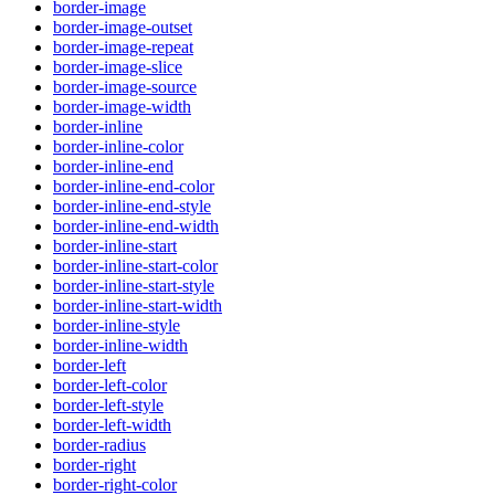
border-image
border-image-outset
border-image-repeat
border-image-slice
border-image-source
border-image-width
border-inline
border-inline-color
border-inline-end
border-inline-end-color
border-inline-end-style
border-inline-end-width
border-inline-start
border-inline-start-color
border-inline-start-style
border-inline-start-width
border-inline-style
border-inline-width
border-left
border-left-color
border-left-style
border-left-width
border-radius
border-right
border-right-color