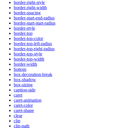
border-right-style
border-right-width
border-spacing
border-start-end-radius
border-start-start-radius
border-style
border-top
border-top-color
border-top-left-radius
border-top-right-radius
border-top-style
border-top-width
border-width
bottom
box-decoration-break
box-shadow
box-sizing
caption-side
caret
caret-animation
caret-color
caret-shape
clear
clip
clip-path