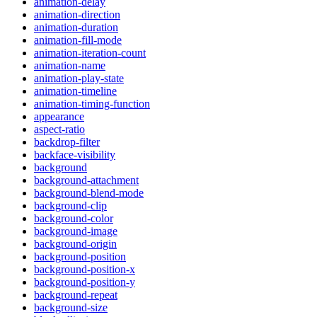
animation-delay
animation-direction
animation-duration
animation-fill-mode
animation-iteration-count
animation-name
animation-play-state
animation-timeline
animation-timing-function
appearance
aspect-ratio
backdrop-filter
backface-visibility
background
background-attachment
background-blend-mode
background-clip
background-color
background-image
background-origin
background-position
background-position-x
background-position-y
background-repeat
background-size