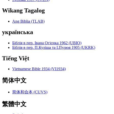
Wikang Tagalog
Ang Biblia (TLAB)
українська
Біблія в пер. Івана Огієнка 1962 (UBIO)
Біблія в пер. П.Куліша та І.Пулюя 1905 (UKRK)
Tiếng Việt
Vietnamese Bible 1934 (VI1934)
简体中文
简体和合本 (CUVS)
繁體中文