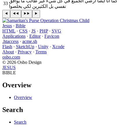
كما انا ايضا أرضي الجميع في كل شيء غير طالب ما يوافق
33
نفسي بل الكثيرين لكي يخلصوا
Jesus
·
Bible
HTML
·
CSS
·
JS
·
PHP
·
SVG
Applications
·
Editor
·
Favicon
.htaccess
·
acme.sh
Flash
·
SketchUp
·
Unity
·
Xcode
About
·
Privacy
·
Terms
osbo.com
© 2026 Osbo Design
JESUS
BIBLE
Overview
Overview
Search
Search