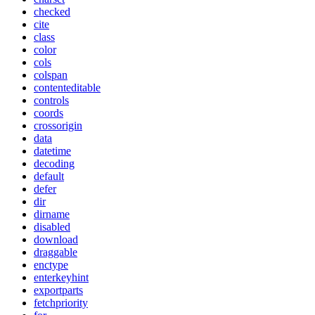
checked
cite
class
color
cols
colspan
contenteditable
controls
coords
crossorigin
data
datetime
decoding
default
defer
dir
dirname
disabled
download
draggable
enctype
enterkeyhint
exportparts
fetchpriority