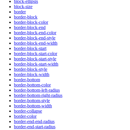
block-ellipsis
block-size
border
border-block
border-block-color
border-block-end
border-block-end-color
border-block-end-style
border-block-end-width
border-block-start
border-block-start-color
border-block-start-style
border-block-start-width
border-block-style
border-block-width
border-bottom
border-bottom-color
border-bottom-left-radius
border-bottom-right-radius
border-bottom-style
border-bottom-width
border-collapse
border-color
border-end-end-radius
border-end-start-radius