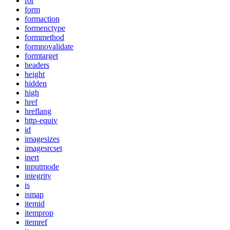
for
form
formaction
formenctype
formmethod
formnovalidate
formtarget
headers
height
hidden
high
href
hreflang
http-equiv
id
imagesizes
imagesrcset
inert
inputmode
integrity
is
ismap
itemid
itemprop
itemref