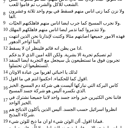
7
الشعب للاكل والشرب ثم قاموا للعب.
ولا نزن كما زنى اناس منهم فسقط في يوم واحد ثلاثة وعشرون
8
الفا.
9
ولا نجرب المسيح كما جرب ايضا اناس منهم فاهلكتهم الحيّات.
10
ولا تتذمروا كما تذمر ايضا اناس منهم فاهلكهم المهلك.
فهذه الامور جميعها اصابتهم مثالا وكتبت لإنذارنا نحن الذين انتهت
11
الينا اواخر الدهور.
12
اذا من يظن انه قائم فلينظر ان لا يسقط.
لم تصبكم تجربة الا بشرية. ولكن الله امين الذي لا يدعكم
13
تجربون فوق ما تستطيعون بل سيجعل مع التجربة ايضا المنفذ
لتستطيعوا ان تحتملوا.
14
لذلك يا احبائي اهربوا من عبادة الاوثان
15
اقول كما للحكماء. احكموا انتم في ما اقول.
كاس البركة التي نباركها أليست هي شركة دم المسيح. الخبز
16
الذي نكسره أليس هو شركة جسد المسيح.
فاننا نحن الكثيرين خبز واحد جسد واحد لاننا جميعنا نشترك في
17
الخبز الواحد.
انظروا اسرائيل حسب الجسد. أليس الذين يأكلون الذبائح هم
18
شركاء المذبح.
19
فماذا اقول. أان الوثن شيء او ان ما ذبح للوثن شيء.
بل ان ما يذبحه الامم فانما يذبحونه للشياطين لا للّه. فلست اريد