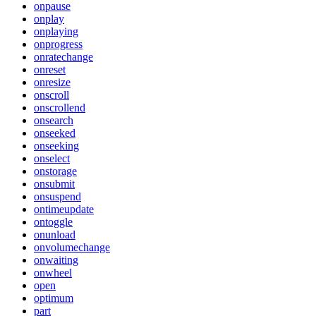
onpause
onplay
onplaying
onprogress
onratechange
onreset
onresize
onscroll
onscrollend
onsearch
onseeked
onseeking
onselect
onstorage
onsubmit
onsuspend
ontimeupdate
ontoggle
onunload
onvolumechange
onwaiting
onwheel
open
optimum
part