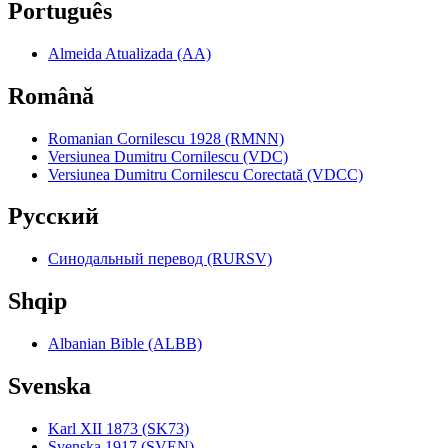
Português
Almeida Atualizada (AA)
Română
Romanian Cornilescu 1928 (RMNN)
Versiunea Dumitru Cornilescu (VDC)
Versiunea Dumitru Cornilescu Corectată (VDCC)
Pyccкий
Синодальный перевод (RURSV)
Shqip
Albanian Bible (ALBB)
Svenska
Karl XII 1873 (SK73)
Svenska 1917 (SVEN)