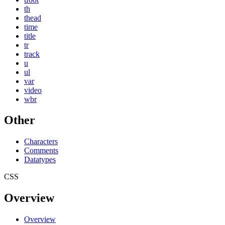
th
thead
time
title
tr
track
u
ul
var
video
wbr
Other
Characters
Comments
Datatypes
CSS
Overview
Overview