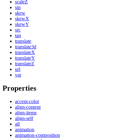
scaleZ
sin
skew
skewX
skewY
src
tan
translate
translate3d
translateX
translateY
translateZ
url
var
Properties
accent-color
align-content
align-items
align-self
all
animation
animation-composition