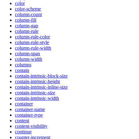
color
color-scheme
column-count
column-fill
column-gap
column-rule
column-rule-color
column-rule-style
column-rule-width
column-span
column-width
columns
contain
contain-intrinsic-block-size
contain-intrinsic-height
contain-intrinsic-inline-size
contain-intrinsic-size
contain-intrinsic-width
container
container-name
container-type
content
content-visibility
continue
counter-increment