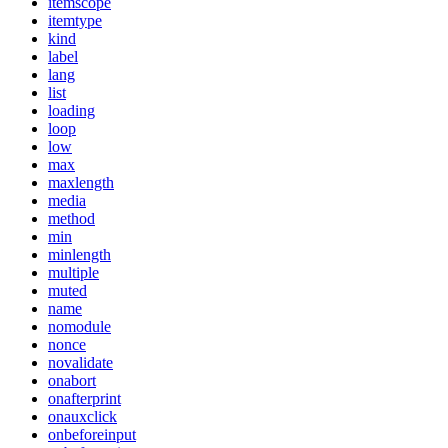
itemscope
itemtype
kind
label
lang
list
loading
loop
low
max
maxlength
media
method
min
minlength
multiple
muted
name
nomodule
nonce
novalidate
onabort
onafterprint
onauxclick
onbeforeinput