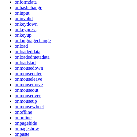
onformdata
onhashchange
oninput
oninvalid
onkeydown
onkeypress
onkeyup
onlanguagechange
onload
onloadeddata
onloadedmetadata
onloadstart
onmousedown
onmouseenter
onmouseleave
onmousemove
onmouseout
onmouseover
onmouseup
onmousewheel
onoffline
ononline
onpagehide
onpageshow
onpaste