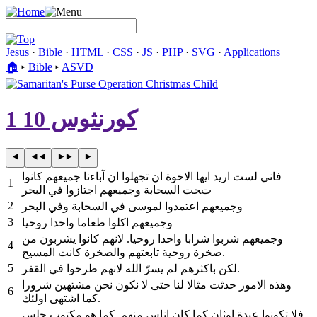
Jesus
·
Bible
·
HTML
·
CSS
·
JS
·
PHP
·
SVG
·
Applications
🏠︎
▸
Bible
▸
ASVD
1 كورنثوس 10
فاني لست اريد ايها الاخوة ان تجهلوا ان آباءنا جميعهم كانوا
1
تحت السحابة وجميعهم اجتازوا في البحر
2
وجميعهم اعتمدوا لموسى في السحابة وفي البحر
3
وجميعهم اكلوا طعاما واحدا روحيا
وجميعهم شربوا شرابا واحدا روحيا. لانهم كانوا يشربون من
4
صخرة روحية تابعتهم والصخرة كانت المسيح.
5
لكن باكثرهم لم يسرّ الله لانهم طرحوا في القفر.
وهذه الامور حدثت مثالا لنا حتى لا نكون نحن مشتهين شرورا
6
كما اشتهى اولئك.
فلا تكونوا عبدة اوثان كما كان اناس منهم. كما هو مكتوب جلس