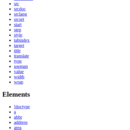
src
srcdoc
srclang
srcset
start
step
style
tabindex
target
title
translate
type
usemap
value
width
wrap
Elements
!doctype
a
abbr
address
area